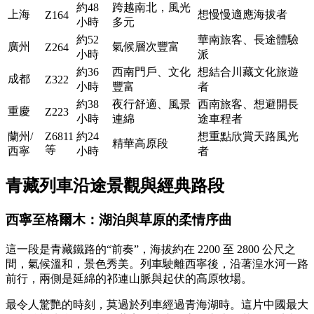
約48
跨越南北，風光
上海
想慢慢適應海拔者
Z164
小時
多元
約52
華南旅客、長途體驗
廣州
氣候層次豐富
Z264
小時
派
約36
西南門戶、文化
想結合川藏文化旅遊
成都
Z322
小時
豐富
者
約38
夜行舒適、風景
西南旅客、想避開長
重慶
Z223
小時
連綿
途車程者
蘭州/
Z6811
約24
想重點欣賞天路風光
精華高原段
等
西寧
小時
者
青藏列車沿途景觀與經典路段
西寧至格爾木：湖泊與草原的柔情序曲
這一段是青藏鐵路的“前奏”，海拔約在 2200 至 2800 公尺之
間，氣候溫和，景色秀美。列車駛離西寧後，沿著湟水河一路
前行，兩側是延綿的祁連山脈與起伏的高原牧場。
最令人驚艷的時刻，莫過於列車經過青海湖時。這片中國最大