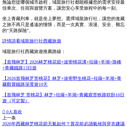
無論您從哪個城市啟程，域龍旅行社都能根據您的需求安排最
佳車次、住宿與遊覽方案，讓您安心享受旅程中的每一刻。
坐上青藏列車，就是坐上夢想。選擇域龍旅行社，讓您的進藏
之旅不再只是遙遠的憧憬，而是一次真實、浪漫、安全、難忘
的“天路探險”。
詳情請看域龍旅行社西藏旅遊
域龍旅行社西藏旅遊推薦路線：
【首飛林芝】2026林芝桃花節+波密桃花溝+拉薩+羊湖+珠峰
+青藏鐵路13日遊
【2026首飛林芝赏桃花】林芝+波密野生桃花+拉薩+羊湖+青
藏觀賞鐵路深度遊10天
【首飛林芝 赏桃花】林芝+拉薩+羊湖+青藏观赏铁路软卧10日
遊（可定製）

0
人喜欢
上一条
2026年西藏林芝桃花節天氣如何？賞花前必讀氣候與穿衣建議