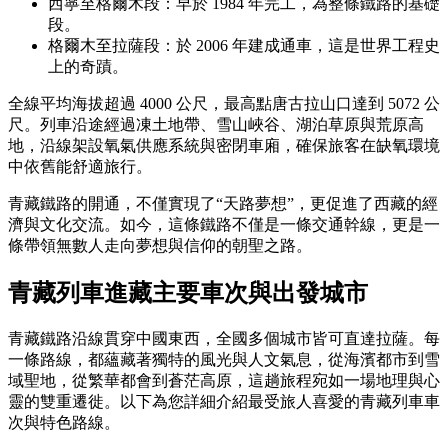
西寧至格爾木段：早於 1984 年完工，為整條鐵路的基礎
段。
格爾木至拉薩段：於 2006 年建成通車，這是世界工程史
上的奇蹟。
全線平均海拔超過 4000 公尺，最高點唐古拉山口達到 5072 公
尺。列車沿途經過凍土地帶、雪山峽谷、湖泊草原與荒原高
地，沿線架設氧氣供應系統與密閉車廂，確保旅客在缺氧環境
中依舊能舒適旅行。
青藏鐵路的開通，不僅實現了“天路夢想”，更促進了西藏的經
濟與文化交流。如今，這條鐵路不僅是一條交通幹線，更是一
條帶領無數人走向夢想與信仰的朝聖之路。
青藏列車進藏主要車次與出發城市
青藏鐵路沿線貫穿中國東西，全國多個城市皆可直達拉薩。每
一條路線，都蘊藏著獨特的風光與人文氣息，從海濱都市到雪
域聖地，從繁華都會到蒼茫高原，這趟旅程宛如一場地理與心
靈的雙重遷徙。以下為您詳細介紹最受旅人喜愛的青藏列車車
次與特色路線。