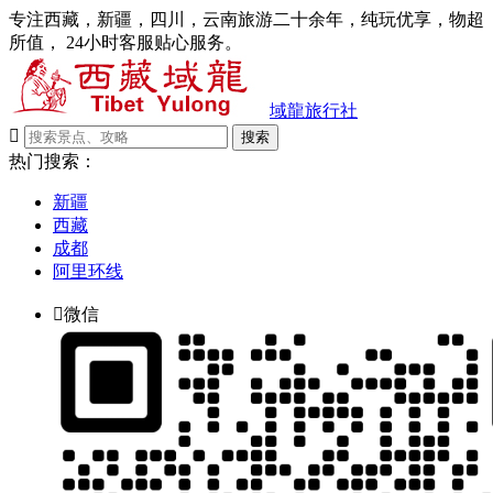
专注西藏，新疆，四川，云南旅游二十余年，纯玩优享，物超
所值， 24小时客服贴心服务。
域龍旅行社

搜索
热门搜索：
新疆
西藏
成都
阿里环线

微信