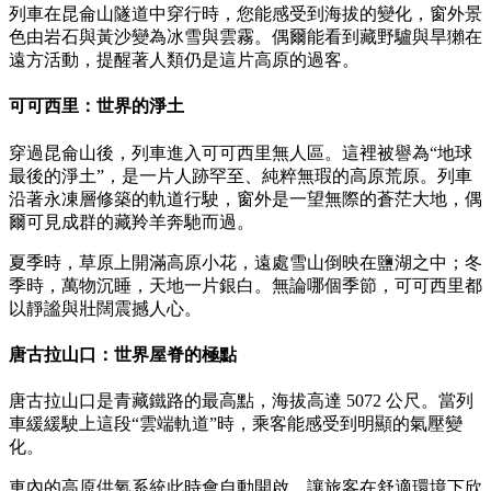
列車在昆侖山隧道中穿行時，您能感受到海拔的變化，窗外景
色由岩石與黃沙變為冰雪與雲霧。偶爾能看到藏野驢與旱獺在
遠方活動，提醒著人類仍是這片高原的過客。
可可西里：世界的淨土
穿過昆侖山後，列車進入可可西里無人區。這裡被譽為“地球
最後的淨土”，是一片人跡罕至、純粹無瑕的高原荒原。列車
沿著永凍層修築的軌道行駛，窗外是一望無際的蒼茫大地，偶
爾可見成群的藏羚羊奔馳而過。
夏季時，草原上開滿高原小花，遠處雪山倒映在鹽湖之中；冬
季時，萬物沉睡，天地一片銀白。無論哪個季節，可可西里都
以靜謐與壯闊震撼人心。
唐古拉山口：世界屋脊的極點
唐古拉山口是青藏鐵路的最高點，海拔高達 5072 公尺。當列
車緩緩駛上這段“雲端軌道”時，乘客能感受到明顯的氣壓變
化。
車內的高原供氧系統此時會自動開啟，讓旅客在舒適環境下欣