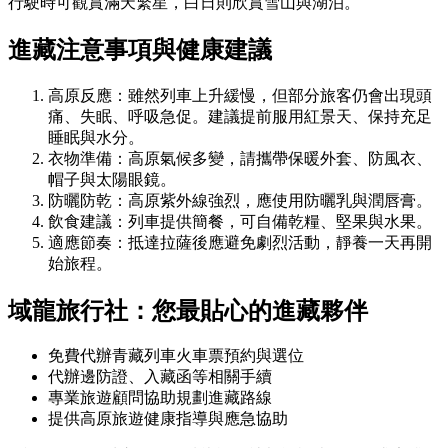
行駛時可觀賞滿天繁星，白日則欣賞雪山與湖泊。
進藏注意事項與健康建議
高原反應：雖然列車上升緩慢，但部分旅客仍會出現頭
痛、失眠、呼吸急促。建議提前服用紅景天、保持充足
睡眠與水分。
衣物準備：高原氣候多變，請攜帶保暖外套、防風衣、
帽子與太陽眼鏡。
防曬防乾：高原紫外線強烈，應使用防曬乳與潤唇膏。
飲食建議：列車提供簡餐，可自備乾糧、堅果與水果。
適應節奏：抵達拉薩後應避免劇烈活動，靜養一天再開
始旅程。
域龍旅行社：您最貼心的進藏夥伴
免費代辦青藏列車火車票預約與選位
代辦邊防證、入藏函等相關手續
專業旅遊顧問協助規劃進藏路線
提供高原旅遊健康指導與應急協助