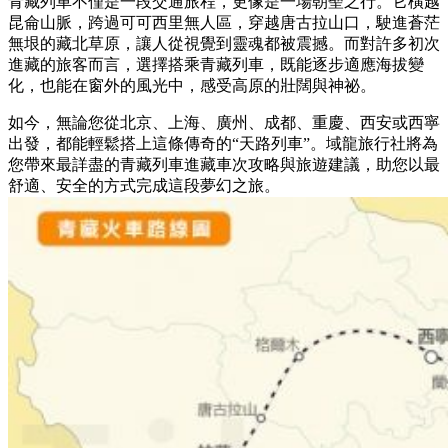
青藏列車不僅是一段交通旅程，更像是一場朝聖之行。它橫越
昆侖山脈，跨過可可西里無人區，穿越唐古拉山口，駛進蒼茫
無垠的藏北草原，讓人從視覺到靈魂都被震撼。而對許多初次
進藏的旅客而言，選擇搭乘青藏列車，既能逐步適應海拔變
化，也能在窗外的風光中，感受高原的壯闊與神祕。
如今，無論您從北京、上海、廣州、成都、重慶、西安或西寧
出發，都能輕鬆搭上這條傳奇的“天路列車”。域龍旅行社將為
您帶來最詳盡的青藏列車進藏車次攻略與旅遊建議，助您以最
舒適、安全的方式完成這段夢幻之旅。