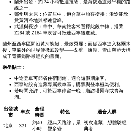
蘭州出發：約 24 小時抵達拉薩，是海拔過渡最平穩的路
線之一。
鄭州與太原：位置居中，適合華中旅客銜接；沿途能欣
賞黃河谷地與祁連雪峰。
武漢與長沙：華中、華南旅客常選擇此段中轉，搭乘
Z264 或 Z164 車次皆可抵達西寧後進藏。
蘭州至西寧區間沿黃河蜿蜒，景致秀麗；而從西寧進入格爾木
後，車窗外的世界便徹底改變——戈壁、鹽湖、雪山與藍天構
成了青藏鐵路最經典的畫面。
乘坐貼士：
中途登車可節省住宿開銷，適合短假期旅客。
西寧站設有進藏專屬候車區，購票與登車極為便利。
若時間允許，可於西寧停留一晚，順訪塔爾寺或青海
湖。
出發城
全程
車次
特色
適合人群
市
時長
約40
經典天路線，景
初次進藏、想體驗經
北京
Z21
小時
觀多變
典者