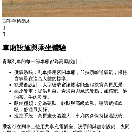
西寧至格爾木


車廂設施與乘坐體驗
青藏列車的每一節車廂都為高原設計：
供氧系統：列車採用密閉車廂，並持續輸送氧氣，保持
含氧量在適合人體的標準。
觀景窗設計：大型玻璃窗讓旅客能全程觀賞高原風景。
高原餐車：提供川菜、青海菜與藏式餐點，如糌粑、酥
油茶、牛肉乾等。
臥鋪種類：分為硬臥、軟臥與高級軟臥。建議選擇軟
臥，舒適且安靜。
溫控系統：高原晝夜溫差大，車廂內會保持恆溫狀態。
乘客可在列車上使用共享充電插座、洗手間與熱水設備，夜間