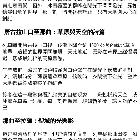
賞壯麗雪景。窗外，冰雪覆蓋的群峰在陽光下閃閃發光，宛如
鑲滿銀飾的世界。那一刻，時間彷彿靜止，只有天地與人心在
對話。
唐古拉山口至那曲：草原與天空的詩篇
列車離開唐古拉山口後，逐漸下降至約 4500 公尺的藏北草原
地帶。這裡的世界開闊無垠，天比地近，雲影在草原上緩慢滑
過，形成最純粹的高原畫卷。
牛羊成群，藏民的黑色帳篷與白色氂牛在陽光下形成鮮明對
比。清晨時分，薄霧籠罩草原；傍晚時，夕陽灑下金光，整片
大地都被染成溫暖的橙紅色。
旅客在這一段常會看到絕美的自然現象——彩虹橫跨天空，或
冰霜在車窗上結晶。每一刻都像是一場短暫的夢，讓人沉醉不
已。
那曲至拉薩：聖城的光與影
這是整趟旅程的尾聲，也是情感的高潮。列車從那曲出發，沿