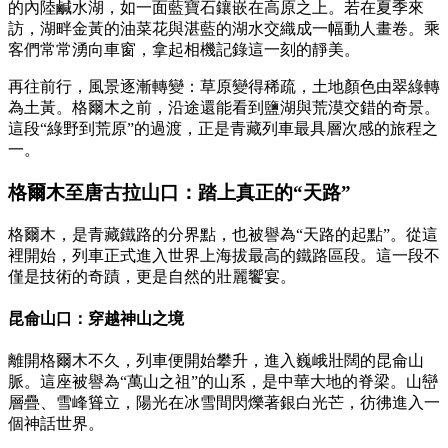
的內陸鹹水湖，如一面藍寶石鑲嵌在高原之上。若在夏季來
訪，湖畔金黃的油菜花與湛藍的湖水交織成一幅動人畫卷。乘
客們常常湧向車窗，拿起相機記錄這一刻的靜美。
再往前行，風景逐漸轉變：草原變得稀疏，土地顏色由翠綠轉
為土黃。格爾木之前，沿途還能看到鹽湖與荒漠交錯的奇景。
這段“綠野到荒原”的過渡，正是青藏列車最具層次感的旅程之
一。
格爾木至唐古拉山口：踏上真正的“天路”
格爾木，是青藏鐵路的分界點，也被譽為“天路的起點”。從這
裡開始，列車正式進入世界上海拔最高的鐵路區段。這一段不
僅是技術的奇蹟，更是自然的壯麗饗宴。
昆侖山口：穿越神山之境
離開格爾木不久，列車便開始攀升，進入巍峨壯闊的昆侖山
脈。這座被譽為“萬山之祖”的山系，是中華大地的脊梁。山巒
層疊、雪峰聳立，陽光在冰雪間閃爍著銀白光芒，彷彿進入一
個神話世界。