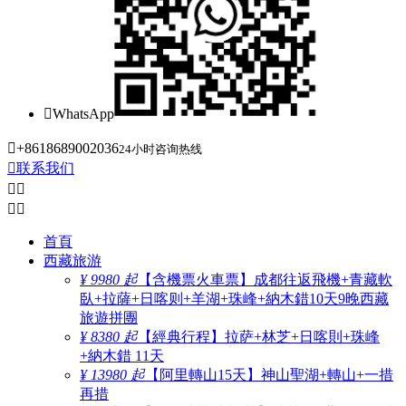

WhatsApp

+8618689002036
24小时咨询热线

联系我们




首頁
西藏旅游
¥ 9980 起
【含機票火車票】成都往返飛機+青藏軟
臥+拉薩+日喀则+羊湖+珠峰+納木錯10天9晚西藏
旅遊拼團
¥ 8380 起
【經典行程】拉萨+林芝+日喀則+珠峰
+納木錯 11天
¥ 13980 起
【阿里轉山15天】神山聖湖+轉山+一措
再措