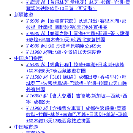
¥ 面議 起
【首飛林芝 赏桃花】林芝+拉薩+羊湖+青
藏观赏铁路软卧10日遊（可定製）
新疆旅游
¥ 6980 起
【新疆杏花節】臥進飛出+賽里木湖+那
拉提+吐爾根+圖開沙漠8天7晚外賓拼團
¥ 9980 起
【絲綢之路】青海+甘肅+新疆+茶卡鹽湖
+敦煌+烏魯木齊10天9晚西北旅遊拼團
¥ 4980 起
北疆·沙漠草原獨庫公路9天
¥ 11980 起
南北疆·全景線16天深度遊
中国热门拼团
¥ 6480 起
【經典行程】拉薩+羊湖+日喀则+珠峰
+納木錯8天7晚西藏旅遊拼團
¥ 11580 起
【318川藏線】成都出發+香格里拉+稻
城亞丁+波密然烏湖+巴鬆措+羊湖+拉薩12天11晚
外賓拼團
¥ 16800 起
【含大交通】吉隆坡/新加坡—西藏+西
寧+成都9天
¥ 11980 起
【含機票火車票】成都往返飛機+青藏
軟臥+拉薩+林芝+南迦巴瓦峰+日喀则+羊湖+珠峰
+納木錯13天12晚西藏旅遊拼團
中国城市游