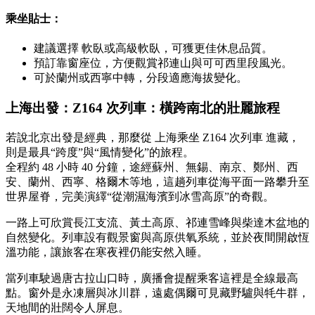
乘坐貼士：
建議選擇 軟臥或高級軟臥，可獲更佳休息品質。
預訂靠窗座位，方便觀賞祁連山與可可西里段風光。
可於蘭州或西寧中轉，分段適應海拔變化。
上海出發：Z164 次列車：橫跨南北的壯麗旅程
若說北京出發是經典，那麼從 上海乘坐 Z164 次列車 進藏，
則是最具“跨度”與“風情變化”的旅程。
全程約 48 小時 40 分鐘，途經蘇州、無錫、南京、鄭州、西
安、蘭州、西寧、格爾木等地，這趟列車從海平面一路攀升至
世界屋脊，完美演繹“從潮濕海濱到冰雪高原”的奇觀。
一路上可欣賞長江支流、黃土高原、祁連雪峰與柴達木盆地的
自然變化。列車設有觀景窗與高原供氧系統，並於夜間開啟恆
溫功能，讓旅客在寒夜裡仍能安然入睡。
當列車駛過唐古拉山口時，廣播會提醒乘客這裡是全線最高
點。窗外是永凍層與冰川群，遠處偶爾可見藏野驢與牦牛群，
天地間的壯闊令人屏息。