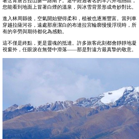
著念青唐古拉山脈一路南下。途中經過著名的羊八井地熱區，
您能看到地面上冒著白煙的溫泉，與冰雪背景形成奇妙對比。
進入林周縣後，空氣開始變得柔和，植被也逐漸豐富。當列車
穿越拉薩河谷，遠處那座潔白的布達拉宮輪廓慢慢浮現時，所
有的辛勞與期待都化為感動。
這不僅是終點，更是靈魂的抵達。許多旅客此刻都會靜靜地凝
視窗外，任眼淚在無聲中滑落——那是對遠方最真摯的敬意。