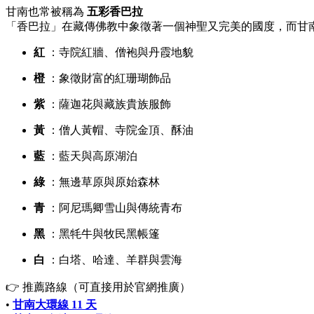
甘南也常被稱為
五彩香巴拉
「香巴拉」在藏傳佛教中象徵著一個神聖又完美的國度，而甘
紅
：寺院紅牆、僧袍與丹霞地貌
橙
：象徵財富的紅珊瑚飾品
紫
：薩迦花與藏族貴族服飾
黃
：僧人黃帽、寺院金頂、酥油
藍
：藍天與高原湖泊
綠
：無邊草原與原始森林
青
：阿尼瑪卿雪山與傳統青布
黑
：黑牦牛與牧民黑帳篷
白
：白塔、哈達、羊群與雲海
👉 推薦路線（可直接用於官網推廣）
•
甘南大環線 11 天