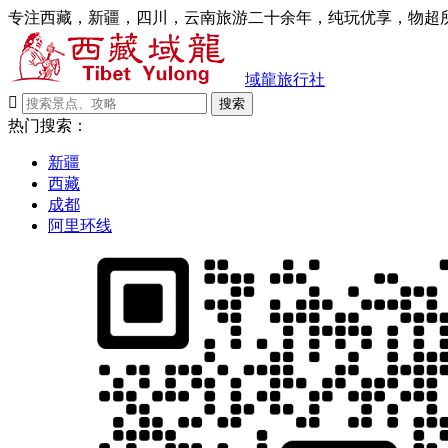
专注西藏，新疆，四川，云南旅游二十余年，纯玩优享，物超所
域龍旅行社

搜索
热门搜索：
新疆
西藏
成都
阿里环线