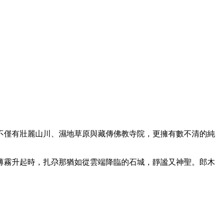
不僅有壯麗山川、濕地草原與藏傳佛教寺院，更擁有數不清的純
薄霧升起時，扎尕那猶如從雲端降臨的石城，靜謐又神聖。郎木