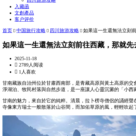
四川旅游攻略
入藏函
文創產品
客户评价
首页
中国旅行攻略
四川旅游攻略
如果這一生還無法立刻



如果這一生還無法立刻前往西藏，那就先
2025-11-18

2789人阅读

1人喜欢
甘南藏族自治州位於甘肅西南部，是青藏高原與黃土高原的交
淨湖泊、牧民村落與自然步道，是一座讓人心靈沉澱的「小西
甘南的魅力，來自於它的純粹。清晨，拉卜楞寺僧侶的誦經聲
寺像東方瑞士一般散落於山谷間，而加佑草原的風，輕輕吹起