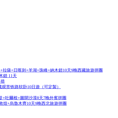
拉薩+日喀则+羊湖+珠峰+納木錯10天9晚西藏旅遊拼團
錯 11天
再措
藏观赏铁路软卧10日遊（可定製）
提+吐爾根+圖開沙漠8天7晚外賓拼團
敦煌+烏魯木齊10天9晚西北旅遊拼團