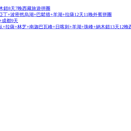
木錯8天7晚西藏旅遊拼團
亞丁+波密然烏湖+巴鬆措+羊湖+拉薩12天11晚外賓拼團
+成都9天
+拉薩+林芝+南迦巴瓦峰+日喀则+羊湖+珠峰+納木錯13天12