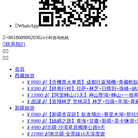

WhatsApp

+8618689002036
24小时咨询热线

联系我们




首頁
西藏旅游
¥ 9980 起
【含機票火車票】成都往返飛機+青藏軟臥+
¥ 8380 起
【經典行程】拉萨+林芝+日喀則+珠峰+納木
¥ 13980 起
【阿里轉山15天】神山聖湖+轉山+一措
¥ 面議 起
【首飛林芝 赏桃花】林芝+拉薩+羊湖+青
新疆旅游
¥ 6980 起
【新疆杏花節】臥進飛出+賽里木湖+那拉
¥ 9980 起
【絲綢之路】青海+甘肅+新疆+茶卡鹽湖+
¥ 4980 起
北疆·沙漠草原獨庫公路9天
¥ 11980 起
南北疆·全景線16天深度遊