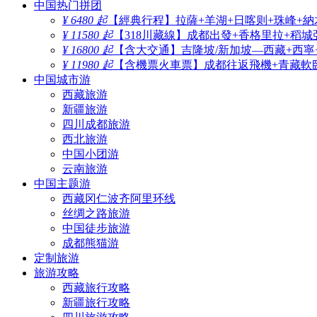
中国热门拼团
¥ 6480 起
【經典行程】拉薩+羊湖+日喀则+珠峰+納
¥ 11580 起
【318川藏線】成都出發+香格里拉+稻城
¥ 16800 起
【含大交通】吉隆坡/新加坡—西藏+西寧
¥ 11980 起
【含機票火車票】成都往返飛機+青藏軟臥
中国城市游
西藏旅游
新疆旅游
四川成都旅游
西北旅游
中国小团游
云南旅游
中国主题游
西藏冈仁波齐阿里环线
丝绸之路旅游
中国徒步旅游
成都熊猫游
定制旅游
旅游攻略
西藏旅行攻略
新疆旅行攻略