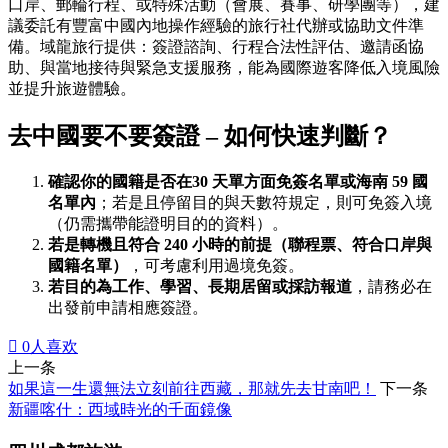
口岸、郵輪行程、或特殊活動（會展、賽事、研學團等），建
議委託有豐富中國內地操作經驗的旅行社代辦或協助文件準
備。域龍旅行提供：簽證諮詢、行程合法性評估、邀請函協
助、與當地接待與緊急支援服務，能為國際遊客降低入境風險
並提升旅遊體驗。
去中國要不要簽證 – 如何快速判斷？
確認你的國籍是否在30 天單方面免簽名單或海南 59 國
名單內
；若是且停留目的與天數符規定，則可免簽入境
（仍需攜帶能證明目的的資料）。
若是轉機且符合 240 小時的前提（聯程票、符合口岸與
國籍名單）
，可考慮利用過境免簽。
若目的為工作、學習、長期居留或採訪報道
，請務必在
出發前申請相應簽證。

0
人喜欢
上一条
如果這一生還無法立刻前往西藏，那就先去甘南吧！
下一条
新疆喀什：西域時光的千面鏡像