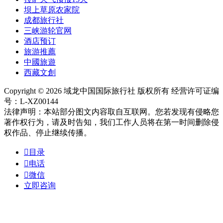
坝上草原农家院
成都旅行社
三峡游轮官网
酒店预订
旅游推薦
中國旅遊
西藏文創
Copyright © 2026 域龙中国国际旅行社 版权所有 经营许可证编
号：L-XZ00144
法律声明：本站部分图文内容取自互联网。您若发现有侵略您
著作权行为，请及时告知，我们工作人员将在第一时间删除侵
权作品、停止继续传播。

目录

电话

微信
立即咨询