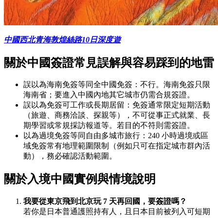
中國西北青海敦煌絲路10日深度遊
關於中國簽證常見誤解與容易踩到的地雷
誤以為海南免簽等同全中國免簽：不行。海南免簽只限
海南省；要進入中國內地其它城市仍需合規簽證。
誤以為免簽可工作或長期居留：免簽通常限定短期活動
（旅遊、商務洽談、探親等），不可從事正式就業、長
期學習或常規採訪報道等。若目的不符則需簽證。
以為過境免簽等同自由多城市旅行：240 小時過境或區
域免簽常有地理範圍限制（例如只可在指定城市群內活
動），務必確認活動範圍。
關於入境中國實例與情境說明
我要從東京飛到北京玩 7 天再回國，要簽證嗎？
若你是日本普通護照持有人，且日本目前被列入可短期