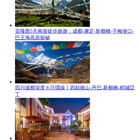
贡嘎西5天南坡徒步旅遊：成都-康定-新都橋-子梅垭口-
巴王海高原探秘
四川成都深度 8 日環線丨四姑娘山-丹巴-新都橋-稻城亞
丁