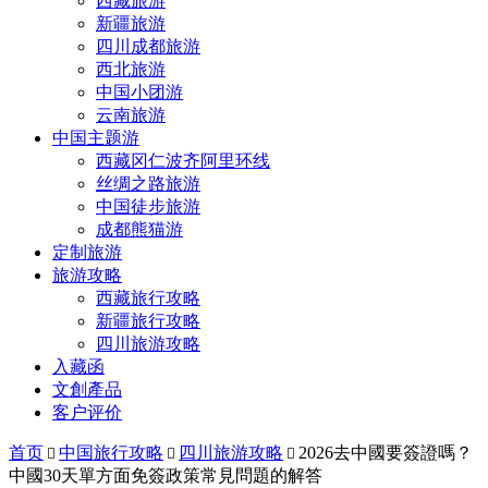
西藏旅游
新疆旅游
四川成都旅游
西北旅游
中国小团游
云南旅游
中国主题游
西藏冈仁波齐阿里环线
丝绸之路旅游
中国徒步旅游
成都熊猫游
定制旅游
旅游攻略
西藏旅行攻略
新疆旅行攻略
四川旅游攻略
入藏函
文創產品
客户评价
首页
中国旅行攻略
四川旅游攻略
2026去中國要簽證嗎？



中國30天單方面免簽政策常見問題的解答