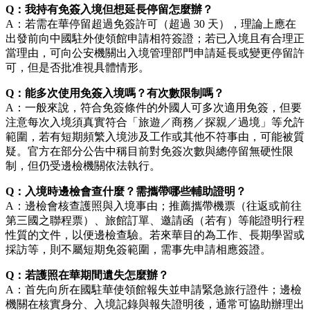
Q：我持有免簽入境但想延長停留怎麼辦？
A：若需在華停留超過免簽許可（超過 30 天），理論上應在
出發前向中國駐外使領館申請相符簽證；若已入境且有合理正
當理由，可向公安機關出入境管理部門申請延長或變更停留許
可，但是否批准視具體情形。
Q：能多次使用免簽入境嗎？有次數限制嗎？
A：一般來說，符合免簽條件的外國人可多次適用免簽，但要
注意每次入境須真實符合「旅遊／商務／探親／過境」等允許
範圍，若有短期頻繁入境涉及工作或其他不符事由，可能被質
疑。官方在部分公告中稱目前對免簽次數與總停留無硬性限
制，但仍受邊檢機關依法執行。
Q：入境時邊檢會查什麼？需攜帶哪些輔助證明？
A：邊檢會核查護照與入境事由；推薦攜帶機票（往返或前往
第三國之聯程票）、旅館訂單、邀請函（若有）等能證明行程
性質的文件，以便邊檢查驗。若來華目的為工作、長期學習或
採訪等，則不屬短期免簽範圍，需事先申請相應簽證。
Q：若護照在華期間遺失怎麼辦？
A：首先向所在國駐華使領館報失並申請緊急旅行證件；邊檢
機關在核實身分、入境記錄與報失證明後，通常可協助辦理出