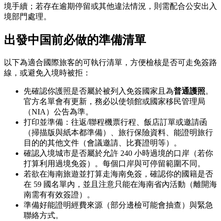
境手續；若存在逾期停留或其他違法情況，則需配合公安出入
境部門處理。
出發中国前必做的準備清單
以下為適合國際旅客的可執行清單，方便檢核是否可走免簽路
線，或避免入境時被拒：
先確認你護照是否屬於被列入免簽國家且為
普通護照
。
官方名單會有更新，務必以使領館或國家移民管理局
（NIA）公告為準。
打印並準備：往返/聯程機票行程、飯店訂單或邀請函
（掃描版與紙本都準備）、旅行保險資料、能證明旅行
目的的其他文件（會議邀請、比賽證明等）。
確認入境城市是否屬於允許 240 小時過境的口岸（若你
打算利用過境免簽）。每個口岸與可停留範圍不同。
若欲在海南旅遊並打算走海南免簽，確認你的國籍是否
在 59 國名單內，並且注意只能在海南省內活動（離開海
南需有有效簽證）。
準備好能證明經費來源（部分邊檢可能會抽查）與緊急
聯絡方式。