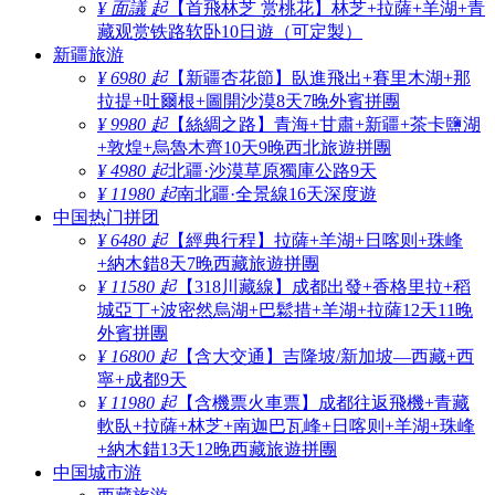
¥ 面議 起
【首飛林芝 赏桃花】林芝+拉薩+羊湖+青
藏观赏铁路软卧10日遊（可定製）
新疆旅游
¥ 6980 起
【新疆杏花節】臥進飛出+賽里木湖+那
拉提+吐爾根+圖開沙漠8天7晚外賓拼團
¥ 9980 起
【絲綢之路】青海+甘肅+新疆+茶卡鹽湖
+敦煌+烏魯木齊10天9晚西北旅遊拼團
¥ 4980 起
北疆·沙漠草原獨庫公路9天
¥ 11980 起
南北疆·全景線16天深度遊
中国热门拼团
¥ 6480 起
【經典行程】拉薩+羊湖+日喀则+珠峰
+納木錯8天7晚西藏旅遊拼團
¥ 11580 起
【318川藏線】成都出發+香格里拉+稻
城亞丁+波密然烏湖+巴鬆措+羊湖+拉薩12天11晚
外賓拼團
¥ 16800 起
【含大交通】吉隆坡/新加坡—西藏+西
寧+成都9天
¥ 11980 起
【含機票火車票】成都往返飛機+青藏
軟臥+拉薩+林芝+南迦巴瓦峰+日喀则+羊湖+珠峰
+納木錯13天12晚西藏旅遊拼團
中国城市游