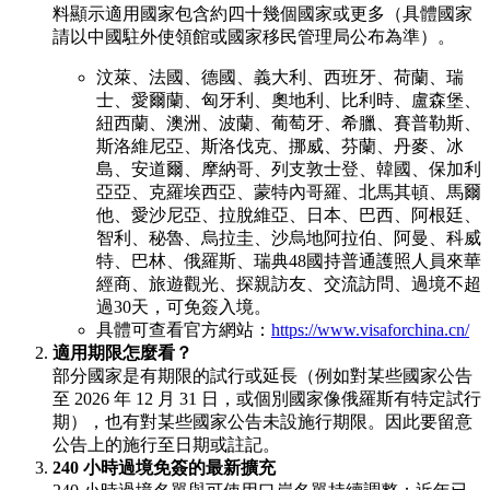
料顯示適用國家包含約四十幾個國家或更多（具體國家
請以中國駐外使領館或國家移民管理局公布為準）。
汶萊、法國、德國、義大利、西班牙、荷蘭、瑞
士、愛爾蘭、匈牙利、奧地利、比利時、盧森堡、
紐西蘭、澳洲、波蘭、葡萄牙、希臘、賽普勒斯、
斯洛維尼亞、斯洛伐克、挪威、芬蘭、丹麥、冰
島、安道爾、摩納哥、列支敦士登、韓國、保加利
亞亞、克羅埃西亞、蒙特內哥羅、北馬其頓、馬爾
他、愛沙尼亞、拉脫維亞、日本、巴西、阿根廷、
智利、秘魯、烏拉圭、沙烏地阿拉伯、阿曼、科威
特、巴林、俄羅斯、瑞典48國持普通護照人員來華
經商、旅遊觀光、探親訪友、交流訪問、過境不超
過30天，可免簽入境。
具體可查看官方網站：
https://www.visaforchina.cn/
適用期限怎麼看？
部分國家是有期限的試行或延長（例如對某些國家公告
至 2026 年 12 月 31 日，或個別國家像俄羅斯有特定試行
期），也有對某些國家公告未設施行期限。因此要留意
公告上的施行至日期或註記。
240 小時過境免簽的最新擴充