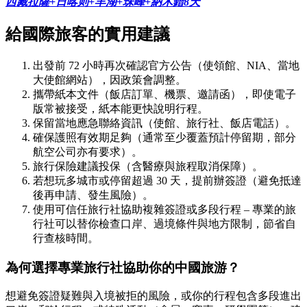
西藏拉薩+日喀则+羊湖+珠峰+納木錯8天
給國際旅客的實用建議
出發前 72 小時再次確認官方公告（使領館、NIA、當地
大使館網站），因政策會調整。
攜帶紙本文件（飯店訂單、機票、邀請函），即使電子
版常被接受，紙本能更快說明行程。
保留當地應急聯絡資訊（使館、旅行社、飯店電話）。
確保護照有效期足夠（通常至少覆蓋預計停留期，部分
航空公司亦有要求）。
旅行保險建議投保（含醫療與旅程取消保障）。
若想玩多城市或停留超過 30 天，提前辦簽證（避免抵達
後再申請、發生風險）。
使用可信任旅行社協助複雜簽證或多段行程 – 專業的旅
行社可以替你檢查口岸、過境條件與地方限制，節省自
行查核時間。
為何選擇專業旅行社協助你的中國旅游？
想避免簽證疑難與入境被拒的風險，或你的行程包含多段進出