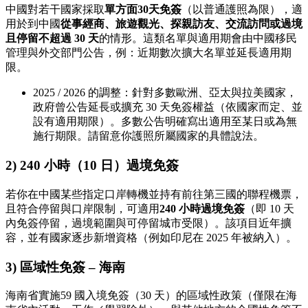
中國對若干國家採取
單方面30天免簽
（以普通護照為限），適
用於到中國
從事經商、旅遊觀光、探親訪友、交流訪問或過境
且停留不超過 30 天
的情形。這類名單與適用期會由中國移民
管理與外交部門公告，例：近期數次擴大名單並延長適用期
限。
2025 / 2026 的調整：針對多數歐洲、亞太與拉美國家，
政府曾公告延長或擴充 30 天免簽權益（依國家而定、並
設有適用期限）。多數公告明確寫出適用至某日或為無
施行期限。請留意你護照所屬國家的具體說法。
2) 240 小時（10 日）過境免簽
若你在中國某些指定口岸轉機並持有前往第三國的聯程機票，
且符合停留與口岸限制，可適用
240 小時過境免簽
（即 10 天
內免簽停留，過境範圍與可停留城市受限）。該項目近年擴
容，並有國家逐步新增資格（例如印尼在 2025 年被納入）。
3) 區域性免簽 – 海南
海南省實施59 國入境免簽（30 天）的區域性政策（僅限在海