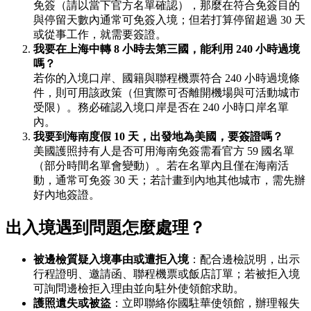
免簽（請以當下官方名單確認），那麼在符合免簽目的
與停留天數內通常可免簽入境；但若打算停留超過 30 天
或從事工作，就需要簽證。
我要在上海中轉 8 小時去第三國，能利用 240 小時過境
嗎？
若你的入境口岸、國籍與聯程機票符合 240 小時過境條
件，則可用該政策（但實際可否離開機場與可活動城市
受限）。務必確認入境口岸是否在 240 小時口岸名單
內。
我要到海南度假 10 天，出發地為美國，要簽證嗎？
美國護照持有人是否可用海南免簽需看官方 59 國名單
（部分時間名單會變動）。若在名單內且僅在海南活
動，通常可免簽 30 天；若計畫到內地其他城市，需先辦
好內地簽證。
出入境遇到問題怎麼處理？
被邊檢質疑入境事由或遭拒入境
：配合邊檢説明，出示
行程證明、邀請函、聯程機票或飯店訂單；若被拒入境
可詢問邊檢拒入理由並向駐外使領館求助。
護照遺失或被盜
：立即聯絡你國駐華使領館，辦理報失