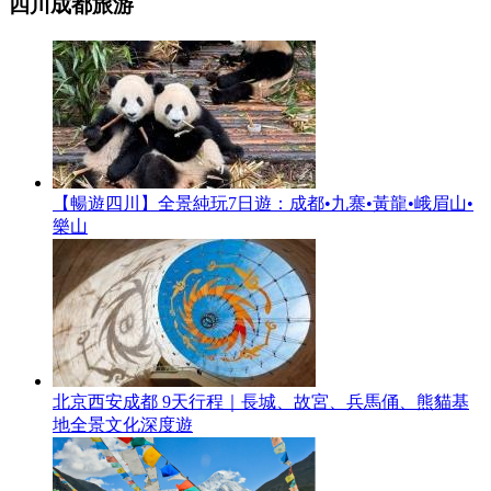
四川成都旅游
【暢遊四川】全景純玩7日遊：成都•九寨•黃龍•峨眉山•
樂山
北京西安成都 9天行程｜長城、故宮、兵馬俑、熊貓基
地全景文化深度遊