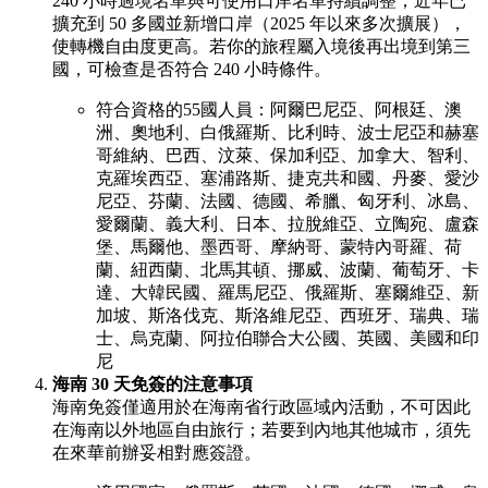
240 小時過境名單與可使用口岸名單持續調整；近年已
擴充到 50 多國並新增口岸（2025 年以來多次擴展），
使轉機自由度更高。若你的旅程屬入境後再出境到第三
國，可檢查是否符合 240 小時條件。
符合資格的55國人員：阿爾巴尼亞、阿根廷、澳
洲、奧地利、白俄羅斯、比利時、波士尼亞和赫塞
哥維納、巴西、汶萊、保加利亞、加拿大、智利、
克羅埃西亞、塞浦路斯、捷克共和國、丹麥、愛沙
尼亞、芬蘭、法國、德國、希臘、匈牙利、冰島、
愛爾蘭、義大利、日本、拉脫維亞、立陶宛、盧森
堡、馬爾他、墨西哥、摩納哥、蒙特內哥羅、荷
蘭、紐西蘭、北馬其頓、挪威、波蘭、葡萄牙、卡
達、大韓民國、羅馬尼亞、俄羅斯、塞爾維亞、新
加坡、斯洛伐克、斯洛維尼亞、西班牙、瑞典、瑞
士、烏克蘭、阿拉伯聯合大公國、英國、美國和印
尼
海南 30 天免簽的注意事項
海南免簽僅適用於在海南省行政區域內活動，不可因此
在海南以外地區自由旅行；若要到內地其他城市，須先
在來華前辦妥相對應簽證。