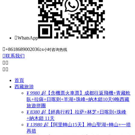

WhatsApp

+8618689002036
24小时咨询热线

联系我们




首頁
西藏旅游
¥ 9980 起
【含機票火車票】成都往返飛機+青藏軟
臥+拉薩+日喀则+羊湖+珠峰+納木錯10天9晚西藏
旅遊拼團
¥ 8380 起
【經典行程】拉萨+林芝+日喀則+珠峰
+納木錯 11天
¥ 13980 起
【阿里轉山15天】神山聖湖+轉山+一措
再措