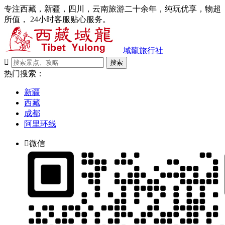
专注西藏，新疆，四川，云南旅游二十余年，纯玩优享，物超
所值， 24小时客服贴心服务。
域龍旅行社

搜索
热门搜索：
新疆
西藏
成都
阿里环线

微信