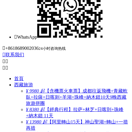

WhatsApp

+8618689002036
24小时咨询热线

联系我们




首頁
西藏旅游
¥ 9980 起
【含機票火車票】成都往返飛機+青藏軟
臥+拉薩+日喀则+羊湖+珠峰+納木錯10天9晚西藏
旅遊拼團
¥ 8380 起
【經典行程】拉萨+林芝+日喀則+珠峰
+納木錯 11天
¥ 13980 起
【阿里轉山15天】神山聖湖+轉山+一措
再措