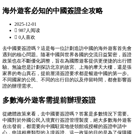
海外遊客必知的中國簽證全攻略
2025-12-01

987人阅读

0人喜欢
去中國要簽證嗎？這是每一位計劃造訪中國的海外遊客首先會
遇到的核心問題。隨著中國與世界各國的交流日益緊密，簽證
政策也在不斷優化調整，旨在為國際遊客提供更便捷的出行體
驗。無論您是計劃探訪北京的故宮、上海的摩天大樓，還是張
家界的奇山異石，提前厘清簽證要求都是暢遊中國的第一步。
不同國家的公民、不同的出行目的以及停留時間，都會影響簽
證的辦理需求。
多數海外遊客需提前辦理簽證
從總體政策來看，去中國要簽證嗎？答案是多數情況下需要。
中國對於外國公民入境實行簽證管理製度，絕大多數海外遊客
在出發前，都需要向中國駐當地使領館或授權的簽證申請中
心，申請相應類型的入境簽證。這一政策的目的是為了保障國