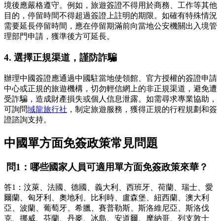
境後應嚴格遵守。例如，旅遊簽證不得用於商務、工作等其他
目的，停留時間不得超過簽證上註明的期限。如確有特殊情況
需要延長停留時間，應在停留期滿前向當地公安機關出入境管
理部門申請，獲準後方可延長。
4. 選擇正規渠道，謹防詐騙
辦理中國簽證應通過中國駐當地使領館、官方授權的簽證申請
中心或正規的旅遊機構，切勿輕信網上的非正規渠道，避免遭
受詐騙，造成財產損失或個人信息泄露。如需尋求專業協助，
可詢問
域龍旅行社
，制定旅遊服務，獲得正規的行程規劃和簽
證諮詢支持。
中國單方面免簽政策常見問題
問1：哪些國家人員可適用單方面免簽政策來華？
答1：汶萊、法國、德國、義大利、西班牙、荷蘭、瑞士、愛
爾蘭、匈牙利、奧地利、比利時、盧森堡、紐西蘭、澳大利
亞、波蘭、葡萄牙、希臘、賽普勒斯、斯洛維尼亞、斯洛伐
克、挪威、芬蘭、丹麥、冰島、安道爾、摩納哥、列支敦士