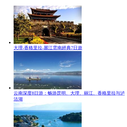
大理-香格里拉-麗江雲南經典7日遊
云南深度8日游：畅游昆明、大理、丽江、香格里拉与泸
沽湖