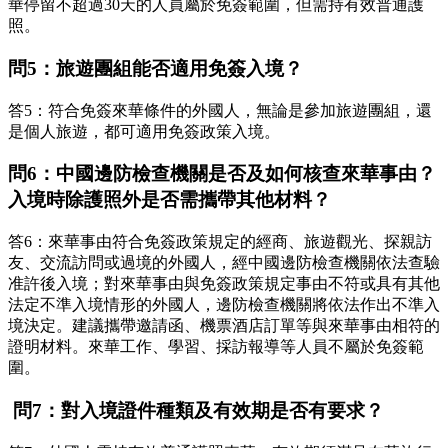
華停留不超過30天的人員屬於免簽範圍，但需持有效普通護
照。
問5：旅遊團組能否適用免簽入境？
答5：符合免簽來華條件的外國人，無論是參加旅遊團組，還
是個人旅遊，都可適用免簽政策入境。
問6：中國邊防檢查機關是否及如何核查來華事由？
入境時除護照外是否需攜帶其他材料？
答6：來華事由符合免簽政策規定的經商、旅遊觀光、探親訪
友、交流訪問或過境的外國人，經中國邊防檢查機關依法查驗
准許後入境；對來華事由與免簽政策規定事由不符或具有其他
法定不準入境情形的外國人，邊防檢查機關將依法作出不準入
境決定。建議攜帶邀請函、機票酒店訂單等與來華事由相符的
證明材料。來華工作、學習、採訪報導等人員不屬於免簽範
圍。
問7：對入境證件種類及有效期是否有要求？