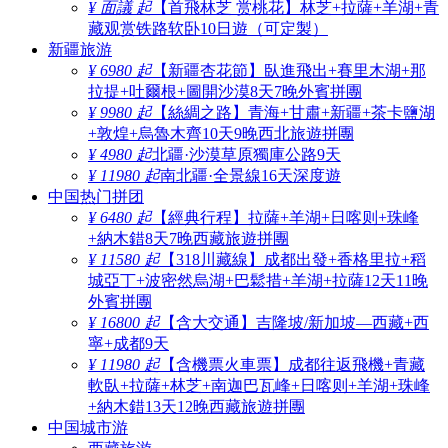
¥ 面議 起
【首飛林芝 赏桃花】林芝+拉薩+羊湖+青
藏观赏铁路软卧10日遊（可定製）
新疆旅游
¥ 6980 起
【新疆杏花節】臥進飛出+賽里木湖+那
拉提+吐爾根+圖開沙漠8天7晚外賓拼團
¥ 9980 起
【絲綢之路】青海+甘肅+新疆+茶卡鹽湖
+敦煌+烏魯木齊10天9晚西北旅遊拼團
¥ 4980 起
北疆·沙漠草原獨庫公路9天
¥ 11980 起
南北疆·全景線16天深度遊
中国热门拼团
¥ 6480 起
【經典行程】拉薩+羊湖+日喀则+珠峰
+納木錯8天7晚西藏旅遊拼團
¥ 11580 起
【318川藏線】成都出發+香格里拉+稻
城亞丁+波密然烏湖+巴鬆措+羊湖+拉薩12天11晚
外賓拼團
¥ 16800 起
【含大交通】吉隆坡/新加坡—西藏+西
寧+成都9天
¥ 11980 起
【含機票火車票】成都往返飛機+青藏
軟臥+拉薩+林芝+南迦巴瓦峰+日喀则+羊湖+珠峰
+納木錯13天12晚西藏旅遊拼團
中国城市游