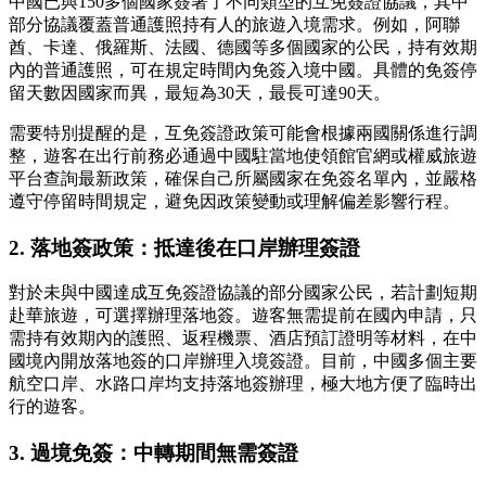
中國已與150多個國家簽署了不同類型的互免簽證協議，其中
部分協議覆蓋普通護照持有人的旅遊入境需求。例如，阿聯
酋、卡達、俄羅斯、法國、德國等多個國家的公民，持有效期
內的普通護照，可在規定時間內免簽入境中國。具體的免簽停
留天數因國家而異，最短為30天，最長可達90天。
需要特別提醒的是，互免簽證政策可能會根據兩國關係進行調
整，遊客在出行前務必通過中國駐當地使領館官網或權威旅遊
平台查詢最新政策，確保自己所屬國家在免簽名單內，並嚴格
遵守停留時間規定，避免因政策變動或理解偏差影響行程。
2. 落地簽政策：抵達後在口岸辦理簽證
對於未與中國達成互免簽證協議的部分國家公民，若計劃短期
赴華旅遊，可選擇辦理落地簽。遊客無需提前在國內申請，只
需持有效期內的護照、返程機票、酒店預訂證明等材料，在中
國境內開放落地簽的口岸辦理入境簽證。目前，中國多個主要
航空口岸、水路口岸均支持落地簽辦理，極大地方便了臨時出
行的遊客。
3. 過境免簽：中轉期間無需簽證