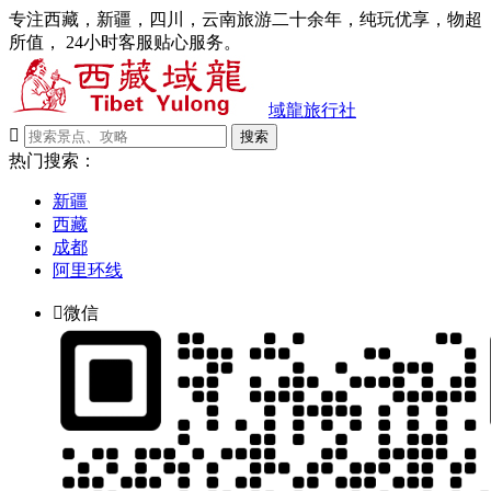
专注西藏，新疆，四川，云南旅游二十余年，纯玩优享，物超
所值， 24小时客服贴心服务。
域龍旅行社

搜索
热门搜索：
新疆
西藏
成都
阿里环线

微信