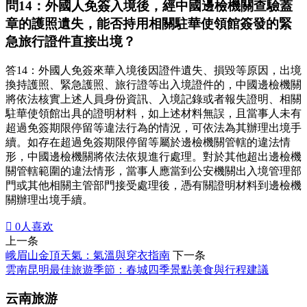
問14：外國人免簽入境後，經中國邊檢機關查驗蓋
章的護照遺失，能否持用相關駐華使領館簽發的緊
急旅行證件直接出境？
答14：外國人免簽來華入境後因證件遺失、損毀等原因，出境
換持護照、緊急護照、旅行證等出入境證件的，中國邊檢機關
將依法核實上述人員身份資訊、入境記錄或者報失證明、相關
駐華使領館出具的證明材料，如上述材料無誤，且當事人未有
超過免簽期限停留等違法行為的情況，可依法為其辦理出境手
續。如存在超過免簽期限停留等屬於邊檢機關管轄的違法情
形，中國邊檢機關將依法依規進行處理。對於其他超出邊檢機
關管轄範圍的違法情形，當事人應當到公安機關出入境管理部
門或其他相關主管部門接受處理後，憑有關證明材料到邊檢機
關辦理出境手續。

0
人喜欢
上一条
峨眉山金頂天氣：氣溫與穿衣指南
下一条
雲南昆明最佳旅遊季節：春城四季景點美食與行程建議
云南旅游