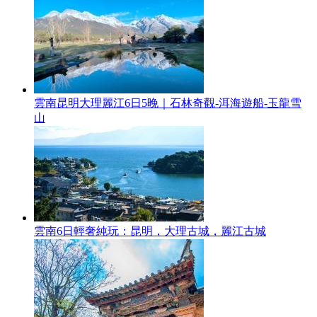
雲南昆明大理麗江6日5晚｜石林奇觀-洱海遊船-玉龍雪
山
雲南6日輕奢純玩：昆明，大理古城，麗江古城