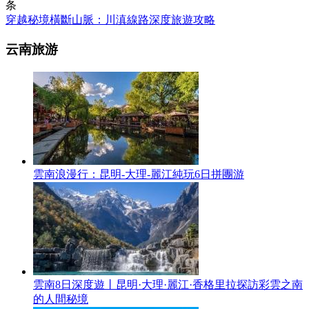
条
穿越秘境橫斷山脈：川滇線路深度旅遊攻略
云南旅游
雲南浪漫行：昆明-大理-麗江純玩6日拼團游
雲南8日深度遊丨昆明·大理·麗江·香格里拉探訪彩雲之南
的人間秘境