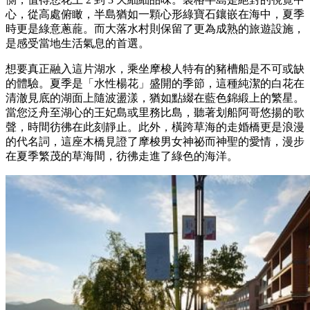
心，從高處俯瞰，半島猶如一顆心形綠寶石鑲嵌在海中，夏季
時更是綠意蔥蘢。而大落水村則保留了更為成熟的旅遊設施，
是感受當地生活氣息的首選。
想要真正融入這片湖水，乘坐摩梭人特有的豬槽船是不可或缺
的體驗。夏季是「水性楊花」盛開的季節，這種純潔的白花在
清澈見底的湖面上隨波盪漾，猶如點綴在藍色錦緞上的繁星。
當您泛舟至湖心的王妃島或里務比島，聽著划船阿哥悠揚的歌
聲，時間彷彿在此刻靜止。此外，橫跨草海的走婚橋更是浪漫
的代名詞，這座木橋見證了摩梭男女神祕而神聖的愛情，漫步
在夏季繁茂的草海間，彷彿走進了綠色的海洋。