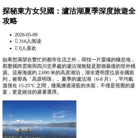
探秘東方女兒國：瀘沽湖夏季深度旅遊全
攻略
2026-05-09

316人阅读

0人喜欢
如果您渴望在繁忙的都市生活之外，尋找一片靈魂的棲息地，
那麼橫跨雲南與四川交界處的瀘沽湖無疑是那個最後的世外桃
源。這座海拔約 2,690 米的高原湖泊，湖水透明度位居全國前
列，被譽為「高原明珠」。夏季的瀘沽湖（6-8 月），平均氣
溫僅在 15-25°C 之間，微風拂過湛藍的水面，不僅是視覺的盛
宴，更是絕佳的避暑選擇。