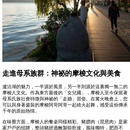
走進母系族群：神祕的摩梭文化與美食
瀘沽湖的魅力，一半源於風景，另一半則源於這裏獨一無二的
摩梭人文化。作為東方最後的「女兒國」，摩梭人至今保留著
母系氏族社會特徵與神祕的「走婚」習俗。在篝火晚會上，您
可以與身著盛裝的摩梭阿哥阿哥一起繞火起舞，感受這份傳承
千年的原始熱情。
在味覺方面，摩梭人的餐桌同樣精彩。豬膘肉（琵琶肉）是家
家戶戶的招牌，整頭豬經過醃製晾乾後，風味獨特，肥而不