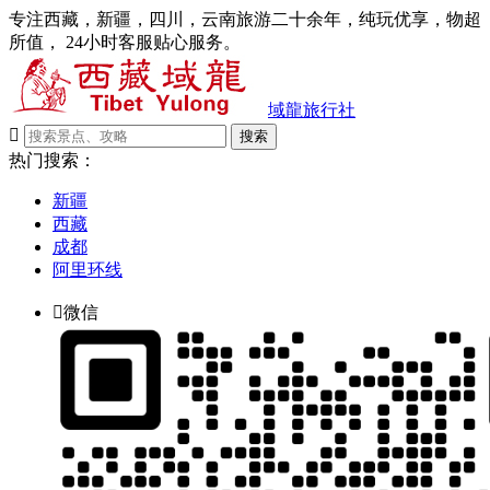
专注西藏，新疆，四川，云南旅游二十余年，纯玩优享，物超
所值， 24小时客服贴心服务。
域龍旅行社

搜索
热门搜索：
新疆
西藏
成都
阿里环线

微信