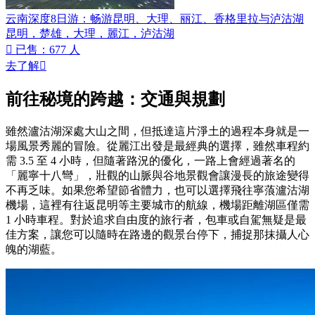
云南深度8日游：畅游昆明、大理、丽江、香格里拉与泸沽湖
昆明，楚雄，大理，麗江，泸沽湖

已售：677 人
去了解

前往秘境的跨越：交通與規劃
雖然瀘沽湖深處大山之間，但抵達這片淨土的過程本身就是一
場風景秀麗的冒險。從麗江出發是最經典的選擇，雖然車程約
需 3.5 至 4 小時，但隨著路況的優化，一路上會經過著名的
「麗寧十八彎」，壯觀的山脈與谷地景觀會讓漫長的旅途變得
不再乏味。如果您希望節省體力，也可以選擇飛往寧蒗瀘沽湖
機場，這裡有往返昆明等主要城市的航線，機場距離湖區僅需
1 小時車程。對於追求自由度的旅行者，包車或自駕無疑是最
佳方案，讓您可以隨時在路邊的觀景台停下，捕捉那抹攝人心
魄的湖藍。