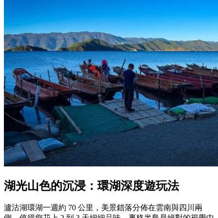
湖光山色的沉浸：環湖深度遊玩法
瀘沽湖環湖一週約 70 公里，美景錯落分佈在雲南與四川兩
側，值得您花上 2 到 3 天細細品味。裏格半島是絕對的視覺中