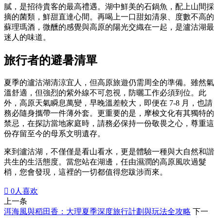
膩，是招待貴客的最高禮遇。湖中鮮美的石鍋魚，配上山間採
摘的菌類，鮮甜直達心間。再喝上一口甜如清泉、度數不高的
蘇理瑪酒，微醺的感覺與高原的陽光交織在一起，是瀘沽湖最
迷人的味道。
旅行者的避暑清單
夏季的瀘沽湖清涼宜人，但高原旅遊仍需周全的準備。雖然氣
溫舒適，但強烈的紫外線不可忽視，防曬工作必須到位。此
外，高原天氣瞬息萬變，早晚溫差較大，即便在 7-8 月，也請
務必隨身攜帶一件薄外套。更重要的是，摩梭文化有其獨特的
禁忌，在探訪當地家庭時，請務必保持一份敬畏之心，尊重這
份存留至今的母系文明遺存。
來到瀘沽湖，不僅僅是看山看水，更是體驗一種與大自然和諧
共生的生活態度。當您站在湖邊，任由濕潤的高原風吹過髮
梢，您會發現，這裡的一切都值得您跋涉而來。

0
人喜欢
上一条
洱海風與稻田香：大理夏季深度旅行計劃與玩法全攻略
下一