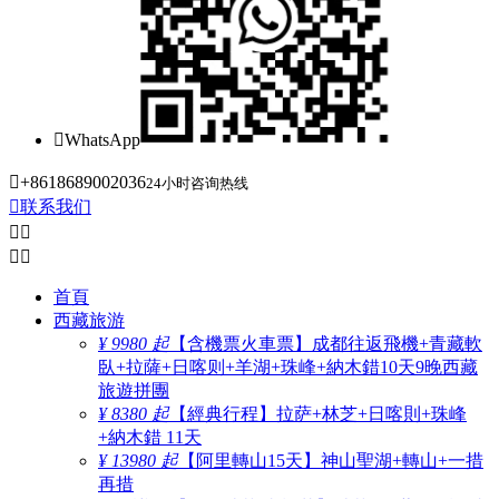

WhatsApp

+8618689002036
24小时咨询热线

联系我们




首頁
西藏旅游
¥ 9980 起
【含機票火車票】成都往返飛機+青藏軟
臥+拉薩+日喀则+羊湖+珠峰+納木錯10天9晚西藏
旅遊拼團
¥ 8380 起
【經典行程】拉萨+林芝+日喀則+珠峰
+納木錯 11天
¥ 13980 起
【阿里轉山15天】神山聖湖+轉山+一措
再措