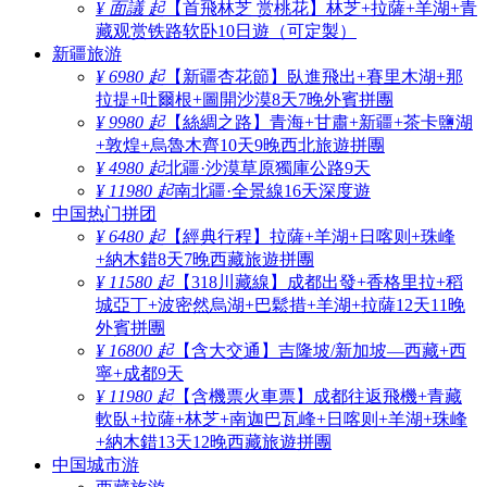
¥ 面議 起
【首飛林芝 赏桃花】林芝+拉薩+羊湖+青
藏观赏铁路软卧10日遊（可定製）
新疆旅游
¥ 6980 起
【新疆杏花節】臥進飛出+賽里木湖+那
拉提+吐爾根+圖開沙漠8天7晚外賓拼團
¥ 9980 起
【絲綢之路】青海+甘肅+新疆+茶卡鹽湖
+敦煌+烏魯木齊10天9晚西北旅遊拼團
¥ 4980 起
北疆·沙漠草原獨庫公路9天
¥ 11980 起
南北疆·全景線16天深度遊
中国热门拼团
¥ 6480 起
【經典行程】拉薩+羊湖+日喀则+珠峰
+納木錯8天7晚西藏旅遊拼團
¥ 11580 起
【318川藏線】成都出發+香格里拉+稻
城亞丁+波密然烏湖+巴鬆措+羊湖+拉薩12天11晚
外賓拼團
¥ 16800 起
【含大交通】吉隆坡/新加坡—西藏+西
寧+成都9天
¥ 11980 起
【含機票火車票】成都往返飛機+青藏
軟臥+拉薩+林芝+南迦巴瓦峰+日喀则+羊湖+珠峰
+納木錯13天12晚西藏旅遊拼團
中国城市游