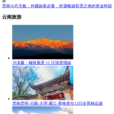
条
雲南10月天氣：外國旅客必看，舒適暢遊彩雲之南的黃金時節
云南旅游
川滇藏・極致風景 12 日深度環線
雲南昆明-元陽-大理-麗江-香格里拉12日全景精品遊