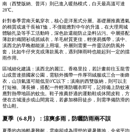
南（西雙版納、普洱）則已進入暖熱模式，白天最高溫可達
28℃。
針對春季雲南天氣穿衣，核心是洋葱式分層。基礎層推薦透氣
的棉質或速干長袖T恤，不僅能應對中午的升溫，在大理周城
體驗扎染等手工活動時，深色款還能防止染料沾污。中層搭配
薄款針織開衫或抓絨衣，羊毛材質更佳，輕便易攜帶，滇中、
滇西北的早晚都能派上用場。外層則需要一件靈活的防風外
套，比如牛仔夾克或薄款風衣，遇到陣雨時也能起到一定的擋
雨作用。
區域細化建議：滇西北的麗江、香格里拉，若計畫前往玉龍雪
山或普達措國家公園，需額外攜帶一件厚羽絨服或三合一衝鋒
衣，山頂氣溫可能低至0℃以下；滇南的西雙版納，則可以主
打短袖、薄長褲，搭配一件輕薄防曬衣即可，記得備上防蚊液
應對熱帶地區的蚊虫。鞋子推薦舒適的運動鞋或休閒皮鞋，方
便在古城漫步或山間賞花，若參加梯田徒步，則需準備防滑的
登山鞋。
夏季（6-8月）：涼爽多雨，防曬防雨兩不誤
夏季的內地酷暑難耐，雲南卻成為理想的避暑勝地，全省平均