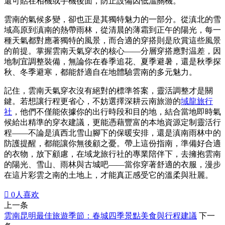
還可貼在相機或手機後面，防止設備因低溫關機。
雲南的氣候多變，卻也正是其獨特魅力的一部分。從滇北的雪
域高原到滇南的熱帶雨林，從清晨的薄霜到正午的陽光，每一
種天氣都對應著獨特的風景，而合適的穿搭則是欣賞這些風景
的前提。掌握雲南天氣穿衣的核心——分層穿搭應對温差，因
地制宜調整裝備，無論你在春季追花、夏季避暑，還是秋季探
秋、冬季避寒，都能舒適自在地體驗雲南的多元魅力。
記住，雲南天氣穿衣沒有絕對的標準答案，靈活調整才是關
鍵。若想讓行程更省心，不妨選擇深耕云南旅游的
域龍旅行
社
，他們不僅能依據你的出行時段和目的地，結合當地即時氣
候給出精準的穿衣建議，更能憑藉豐富的本地資源定制靈活行
程——不論是滇西北雪山腳下的保暖安排，還是滇南雨林中的
防護提醒，都能讓你無後顧之憂。帶上這份指南，準備好合適
的衣物，放下顧慮，在域龙旅行社的專業陪伴下，去擁抱雲南
的陽光、雪山、雨林與古城吧——當你穿著舒適的衣服，漫步
在這片彩雲之南的土地上，才能真正感受它的溫柔與壯麗。

0
人喜欢
上一条
雲南昆明最佳旅遊季節：春城四季景點美食與行程建議
下一