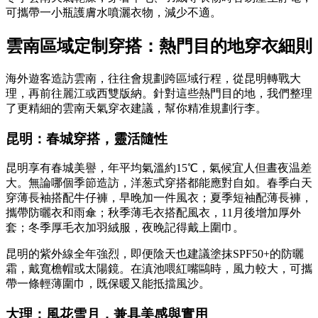
可攜帶一小瓶護膚水噴灑衣物，減少不適。
雲南區域定制穿搭：熱門目的地穿衣細則
海外遊客造訪雲南，往往會規劃跨區域行程，從昆明轉戰大
理，再前往麗江或西雙版納。針對這些熱門目的地，我們整理
了更精細的雲南天氣穿衣建議，幫你精准規劃行李。
昆明：春城穿搭，靈活隨性
昆明享有春城美譽，年平均氣溫約15℃，氣候宜人但晝夜温差
大。無論哪個季節造訪，洋葱式穿搭都能應對自如。春季白天
穿薄長袖搭配牛仔褲，早晚加一件風衣；夏季短袖配薄長褲，
攜帶防曬衣和雨傘；秋季薄毛衣搭配風衣，11月後增加厚外
套；冬季厚毛衣加羽絨服，夜晚記得戴上圍巾。
昆明的紫外線全年強烈，即便陰天也建議塗抹SPF50+的防曬
霜，戴寬檐帽或太陽鏡。在滇池喂紅嘴鷗時，風力較大，可攜
帶一條輕薄圍巾，既保暖又能抵擋風沙。
大理：風花雪月，兼具美感與實用