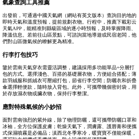
氣象查詢工具推薦
出發前，可通過中國天氣網（網站有英文版本）查詢目的地的
即時天氣和溫度預報，提前規劃衣物。行程中，推薦下載彩云
天氣APP，能精准到縣級區域的逐小時預報，及時掌握降雨、
降溫信息。若前往山區景點，可諮詢當地導遊或民宿老闆，他
們對山區微氣候的瞭解更為精准。
行李打包技巧
鑒於雲南天氣穿衣需靈活調整，建議採用多功能單品+分層打
包的方式。選擇淺色、百搭的基礎層衣物，方便組合搭配；薄
款羽絨服和抓絨衣可壓縮打包，節省行李空間；防曬衣和折疊
傘選擇輕便款，隨時放入背包。此外，可攜帶幾個密封袋，用
於存放濕衣物或臟衣物，保持行李整潔。
應對特殊氣候的小妙招
面對雲南強烈的紫外線，除了物理防曬，還可攜帶防曬口罩和
冰袖，全方位保護皮膚；乾燥天氣下，潤膚露、護唇膏和便攜
式保濕噴霧是必備品；滇西北冬季寒冷，暖寶寶不僅能保暖，