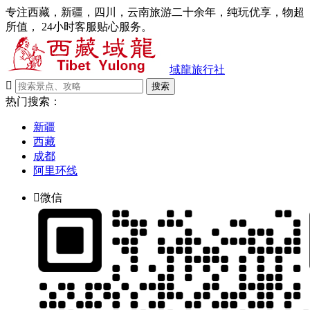
专注西藏，新疆，四川，云南旅游二十余年，纯玩优享，物超
所值， 24小时客服贴心服务。
域龍旅行社

搜索
热门搜索：
新疆
西藏
成都
阿里环线

微信