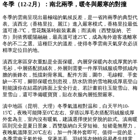
冬季（12-2月）：南北兩季，暖冬與嚴寒的對撞
冬季的雲南呈現出最極端的氣候反差，是一省跨兩季的典型代
表。滇西北（香格里拉、麗江）進入嚴寒模式，香格里拉最低
溫可達-7℃，雪花飄落時銀裝素裹；而滇南（西雙版納、芒
市）則依舊暖陽融融，最高溫可達25℃，成為海外遊客逃離寒
冬的不二之選。這種巨大的溫差，使得冬季雲南天氣穿衣必須
精準定位目的地。
滇西北寒區穿衣重點是全面保暖。內層穿保暖內衣或厚實的羊
毛衫，中層搭配抓絨衣，外層則需要一件厚羽絨服或帶抓絨內
膽的衝鋒衣，抵擋刺骨寒風。配件方面，圍巾、毛線帽、手套
缺一不可，腳部保暖也別忽視，防水防滑的雪地靴或厚底登山
鞋能讓你在結霜的路面上安全行走。若計畫前往玉龍雪山、梅
里雪山，還可準備暖寶寶，貼在衣服內層抵禦嚴寒。
滇中地區（昆明、大理）冬季氣溫相對温和，白天平均10-
15℃，夜晚可能降至0℃左右。穿搭以厚毛衣搭配羽絨服或厚
外套為主，室內沒有暖氣，建議選擇便於穿脫的款式。滇南暖
區則完全是夏日景象，西雙版納白天穿短袖、短裙毫無壓力，
夜晚氣溫降至20℃左右，加一件薄外套即可。值得一提的是，
冬季雲南天氣乾燥，穿著羊毛、羽絨等衣物時容易產生靜電，