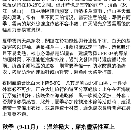
氣溫保持在18-28℃之間。但此時也是雲南的雨季，滇西（怒
江、保山）、滇中地區降雨頻繁，雨勢多為陣雨，但山區天氣
變幻莫測，常有十里不同天的情況。需要注意的是，即便在雨
季，雲南的紫外線強度依然不容小覷，白天陽光穿透雲層後的
輻射力更易被忽視。
夏季雲南天氣穿衣，關鍵在於功能性與舒適性平衡。白天的基
礎穿搭以短袖、薄長褲為主，推薦棉麻或速干面料，透氣吸汗
且不易悶熱。核心必備品是防曬衣，建議選擇UPF50+的專業
防曬材質，不僅能抵擋紫外線，遇到突發陣雨時還能暫時擋
雨。滇西多雨地區的遊客，則需要準備一件防水防風的衝鋒
衣，搭配防滑的運動鞋或雨鞋套，避免雨天路滑摔跤。
夜間氣溫會比白天下降5-8℃，尤其是滇西北和山區，一件薄
外套必不可少。正在大理旅行的遊客分享經驗：上午在洱海騎
行穿短袖剛好，傍晚坐在海邊吃飯，風一吹就必須披上外套，
否則很容易感冒。此外，夏季參加傣族潑水節等活動時，建議
攜帶一套備用衣物，並選擇速干材質，避免濕衣長時間穿在身
上引發不適。
秋季（9-11月）：温差極大，穿搭靈活性至上