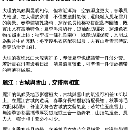
大理的氣候與昆明相似，但靠近洱海，空氣濕度更大，春季風
力較強。在大理的穿搭，不僅要應對氣候，還能融入風花雪月
的美景。春季體驗扎染時，穿深色長袖棉衫搭配藍布圍裙，既
實用又有當地特色；夏季洱海騎行，短袖配防曬衣，穿淺色衣
物拍照更上鏡；秋季披一條扎染圍巾，既能防曬保暖，又能成
為照片中的亮點；冬季厚毛衣搭配羽絨服，去蒼山看雪景時記
得穿防滑登山鞋。
大理的夜晚比白天涼爽許多，即便夏季也建議帶一件薄外套。
若計畫在洱海邊看日出，清晨溫度较低，可準備一件便於攜帶
的輕薄羽絨服。
麗江：古城與雪山，穿搭兩相宜
麗江的氣候受地形影響極大，古城與雪山的氣溫可相差10℃以
上。在麗江古城內遊玩，春季穿長袖襯衫搭配長裙，秋季薄毛
衣配休閒褲，舒適又符合古城的文藝氣息；若前往玉龍雪山，
無論季節都需攜帶厚羽絨服或三合一衝鋒衣，山頂氣溫低、風
力大，帽子和手套必不可少。
麗江冬季寒冷且乾燥，穿著羊毛衣物時容易靜電，建議攜帶潤