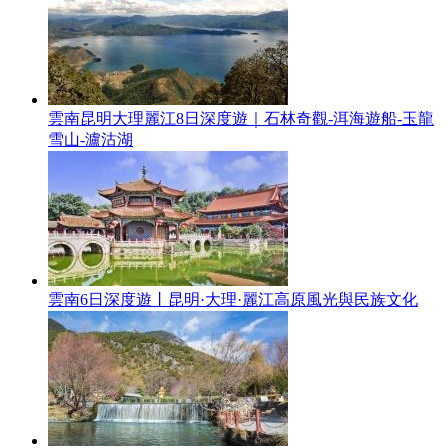
雲南昆明大理麗江8日深度遊｜石林奇觀-洱海遊船-玉龍
雪山-瀘沽湖
雲南6日深度遊丨昆明·大理·麗江高原風光與民族文化