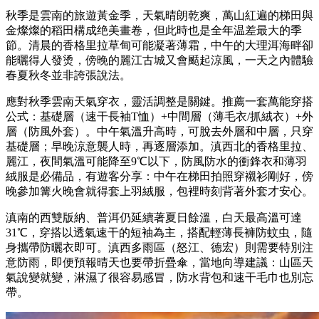
秋季是雲南的旅遊黃金季，天氣晴朗乾爽，萬山紅遍的梯田與
金燦燦的稻田構成绝美畫卷，但此時也是全年温差最大的季
節。清晨的香格里拉草甸可能凝著薄霜，中午的大理洱海畔卻
能曬得人發烫，傍晚的麗江古城又會颳起涼風，一天之內體驗
春夏秋冬並非誇張說法。
應對秋季雲南天氣穿衣，靈活調整是關鍵。推薦一套萬能穿搭
公式：基礎層（速干長袖T恤）+中間層（薄毛衣/抓絨衣）+外
層（防風外套）。中午氣溫升高時，可脫去外層和中層，只穿
基礎層；早晚涼意襲人時，再逐層添加。滇西北的香格里拉、
麗江，夜間氣溫可能降至9℃以下，防風防水的衝鋒衣和薄羽
絨服是必備品，有遊客分享：中午在梯田拍照穿襯衫剛好，傍
晚參加篝火晚會就得套上羽絨服，包裡時刻背著外套才安心。
滇南的西雙版納、普洱仍延續著夏日餘溫，白天最高溫可達
31℃，穿搭以透氣速干的短袖為主，搭配輕薄長褲防蚊虫，隨
身攜帶防曬衣即可。滇西多雨區（怒江、德宏）則需要特別注
意防雨，即便預報晴天也要帶折疊傘，當地向導建議：山區天
氣說變就變，淋濕了很容易感冒，防水背包和速干毛巾也別忘
帶。