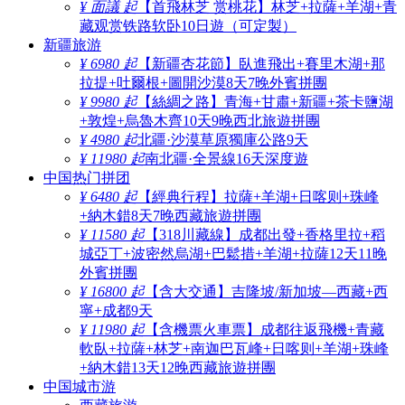
¥ 面議 起
【首飛林芝 赏桃花】林芝+拉薩+羊湖+青
藏观赏铁路软卧10日遊（可定製）
新疆旅游
¥ 6980 起
【新疆杏花節】臥進飛出+賽里木湖+那
拉提+吐爾根+圖開沙漠8天7晚外賓拼團
¥ 9980 起
【絲綢之路】青海+甘肅+新疆+茶卡鹽湖
+敦煌+烏魯木齊10天9晚西北旅遊拼團
¥ 4980 起
北疆·沙漠草原獨庫公路9天
¥ 11980 起
南北疆·全景線16天深度遊
中国热门拼团
¥ 6480 起
【經典行程】拉薩+羊湖+日喀则+珠峰
+納木錯8天7晚西藏旅遊拼團
¥ 11580 起
【318川藏線】成都出發+香格里拉+稻
城亞丁+波密然烏湖+巴鬆措+羊湖+拉薩12天11晚
外賓拼團
¥ 16800 起
【含大交通】吉隆坡/新加坡—西藏+西
寧+成都9天
¥ 11980 起
【含機票火車票】成都往返飛機+青藏
軟臥+拉薩+林芝+南迦巴瓦峰+日喀则+羊湖+珠峰
+納木錯13天12晚西藏旅遊拼團
中国城市游