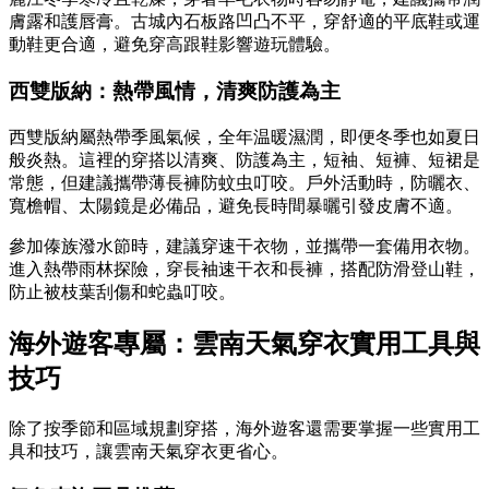
膚露和護唇膏。古城內石板路凹凸不平，穿舒適的平底鞋或運
動鞋更合適，避免穿高跟鞋影響遊玩體驗。
西雙版納：熱帶風情，清爽防護為主
西雙版納屬熱帶季風氣候，全年温暖濕潤，即便冬季也如夏日
般炎熱。這裡的穿搭以清爽、防護為主，短袖、短褲、短裙是
常態，但建議攜帶薄長褲防蚊虫叮咬。戶外活動時，防曬衣、
寬檐帽、太陽鏡是必備品，避免長時間暴曬引發皮膚不適。
參加傣族潑水節時，建議穿速干衣物，並攜帶一套備用衣物。
進入熱帶雨林探險，穿長袖速干衣和長褲，搭配防滑登山鞋，
防止被枝葉刮傷和蛇蟲叮咬。
海外遊客專屬：雲南天氣穿衣實用工具與
技巧
除了按季節和區域規劃穿搭，海外遊客還需要掌握一些實用工
具和技巧，讓雲南天氣穿衣更省心。