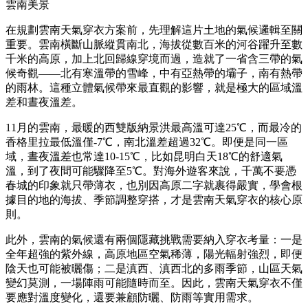
雲南美景
在規劃雲南天氣穿衣方案前，先理解這片土地的氣候邏輯至關
重要。雲南橫斷山脈縱貫南北，海拔從數百米的河谷躍升至數
千米的高原，加上北回歸線穿境而過，造就了一省含三帶的氣
候奇觀——北有寒溫帶的雪峰，中有亞熱帶的壩子，南有熱帶
的雨林。這種立體氣候帶來最直觀的影響，就是極大的區域溫
差和晝夜溫差。
11月的雲南，最暖的西雙版納景洪最高溫可達25℃，而最冷的
香格里拉最低溫僅-7℃，南北溫差超過32℃。即便是同一區
域，晝夜溫差也常達10-15℃，比如昆明白天18℃的舒適氣
溫，到了夜間可能驟降至5℃。對海外遊客來說，千萬不要憑
春城的印象就只帶薄衣，也別因高原二字就裹得嚴實，學會根
據目的地的海拔、季節調整穿搭，才是雲南天氣穿衣的核心原
則。
此外，雲南的氣候還有兩個隱藏挑戰需要納入穿衣考量：一是
全年超強的紫外線，高原地區空氣稀薄，陽光輻射強烈，即便
陰天也可能被曬傷；二是滇西、滇西北的多雨季節，山區天氣
變幻莫測，一場陣雨可能隨時而至。因此，雲南天氣穿衣不僅
要應對溫度變化，還要兼顧防曬、防雨等實用需求。