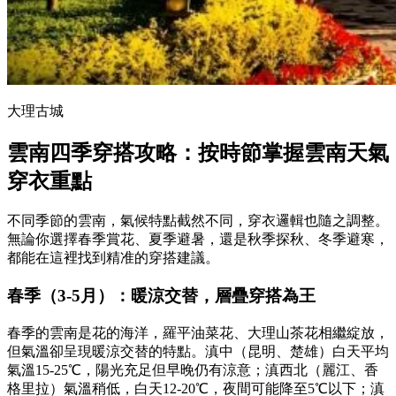
大理古城
雲南四季穿搭攻略：按時節掌握雲南天氣
穿衣重點
不同季節的雲南，氣候特點截然不同，穿衣邏輯也隨之調整。
無論你選擇春季賞花、夏季避暑，還是秋季探秋、冬季避寒，
都能在這裡找到精准的穿搭建議。
春季（3-5月）：暖涼交替，層疊穿搭為王
春季的雲南是花的海洋，羅平油菜花、大理山茶花相繼綻放，
但氣溫卻呈現暖涼交替的特點。滇中（昆明、楚雄）白天平均
氣溫15-25℃，陽光充足但早晚仍有涼意；滇西北（麗江、香
格里拉）氣溫稍低，白天12-20℃，夜間可能降至5℃以下；滇