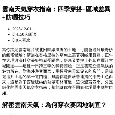
雲南天氣穿衣指南：四季穿搭+區域差異
+防曬技巧
2025-12-01

4150人阅读

0人喜欢
當你踏足雲南這片被北回歸線滋養的土地，可能會遇到最奇妙
的氣候體驗：清晨在香格里拉的草甸上裹著羽絨服賞霜，正午
在大理洱海畔穿著短袖感受陽光，傍晚又要披上外套在麗江古
城閒逛——這種一日跨三季的獨特體驗，正是雲南立體氣候的
魅力所在。對海外遊客而言，掌握雲南天氣穿衣的竅門，是暢
遊這片土地的第一道門檻。無論你是衝著普達措的湖光山色而
來，還是為了西雙版納的熱帶雨林著迷，這份涵蓋四季、分區
細化的雲南天氣穿衣指南，都能讓你在不同氣候場景中應對自
如。
解密雲南天氣：為何穿衣要因地制宜？