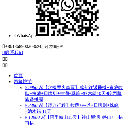

WhatsApp

+8618689002036
24小时咨询热线

联系我们




首頁
西藏旅游
¥ 9980 起
【含機票火車票】成都往返飛機+青藏軟
臥+拉薩+日喀则+羊湖+珠峰+納木錯10天9晚西藏
旅遊拼團
¥ 8380 起
【經典行程】拉萨+林芝+日喀則+珠峰
+納木錯 11天
¥ 13980 起
【阿里轉山15天】神山聖湖+轉山+一措
再措