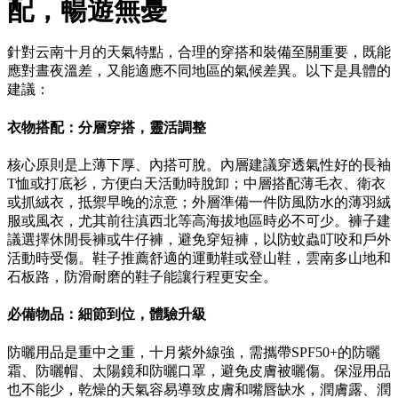
配，暢遊無憂
針對云南十月的天氣特點，合理的穿搭和裝備至關重要，既能
應對晝夜溫差，又能適應不同地區的氣候差異。以下是具體的
建議：
衣物搭配：分層穿搭，靈活調整
核心原則是上薄下厚、內搭可脫。內層建議穿透氣性好的長袖
T恤或打底衫，方便白天活動時脫卸；中層搭配薄毛衣、衛衣
或抓絨衣，抵禦早晚的涼意；外層準備一件防風防水的薄羽絨
服或風衣，尤其前往滇西北等高海拔地區時必不可少。褲子建
議選擇休閒長褲或牛仔褲，避免穿短褲，以防蚊蟲叮咬和戶外
活動時受傷。鞋子推薦舒適的運動鞋或登山鞋，雲南多山地和
石板路，防滑耐磨的鞋子能讓行程更安全。
必備物品：細節到位，體驗升級
防曬用品是重中之重，十月紫外線強，需攜帶SPF50+的防曬
霜、防曬帽、太陽鏡和防曬口罩，避免皮膚被曬傷。保湿用品
也不能少，乾燥的天氣容易導致皮膚和嘴唇缺水，潤膚露、潤