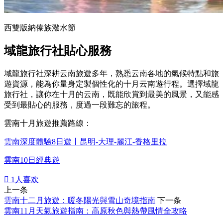
西雙版納傣族潑水節
域龍旅行社貼心服務
域龍旅行社深耕云南旅遊多年，熟悉云南各地的氣候特點和旅
遊資源，能為你量身定製個性化的十月云南遊行程。選擇域龍
旅行社，讓你在十月的云南，既能欣賞到最美的風景，又能感
受到最貼心的服務，度過一段難忘的旅程。
雲南十月旅遊推薦路線：
雲南深度體驗8日遊丨昆明-大理-麗江-香格里拉
雲南10日經典遊

1
人喜欢
上一条
雲南十二月旅遊：暖冬陽光與雪山奇境指南
下一条
雲南11月天氣旅遊指南：高原秋色與熱帶風情全攻略