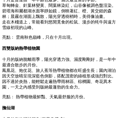
草甸轉金、針葉林變黃、闊葉林染紅，山谷像被調色盤渲染。
碧塔海和屬都湖水面寧靜如鏡，倒映著紅、橙、黃交錯的森
林；晨霧在湖面上飄散，陽光穿透樹梢時，美得像油畫。
走在木棧道上，常能看到悠閒覓食的松鼠、漫步的牦牛與遠方
雪線初現的山峰。
亮點： 雲南秋色巔峰，只在十月出現。
西雙版納熱帶植物園
十月的版納脫離雨季，陽光穿透力強、濕度剛剛好，是一年中
最適合散步的月份。
鳳凰花、炮仗花、旅人蕉等熱帶植物都在旺盛生長；園內湖泊
因天空放晴呈現深藍色倒影，搭配茂密的綠植形成強烈對比。
因不過於炎熱，能輕鬆走遍熱帶雨林區、棕櫚園、奇花異木
園，一天之內感受到版納最蓬勃的生命力。
亮點： 熱帶植物最鮮豔、天氣最舒服的月份。
撫仙湖