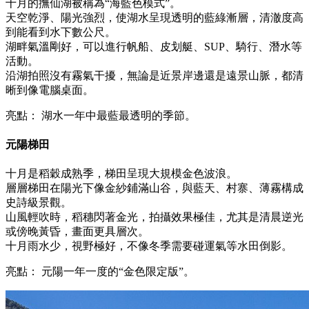
十月的撫仙湖被稱為“海藍色模式”。
天空乾淨、陽光強烈，使湖水呈現透明的藍綠漸層，清澈度高
到能看到水下數公尺。
湖畔氣溫剛好，可以進行帆船、皮划艇、SUP、騎行、潛水等
活動。
沿湖拍照沒有霧氣干擾，無論是近景岸邊還是遠景山脈，都清
晰到像電腦桌面。
亮點： 湖水一年中最藍最透明的季節。
元陽梯田
十月是稻穀成熟季，梯田呈現大規模金色波浪。
層層梯田在陽光下像金紗鋪滿山谷，與藍天、村寨、薄霧構成
史詩級景觀。
山風輕吹時，稻穗閃著金光，拍攝效果極佳，尤其是清晨逆光
或傍晚黃昏，畫面更具層次。
十月雨水少，視野極好，不像冬季需要碰運氣等水田倒影。
亮點： 元陽一年一度的“金色限定版”。