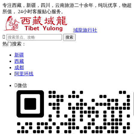
专注西藏，新疆，四川，云南旅游二十余年，纯玩优享，物超
所值， 24小时客服贴心服务。
域龍旅行社

搜索
热门搜索：
新疆
西藏
成都
阿里环线

微信