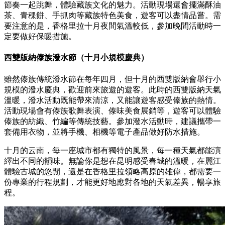
節奏一起跳舞，體驗藏族文化的魅力。活動現場還會擺滿酥油
茶、青稞餅、手抓肉等藏族特色美食，遊客可以盡情品嘗。需
要注意的是，香格里拉十月夜間氣溫較低，參加晚間活動時一
定要做好保暖措施。
西雙版納傣族潑水節（十月小規模慶典）
雖然傣族傳統潑水節在每年四月，但十月的西雙版納會舉行小
規模的潑水慶典，歡迎前來旅遊的遊客。此時的西雙版納天氣
溫暖，潑水活動既能帶來清涼，又能讓遊客感受傣族的熱情。
活動現場會有傣族歌舞表演、傣味美食展銷等，遊客可以體驗
傣族的紡織、竹編等傳統技藝。參加潑水活動時，建議攜帶一
套備用衣物，並將手機、相機等電子產品做好防水措施。
十月的云南，每一座城市都有獨特的風景，每一種天氣都能演
繹出不同的韻味。無論你是想在昆明感受春城的溫暖，在麗江
體驗古城的悠閒，還是在香格里拉領略高原的雄偉，都需要一
份專業的行程規劃，才能更好地應對各地的天氣差異，暢享旅
程。