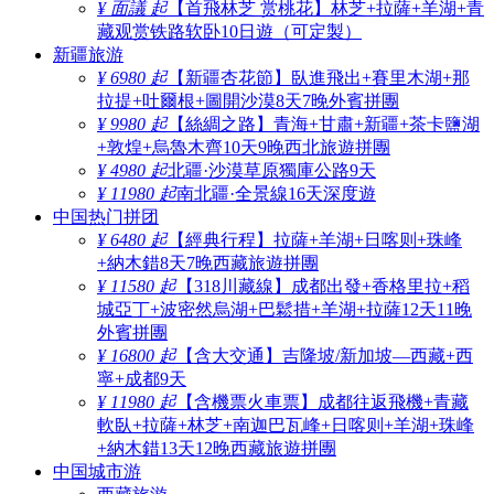
¥ 面議 起
【首飛林芝 赏桃花】林芝+拉薩+羊湖+青
藏观赏铁路软卧10日遊（可定製）
新疆旅游
¥ 6980 起
【新疆杏花節】臥進飛出+賽里木湖+那
拉提+吐爾根+圖開沙漠8天7晚外賓拼團
¥ 9980 起
【絲綢之路】青海+甘肅+新疆+茶卡鹽湖
+敦煌+烏魯木齊10天9晚西北旅遊拼團
¥ 4980 起
北疆·沙漠草原獨庫公路9天
¥ 11980 起
南北疆·全景線16天深度遊
中国热门拼团
¥ 6480 起
【經典行程】拉薩+羊湖+日喀则+珠峰
+納木錯8天7晚西藏旅遊拼團
¥ 11580 起
【318川藏線】成都出發+香格里拉+稻
城亞丁+波密然烏湖+巴鬆措+羊湖+拉薩12天11晚
外賓拼團
¥ 16800 起
【含大交通】吉隆坡/新加坡—西藏+西
寧+成都9天
¥ 11980 起
【含機票火車票】成都往返飛機+青藏
軟臥+拉薩+林芝+南迦巴瓦峰+日喀则+羊湖+珠峰
+納木錯13天12晚西藏旅遊拼團
中国城市游