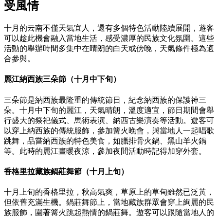
受風情
十月的云南不僅天氣宜人，還有多個特色活動陸續展開，遊客
可以趁此機會融入當地生活，感受濃厚的民族文化氛圍。這些
活動的舉辦時間多集中在晴朗的白天或傍晚，天氣條件極為適
合參與。
麗江納西族三朵節（十月中下旬）
三朵節是納西族最隆重的傳統節日，紀念納西族的保護神三
朵。十月中下旬的麗江，天氣晴朗，溫度適宜，節日期間會舉
行盛大的祭祀儀式、馬術表演、納西古樂演奏等活動。遊客可
以穿上納西族的傳統服飾，參加篝火晚會，與當地人一起唱歌
跳舞，品嘗納西族的特色美食，如臘排骨火鍋、黑山羊火鍋
等。此時的麗江晝暖夜涼，參加夜間活動時記得加穿外套。
香格里拉藏族鍋莊舞節（十月上旬）
十月上旬的香格里拉，秋高氣爽，草原上的草甸雖然已泛黃，
但依舊充滿生機。鍋莊舞節上，當地藏族群眾會穿上絢麗的民
族服飾，圍著篝火跳起熱情的鍋莊舞。遊客可以跟隨當地人的