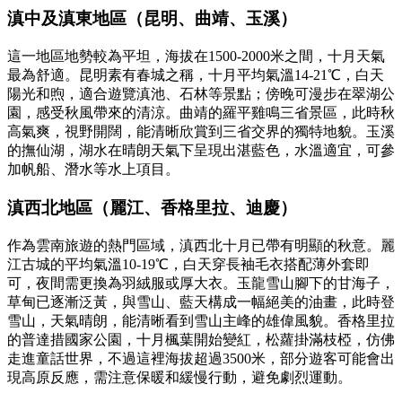
滇中及滇東地區（昆明、曲靖、玉溪）
這一地區地勢較為平坦，海拔在1500-2000米之間，十月天氣
最為舒適。昆明素有春城之稱，十月平均氣溫14-21℃，白天
陽光和煦，適合遊覽滇池、石林等景點；傍晚可漫步在翠湖公
園，感受秋風帶來的清涼。曲靖的羅平雞鳴三省景區，此時秋
高氣爽，視野開闊，能清晰欣賞到三省交界的獨特地貌。玉溪
的撫仙湖，湖水在晴朗天氣下呈現出湛藍色，水溫適宜，可參
加帆船、潛水等水上項目。
滇西北地區（麗江、香格里拉、迪慶）
作為雲南旅遊的熱門區域，滇西北十月已帶有明顯的秋意。麗
江古城的平均氣溫10-19℃，白天穿長袖毛衣搭配薄外套即
可，夜間需更換為羽絨服或厚大衣。玉龍雪山腳下的甘海子，
草甸已逐漸泛黃，與雪山、藍天構成一幅絕美的油畫，此時登
雪山，天氣晴朗，能清晰看到雪山主峰的雄偉風貌。香格里拉
的普達措國家公園，十月楓葉開始變紅，松蘿掛滿枝椏，仿佛
走進童話世界，不過這裡海拔超過3500米，部分遊客可能會出
現高原反應，需注意保暖和緩慢行動，避免劇烈運動。