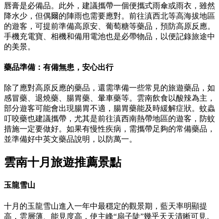
唇膏是必備品。此外，建議攜帶一個便攜式雨傘或雨衣，雖然
降水少，但偶爾的陣雨也需要應對。前往滇西北等高海拔地區
的遊客，可提前準備高原安、葡萄糖等藥品，預防高原反應。
手機充電寶、相機和備用電池也是必帶物品，以便記錄旅途中
的美景。
藥品準備：有備無患，安心出行
除了應對高原反應的藥品，還需準備一些常見的旅遊藥品，如
感冒藥、退燒藥、腸胃藥、暈車藥等。雲南飲食以酸辣為主，
部分遊客可能會出現腸胃不適，腸胃藥能及時緩解症狀。蚊蟲
叮咬藥也建議攜帶，尤其是前往滇西南熱帶地區的遊客，防蚊
措施一定要做好。如果有慢性疾病，需攜帶足夠的常備藥品，
並準備好中英文藥品說明，以防萬一。
雲南十月旅遊推薦景點
玉龍雪山
十月的玉龍雪山進入一年中最穩定的觀景期，藍天率明顯提
高，雲層薄、能見度高，使主峰“扇子陡”幾乎天天清晰可見。