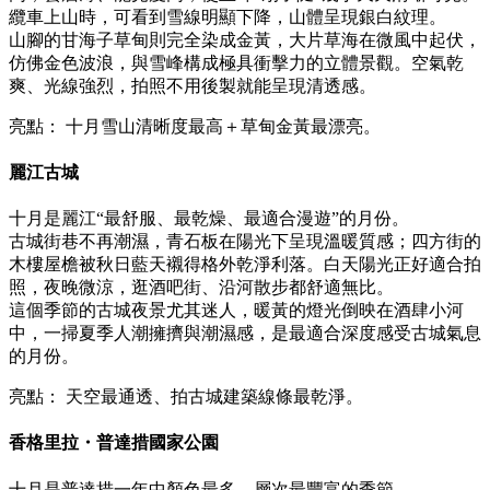
纜車上山時，可看到雪線明顯下降，山體呈現銀白紋理。
山腳的甘海子草甸則完全染成金黃，大片草海在微風中起伏，
仿佛金色波浪，與雪峰構成極具衝擊力的立體景觀。空氣乾
爽、光線強烈，拍照不用後製就能呈現清透感。
亮點： 十月雪山清晰度最高＋草甸金黃最漂亮。
麗江古城
十月是麗江“最舒服、最乾燥、最適合漫遊”的月份。
古城街巷不再潮濕，青石板在陽光下呈現溫暖質感；四方街的
木樓屋檐被秋日藍天襯得格外乾淨利落。白天陽光正好適合拍
照，夜晚微涼，逛酒吧街、沿河散步都舒適無比。
這個季節的古城夜景尤其迷人，暖黃的燈光倒映在酒肆小河
中，一掃夏季人潮擁擠與潮濕感，是最適合深度感受古城氣息
的月份。
亮點： 天空最通透、拍古城建築線條最乾淨。
香格里拉・普達措國家公園
十月是普達措一年中顏色最多、層次最豐富的季節。