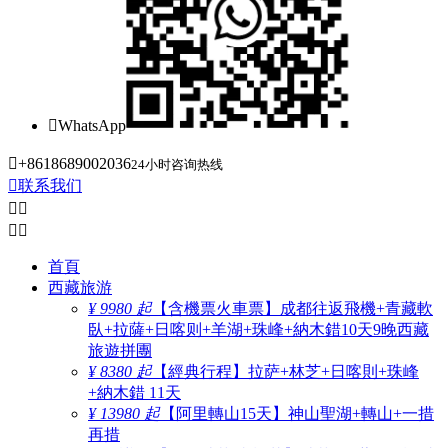

WhatsApp

+8618689002036
24小时咨询热线

联系我们




首頁
西藏旅游
¥ 9980 起
【含機票火車票】成都往返飛機+青藏軟
臥+拉薩+日喀则+羊湖+珠峰+納木錯10天9晚西藏
旅遊拼團
¥ 8380 起
【經典行程】拉萨+林芝+日喀則+珠峰
+納木錯 11天
¥ 13980 起
【阿里轉山15天】神山聖湖+轉山+一措
再措