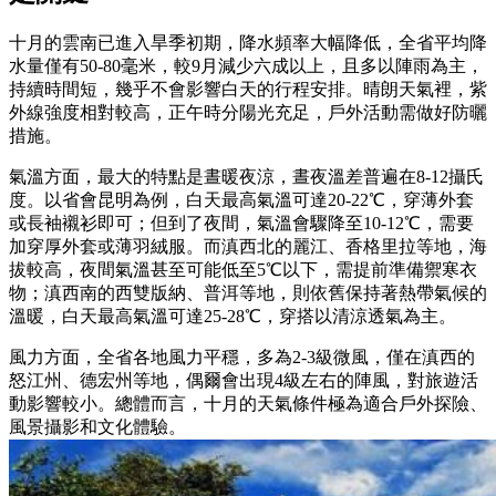
十月的雲南已進入旱季初期，降水頻率大幅降低，全省平均降
水量僅有50-80毫米，較9月減少六成以上，且多以陣雨為主，
持續時間短，幾乎不會影響白天的行程安排。晴朗天氣裡，紫
外線強度相對較高，正午時分陽光充足，戶外活動需做好防曬
措施。
氣溫方面，最大的特點是晝暖夜涼，晝夜溫差普遍在8-12攝氏
度。以省會昆明為例，白天最高氣溫可達20-22℃，穿薄外套
或長袖襯衫即可；但到了夜間，氣溫會驟降至10-12℃，需要
加穿厚外套或薄羽絨服。而滇西北的麗江、香格里拉等地，海
拔較高，夜間氣溫甚至可能低至5℃以下，需提前準備禦寒衣
物；滇西南的西雙版納、普洱等地，則依舊保持著熱帶氣候的
溫暖，白天最高氣溫可達25-28℃，穿搭以清涼透氣為主。
風力方面，全省各地風力平穩，多為2-3級微風，僅在滇西的
怒江州、德宏州等地，偶爾會出現4級左右的陣風，對旅遊活
動影響較小。總體而言，十月的天氣條件極為適合戶外探險、
風景攝影和文化體驗。