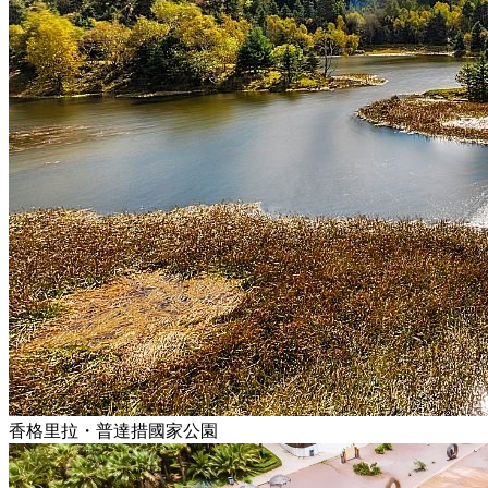
香格里拉・普達措國家公園