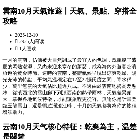
雲南10月天氣旅遊丨天氣、景點、穿搭全
攻略
2025-12-10

2925人阅读

1人喜欢
十月的雲南，仿佛被大自然調成了最宜人的色調，既擺脫了盛
夏的悶熱潮濕，又尚未迎來寒冬的蕭瑟，成為海內外遊客赴滇
旅遊的黃金時節。這時的雲南，整體氣候呈現出涼爽乾燥、陽
光充沛的特點，平均氣溫穩定在12至22攝氏度之間，降水稀
少，萬里無雲的天氣佔比超過八成。不過由於雲南地勢高差懸
殊，從滇西北的雪山腳下到滇西南的熱帶雨林，天氣差異頗
大，掌握各地氣候特徵，才能讓旅程更從容。無論你是計畫登
臨玉龍雪山，還是暢遊瀾滄江畔，十月的天氣都將為你的旅程
增添助力。
云南10月天气核心特征：乾爽為主，温差
是關鍵