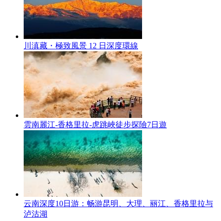
川滇藏・極致風景 12 日深度環線
雲南麗江-香格里拉-虎跳峽徒步探險7日遊
云南深度10日游：畅游昆明、大理、丽江、香格里拉与
泸沽湖