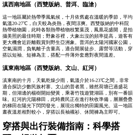
滇西南地區（西雙版納、普洱、臨滄）
這一地區屬於熱帶季風氣候，十月依舊處在溫暖的季節，平均
氣溫20-27℃，白天較為炎熱，夜間涼爽。西雙版納的中科院
熱帶植物園，此時各類熱帶植物枝繁葉茂，鳳凰花盛開，是拍
攝美照的最佳時期；野象谷裡，大象出沒的頻率提高，遊客有
更大機會近距離觀賞到野生亞洲象。普洱的太陽河國家公園，
空氣濕潤，負氧離子含量高，適合開展徒步、露營等活動，穿
搭以短袖、短褲為主，搭配一件薄外套應對夜間溫差。
滇東南地區（西雙版納、文山、紅河）
滇東南的十月，天氣乾燥少雨，氣溫介於16-23℃之間，非常
適合探訪少數民族村寨。文山的普者黑，雖然荷塘已過盛花
期，但湖邊的楊樹開始變黃，乘著竹筏遊覽湖區，別有一番韻
味。紅河的元陽梯田，此時農民正在進行秋收準備，層層疊疊
的梯田在陽光下閃閃發光，展現出獨特的田園風光。這一地區
晝夜溫差相對較小，穿搭以長袖襯衫、休閒褲為主即可。
穿搭與出行裝備指南：科學搭