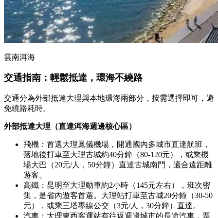
雲南洱海
交通指南：輕鬆抵達，環海不繞路
交通分為外部抵達大理與本地環海兩部分，按需選擇即可，避
免繞路耗時。
外部抵達大理（直達洱海週邊核心區）
飛機：首選大理鳳儀機場，開通國內多城市直達航班，
落地後打車至大理古城約40分鐘（80-120元），或乘機
場大巴（20元/人，50分鐘）直達古城南門，適合遠距離
遊客。
高鐵：昆明至大理動車約2小時（145元左右），班次密
集，是省內遊客首選。大理站打車至古城20分鐘（30-50
元），或乘三塔專線公交（3元/人，30分鐘）直達。
汽車：大理東西客運站有往返週邊城市的長途汽車，票