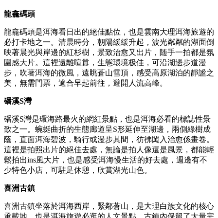
龍龕碼頭
龍龕碼頭是洱海看日出的絕佳點位，也是雲南大理洱海旅遊的
必打卡地之一。清晨時分，朝陽緩緩升起，波光粼粼的湖面倒
映著晨光與岸邊的紅杉樹，景致治愈又出片，随手一拍都是氛
圍感大片。這裡遠離喧囂，生態環境极佳，可沿湖邊步道漫
步，吹著洱海的微風，遠眺蒼山雪頂，感受高原湖泊的靜謐之
美，無需門票，適合早起前往，避開人流高峰。
磻溪S灣
磻溪S灣是環海路最火的網紅景點，也是洱海必看的標誌性景
致之一。蜿蜒曲折的生態廊道呈S形延伸至湖邊，兩側綠樹成
蔭，直面洱海碧波，騎行或漫步其間，彷彿闖入治愈係畫卷。
這裡是拍照出片的絕佳去處，無論是拍人像還是風景，都能輕
鬆拍出ins風大片，也是感受洱海慢生活的好去處，週邊有不
少特色小店，可駐足休憩，欣賞湖光山色。
喜洲古鎮
喜洲古鎮坐落於洱海西岸，緊鄰蒼山，是大理白族文化的核心
承載地，也是洱海旅遊必逛的人文景點。古鎮內保留了大量完