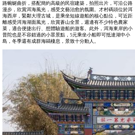
路蜿蜒曲折，搭配簡約高級的民宿建築，拍照出片，可沿公路
漫步，欣賞洱海風光，感受文藝治愈的氛圍。才村碼頭位於洱
海西岸，緊鄰大理古城，是乘坐短線遊船的核心點位，可近距
離感受洱海湖面風光，欣賞蒼山全景，週邊有不少特色農家
菜，適合便捷出行、想體驗遊船的遊客。此外，洱海東岸的小
普陀也是不容錯過的小眾景點，5元乘坐小船即可抵達湖中小
島，冬季還有成群海鷗棲息，景致十分動人。