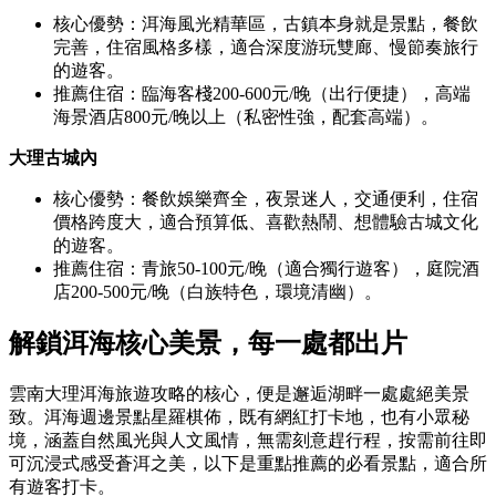
核心優勢：洱海風光精華區，古鎮本身就是景點，餐飲
完善，住宿風格多樣，適合深度游玩雙廊、慢節奏旅行
的遊客。
推薦住宿：臨海客棧200-600元/晚（出行便捷），高端
海景酒店800元/晚以上（私密性強，配套高端）。
大理古城內
核心優勢：餐飲娛樂齊全，夜景迷人，交通便利，住宿
價格跨度大，適合預算低、喜歡熱鬧、想體驗古城文化
的遊客。
推薦住宿：青旅50-100元/晚（適合獨行遊客），庭院酒
店200-500元/晚（白族特色，環境清幽）。
解鎖洱海核心美景，每一處都出片
雲南大理洱海旅遊攻略的核心，便是邂逅湖畔一處處絕美景
致。洱海週邊景點星羅棋佈，既有網紅打卡地，也有小眾秘
境，涵蓋自然風光與人文風情，無需刻意趕行程，按需前往即
可沉浸式感受蒼洱之美，以下是重點推薦的必看景點，適合所
有遊客打卡。