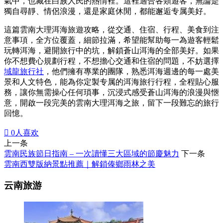
氣中，也藏在白族人民的熱情裡。這裡適合各類遊客，無論是
獨自尋靜、情侶浪漫，還是家庭休閒，都能邂逅专属美好。
這篇雲南大理洱海旅遊攻略，從交通、住宿、行程、美食到注
意事項，全方位覆蓋，細節拉滿，希望能幫助每一為遊客輕鬆
玩轉洱海，避開旅行中的坑，解鎖蒼山洱海的全部美好。如果
你不想費心規劃行程，不想擔心交通和住宿的問題，不妨選擇
域龍旅行社
，他們擁有專業的團隊，熟悉洱海週邊的每一處美
景和人文特色，能為你定製专属的洱海旅行行程，全程貼心服
務，讓你無需操心任何瑣事，沉浸式感受蒼山洱海的浪漫與愜
意，開啟一段完美的雲南大理洱海之旅，留下一段難忘的旅行
回憶。

0
人喜欢
上一条
雲南民族節日指南 – 一次讀懂三大區域的節慶魅力
下一条
雲南西雙版納景點推薦｜解鎖傣鄉雨林之美
云南旅游