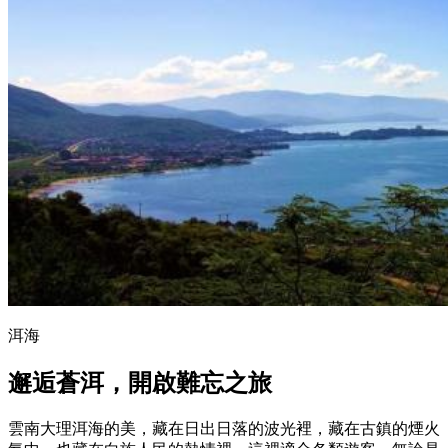
洱海
邂逅蒼洱，開啟難忘之旅
雲南大理洱海的美，藏在日出日落的波光裡，藏在古鎮的煙火