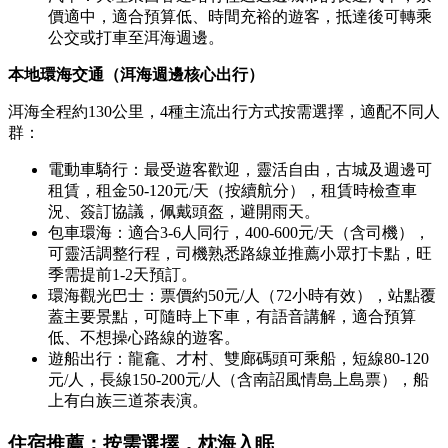
價適中，適合預算低、時間充裕的遊客，抵達後可轉乘
公交或打車至洱海週邊。
本地環海交通（洱海週邊核心出行）
洱海全程約130公里，4種主流出行方式按需選擇，適配不同人
群：
電動車騎行：最受遊客歡迎，靈活自由，古城及週邊可
租賃，租金50-120元/天（按續航分），租賃時檢查車
況、簽訂協議，佩戴頭盔，避開雨天。
包車環海：適合3-6人同行，400-600元/天（含司機），
可靈活調整行程，司機熟悉路線並推薦小眾打卡點，旺
季需提前1-2天預訂。
環海觀光巴士：票價約50元/人（72小時有效），站點覆
蓋主要景點，可隨時上下車，有語音講解，適合預算
低、不想操心路線的遊客。
遊船出行：龍龕、才村、雙廊碼頭可乘船，短線80-120
元/人，長線150-200元/人（含南詔風情島上島票），船
上有白族三道茶表演。
住宿推薦：按需選擇，枕海入眠