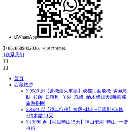

WhatsApp

+8618689002036
24小时咨询热线

联系我们




首頁
西藏旅游
¥ 9980 起
【含機票火車票】成都往返飛機+青藏軟
臥+拉薩+日喀则+羊湖+珠峰+納木錯10天9晚西藏
旅遊拼團
¥ 8380 起
【經典行程】拉萨+林芝+日喀則+珠峰
+納木錯 11天
¥ 13980 起
【阿里轉山15天】神山聖湖+轉山+一措
再措