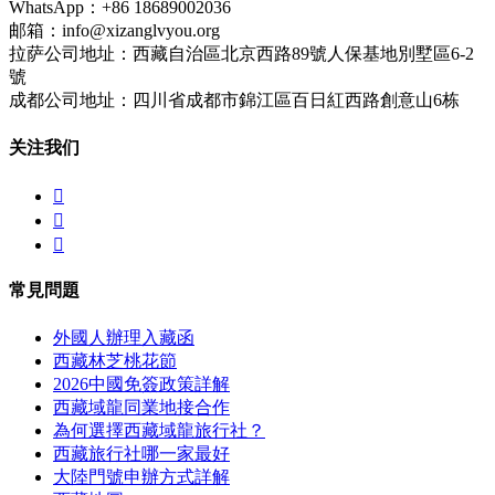
WhatsApp：+86 18689002036
邮箱：info@xizanglvyou.org
拉萨公司地址：西藏自治區北京西路89號人保基地別墅區6-2
號
成都公司地址：四川省成都市錦江區百日紅西路創意山6栋
关注我们



常見問題
外國人辦理入藏函
西藏林芝桃花節
2026中國免簽政策詳解
西藏域龍同業地接合作
為何選擇西藏域龍旅行社？
西藏旅行社哪一家最好
大陸門號申辦方式詳解