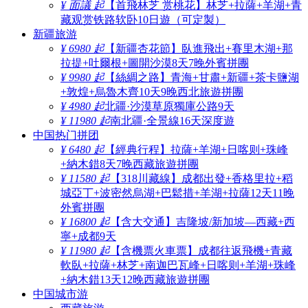
¥ 面議 起
【首飛林芝 赏桃花】林芝+拉薩+羊湖+青
藏观赏铁路软卧10日遊（可定製）
新疆旅游
¥ 6980 起
【新疆杏花節】臥進飛出+賽里木湖+那
拉提+吐爾根+圖開沙漠8天7晚外賓拼團
¥ 9980 起
【絲綢之路】青海+甘肅+新疆+茶卡鹽湖
+敦煌+烏魯木齊10天9晚西北旅遊拼團
¥ 4980 起
北疆·沙漠草原獨庫公路9天
¥ 11980 起
南北疆·全景線16天深度遊
中国热门拼团
¥ 6480 起
【經典行程】拉薩+羊湖+日喀则+珠峰
+納木錯8天7晚西藏旅遊拼團
¥ 11580 起
【318川藏線】成都出發+香格里拉+稻
城亞丁+波密然烏湖+巴鬆措+羊湖+拉薩12天11晚
外賓拼團
¥ 16800 起
【含大交通】吉隆坡/新加坡—西藏+西
寧+成都9天
¥ 11980 起
【含機票火車票】成都往返飛機+青藏
軟臥+拉薩+林芝+南迦巴瓦峰+日喀则+羊湖+珠峰
+納木錯13天12晚西藏旅遊拼團
中国城市游