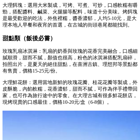
大理餌塊：選用大米製成，可烤、可煮、可炒，口感軟糯有嚼
勁，搭配醬料、鹹菜、火腿腸等配料，味道十分美味。烤餌塊
是最受歡迎的吃法，外焦裡糯，醬香濃郁，人均5-10元，是大
理本地人早餐和夜宵的首選，在古城的街頭巷尾都能找到。
甜點類（飯後必嘗）
玫瑰乳扇冰淇淋：乳扇的奶香與玫瑰的花香完美融合，口感細
膩順滑，甜而不膩，顏值也很高，粉色的冰淇淋搭配乳扇碎，
拍照出片，是夏天的絕佳甜點，在喜洲古鎮、理想邦等景點都
有售賣，價格15-25元/份。
大理鮮花餅：選用當地新鮮的玫瑰花瓣、桂花花瓣等製成，外
皮酥脆，內餡軟糯，花香濃郁，甜而不膩，可作為伴手禮帶回
家，也可作為旅行途中的零食。在大理古城有很多鮮花餅店，
現烤現賣的口感最佳，價格10-20元/盒（6-8個）。