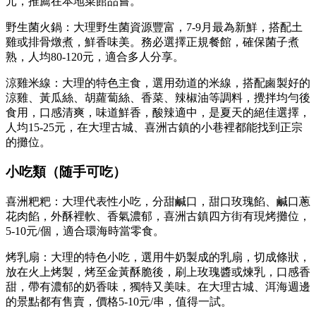
元，推薦在本地菜館品嘗。
野生菌火鍋：大理野生菌資源豐富，7-9月最為新鮮，搭配土
雞或排骨燉煮，鮮香味美。務必選擇正規餐館，確保菌子煮
熟，人均80-120元，適合多人分享。
涼雞米線：大理的特色主食，選用劲道的米線，搭配鹵製好的
涼雞、黃瓜絲、胡蘿蔔絲、香菜、辣椒油等調料，攪拌均勻後
食用，口感清爽，味道鮮香，酸辣適中，是夏天的絕佳選擇，
人均15-25元，在大理古城、喜洲古鎮的小巷裡都能找到正宗
的攤位。
小吃類（随手可吃）
喜洲粑粑：大理代表性小吃，分甜鹹口，甜口玫瑰餡、鹹口蔥
花肉餡，外酥裡軟、香氣濃郁，喜洲古鎮四方街有現烤攤位，
5-10元/個，適合環海時當零食。
烤乳扇：大理的特色小吃，選用牛奶製成的乳扇，切成條狀，
放在火上烤製，烤至金黃酥脆後，刷上玫瑰醬或煉乳，口感香
甜，帶有濃郁的奶香味，獨特又美味。在大理古城、洱海週邊
的景點都有售賣，價格5-10元/串，值得一試。