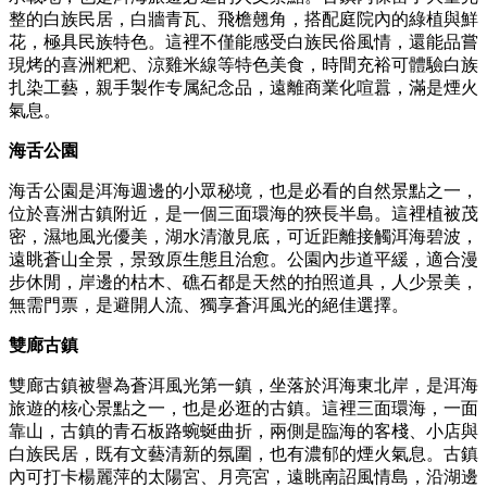
整的白族民居，白牆青瓦、飛檐翹角，搭配庭院內的綠植與鮮
花，極具民族特色。這裡不僅能感受白族民俗風情，還能品嘗
現烤的喜洲粑粑、涼雞米線等特色美食，時間充裕可體驗白族
扎染工藝，親手製作专属紀念品，遠離商業化喧囂，滿是煙火
氣息。
海舌公園
海舌公園是洱海週邊的小眾秘境，也是必看的自然景點之一，
位於喜洲古鎮附近，是一個三面環海的狹長半島。這裡植被茂
密，濕地風光優美，湖水清澈見底，可近距離接觸洱海碧波，
遠眺蒼山全景，景致原生態且治愈。公園內步道平緩，適合漫
步休閒，岸邊的枯木、礁石都是天然的拍照道具，人少景美，
無需門票，是避開人流、獨享蒼洱風光的絕佳選擇。
雙廊古鎮
雙廊古鎮被譽為蒼洱風光第一鎮，坐落於洱海東北岸，是洱海
旅遊的核心景點之一，也是必逛的古鎮。這裡三面環海，一面
靠山，古鎮的青石板路蜿蜒曲折，兩側是臨海的客棧、小店與
白族民居，既有文藝清新的氛圍，也有濃郁的煙火氣息。古鎮
內可打卡楊麗萍的太陽宮、月亮宮，遠眺南詔風情島，沿湖邊