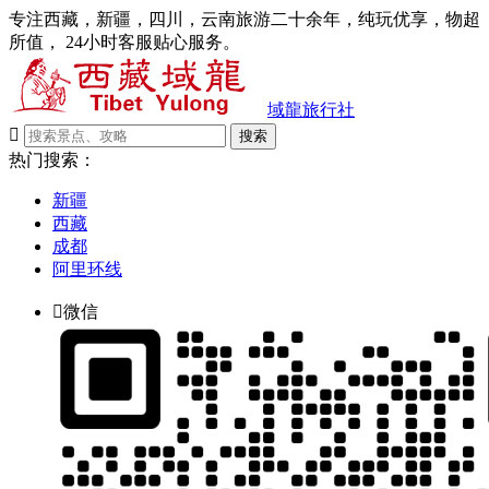
专注西藏，新疆，四川，云南旅游二十余年，纯玩优享，物超
所值， 24小时客服贴心服务。
域龍旅行社

搜索
热门搜索：
新疆
西藏
成都
阿里环线

微信