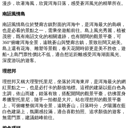
漫步，吹著海風，欣賞洱海日落，感受蒼洱風光的精華所在。
南詔風情島
南詔風情島位於雙廊古鎮對面的洱海中，是洱海最大的島嶼，
也是必看的景點之一，需乘坐遊船前往。島上風光秀麗，植被
茂密，既有南詔文化的相關遺跡，也有開闊的觀景平臺，可
360°俯瞰洱海全景，遠眺蒼山與雙廊古鎮，景致壯闊又絕美。
島上還有花海、雕塑等景觀，春天花開時節更是美不胜收，遊
船+上島門票性價比不低，適合想近距離感受洱海湖面風光、
深度游玩的遊客。
理想邦
理想邦又稱大理聖托里尼，坐落於洱海東岸，是洱海最火的網
紅景點之一，也是必打卡的顏值地標。這裡的建築以藍白色為
主調，依山而建，錯落有致，搭配開闊的觀景平臺，彷彿置身
希臘聖托里尼，随手一拍都是大片。站在理想邦的觀景平臺
上，可俯瞰整個洱海全景，遠眺蒼山，日落時分，夕陽灑在藍
白色建築上，氛圍感拉滿，適合喜歡拍照、追求顏值的遊客，
無需門票，建議錯峰前往。