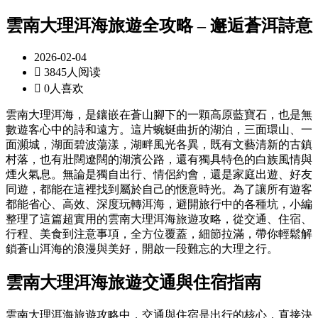
雲南大理洱海旅遊全攻略 – 邂逅蒼洱詩意
2026-02-04

3845人阅读

0人喜欢
雲南大理洱海，是鑲嵌在蒼山腳下的一顆高原藍寶石，也是無
數遊客心中的詩和遠方。這片蜿蜒曲折的湖泊，三面環山、一
面瀕城，湖面碧波蕩漾，湖畔風光各異，既有文藝清新的古鎮
村落，也有壯闊遼闊的湖濱公路，還有獨具特色的白族風情與
煙火氣息。無論是獨自出行、情侶約會，還是家庭出遊、好友
同遊，都能在這裡找到屬於自己的愜意時光。為了讓所有遊客
都能省心、高效、深度玩轉洱海，避開旅行中的各種坑，小編
整理了這篇超實用的雲南大理洱海旅遊攻略，從交通、住宿、
行程、美食到注意事項，全方位覆蓋，細節拉滿，帶你輕鬆解
鎖蒼山洱海的浪漫與美好，開啟一段難忘的大理之行。
雲南大理洱海旅遊交通與住宿指南
雲南大理洱海旅遊攻略中，交通與住宿是出行的核心，直接決