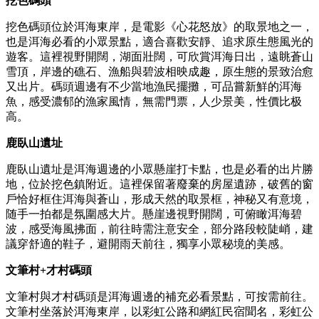
挖色碼頭
挖色碼頭位於洱海東岸，是電影《心花怒放》的取景地之一，
也是洱海必看的小眾景點，適合喜歡安靜、追求原生態風光的
遊客。這裡視野開闊，湖面壯闊，可欣賞洱海日出，遠眺蒼山
雪頂，岸邊的礁石、漁船與碧波相映成趣，原生態的景致治愈
又出片。碼頭週邊有不少當地漁民擺攤，可品嘗新鮮的洱海
魚，感受濃郁的漁家風情，無需門票，人少景美，性價比极
高。
鹿臥山遺址
鹿臥山遺址是洱海週邊的小眾懸崖打卡點，也是必看的出片勝
地，位於挖色鎮附近。這裡保留著廢棄的房屋遺跡，破舊的窗
戶恰好框住洱海與蒼山，形成天然的取景框，神秘又有意境，
随手一拍都是氛圍感大片。懸崖邊視野開闊，可俯瞰洱海碧
波，感受海風拂面，前往時需注意安全，部分路段較陡峭，建
議穿舒適的鞋子，避開雨天前往，獨享小眾秘境的美感。
文筆村+才村碼頭
文筆村與才村碼頭是洱海週邊的補充必看景點，可按需前往。
文筆村坐落於洱海東岸，以彩虹公路和網紅民宿聞名，彩虹公