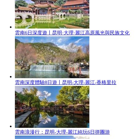
雲南6日深度遊丨昆明·大理·麗江高原風光與民族文化
雲南深度體驗8日遊丨昆明-大理-麗江-香格里拉
雲南浪漫行：昆明-大理-麗江純玩6日拼團游