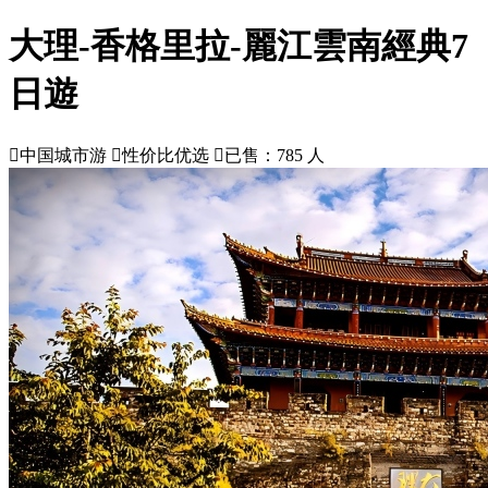
大理-香格里拉-麗江雲南經典7
日遊

中国城市游

性价比优选

已售：785 人