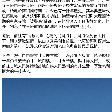
上午，您將前往參觀大理的地標性景點【崇聖寺三塔】。崇聖
寺三塔由一座大塔、兩座小塔與塔身後方宏偉的崇聖寺共同組
成，始建於南詔國時期，距今已有千餘年歷史。其為典型唐代
建築風格，兼具鎮邪與觀賞功能。崇聖寺曾為南詔與大理國時
期的皇家寺院，被譽為“佛都”，在此可深入了解佛教文化。此
外，別忘了在三塔前的倒影池留下絕美的旅行照片。
隨後，前往有“高原明珠”之稱的【洱海】。洱海位於蒼山腳
下，湖水清澈湛藍，以山水秀美聞名於世。您可沿洱海西岸生
態廊道騎行，沉浸式欣賞沿途湖光山色與白族民居風情。
下午，您可自由探索【大理古城】，漫步青石板道，感受歷經
千年仍舊繁華的【古城門樓】、【五華樓】與【洋人街】，或
前往古城人民路體驗當地白族人民熱鬧的市井生活，享受悠閒
愜意的午後時光。