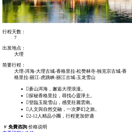
行程天数：
7
出发地点：
大理
简要行程：
大理-洱海-大理古城-香格里拉-松赞林寺-独克宗古城-香
格里拉-丽江-虎跳峡-丽江古城-玉龙雪山

蒼山洱海，邂逅大理浪漫。

探秘香格里拉，尋找心靈淨土。

登臨玉龍雪山，感受壯麗雲南。

人文與自然交融，一次夢幻之旅。

2-12人精品小團，行程更加舒適
￥
免費咨詢
价格说明