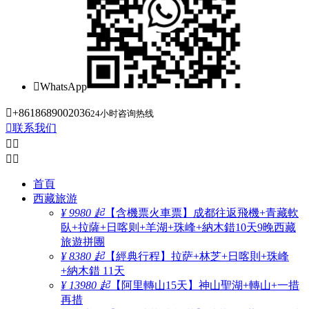

WhatsApp

+8618689002036
24小时咨询热线

联系我们




首頁
西藏旅游
¥ 9980 起
【含機票火車票】成都往返飛機+青藏軟
臥+拉薩+日喀则+羊湖+珠峰+納木錯10天9晚西藏
旅遊拼團
¥ 8380 起
【經典行程】拉萨+林芝+日喀則+珠峰
+納木錯 11天
¥ 13980 起
【阿里轉山15天】神山聖湖+轉山+一措
再措