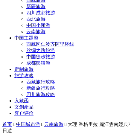
西藏旅游
新疆旅游
四川成都旅游
西北旅游
中国小团游
云南旅游
中国主题游
西藏冈仁波齐阿里环线
丝绸之路旅游
中国徒步旅游
成都熊猫游
定制旅游
旅游攻略
西藏旅行攻略
新疆旅行攻略
四川旅游攻略
入藏函
文創產品
客户评价
首页
中国城市游
云南旅游
大理-香格里拉-麗江雲南經典7



日遊