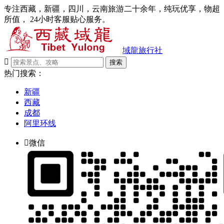
专注西藏，新疆，四川，云南旅游二十余年，纯玩优享，物超
所值， 24小时客服贴心服务。
域龍旅行社

搜索
热门搜索：
新疆
西藏
成都
阿里环线

微信