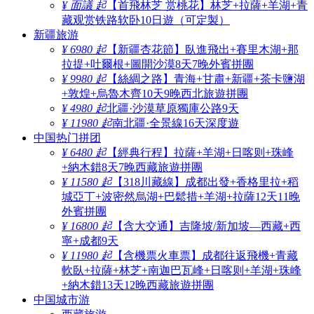
¥ 面議 起
【首飛林芝 赏桃花】林芝+拉薩+羊湖+青
藏观赏铁路软卧10日遊（可定製）
新疆旅游
¥ 6980 起
【新疆杏花節】臥進飛出+賽里木湖+那
拉提+吐爾根+圖開沙漠8天7晚外賓拼團
¥ 9980 起
【絲綢之路】青海+甘肅+新疆+茶卡鹽湖
+敦煌+烏魯木齊10天9晚西北旅遊拼團
¥ 4980 起
北疆·沙漠草原獨庫公路9天
¥ 11980 起
南北疆·全景線16天深度遊
中国热门拼团
¥ 6480 起
【經典行程】拉薩+羊湖+日喀则+珠峰
+納木錯8天7晚西藏旅遊拼團
¥ 11580 起
【318川藏線】成都出發+香格里拉+稻
城亞丁+波密然烏湖+巴鬆措+羊湖+拉薩12天11晚
外賓拼團
¥ 16800 起
【含大交通】吉隆坡/新加坡—西藏+西
寧+成都9天
¥ 11980 起
【含機票火車票】成都往返飛機+青藏
軟臥+拉薩+林芝+南迦巴瓦峰+日喀则+羊湖+珠峰
+納木錯13天12晚西藏旅遊拼團
中国城市游