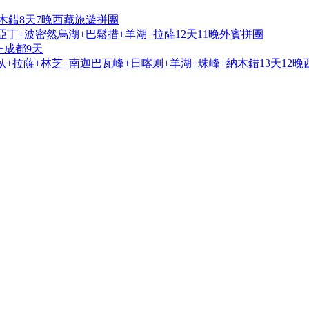
木錯8天7晚西藏旅遊拼團
亞丁+波密然烏湖+巴鬆措+羊湖+拉薩12天11晚外賓拼團
+成都9天
+拉薩+林芝+南迦巴瓦峰+日喀则+羊湖+珠峰+納木錯13天12