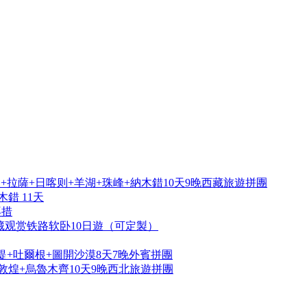
拉薩+日喀则+羊湖+珠峰+納木錯10天9晚西藏旅遊拼團
錯 11天
再措
藏观赏铁路软卧10日遊（可定製）
提+吐爾根+圖開沙漠8天7晚外賓拼團
敦煌+烏魯木齊10天9晚西北旅遊拼團