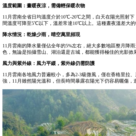
溫度範圍：晝暖夜涼，需備輕保暖衣物
11月雲南全省日均溫度介於10℃-20℃之間，白天在陽光照
間溫度可降至5℃以下，溫差常達10℃以上。這種晝夜溫差大
降水情況：乾燥少雨，晴空萬里頻現
11月雲南的降水量僅佔全年的5%左右，絕大多數地區整月降
色，無論是拍攝雪山、湖泊還是古城，都能獲得極佳的光影效
風力與紫外線：風力平緩，紫外線仍需防護
11月雲南各地風力普遍較小，多為2-3級微風，僅在香格里
強，11月雖然陽光溫和，但長時間暴露在陽光下仍容易曬傷，