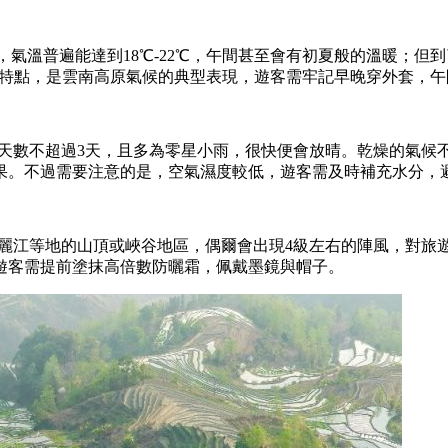
射下，氣溫普遍能達到18℃-22℃，午間甚至會有初夏般的溫暖
的特點，是雲南高原氣候的典型表現，遊客需牢記早晚穿外套，
雨天數不超過3天，且多為零星小雨，很快便會放晴。乾燥的氣
果。不過需要注意的是，空氣濕度較低，遊客需及時補充水分，
拉、麗江等地的山頂或峽谷地區，偶爾會出現4級左右的陣風，對
遊客需提前塗抹高倍數防曬霜，佩戴墨鏡與帽子。