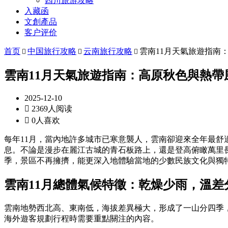
四川旅游攻略
入藏函
文創產品
客户评价
首页
中国旅行攻略
云南旅行攻略
雲南11月天氣旅遊指南



雲南11月天氣旅遊指南：高原秋色與熱帶
2025-12-10

2369人阅读

0人喜欢
每年11月，當內地許多城市已寒意襲人，雲南卻迎來全年最
息。不論是漫步在麗江古城的青石板路上，還是登高俯瞰萬里
季，景區不再擁擠，能更深入地體驗當地的少數民族文化與獨
雲南11月總體氣候特徵：乾燥少雨，溫差
雲南地勢西北高、東南低，海拔差異極大，形成了一山分四季
海外遊客規劃行程時需要重點關注的內容。