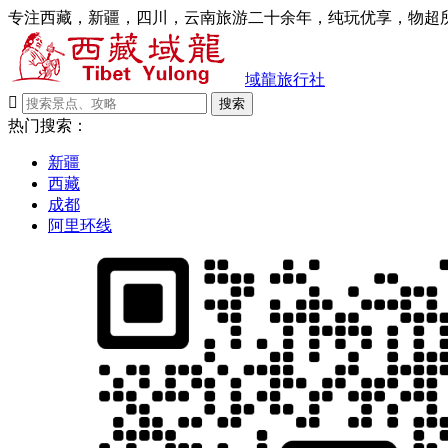
专注西藏，新疆，四川，云南旅游二十余年，纯玩优享，物超所
域龍旅行社

搜索
热门搜索：
新疆
西藏
成都
阿里环线