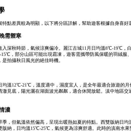
學
氣候特點差異較為明顯，以下將分區詳解，幫助遊客根據自身喜好
晚需禦寒
已進入深秋時節，氣候涼爽偏冷。麗江古城11月日均溫8℃-19
3℃-15℃，部分山區可能出現霜凍，遊客需攜帶防風保暖的羽絨
，是拍攝秋日風光的絕佳時機。
日均溫12℃-21℃，溫度適中，濕度宜人，是全年最適合旅遊的
水清澈見底，陽光灑在湖面波光粼粼，適合休閒放鬆。滇中地區交
情濃
旱季，但氣溫依然偏高，呈現出暖熱如夏的特點。西雙版納日均溫1
版納，日均溫15℃-25℃，氣候更為涼爽舒適。此時的滇南水