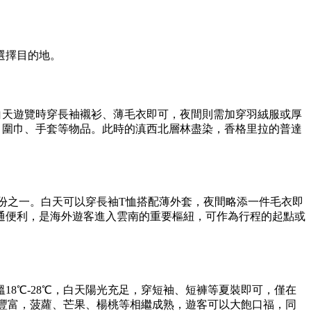
選擇目的地。
℃，白天遊覽時穿長袖襯衫、薄毛衣即可，夜間則需加穿羽絨服或厚
服、圍巾、手套等物品。此時的滇西北層林盡染，香格里拉的普達
月份之一。白天可以穿長袖T恤搭配薄外套，夜間略添一件毛衣即
通便利，是海外遊客進入雲南的重要樞紐，可作為行程的起點或
8℃-28℃，白天陽光充足，穿短袖、短褲等夏裝即可，僅在
果豐富，菠蘿、芒果、楊桃等相繼成熟，遊客可以大飽口福，同