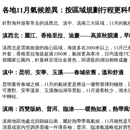
各地11月氣候差異：按區域規劃行程更科
針對海外遊客常去的滇西北、滇中、滇南三大區域，11月的
滇西北：麗江、香格里拉、迪慶——高原秋韻濃，早
滇西北是雲南旅遊的核心區域，海拔多在2000米以上，11月
外套；香格里拉海拔超過3300米，氣候更為寒冷，日均溫僅
措國家公園內，針葉林呈現出金黃色，與湛藍的湖泊相映成趣
滇中：昆明、安寧、玉溪——春城依舊，溫和舒適
昆明素有春城之稱，11月的氣候更是將這一優勢發揮到極致，
可應對。安寧溫泉、玉溪撫仙湖等景點，11月遊客較少，湖
中轉站。
滇南：西雙版納、普洱、臨滄——暖熱如夏，熱帶風
滇南地區地處北回歸線以南，屬於熱帶季風氣候，11月雖然是
清晨或室內空調房需備一件薄長袖；普洱、臨滄氣溫略低於西雙