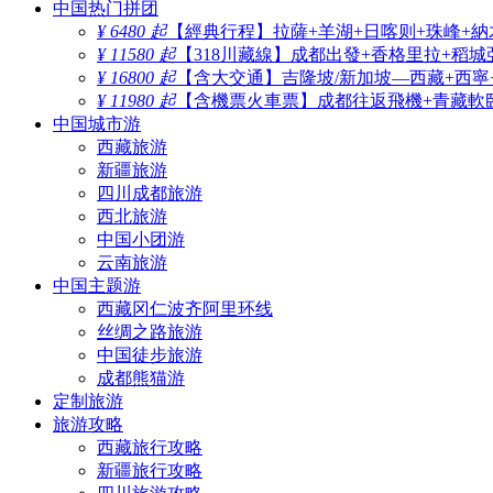
中国热门拼团
¥ 6480 起
【經典行程】拉薩+羊湖+日喀则+珠峰+納
¥ 11580 起
【318川藏線】成都出發+香格里拉+稻城
¥ 16800 起
【含大交通】吉隆坡/新加坡—西藏+西寧
¥ 11980 起
【含機票火車票】成都往返飛機+青藏軟臥
中国城市游
西藏旅游
新疆旅游
四川成都旅游
西北旅游
中国小团游
云南旅游
中国主题游
西藏冈仁波齐阿里环线
丝绸之路旅游
中国徒步旅游
成都熊猫游
定制旅游
旅游攻略
西藏旅行攻略
新疆旅行攻略