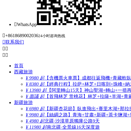

WhatsApp

+8618689002036
24小时咨询热线

联系我们




首頁
西藏旅游
¥ 9980 起
【含機票火車票】成都往返飛機+青藏軟臥+
¥ 8380 起
【經典行程】拉萨+林芝+日喀則+珠峰+納木
¥ 13980 起
【阿里轉山15天】神山聖湖+轉山+一措
¥ 面議 起
【首飛林芝 赏桃花】林芝+拉薩+羊湖+青
新疆旅游
¥ 6980 起
【新疆杏花節】臥進飛出+賽里木湖+那拉
¥ 9980 起
【絲綢之路】青海+甘肅+新疆+茶卡鹽湖+
¥ 4980 起
北疆·沙漠草原獨庫公路9天
¥ 11980 起
南北疆·全景線16天深度遊