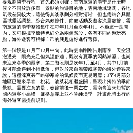
要規劃淡季行程，首先必須明確：雲南旅遊的淡季是什麼時
候？不同於許多單一景點的旅遊目的地，雲南地域遼闊，各地
氣候差異較大，這使得其淡季劃分相對清晰，但也需結合具體
區域靈活調整。綜合氣候條件、節慶活動及遊客流量數據，雲
南旅遊的淡季整體集中在每年11月至次年4月。不過這一區間
內，又可根據季節特色細分為兩個階段，各有不同的遊玩亮
點，海外遊客可根據自己的興趣偏好進行選擇。
第一階段是11月至12月中旬，此時雲南剛剛告別雨季，天空澄
澈透亮，陽光充足但氣溫舒適，既沒有夏季的悶熱潮濕，也尚
未迎來冬季的嚴寒。第二階段則是次年1月至4月，其中1月前
後可能會遇到小幅低溫，但對於來自溫帶或寒帶的海外遊客來
說，這種涼爽甚至略帶寒冷的氣候反而更易適應；3至4月部分
地區已迎來早春，桃花、油菜花相繼盛開，呈現出獨特的季節
景觀。需要注意的是，春節前後一周左右，雲南會迎來短暫的
國內遊客小高峰，嚴格意義上並不算純淡季，計畫此時出行的
海外遊客需提前規劃。