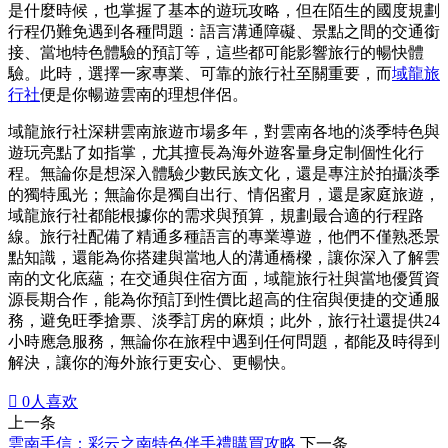
是什麼時候，也掌握了基本的遊玩攻略，但在陌生的國度規劃
行程仍難免遇到各種問題：語言溝通障礙、景點之間的交通銜
接、當地特色體驗的預訂等，這些都可能影響旅行的暢快體
驗。此時，選擇一家專業、可靠的旅行社至關重要，而
域龍旅
行社
便是你暢遊雲南的理想伴侶。
域龍旅行社深耕雲南旅遊市場多年，對雲南各地的淡季特色與
遊玩亮點了如指掌，尤其擅長為海外遊客量身定制個性化行
程。無論你是想深入體驗少數民族文化，還是專注於拍攝淡季
的獨特風光；無論你是獨自出行、情侶蜜月，還是家庭旅遊，
域龍旅行社都能根據你的需求與預算，規劃最合適的行程路
線。旅行社配備了精通多種語言的專業導遊，他們不僅熟悉景
點知識，還能為你搭建與當地人的溝通橋樑，讓你深入了解雲
南的文化底蘊；在交通與住宿方面，域龍旅行社與當地優質資
源長期合作，能為你預訂到性價比超高的住宿與便捷的交通服
務，避免旺季搶票、淡季訂房的麻煩；此外，旅行社還提供24
小時應急服務，無論你在旅程中遇到任何問題，都能及時得到
解決，讓你的海外旅行更安心、更暢快。

0
人喜欢
上一条
雲南手信：彩云之南特色伴手禮購買攻略
下一条