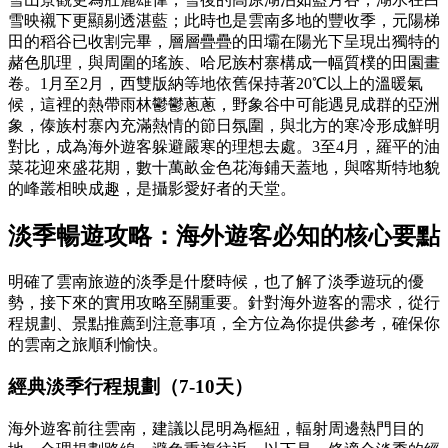
雪映襯下更顯剔透湛藍；此時也是雲南多地的豐收季，元陽梯
田的稻谷已收割完畢，層層疊疊的田壩在陽光下呈現出獨特的
赭色肌理，與周圍的瑤族、哈尼族村寨構成一幅質樸的田園畫
卷。1月至2月，西雙版納等地依舊保持著20℃以上的溫暖氣
候，這裡的熱帶雨林鬱鬱蔥蔥，野象谷中可能遇見成群的亞洲
象，傣族村寨內充滿熱情的節日氛圍，與北方的寒冷形成鮮明
對比，成為海外遊客躲避嚴寒的理想去處。3至4月，羅平的油
菜花迎來盛花期，數十萬畝金色花海鋪天蓋地，與喀斯特地貌
的峰叢相映成趣，是攝影愛好者的天堂。
淡季暢遊攻略：海外遊客必知的核心要點
明確了雲南旅遊的淡季是什麼時候，也了解了淡季遊玩的優
勢，接下來的實用攻略至關重要。針對海外遊客的需求，從行
程規劃、景點推薦到注意事項，全方位為你提供參考，確保你
的雲南之旅順利愉快。
經典淡季行程規劃（7-10天）
海外遊客前往雲南，建議以昆明為樞紐，輻射周邊熱門目的