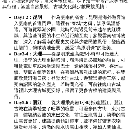
地，合理規劃路線，避免重複往返。以下是一條適合淡季的經
典行程，涵蓋自然景觀、古城文化與少數民族風情：
Day1-2：昆明
——作為雲南的省會，昆明是海外遊客進
入雲南的首選門戶。這裡有“春城”之稱，淡季氣溫舒
適。可遊覽翠湖公園，此時可能遇見前來越冬的紅嘴
鷗，與這些可愛的小生命近距離互動；參觀雲南省博物
館，深入了解雲南的歷史文化與少數民族風俗；登臨西
山龍門，俯瞰滇池全景，感受“高原明珠”的壯美。
Day3-4：大理
——從昆明乘坐高鐵5小時即可抵達大
理。淡季的大理更顯悠閒，環洱海是必體驗的項目，可
租賃電動車或乘坐環湖巴士，途經磻溪村S彎、喜洲古
鎮、雙廊古鎮等景點，在喜洲品嘗剛出爐的粑粑，在雙
廊欣賞洱海日落；登臨大理古城，遊覽崇聖寺三塔，感
受南詔國的悠久歷史；若時間充裕，可前往巍山古城，
這裡比大理古城更安靜，保留了更多古樸的建築與風
俗。
Day5-6：麗江
——從大理乘高鐵1小時抵達麗江。麗江
古城在淡季褪去了旺季的喧囂，可漫步四方街、束河古
鎮，體驗納西族的東巴文化；前往玉龍雪山，淡季的雪
山雪質更好，建議提前預訂纜車，並準備好禦寒衣物；
遊覽藍月谷，清澈的湖水與雪山相映，宛如人間仙境。