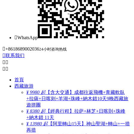

WhatsApp

+8618689002036
24小时咨询热线

联系我们




首頁
西藏旅游
¥ 9980 起
【含大交通】成都往返飛機+青藏軟臥
+拉薩+日喀则+羊湖+珠峰+納木錯10天9晚西藏旅
遊拼團
¥ 8380 起
【經典行程】拉萨+林芝+日喀則+珠峰
+納木錯 11天
¥ 13980 起
【阿里轉山15天】神山聖湖+轉山+一措
再措