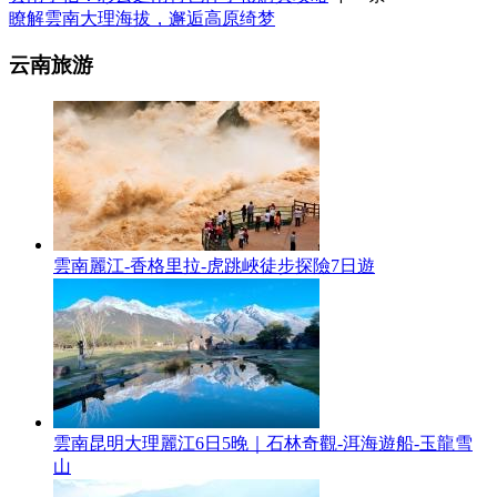
瞭解雲南大理海拔，邂逅高原绮梦
云南旅游
雲南麗江-香格里拉-虎跳峽徒步探險7日遊
雲南昆明大理麗江6日5晚｜石林奇觀-洱海遊船-玉龍雪
山