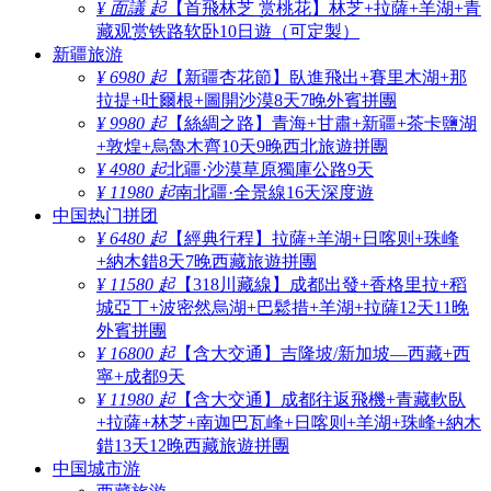
¥ 面議 起
【首飛林芝 赏桃花】林芝+拉薩+羊湖+青
藏观赏铁路软卧10日遊（可定製）
新疆旅游
¥ 6980 起
【新疆杏花節】臥進飛出+賽里木湖+那
拉提+吐爾根+圖開沙漠8天7晚外賓拼團
¥ 9980 起
【絲綢之路】青海+甘肅+新疆+茶卡鹽湖
+敦煌+烏魯木齊10天9晚西北旅遊拼團
¥ 4980 起
北疆·沙漠草原獨庫公路9天
¥ 11980 起
南北疆·全景線16天深度遊
中国热门拼团
¥ 6480 起
【經典行程】拉薩+羊湖+日喀则+珠峰
+納木錯8天7晚西藏旅遊拼團
¥ 11580 起
【318川藏線】成都出發+香格里拉+稻
城亞丁+波密然烏湖+巴鬆措+羊湖+拉薩12天11晚
外賓拼團
¥ 16800 起
【含大交通】吉隆坡/新加坡—西藏+西
寧+成都9天
¥ 11980 起
【含大交通】成都往返飛機+青藏軟臥
+拉薩+林芝+南迦巴瓦峰+日喀则+羊湖+珠峰+納木
錯13天12晚西藏旅遊拼團
中国城市游