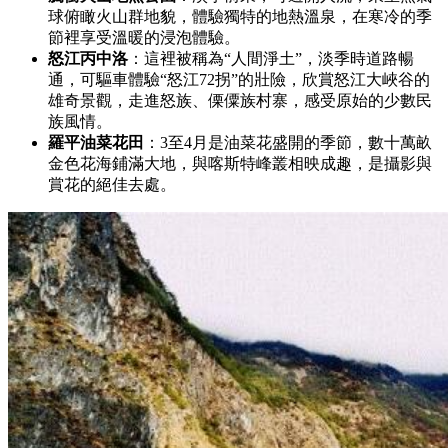
球俯瞰火山群地貌，體驗獨特的地熱溫泉，在寒冷的季
節裡享受溫暖的浸泡體驗。
怒江丙中洛
：這裡被稱為“人間淨土”，淡季時道路暢
通，可驅車體驗“怒江72拐”的壯險，欣賞怒江大峽谷的
雄奇景觀，走進怒族、傈僳族村寨，感受原始的少數民
族風情。
羅平油菜花田
：3至4月是油菜花盛開的季節，數十萬畝
金色花海鋪滿大地，與喀斯特峰叢相映成趣，是攝影與
賞花的絕佳去處。