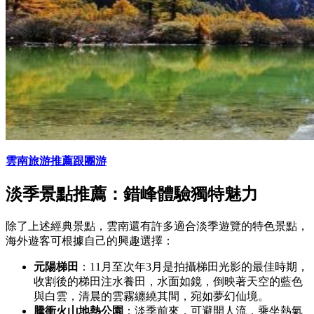
雲南旅游推薦跟團游
淡季景點推薦：錯峰體驗獨特魅力
除了上述經典景點，雲南還有許多適合淡季遊覽的特色景點，
海外遊客可根據自己的興趣選擇：
元陽梯田
：11月至次年3月是拍攝梯田光影的最佳時期，
收割後的梯田注水養田，水面如鏡，倒映著天空的藍色
與白雲，清晨的雲霧纏繞其間，宛如夢幻仙境。
騰衝火山地熱公園
：淡季前來，可避開人流，乘坐熱氣