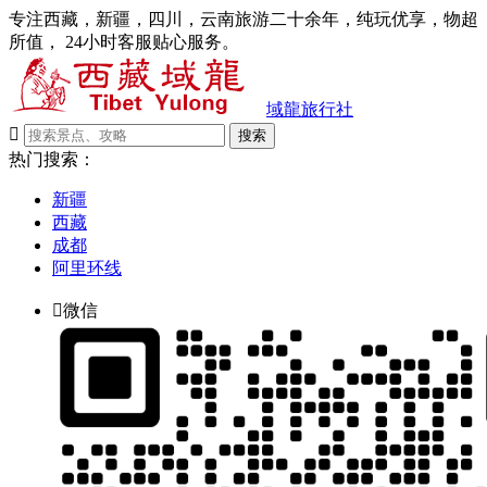
专注西藏，新疆，四川，云南旅游二十余年，纯玩优享，物超
所值， 24小时客服贴心服务。
域龍旅行社

搜索
热门搜索：
新疆
西藏
成都
阿里环线

微信