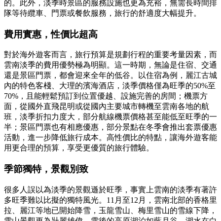
的。此外，淡季時景區的服務設施也更為充裕，無需長時間排
隊等待纜車、門票或餐飲服務，旅行的舒適度大幅提升。
費用實惠，性價比超高
對於海外遊客而言，旅行預算是規劃行程的重要考量因素，而
雲南淡季的費用優勢極為明顯。這一時期，無論是住宿、交通
還是景區門票，都會迎來全年的低谷。以住宿為例，麗江古城
內的特色客棧、大理的濱海酒店，淡季價格僅為旺季的50%至
70%，且能輕鬆預訂到位置優越、設施完善的房間；機票方
面，從國外直飛昆明或從國內主要城市轉機至雲南各地的航
班，淡季折扣力度大，部分航線機票價格甚至能低至旺季的一
半；景區門票也有相應優惠，部分景點在冬季會推出套票優惠
活動，進一步降低旅行成本。高性價比的特點，讓海外遊客能
用更合理的預算，享受更優質的旅行體驗。
季節獨特，景觀別致
很多人誤以為淡季的景觀遜於旺季，事實上雲南的淡季有著許
多旺季難以比擬的獨特風光。11月至12月，雲南北部的香格里
拉、麗江等地已開始降雪，玉龍雪山、梅里雪山的雪線下降，
雪山景觀更為壯麗雄偉，雪後的高原湖泊如藍月谷，湖水在白