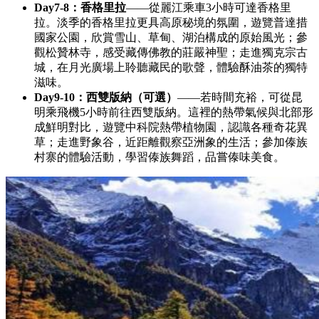
Day7-8：香格里拉
——從麗江乘車3小時可達香格里
拉。淡季的香格里拉更具高原秘境的氛圍，遊覽普達措
國家公園，欣賞雪山、草甸、湖泊構成的原始風光；參
觀松贊林寺，感受藏傳佛教的莊嚴神聖；走進獨克宗古
城，在月光廣場上聆聽藏民的歌聲，體驗酥油茶的獨特
滋味。
Day9-10：西雙版納（可選）
——若時間充裕，可從昆
明乘飛機5小時前往西雙版納。這裡的熱帶氣候與北部形
成鮮明對比，遊覽中科院熱帶植物園，認識各種奇花異
草；走進野象谷，近距離觀察亞洲象的生活；參加傣族
村寨的體驗活動，學習傣族舞蹈，品嘗傣味美食。