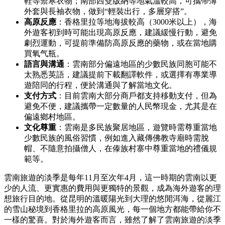
鞋等禦寒衣物；南部西雙版納等地氣溫較高，可攜帶薄
外套與長袖衣物，做到“輕裝出行，多層穿搭”。
高原反應
：香格里拉等地海拔較高（3000米以上），海
外遊客初到時可能出現高原反應，建議緩慢行動，避免
劇烈運動，可提前準備防高原反應的藥物，或在當地購
買氧气瓶。
語言與溝通
：雲南部分偏遠地區的少數民族同胞可能不
太熟悉英語，建議提前下載翻譯軟件，或選擇有專業導
遊陪同的行程，便於溝通與了解當地文化。
支付方式
：目前雲南大部分商戶都支持移動支付，但為
避免不便，建議攜帶一定數量的人民幣現金，尤其是在
偏遠鄉村地區。
文化尊重
：雲南是多民族聚居地區，遊覽時需尊重當地
少數民族的風俗習慣，例如進入藏傳佛教寺廟時需脫
帽、不隨意拍攝僧人，在傣族村寨中尊重當地的禮儀規
範等。
雲南旅遊的淡季是每年11月至次年4月，這一時期的雲南以更
少的人流、更實惠的費用與更獨特的景觀，成為海外遊客的理
想旅行目的地。從昆明的溫暖陽光到大理的悠閒洱海，從麗江
的雪山秘境到香格里拉的高原風光，每一個地方都能帶給你不
一樣的驚喜。對於海外遊客而言，雖然了解了雲南旅遊的淡季