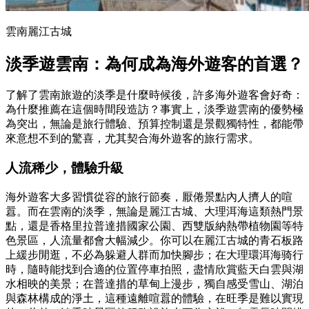
雲南麗江古城
淡季遊雲南：為何成為海外遊客的首選？
了解了雲南旅遊的淡季是什麼時候後，許多海外遊客會好奇：
為什麼推薦在這個時間段造訪？事實上，淡季遊雲南的優勢極
為突出，無論是旅行體驗、預算控制還是景觀獨特性，都能帶
來意想不到的驚喜，尤其契合海外遊客的旅行需求。
人流稀少，體驗升級
海外遊客大多習慣從容的旅行節奏，厭倦景點內人擠人的喧
囂。而在雲南的淡季，無論是麗江古城、大理洱海這類熱門景
點，還是香格里拉普達措國家公園、西雙版納熱帶植物園等特
色景區，人流量都會大幅減少。你可以在麗江古城的青石板路
上緩步閒逛，不必為躲避人群而加快腳步；在大理環洱海骑行
時，隨時能找到合適的位置停車拍照，盡情欣賞藍天白雲與湖
水相映的美景；在普達措的草甸上漫步，獨自感受雪山、湖泊
與森林構成的淨土，這種遠離喧囂的體驗，在旺季是難以實現