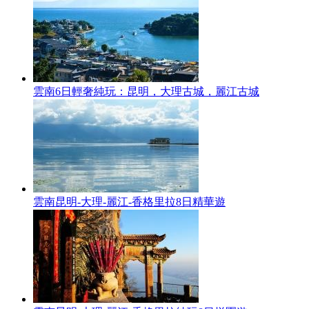
雲南6日輕奢純玩：昆明，大理古城，麗江古城
雲南昆明-大理-麗江-香格里拉8日精華遊