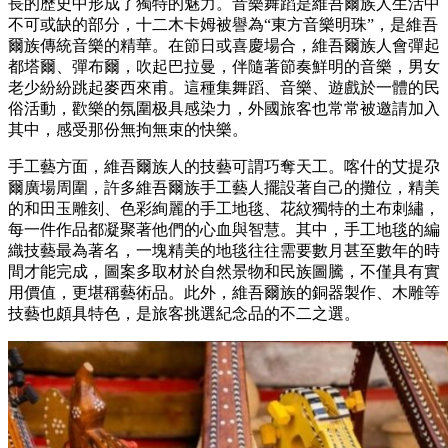
長的歷史中形成了獨特的魅力。音樂舞蹈是維吾爾族人生活中
不可或缺的部分，十二木卡姆被譽為“東方音樂明珠”，是維吾
爾族傳統音樂的精華。在節日或喜慶場合，維吾爾族人會彈起
都塔爾、彈布爾，吹起巴拉曼，伴隨著節奏鮮明的音樂，男女
老少紛紛跳起麥西來甫。這種集舞蹈、音樂、遊戲於一體的民
俗活動，歡樂的氛圍极具感染力，外國旅客也常常被邀請加入
其中，感受那份無拘無束的快樂。
手工藝方面，維吾爾族人的技藝可謂巧奪天工。喀什的艾提尕
爾廣場周圍，許多維吾爾族手工藝人擺設著自己的攤位，精美
的和田玉雕刻、色彩絢麗的手工地毯、花紋獨特的土布刺繡，
每一件作品都凝聚著他們的心血與智慧。其中，手工地毯的編
織技藝最為著名，一塊精美的地毯往往需要數月甚至數年的時
間才能完成，圖案多取材於自然景物和民族圖騰，不僅具有實
用價值，更堪稱藝術品。此外，維吾爾族的銅器製作、木雕等
技藝也頗具特色，是旅客挑選紀念品的不二之選。