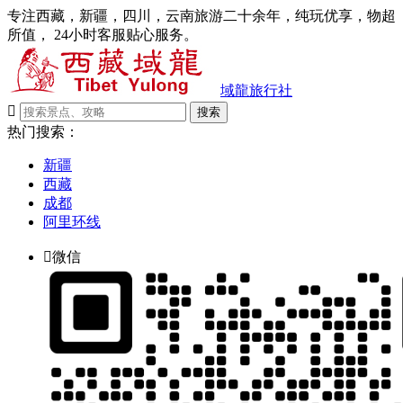
专注西藏，新疆，四川，云南旅游二十余年，纯玩优享，物超
所值， 24小时客服贴心服务。
域龍旅行社

搜索
热门搜索：
新疆
西藏
成都
阿里环线

微信