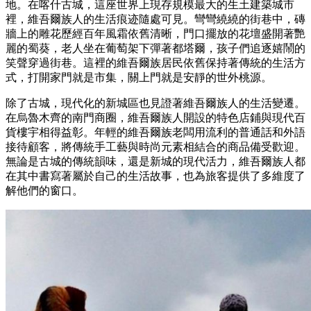
地。在喀什古城，這座世界上現存規模最大的生土建築城市
裡，維吾爾族人的生活痕迹隨處可見。彎彎繞繞的街巷中，磚
牆上的雕花歷經百年風霜依舊清晰，門口擺放的花壇盛開著艷
麗的蜀葵，老人坐在葡萄架下彈著都塔爾，孩子們追逐嬉鬧的
笑聲穿過街巷。這裡的維吾爾族居民依舊保持著傳統的生活方
式，打開家門就是市集，關上門就是安靜的世外桃源。
除了古城，現代化的新城區也見證著維吾爾族人的生活變遷。
在烏魯木齊的南門商圈，維吾爾族人開設的特色店鋪與現代百
貨樓宇相得益彰。年輕的維吾爾族老闆用流利的普通話和外語
接待顧客，將傳統手工藝與時尚元素相結合的商品備受歡迎。
無論是古城的傳統韻味，還是新城的現代活力，維吾爾族人都
在其中書寫著屬於自己的生活故事，也為旅客提供了多維度了
解他們的窗口。