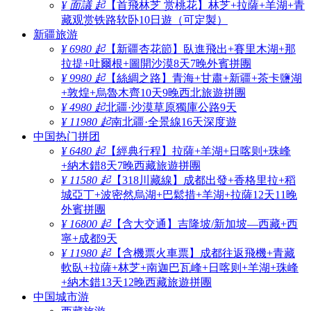
¥ 面議 起
【首飛林芝 赏桃花】林芝+拉薩+羊湖+青
藏观赏铁路软卧10日遊（可定製）
新疆旅游
¥ 6980 起
【新疆杏花節】臥進飛出+賽里木湖+那
拉提+吐爾根+圖開沙漠8天7晚外賓拼團
¥ 9980 起
【絲綢之路】青海+甘肅+新疆+茶卡鹽湖
+敦煌+烏魯木齊10天9晚西北旅遊拼團
¥ 4980 起
北疆·沙漠草原獨庫公路9天
¥ 11980 起
南北疆·全景線16天深度遊
中国热门拼团
¥ 6480 起
【經典行程】拉薩+羊湖+日喀则+珠峰
+納木錯8天7晚西藏旅遊拼團
¥ 11580 起
【318川藏線】成都出發+香格里拉+稻
城亞丁+波密然烏湖+巴鬆措+羊湖+拉薩12天11晚
外賓拼團
¥ 16800 起
【含大交通】吉隆坡/新加坡—西藏+西
寧+成都9天
¥ 11980 起
【含機票火車票】成都往返飛機+青藏
軟臥+拉薩+林芝+南迦巴瓦峰+日喀则+羊湖+珠峰
+納木錯13天12晚西藏旅遊拼團
中国城市游