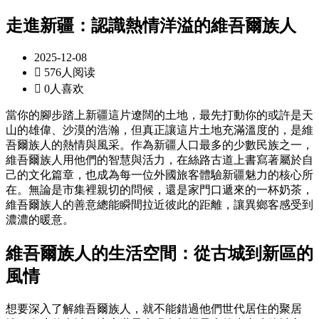
走進新疆：認識熱情洋溢的維吾爾族人
2025-12-08

576人阅读

0人喜欢
當你的腳步踏上新疆這片遼闊的土地，最先打動你的或許是天
山的雄偉、沙漠的浩瀚，但真正讓這片土地充滿溫度的，是維
吾爾族人的熱情與風采。作為新疆人口最多的少數民族之一，
維吾爾族人用他們的智慧與活力，在絲路古道上書寫著屬於自
己的文化篇章，也成為每一位外國旅客體驗新疆魅力的核心所
在。無論是市集裡親切的問候，還是家門口遞來的一杯奶茶，
維吾爾族人的善意總能瞬間拉近彼此的距離，讓異鄉客感受到
濃濃的暖意。
維吾爾族人的生活空間：從古城到新區的
風情
想要深入了解維吾爾族人，就不能錯過他們世代居住的聚居