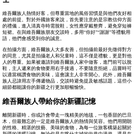
維吾爾族人熱情好客，但尊重當地的風俗習慣是與他們友好相
處的前提。對於外國旅客來說，首先要注意的是宗教信仰方面
的禮儀，進入清真寺時需脫鞋，女性應穿戴整齊，避免穿短褲
短裙。在與維吾爾族朋友交談時，多用“你好”“謝謝”等禮貌用
語，他們會感受到你的誠意。
在拍攝方面，維吾爾族人大多友善，但拍攝前最好先徵得對方
的同意，尤其是拍攝老人和兒童時，這不僅是禮貌，更是對他
人的尊重。如果被邀請到維吾爾族人家中做客，進門前可以脫
鞋，主人遞來的食物要用右手接過，不要隨意拒絕，品嘗時可
以適當稱讚食物的美味，這會讓主人非常開心。此外，維吾爾
族人忌諱用左手傳遞物品，交談時避免提及敏感話題，這些小
細節都能讓你的新疆之行更加順暢愉快。
維吾爾族人帶給你的新疆記憶
離開新疆時，你或許會帶走一塊精美的地毯，一包香甜的巴旦
木，但最難忘的一定是維吾爾族人的熱情與笑容。他們用開朗
的性格、精湛的技藝、美味的食物，為每一位旅客構築起關於
新疆的溫暖記憶。無論你是在喀什古城的街巷中漫遊，還是在