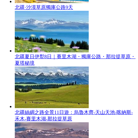
北疆·沙漠草原獨庫公路9天
北疆夏日伊犁8日｜賽里木湖・獨庫公路・那拉提草原・
夏塔秘境
北疆絲綢之路全景11日遊：烏魯木齊-天山天池-喀納斯-
禾木-賽里木湖-那拉提草原