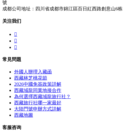
號
成都公司地址：四川省成都市錦江區百日紅西路創意山6栋
关注我们



常見問題
外國人辦理入藏函
西藏林芝桃花節
2026中國免簽政策詳解
西藏域龍同業地接合作
為何選擇西藏域龍旅行社？
西藏旅行社哪一家最好
大陸門號申辦方式詳解
西藏地圖
客服咨询