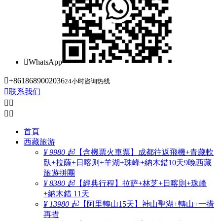

WhatsApp

+8618689002036
24小时咨询热线

联系我们




首頁
西藏旅游
¥ 9980 起
【含機票火車票】成都往返飛機+青藏軟
臥+拉薩+日喀则+羊湖+珠峰+納木錯10天9晚西藏
旅遊拼團
¥ 8380 起
【經典行程】拉萨+林芝+日喀則+珠峰
+納木錯 11天
¥ 13980 起
【阿里轉山15天】神山聖湖+轉山+一措
再措