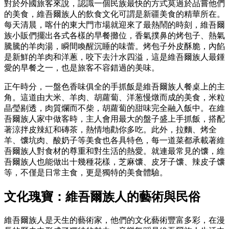
對於外國旅客來說，認識一個民族最快的方式莫過於品嘗他們
的美食，維吾爾族人的飲食文化可謂是新疆美食的精華所在。
每天清晨，喀什的東大門市場就迎來了最熱鬧的時刻，維吾爾
族小販們擺出各式各樣的早餐攤位，香氣撲鼻的烤包子、熱氣
騰騰的羊肉湯，瞬間喚醒沉睡的味蕾。烤包子外皮酥脆，內餡
是新鮮的羊肉和洋蔥，咬下去汁水四溢，這是維吾爾族人最鍾
愛的早餐之一，也是旅客不容錯過的美味。
正午時分，一盤色香味俱全的手抓飯是維吾爾族人餐桌上的主
角。這道由大米、羊肉、胡蘿蔔、洋葱慢燉而成的美食，米粒
晶瑩剔透，肉質爛而不柴，胡蘿蔔的甜味完全融入飯中。在維
吾爾族人家中做客時，主人會用最大的盤子盛上手抓飯，搭配
著涼拌皮辣紅和磚茶，熱情地勸你多吃。此外，拉麵、烤全
羊、馕坑肉、酸奶子等美食也各具特色，每一道菜都承載著維
吾爾族人對食材的尊重和對生活的熱愛。就連最常見的馕，維
吾爾族人也能做出十幾種花樣，芝麻馕、皮牙子馕、辣皮子馕
等，不僅是日常主食，更是獨特的美食體驗。
文化瑰寶：維吾爾族人的藝術與民俗
維吾爾族人是天生的藝術家，他們的文化藝術豐富多彩，在漫