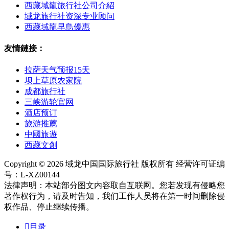
西藏域龍旅行社公司介紹
域龙旅行社资深专业顾问
西藏域龍早鳥優惠
友情鏈接：
拉萨天气预报15天
坝上草原农家院
成都旅行社
三峡游轮官网
酒店预订
旅游推薦
中國旅遊
西藏文創
Copyright © 2026 域龙中国国际旅行社 版权所有 经营许可证编
号：L-XZ00144
法律声明：本站部分图文内容取自互联网。您若发现有侵略您
著作权行为，请及时告知，我们工作人员将在第一时间删除侵
权作品、停止继续传播。

目录