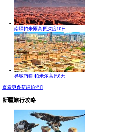
南疆帕米爾高原深度10日
异域南疆·帕米尔高原8天
查看更多新疆旅游

新疆旅行攻略