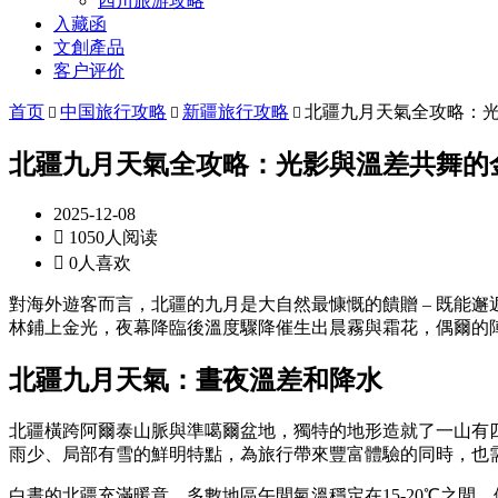
四川旅游攻略
入藏函
文創產品
客户评价
首页
中国旅行攻略
新疆旅行攻略
北疆九月天氣全攻略：



北疆九月天氣全攻略：光影與溫差共舞的
2025-12-08

1050人阅读

0人喜欢
對海外遊客而言，北疆的九月是大自然最慷慨的饋贈 – 既能
林鋪上金光，夜幕降臨後溫度驟降催生出晨霧與霜花，偶爾的
北疆九月天氣：晝夜溫差和降水
北疆橫跨阿爾泰山脈與準噶爾盆地，獨特的地形造就了一山有
雨少、局部有雪的鮮明特點，為旅行帶來豐富體驗的同時，也
白晝的北疆充滿暖意，多數地區午間氣溫穩定在15-20℃之