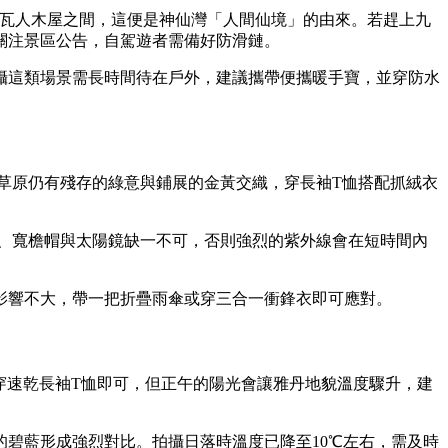
圖瓦人木屋之間，這便是神仙灣「人間仙境」的由來。若趕上九
關注景區公告，自駕遊者需備好防滑鏈。
攝這類場景需長時間待在戶外，建議攜帶便攜暖手寶，並穿防水
的草原仍有殘存的綠意與鋪展的金黃交織，穿長袖T恤搭配抓絨衣
霜、寬檐帽與太陽鏡缺一不可，否則強烈的紫外線會在短時間內
影響不大，帶一把折疊雨傘或穿三合一衝鋒衣即可應對。
穿速乾長袖T恤即可，但正午的陽光會讓雅丹地貌溫度驟升，建
碧藍形成強烈對比。拍攝日落時溫度已降至10℃左右，需及時