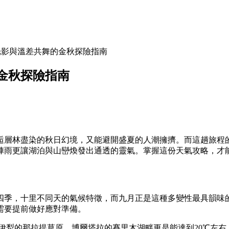
光影與溫差共舞的金秋探險指南
金秋探險指南
邂逅層林盡染的秋日幻境，又能避開盛夏的人潮擁擠。而這趟旅
陣雨更讓湖泊與山巒煥發出通透的靈氣。掌握這份天氣攻略，才
四季，十里不同天的氣候特徵，而九月正是這種多變性最具韻味
需要提前做好應對準備。
間，伊犁的那拉提草原、博爾塔拉的賽里木湖畔更是能達到20℃左