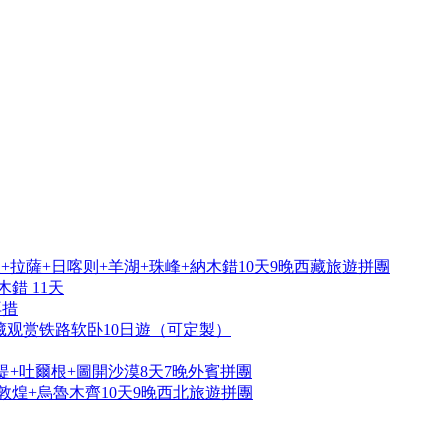
拉薩+日喀则+羊湖+珠峰+納木錯10天9晚西藏旅遊拼團
錯 11天
再措
藏观赏铁路软卧10日遊（可定製）
提+吐爾根+圖開沙漠8天7晚外賓拼團
敦煌+烏魯木齊10天9晚西北旅遊拼團