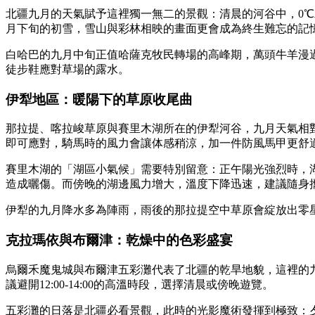
北疆九月的天氣賦予這裡獨一無二的景觀：清晨的河谷中，0
月下旬的初雪，雪山與彩林相映的畫面更會成為終生難忘的記
白哈巴的九月中旬正值哈薩克牧民轉場的高峰期，萬頭牛羊漫
徒步鞋應對草場的露水。
伊犁地區：暖陽下的草原收尾曲
那拉提、喀拉峻草原與賽里木湖所在的伊犁河谷，九月天氣相對
即可應對，騎馬時的風力會讓体感稍涼，加一件防風馬甲更舒
賽里木湖的「湖區小氣候」需要特別留意：正午陽光強烈時，湖
造成曬傷。而傍晚的湖邊風力增大，溫度下降迅速，建議隨身
伊犁的九月降水多為陣雨，雨後的那拉提空中草原會綻放出零
克拉瑪依與布爾津：乾燥中的色彩盛宴
烏爾禾魔鬼城與布爾津五彩灘代表了北疆的乾旱地貌，這裡的
議避開12:00-14:00的高溫時段，選擇清晨或傍晚遊覽。
五彩灘的日落是北疆必看景觀，此時的光影魔術發揮到極致：