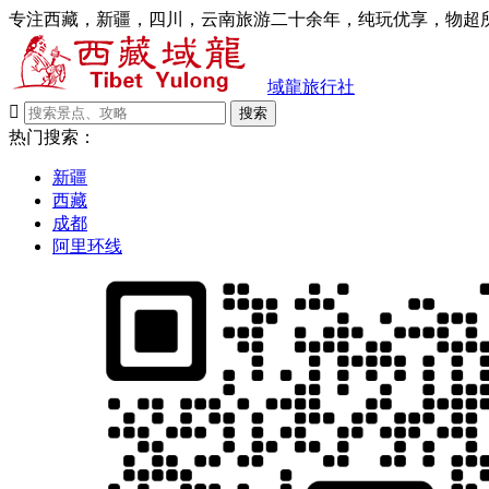
专注西藏，新疆，四川，云南旅游二十余年，纯玩优享，物超所
域龍旅行社

搜索
热门搜索：
新疆
西藏
成都
阿里环线