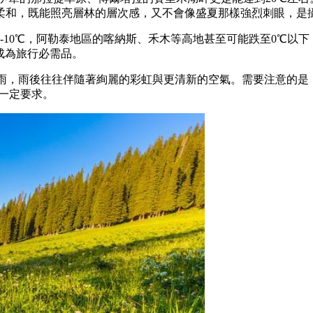
柔和，既能照亮層林的層次感，又不會像盛夏那樣強烈刺眼，是
-10℃，阿勒泰地區的喀納斯、禾木等高地甚至可能跌至0℃以下
成為旅行必需品。
暫陣雨，雨後往往伴隨著絢麗的彩虹與更清新的空氣。需要注意的
有一定要求。