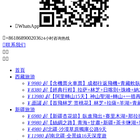

WhatsApp

+8618689002036
24小时咨询热线

联系我们




首頁
西藏旅游
¥ 9980 起
【含機票火車票】成都往返飛機+青藏軟臥+
¥ 8380 起
【經典行程】拉萨+林芝+日喀則+珠峰+納木
¥ 13980 起
【阿里轉山15天】神山聖湖+轉山+一措
¥ 面議 起
【首飛林芝 赏桃花】林芝+拉薩+羊湖+青
新疆旅游
¥ 6980 起
【新疆杏花節】臥進飛出+賽里木湖+那拉
¥ 9980 起
【絲綢之路】青海+甘肅+新疆+茶卡鹽湖+
¥ 4980 起
北疆·沙漠草原獨庫公路9天
¥ 11980 起
南北疆·全景線16天深度遊