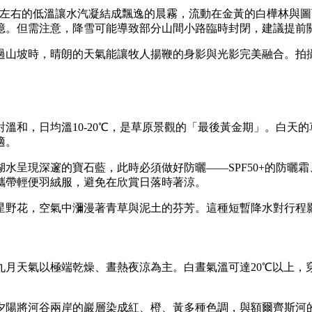
℃左右的低溫讓水汽凝結成飄逸的晨霧，流動在金黃的白樺林與
憶。但需注意，降雪可能導致部分山間小路臨時封閉，建議提前
過山坡時，晴朗的天氣能讓牧人揚鞭的身影與光影完美融合。拍
溫和，日均溫10-20℃，是草原景觀的「最後黃金期」。白天
適。
水呈現深邃的寶石藍，此時必須做好防曬——SPF50+的防曬
攜帶輕便羽絨服，避免在欣賞日落時著涼。
星野花，空氣中瀰漫著青草與泥土的芬芳。這種短暫降水對行程
九月天氣以極端乾燥、晝熱夜涼為主。白晝氣溫可達20℃以上，
夕陽將河谷兩岸的巖層染成紅、橙、黃多種色調，與額爾齊斯河的