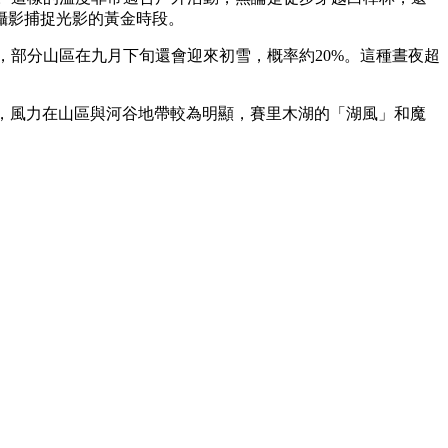
攝影捕捉光影的黃金時段。
，部分山區在九月下旬還會迎來初雪，概率約20%。這種晝夜超
是，風力在山區與河谷地帶較為明顯，賽里木湖的「湖風」和魔