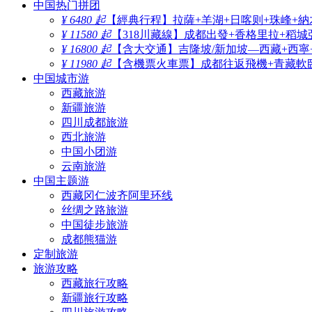
中国热门拼团
¥ 6480 起
【經典行程】拉薩+羊湖+日喀则+珠峰+納
¥ 11580 起
【318川藏線】成都出發+香格里拉+稻城
¥ 16800 起
【含大交通】吉隆坡/新加坡—西藏+西寧
¥ 11980 起
【含機票火車票】成都往返飛機+青藏軟臥
中国城市游
西藏旅游
新疆旅游
四川成都旅游
西北旅游
中国小团游
云南旅游
中国主题游
西藏冈仁波齐阿里环线
丝绸之路旅游
中国徒步旅游
成都熊猫游
定制旅游
旅游攻略
西藏旅行攻略
新疆旅行攻略