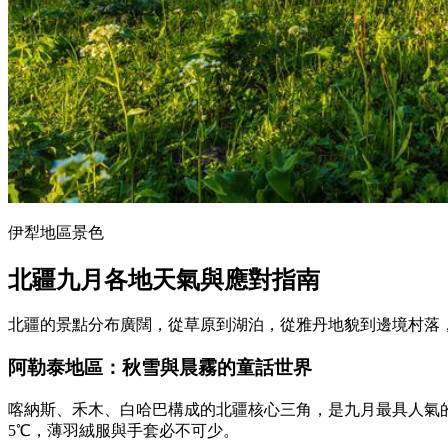
伊犁地區景色
北疆九月各地天氣與應對指南
北疆的景點分布廣闊，從草原到湖泊，從雅丹地貌到邊境村落
阿勒泰地區：秋雪與晨霧的童話世界
喀納斯、禾木、白哈巴構成的北疆核心三角，是九月最具人氣的
5℃，薄羽絨服與手套必不可少。