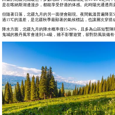
是在喀納斯湖邊漫步，都能享受舒適的体感。此時陽光通透而
但隨著日落，北疆九月的另一面便會顯現。夜間氣溫普遍降至5
過15℃的溫差，是北疆秋季最顯著的氣候標誌，也讓層次穿搭
降水方面，北疆九月的降水概率僅15-20%，且多為山區短
鬼城的雅丹風常會達到3-4級，雖不影響遊覽，卻對防風裝備