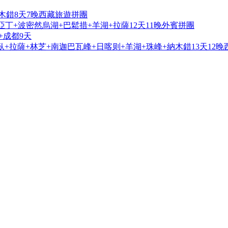
木錯8天7晚西藏旅遊拼團
亞丁+波密然烏湖+巴鬆措+羊湖+拉薩12天11晚外賓拼團
+成都9天
+拉薩+林芝+南迦巴瓦峰+日喀则+羊湖+珠峰+納木錯13天12