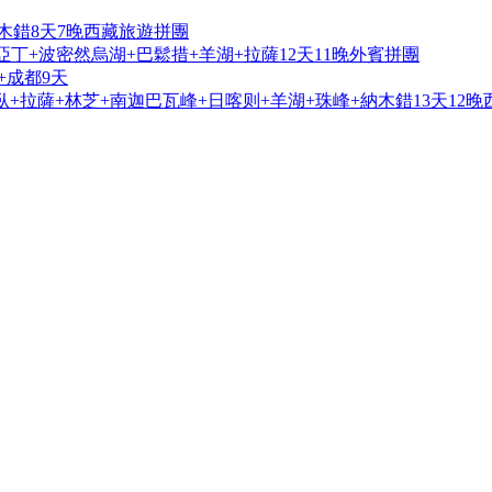
木錯8天7晚西藏旅遊拼團
亞丁+波密然烏湖+巴鬆措+羊湖+拉薩12天11晚外賓拼團
+成都9天
+拉薩+林芝+南迦巴瓦峰+日喀则+羊湖+珠峰+納木錯13天12