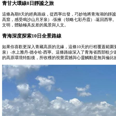
青甘大環線8日靜謐之旅
這條為期8天的經典路線，從西寧出發，巧妙地將青海湖的靜謐
高窟，感受鳴沙山月牙泉）-張掖（領略七彩丹霞）-返回西
文明，體驗極具反差的風景與人文。
青海深度探索10日全景路線
如果你喜歡更深入青藏高原的北緣，這條10天的行程覆蓋範圍更
泉）-水上雅丹-德令哈-西寧。這條路線深入了青海省西部較
的高原環境特點後，所收穫的視覺震撼與心靈觸動是無與倫比