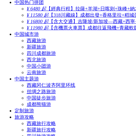
中国热门拼团
¥ 6480 起
【經典行程】拉薩+羊湖+日喀则+珠峰+納
¥ 11580 起
【318川藏線】成都出發+香格里拉+稻城
¥ 16800 起
【含大交通】吉隆坡/新加坡—西藏+西寧
¥ 11980 起
【含機票火車票】成都往返飛機+青藏軟臥
中国城市游
西藏旅游
新疆旅游
四川成都旅游
西北旅游
中国小团游
云南旅游
中国主题游
西藏冈仁波齐阿里环线
丝绸之路旅游
中国徒步旅游
成都熊猫游
定制旅游
旅游攻略
西藏旅行攻略
新疆旅行攻略