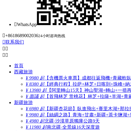

WhatsApp

+8618689002036
24小时咨询热线

联系我们




首頁
西藏旅游
¥ 9980 起
【含機票火車票】成都往返飛機+青藏軟臥+
¥ 8380 起
【經典行程】拉萨+林芝+日喀則+珠峰+納木
¥ 13980 起
【阿里轉山15天】神山聖湖+轉山+一措
¥ 面議 起
【首飛林芝 赏桃花】林芝+拉薩+羊湖+青
新疆旅游
¥ 6980 起
【新疆杏花節】臥進飛出+賽里木湖+那拉
¥ 9980 起
【絲綢之路】青海+甘肅+新疆+茶卡鹽湖+
¥ 4980 起
北疆·沙漠草原獨庫公路9天
¥ 11980 起
南北疆·全景線16天深度遊