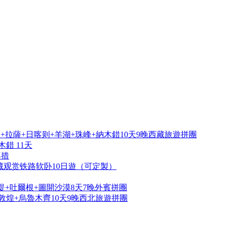
拉薩+日喀则+羊湖+珠峰+納木錯10天9晚西藏旅遊拼團
錯 11天
再措
藏观赏铁路软卧10日遊（可定製）
提+吐爾根+圖開沙漠8天7晚外賓拼團
敦煌+烏魯木齊10天9晚西北旅遊拼團