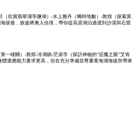
旦（欣賞翡翠湖等鹽湖）-水上雅丹（獨特地貌）-敦煌（探索莫
湖海拔後，旅途將漸入佳境，帶你從高原湖泊過渡到沙漠與石窟
一雄關）-敦煌-冷湖鎮-茫崖市（探訪神秘的“惡魔之眼”艾肯
的身體適應能力要求更高，但在充分準備並尊重青海湖海拔所帶來