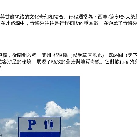
與甘肅絲路的文化奇幻相結合。行程通常為：西寧-德令哈-大柴
寧。在此路線中，青海湖往往是行程初段的重頭戲。在適應了青海
廣，從蘭州啟程：蘭州-祁連縣（感受草原風光）-嘉峪關（天下第
少遊客涉足的秘境，展現了極致的蒼茫與地質奇觀。它對旅行者
的。