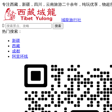
专注西藏，新疆，四川，云南旅游二十余年，纯玩优享，物超所
域龍旅行社

搜索
热门搜索：
新疆
西藏
成都
阿里环线