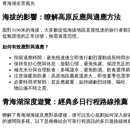
青海湖全景風光
海拔的影響：瞭解高原反應與適應方法
面對3196米的海拔，大多數從低海拔地區直接抵達的旅行者
低氧環境的正常信號，無需過度恐慌。
如何有效應對與適應？
預留適應時間：避免抵達後立即進行劇烈運動或長時間步
保持良好心態與休息：放鬆心情，避免焦慮。保證充足的
補充水分與合理飲食：多喝溫水，避免飲酒。飲食選擇易
注意保暖與防暑：高原地區晝夜溫差大，即使夏季也需準
必要時尋求幫助：若反應嚴重，如持續劇烈頭痛、嘔吐、
物以備不時之需。
青海湖深度遊覽：經典多日行程路線推薦
瞭解了青海湖海拔及應對基礎後，便可以安心規劃如何深入探索
的遼闊與多樣。以下是兩條結合可靠行程資訊的多日遊路線推