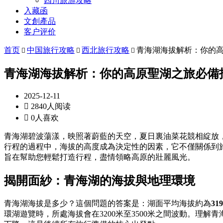
四川旅游攻略
入藏函
文創產品
客户评价
首页
中国旅行攻略
西北旅行攻略
青海湖海拔解析：你的



青海湖海拔解析：你的高原聖湖之旅必備
2025-12-11

2840人阅读

0人喜欢
青海湖碧波蕩漾，映照著蔚藍的天空，夏日裏油菜花競相綻放
行程的過程中，海拔的高度成為決定性的因素，它不僅關係到
旨在幫助您輕鬆打造行程，盡情領略高原的壯麗風光。
揭開面紗：青海湖的海拔與地理環境
青海湖海拔是多少？這個問題的答案是：湖面平均海拔約為
319
環湖遊覽時，所處海拔會在3200米至3500米之間波動。