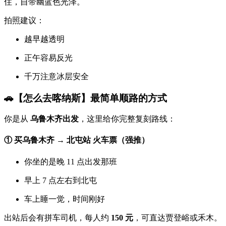
住，自带幽蓝色光泽。
拍照建议：
越早越透明
正午容易反光
千万注意冰层安全
🚗【怎么去喀纳斯】最简单顺路的方式
你是从
乌鲁木齐出发
，这里给你完整复刻路线：
① 买乌鲁木齐 → 北屯站 火车票（强推）
你坐的是晚 11 点出发那班
早上 7 点左右到北屯
车上睡一觉，时间刚好
出站后会有拼车司机，每人约
150 元
，可直达贾登峪或禾木。