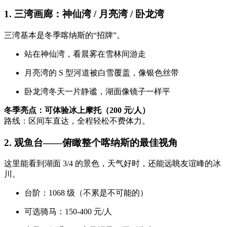
1. 三湾画廊：神仙湾 / 月亮湾 / 卧龙湾
三湾基本是冬季喀纳斯的“招牌”。
站在神仙湾，看晨雾在雪林间游走
月亮湾的 S 型河道被白雪覆盖，像银色丝带
卧龙湾冬天一片静谧，湖面像镜子一样平
冬季亮点：可体验冰上摩托（200 元/人）
路线：区间车直达，全程轻松不费体力。
2. 观鱼台——俯瞰整个喀纳斯的最佳视角
这里能看到湖面 3/4 的景色，天气好时，还能远眺友谊峰的冰
川。
台阶：1068 级（不累是不可能的）
可选骑马：150-400 元/人