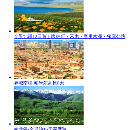
全景北疆12日遊｜喀納斯・禾木・賽里木湖・獨庫公路
异域南疆·帕米尔高原8天
南北疆·全景線16天深度遊