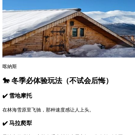
喀納斯
🐎 冬季必体验玩法（不试会后悔）
✔️
雪地摩托
在林海雪原里飞驰，那种速度感让人上头。
✔️
马拉爬犁