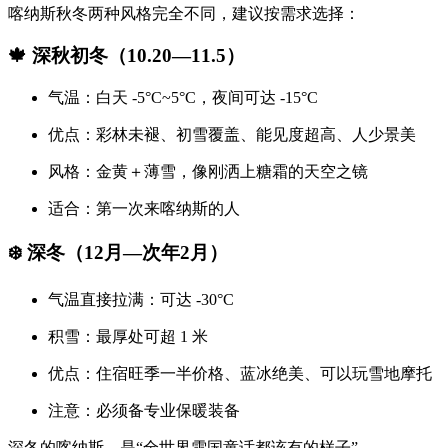
喀纳斯秋冬两种风格完全不同，建议按需求选择：
🍁 深秋初冬（10.20—11.5）
气温：白天 -5°C~5°C，夜间可达 -15°C
优点：彩林未褪、初雪覆盖、能见度超高、人少景美
风格：金黄＋薄雪，像刚洒上糖霜的天空之镜
适合：第一次来喀纳斯的人
❄️ 深冬（12月—次年2月）
气温直接拉满：可达 -30°C
积雪：最厚处可超 1 米
优点：住宿旺季一半价格、蓝冰绝美、可以玩雪地摩托
注意：必须备专业保暖装备
深冬的喀纳斯，是“全世界雪国童话都该有的样子”。