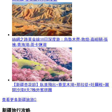
絲綢之路黃金線10日深度遊：烏魯木齊-敦煌-嘉峪關-張
掖-青海湖-茶卡鹽湖
【新疆杏花節】臥進飛出+賽里木湖+那拉提+吐爾根+圖
開沙漠8天7晚外賓拼團
查看更多新疆旅游

新疆旅行攻略