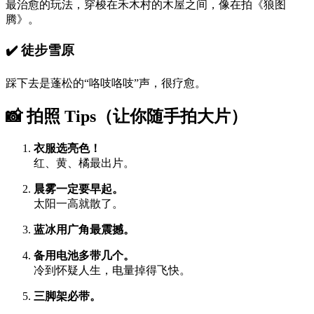
最治愈的玩法，穿梭在禾木村的木屋之间，像在拍《狼图
腾》。
✔️
徒步雪原
踩下去是蓬松的“咯吱咯吱”声，很疗愈。
📸 拍照 Tips（让你随手拍大片）
衣服选亮色！
红、黄、橘最出片。
晨雾一定要早起。
太阳一高就散了。
蓝冰用广角最震撼。
备用电池多带几个。
冷到怀疑人生，电量掉得飞快。
三脚架必带。