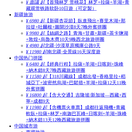
¥ 面議 起
【首飛林芝 赏桃花】林芝+拉薩+羊湖+青
藏观赏铁路软卧10日遊（可定製）
新疆旅游
¥ 6980 起
【新疆杏花節】臥進飛出+賽里木湖+那
拉提+吐爾根+圖開沙漠8天7晚外賓拼團
¥ 9980 起
【絲綢之路】青海+甘肅+新疆+茶卡鹽湖
+敦煌+烏魯木齊10天9晚西北旅遊拼團
¥ 4980 起
北疆·沙漠草原獨庫公路9天
¥ 11980 起
南北疆·全景線16天深度遊
中国热门拼团
¥ 6480 起
【經典行程】拉薩+羊湖+日喀则+珠峰
+納木錯8天7晚西藏旅遊拼團
¥ 11580 起
【318川藏線】成都出發+香格里拉+稻
城亞丁+波密然烏湖+巴鬆措+羊湖+拉薩12天11晚
外賓拼團
¥ 16800 起
【含大交通】吉隆坡/新加坡—西藏+西
寧+成都9天
¥ 11980 起
【含機票火車票】成都往返飛機+青藏
軟臥+拉薩+林芝+南迦巴瓦峰+日喀则+羊湖+珠峰
+納木錯13天12晚西藏旅遊拼團
中国城市游