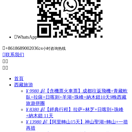

WhatsApp

+8618689002036
24小时咨询热线

联系我们




首頁
西藏旅游
¥ 9980 起
【含機票火車票】成都往返飛機+青藏軟
臥+拉薩+日喀则+羊湖+珠峰+納木錯10天9晚西藏
旅遊拼團
¥ 8380 起
【經典行程】拉萨+林芝+日喀則+珠峰
+納木錯 11天
¥ 13980 起
【阿里轉山15天】神山聖湖+轉山+一措
再措