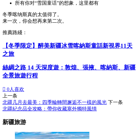
所有你对“雪国童话”的想象，这里都有
冬季喀纳斯真的太值得了。
来一次，你会想再来第二次。
推薦路綫：
【冬季限定】醉美新疆冰雪喀納斯童話新視界11天
之旅
絲綢之路 14 天深度遊：敦煌、張掖、喀納斯、新疆
全景旅遊行程

0
人喜欢
上一条
北疆几月去最美：四季輪轉間邂逅不一樣的風光
下一条
北疆紀念品全攻略：帶你收藏塞外獨特風情
新疆旅游