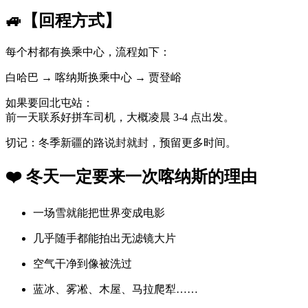
🚙【回程方式】
每个村都有换乘中心，流程如下：
白哈巴 → 喀纳斯换乘中心 → 贾登峪
如果要回北屯站：
前一天联系好拼车司机，大概凌晨 3-4 点出发。
切记：冬季新疆的路说封就封，预留更多时间。
❤️ 冬天一定要来一次喀纳斯的理由
一场雪就能把世界变成电影
几乎随手都能拍出无滤镜大片
空气干净到像被洗过
蓝冰、雾凇、木屋、马拉爬犁……