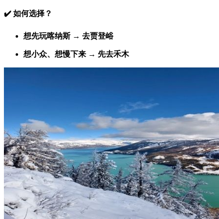
✔️ 如何选择？
想先玩喀纳斯 → 去贾登峪
想小众、想慢下来 → 先去禾木