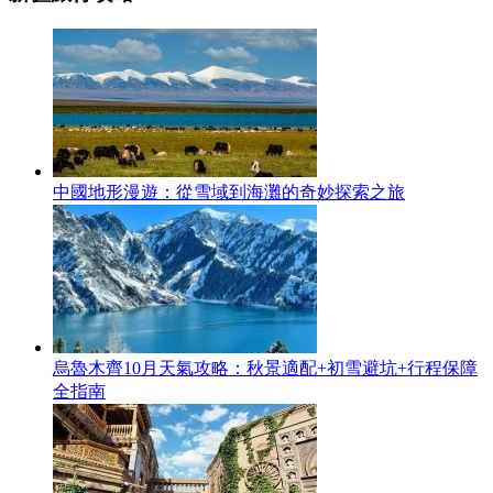
中國地形漫遊：從雪域到海灘的奇妙探索之旅
烏魯木齊10月天氣攻略：秋景適配+初雪避坑+行程保障
全指南