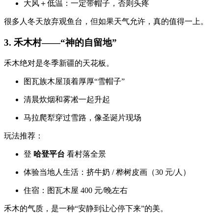
大风＋低温：一定带帽子，否则头疼
很多人冬天放弃观鱼台，但如果天气允许，真的值得一上。
3. 禾木村——“神的自留地”
禾木绝对是冬季新疆的天花板。
图瓦族木屋顶着厚厚“雪帽子”
清晨炊烟和雾凇一起升起
马拉爬犁穿过雪路，像圣诞片现场
玩法推荐：
登
哈登平台
看村落全景
体验当地人生活：挤牛奶 / 桦树皮画（30 元/人）
住宿：图瓦木屋 400 元/晚左右
禾木的气质，是一种“安静到让心停下来”的美。