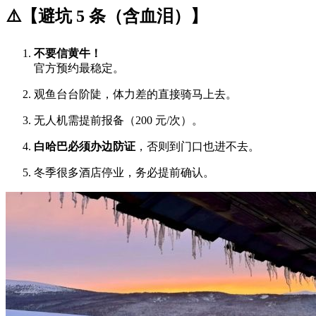
⚠️【避坑 5 条（含血泪）】
不要信黄牛！
官方预约最稳定。
观鱼台台阶陡，体力差的直接骑马上去。
无人机需提前报备（200 元/次）。
白哈巴必须办边防证
，否则到门口也进不去。
冬季很多酒店停业，务必提前确认。