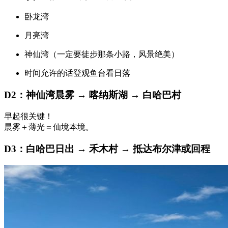
卧龙湾
月亮湾
神仙湾（一定要徒步那条小路，风景绝美）
时间允许的话登观鱼台看日落
D2：神仙湾晨雾 → 喀纳斯湖 → 白哈巴村
早起很关键！
晨雾＋薄光＝仙境本境。
D3：白哈巴日出 → 禾木村 → 抵达布尔津或回程