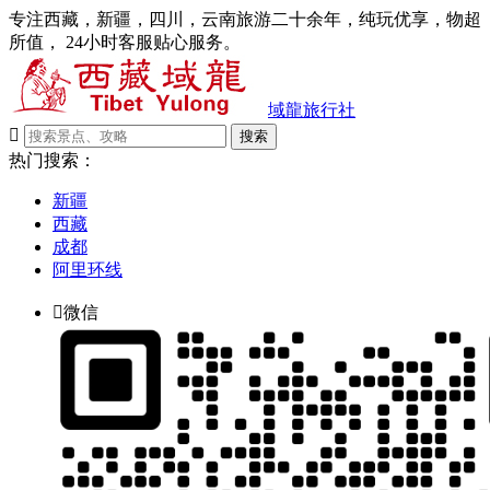
专注西藏，新疆，四川，云南旅游二十余年，纯玩优享，物超
所值， 24小时客服贴心服务。
域龍旅行社

搜索
热门搜索：
新疆
西藏
成都
阿里环线

微信