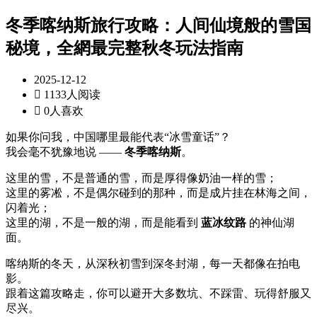
冬季喀纳斯旅行攻略：人间仙境般的雪国
秘境，全網最完整秋冬玩法指南
2025-12-12

1133人阅读

0人喜欢
如果你问我，中国哪里最能代表“冰雪童话”？
我会毫不犹豫地说 ——
冬季喀纳斯
。
这里的雪，不是普通的雪，而是厚得像奶油一样的雪；
这里的雾凇，不是偶尔碰到的那种，而是成片挂在林海之间，
闪着光；
这里的湖，不是一般的湖，而是能看到
蓝冰纹路
的神仙湖
面。
喀纳斯的冬天，从深秋初雪到深冬封湖，每一天都像在拍电
影。
跟着这篇攻略走，你可以避开大多数坑、不踩雷、玩得舒服又
尽兴。