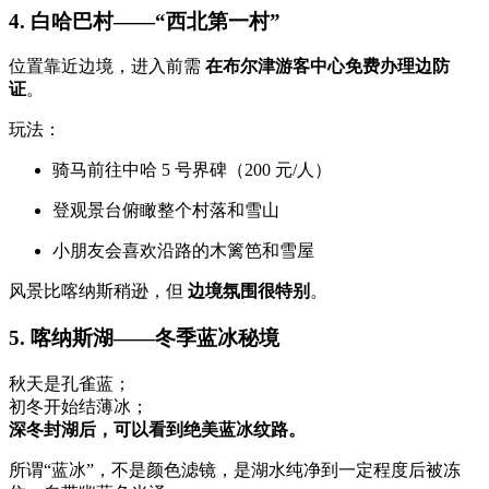
4. 白哈巴村——“西北第一村”
位置靠近边境，进入前需
在布尔津游客中心免费办理边防
证
。
玩法：
骑马前往中哈 5 号界碑（200 元/人）
登观景台俯瞰整个村落和雪山
小朋友会喜欢沿路的木篱笆和雪屋
风景比喀纳斯稍逊，但
边境氛围很特别
。
5. 喀纳斯湖——冬季蓝冰秘境
秋天是孔雀蓝；
初冬开始结薄冰；
深冬封湖后，可以看到绝美蓝冰纹路。
所谓“蓝冰”，不是颜色滤镜，是湖水纯净到一定程度后被冻