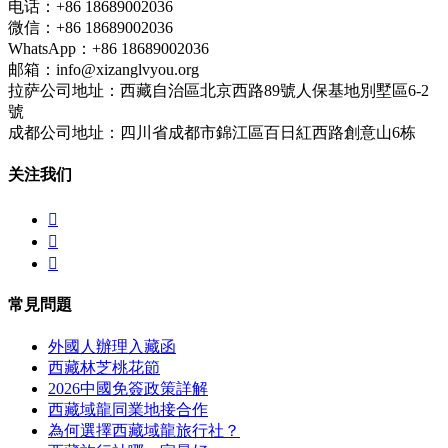
电话：+86 18689002036
微信：+86 18689002036
WhatsApp：+86 18689002036
邮箱：info@xizanglvyou.org
拉萨公司地址：西藏自治區北京西路89號人保基地別墅區6-2
號
成都公司地址：四川省成都市錦江區百日紅西路創意山6栋
关注我们



常見問題
外國人辦理入藏函
西藏林芝桃花節
2026中國免簽政策詳解
西藏域龍同業地接合作
為何選擇西藏域龍旅行社？