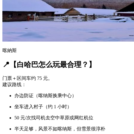
喀納斯
📍【白哈巴怎么玩最合理？】
门票＋区间车约 75 元。
建议路线：
办边防证（喀纳斯换乘中心）
坐车进入村子（约 1 小时）
50 元/次找司机去空中草原或网红机位
半天足够，风景不如喀纳斯，但雪景很淳朴