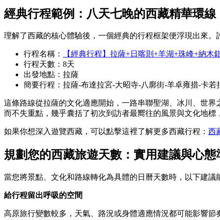
經典行程範例：八天七晚的西藏精華環線
理解了西藏的核心體驗後，一個經典的行程框架便浮現出來。
行程名稱：
【經典行程】拉薩+日喀則+羊湖+珠峰+納木錯
行程天數：8天
出發地點：拉薩
簡要行程：拉薩-布達拉宮-大昭寺-八廓街-羊卓雍措-卡若
這條路線從拉薩的文化適應開始，一路串聯聖湖、冰川、世界
而不失重點，幾乎囊括了初次到訪者最嚮往的風景與文化地標
如果你想深入遊覽西藏，可以點擊這裡了解更多西藏行程：
西
規劃您的西藏旅遊天數：實用建議與心態
當您將景點、文化和路線轉化為具體的日曆天數時，以下建議
給行程留出呼吸的空間
高原旅行變數較多，天氣、路況或身體適應情況都可能影響節