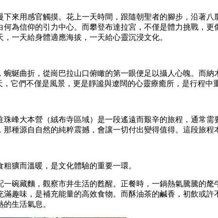
慢下來用感官觸摸。花上一天時間，跟隨朝聖者的腳步，沿著八
白何為信仰的引力中心。而攀登布達拉宮，不僅是體力挑戰，更
天，一天給身體適應海拔，一天給心靈沉浸文化。
，蜿蜒曲折，從崗巴拉山口俯瞰的第一眼便足以攝人心魄。而納
整天，它們不僅是風景，更是靜謐與遼闊的心靈療癒所，是行程中
往珠峰大本營（絨布寺區域）是一段遙遠而艱辛的旅程，通常需
，那種源自自然的純粹震撼，會讓一切付出變得值得。這段旅程
食粗獷而溫暖，是文化體驗的重要一環。
配一碗藏麵，觀察市井生活的甦醒。正餐時，一鍋熱氣騰騰的氂
充滿趣味，是補充能量的高效食物。而酥油茶的鹹香，初飲或許
熱的生活氣息。