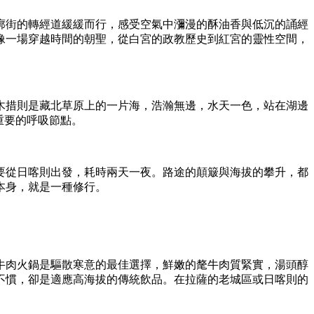
廓街的轉經道緩緩而行，感受空氣中瀰漫的酥油香與低沉的誦經
像一場穿越時間的朝聖，從白宮的政教歷史到紅宮的靈性空間，
木措則是藏北草原上的一片海，浩瀚無邊，水天一色，站在湖邊
重要的呼吸節點。
要從日喀則出發，耗時兩天一夜。路途的顛簸與海拔的攀升，都
本身，就是一種修行。
牛肉火鍋是驅散寒意的最佳選擇，鮮嫩的氂牛肉質緊實，湯頭醇
不慣，卻是適應高海拔的傳統飲品。在拉薩的老城區或日喀則的