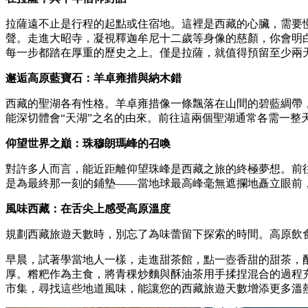
拉薩遠不止是行程的起點或住宿地。這裡是西藏的心臟，需要
聲。走進大昭寺，凝視釋迦牟尼十二歲等身像的慈顏，你會明
每一步都踏在厚重的歷史之上。僅是拉薩，就值得預留至少兩
邂逅高原藍寶石：羊卓雍措與納木錯
西藏的聖湖各有性格。羊卓雍措像一條飄落在山間的碧藍綢帶
能深切體會“天湖”之名的由來。前往這兩個聖湖通常各需一
仰望世界之巔：珠穆朗瑪峰的召喚
對許多人而言，能近距離仰望珠峰是西藏之旅的終極夢想。前
是為最終那一刻的鋪墊——當地球最高峰毫無遮攔地矗立眼前
風味西藏：在舌尖上感受高原溫度
規劃西藏旅遊天數時，別忘了為味蕾留下探索的時間。高原飲
早晨，試著學當地人一樣，走進甜茶館，點一壺香甜的甜茶，
厚。糌粑作為主食，將青稞炒麵與酥油茶用手揉捏混合的過程
市集，尋找這些地道風味，能讓您的西藏旅遊天數增添更多溫