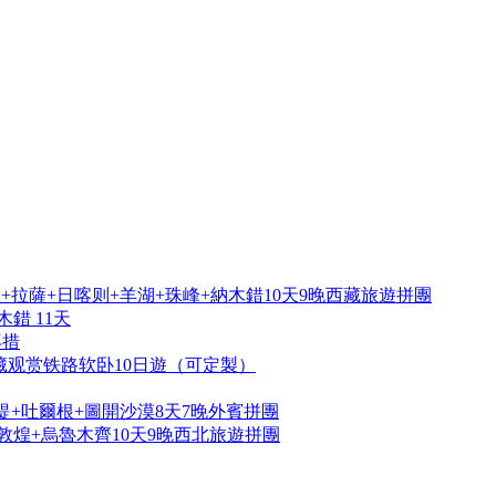
拉薩+日喀则+羊湖+珠峰+納木錯10天9晚西藏旅遊拼團
錯 11天
再措
藏观赏铁路软卧10日遊（可定製）
提+吐爾根+圖開沙漠8天7晚外賓拼團
敦煌+烏魯木齊10天9晚西北旅遊拼團