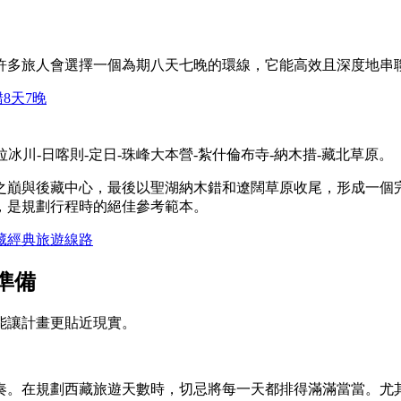
許多旅人會選擇一個為期八天七晚的環線，它能高效且深度地串
8天7晚
拉冰川-日喀則-定日-珠峰大本營-紮什倫布寺-納木措-藏北草原。
之巔與後藏中心，最後以聖湖納木錯和遼闊草原收尾，形成一個
，是規劃行程時的絕佳參考範本。
藏經典旅遊線路
準備
能讓計畫更貼近現實。
奏。在規劃西藏旅遊天數時，切忌將每一天都排得滿滿當當。尤