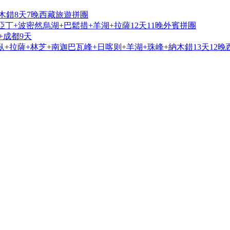
木錯8天7晚西藏旅遊拼團
亞丁+波密然烏湖+巴鬆措+羊湖+拉薩12天11晚外賓拼團
+成都9天
+拉薩+林芝+南迦巴瓦峰+日喀则+羊湖+珠峰+納木錯13天12