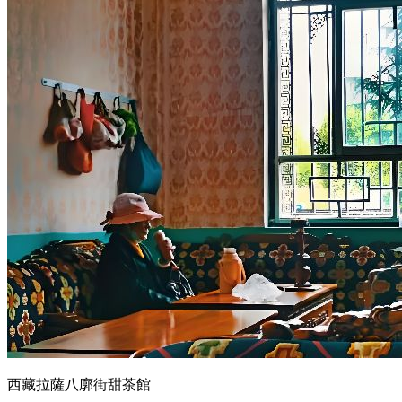
西藏拉薩八廓街甜茶館