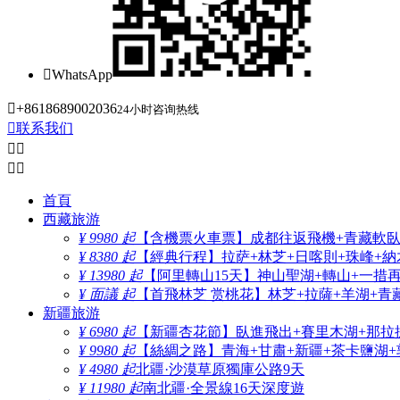

WhatsApp

+8618689002036
24小时咨询热线

联系我们




首頁
西藏旅游
¥ 9980 起
【含機票火車票】成都往返飛機+青藏軟臥+
¥ 8380 起
【經典行程】拉萨+林芝+日喀則+珠峰+納木
¥ 13980 起
【阿里轉山15天】神山聖湖+轉山+一措
¥ 面議 起
【首飛林芝 赏桃花】林芝+拉薩+羊湖+青
新疆旅游
¥ 6980 起
【新疆杏花節】臥進飛出+賽里木湖+那拉
¥ 9980 起
【絲綢之路】青海+甘肅+新疆+茶卡鹽湖+
¥ 4980 起
北疆·沙漠草原獨庫公路9天
¥ 11980 起
南北疆·全景線16天深度遊