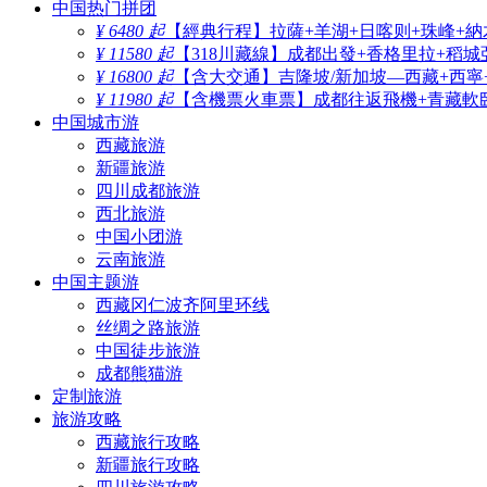
中国热门拼团
¥ 6480 起
【經典行程】拉薩+羊湖+日喀则+珠峰+納
¥ 11580 起
【318川藏線】成都出發+香格里拉+稻城
¥ 16800 起
【含大交通】吉隆坡/新加坡—西藏+西寧
¥ 11980 起
【含機票火車票】成都往返飛機+青藏軟臥
中国城市游
西藏旅游
新疆旅游
四川成都旅游
西北旅游
中国小团游
云南旅游
中国主题游
西藏冈仁波齐阿里环线
丝绸之路旅游
中国徒步旅游
成都熊猫游
定制旅游
旅游攻略
西藏旅行攻略
新疆旅行攻略