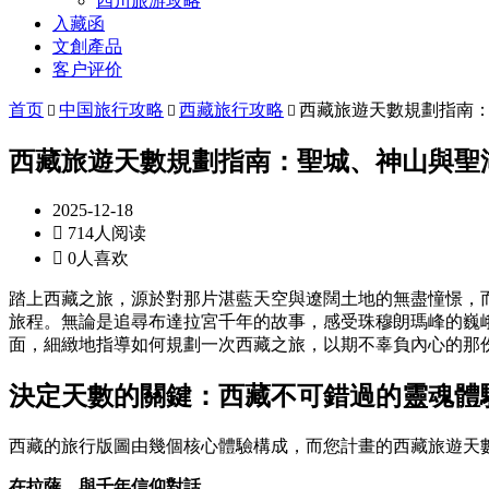
四川旅游攻略
入藏函
文創產品
客户评价
首页
中国旅行攻略
西藏旅行攻略
西藏旅遊天數規劃指南



西藏旅遊天數規劃指南：聖城、神山與聖
2025-12-18

714人阅读

0人喜欢
踏上西藏之旅，源於對那片湛藍天空與遼闊土地的無盡憧憬，
旅程。無論是追尋布達拉宮千年的故事，感受珠穆朗瑪峰的巍
面，細緻地指導如何規劃一次西藏之旅，以期不辜負內心的那
決定天數的關鍵：西藏不可錯過的靈魂體
西藏的旅行版圖由幾個核心體驗構成，而您計畫的西藏旅遊天
在拉薩，與千年信仰對話