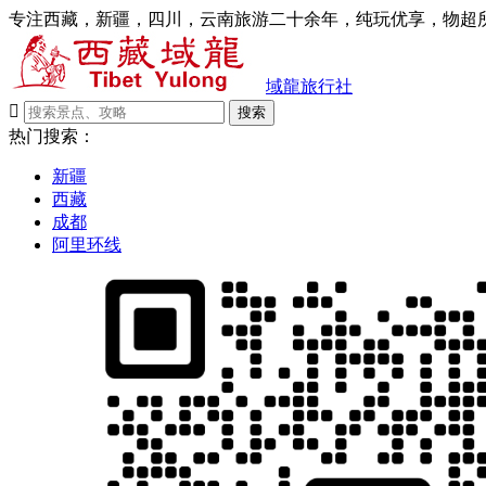
专注西藏，新疆，四川，云南旅游二十余年，纯玩优享，物超所
域龍旅行社

搜索
热门搜索：
新疆
西藏
成都
阿里环线