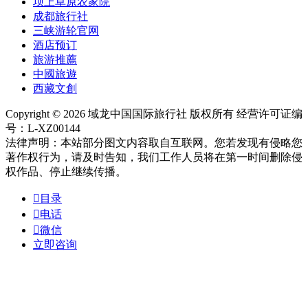
坝上草原农家院
成都旅行社
三峡游轮官网
酒店预订
旅游推薦
中國旅遊
西藏文創
Copyright © 2026 域龙中国国际旅行社 版权所有 经营许可证编
号：L-XZ00144
法律声明：本站部分图文内容取自互联网。您若发现有侵略您
著作权行为，请及时告知，我们工作人员将在第一时间删除侵
权作品、停止继续传播。

目录

电话

微信
立即咨询