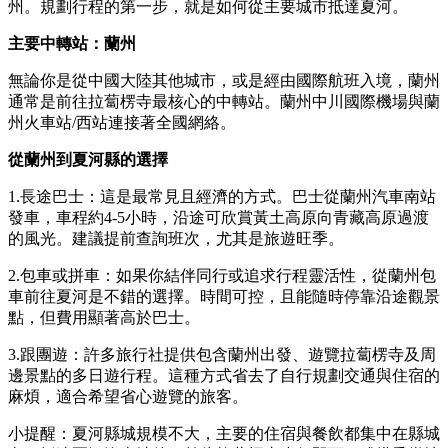
州。規劃行程的第一步，就是如何從主要城市抵達夏河。
主要中轉站：蘭州
無論你是從中國大陸其他城市，或是經由國際航班入境，蘭州
通常是前往拉蔔楞寺最核心的中轉站。蘭州中川國際機場與蘭
州火車站/西站連接著全國網絡。
從蘭州到夏河縣的選擇
1.長途巴士：這是最常見且經濟的方式。巴士從蘭州汽車南站
發車，車程約4-5小時，沿途可欣賞黃土高原向青藏高原過渡
的風光。建議提前查詢班次，尤其是旅遊旺季。
2.包車或拼車：如果你結伴同行或追求行程靈活性，從蘭州包
車前往夏河是不錯的選擇。時間可控，且能隨時停靠沿途觀景
點，但費用顯著高於巴士。
3.跟團遊：許多旅行社提供包含蘭州出發、遊覽拉蔔楞寺及周
邊景點的多日遊行程。這種方式省去了自行規劃交通與住宿的
麻煩，適合希望省心遊覽的旅客。
小提醒：夏河縣城規模不大，主要的住宿與餐飲都集中在縣城