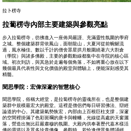
拉卜楞寺
拉蔔楞寺內部主要建築與參觀亮點
步入拉蔔楞寺，彷彿進入一座佈局嚴謹、充滿靈性氛圍的學府
之城。整個建築群背依鳳山，面朝龍山，大夏河從前蜿蜒流
過，風水極佳。數以千計的僧舍眾星拱月般圍繞著六大劄倉
（學院）與諸多佛殿，主要的參觀動線都集中在寺院的核心區
域。初次到訪，與其急於走遍每個角落，不如將重心放在以下
幾個最具代表性與文化價值的殿堂與體驗上，便能深刻感受其
精髓。
聞思學院：宏偉深邃的智慧核心
聞思學院，俗稱大經堂，是拉蔔楞寺的靈魂所在，也是整個建
築群中規模最宏大的殿堂。這裡是僧侶們每日研習佛法、辯經
論道的中心。其建築氣勢恢宏，內部由上百根巨柱支撐，深邃
的空間裡掛滿了色彩斑斕的唐卡與幢幡，光線從高處的天窗灑
落，營造出無比莊嚴肅穆的氛圍。大殿內供奉著歷代嘉木樣活
佛的靈塔以及眾多珍貴佛像。參觀時，若恰逢僧眾集體誦經，