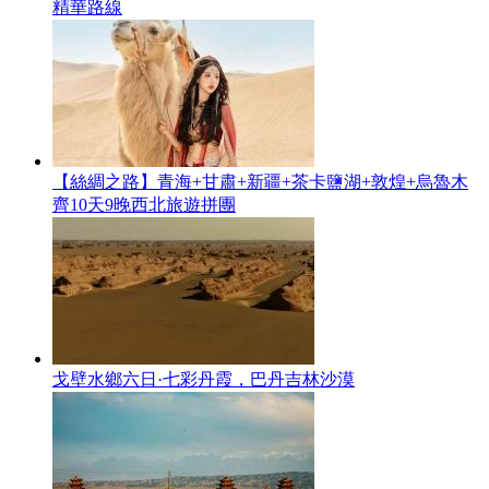
精華路線
【絲綢之路】青海+甘肅+新疆+茶卡鹽湖+敦煌+烏魯木
齊10天9晚西北旅遊拼團
戈壁水鄉六日·七彩丹霞，巴丹吉林沙漠