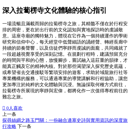
深入拉蔔楞寺文化體驗的核心指引
一場流暢且滿載而歸的拉蔔楞寺之旅，其精髓不僅在於行程安
排的周密，更在於出行前的文化認知與實地探訪時的虔誠敬
意。這座寺廟的獨特魅力，體現在它作為一個持續運作的學術
研究和信仰中心，每天經堂中低聲細語的誦經聲、轉經長廊中
持續的節奏聲響，以及信徒們寧靜而虔誠的面龐，共同織就了
一段超越視覺享受的深刻記憶。在規劃行程時，建議預留充分
的時間與平和的心態，放慢腳步，嘗試融入這莊重的韻律，才
能真正觸及它的精神內核。對於那些渴望深入探究歷史底蘊，
或希望省去交通接駁等繁瑣安排的遊客，求助於域龍旅行社等
專業機構的服務，可以通過專業的導覽講解和行程協助，讓您
更加專注於純粹的文化體驗與沉浸。無論採取何種方式前往，
拉蔔楞寺所展現的寧靜與宏偉，都將化作一次值得專程前往的
難忘之旅。

0
人喜欢
上一条
探尋絲綢之路玉門關：一份融合邊塞史詩與實用資訊的深度旅
行攻略
下一条