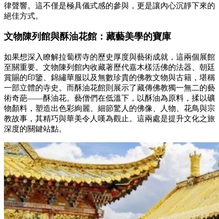
律聲響。這不僅是極具儀式感的參與，更是讓內心沉靜下來的
絕佳方式。
文物陳列館與酥油花館：藏藝美學的寶庫
如果想深入瞭解拉蔔楞寺的歷史厚度與藝術成就，這兩個展館
至關重要。文物陳列館內收藏著歷代嘉木樣活佛的法器、朝廷
賞賜的印鑒、錦繡華服以及無數珍貴的佛教文物與古籍，堪稱
一部立體的寺史。而酥油花館則展示了藏傳佛教獨一無二的藝
術奇葩——酥油花。藝僧們在低溫下，以酥油為原料，揉以礦
物顏料，塑造出色彩絢麗、細節驚人的佛像、人物、花鳥與宗
教故事，其精巧與華美令人嘆為觀止。這兩處是提升文化之旅
深度的關鍵站點。