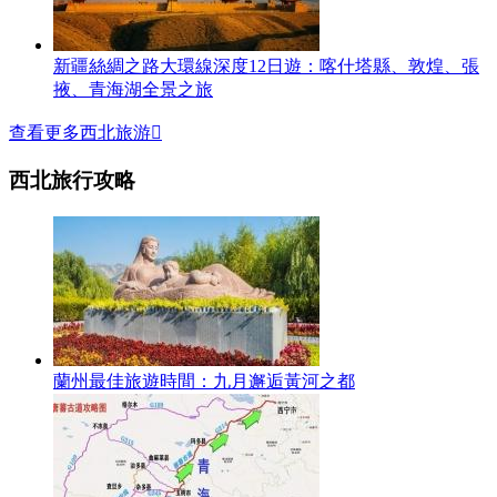
新疆絲綢之路大環線深度12日遊：喀什塔縣、敦煌、張
掖、青海湖全景之旅
查看更多西北旅游

西北旅行攻略
蘭州最佳旅遊時間：九月邂逅黃河之都