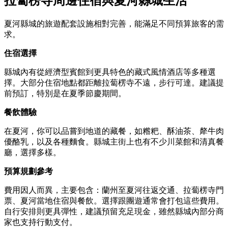
拉蔔楞寺周邊住宿與夏河縣城生活
夏河縣城的旅遊配套設施相對完善，能滿足不同預算旅客的需
求。
住宿選擇
縣城內有從經濟型賓館到更具特色的藏式風情酒店等多種選
擇。大部分住宿地點都距離拉蔔楞寺不遠，步行可達。建議提
前預訂，特別是在夏季節慶期間。
餐飲體驗
在夏河，你可以品嘗到地道的藏餐，如糌粑、酥油茶、犛牛肉
優酪乳，以及各種麵食。縣城主街上也有不少川菜館和清真餐
廳，選擇多樣。
預算規劃參考
費用因人而異，主要包含：蘭州至夏河往返交通、拉蔔楞寺門
票、夏河當地住宿與餐飲。選擇跟團遊通常會打包這些費用。
自行安排則更具彈性，建議預留充足現金，雖然縣城內部分商
家也支持行動支付。