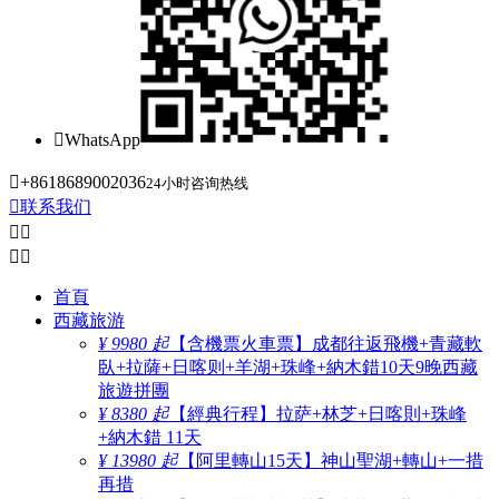

WhatsApp

+8618689002036
24小时咨询热线

联系我们




首頁
西藏旅游
¥ 9980 起
【含機票火車票】成都往返飛機+青藏軟
臥+拉薩+日喀则+羊湖+珠峰+納木錯10天9晚西藏
旅遊拼團
¥ 8380 起
【經典行程】拉萨+林芝+日喀則+珠峰
+納木錯 11天
¥ 13980 起
【阿里轉山15天】神山聖湖+轉山+一措
再措