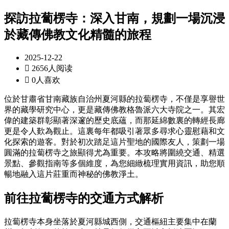
探訪拉蔔楞寺：深入甘南，規劃一場沉浸
於藏傳佛教文化精髓的旅程
2025-12-22

2656人阅读

0人喜欢
位於甘肅省甘南藏族自治州夏河縣的拉蔔楞寺，不僅是享譽世
界的藏學研究中心，更是藏傳佛教格魯派六大寺院之一。其宏
偉的建築群彰顯著深邃的歷史底蘊，而那延綿數裏的轉經長廊
更是令人歎為觀止。這裏每年都吸引著眾多尋求心靈慰藉和文
化探索的遊客。對於初次踏足這片聖地的國際友人，策劃一場
圓滿的拉蔔楞寺之旅顯得尤為重要。本攻略將圍繞交通、精選
景點、參觀指南等多個維度，為您細緻梳理實用資訊，助您順
暢地融入這片莊重而神秘的佛教淨土。
前往拉蔔楞寺的交通方式解析
拉蔔楞寺本身坐落於夏河縣城西側，交通樞紐主要集中在蘭