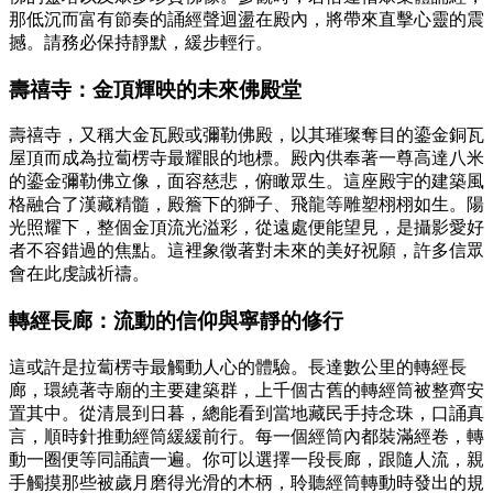
那低沉而富有節奏的誦經聲迴盪在殿內，將帶來直擊心靈的震
撼。請務必保持靜默，緩步輕行。
壽禧寺：金頂輝映的未來佛殿堂
壽禧寺，又稱大金瓦殿或彌勒佛殿，以其璀璨奪目的鎏金銅瓦
屋頂而成為拉蔔楞寺最耀眼的地標。殿內供奉著一尊高達八米
的鎏金彌勒佛立像，面容慈悲，俯瞰眾生。這座殿宇的建築風
格融合了漢藏精髓，殿簷下的獅子、飛龍等雕塑栩栩如生。陽
光照耀下，整個金頂流光溢彩，從遠處便能望見，是攝影愛好
者不容錯過的焦點。這裡象徵著對未來的美好祝願，許多信眾
會在此虔誠祈禱。
轉經長廊：流動的信仰與寧靜的修行
這或許是拉蔔楞寺最觸動人心的體驗。長達數公里的轉經長
廊，環繞著寺廟的主要建築群，上千個古舊的轉經筒被整齊安
置其中。從清晨到日暮，總能看到當地藏民手持念珠，口誦真
言，順時針推動經筒緩緩前行。每一個經筒內都裝滿經卷，轉
動一圈便等同誦讀一遍。你可以選擇一段長廊，跟隨人流，親
手觸摸那些被歲月磨得光滑的木柄，聆聽經筒轉動時發出的規