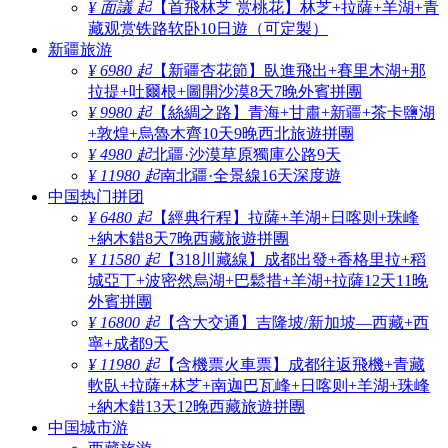
¥ 面議 起
【首飛林芝 赏桃花】林芝+拉薩+羊湖+青
藏观赏铁路软卧10日遊（可定製）
新疆旅游
¥ 6980 起
【新疆杏花節】臥進飛出+賽里木湖+那
拉提+吐爾根+圖開沙漠8天7晚外賓拼團
¥ 9980 起
【絲綢之路】青海+甘肅+新疆+茶卡鹽湖
+敦煌+烏魯木齊10天9晚西北旅遊拼團
¥ 4980 起
北疆·沙漠草原獨庫公路9天
¥ 11980 起
南北疆·全景線16天深度遊
中国热门拼团
¥ 6480 起
【經典行程】拉薩+羊湖+日喀则+珠峰
+納木錯8天7晚西藏旅遊拼團
¥ 11580 起
【318川藏線】成都出發+香格里拉+稻
城亞丁+波密然烏湖+巴鬆措+羊湖+拉薩12天11晚
外賓拼團
¥ 16800 起
【含大交通】吉隆坡/新加坡—西藏+西
寧+成都9天
¥ 11980 起
【含機票火車票】成都往返飛機+青藏
軟臥+拉薩+林芝+南迦巴瓦峰+日喀则+羊湖+珠峰
+納木錯13天12晚西藏旅遊拼團
中国城市游