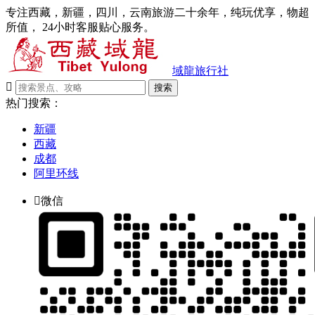
专注西藏，新疆，四川，云南旅游二十余年，纯玩优享，物超
所值， 24小时客服贴心服务。
域龍旅行社

搜索
热门搜索：
新疆
西藏
成都
阿里环线

微信