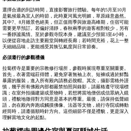
選擇合適的到訪時間，直接影響旅行體驗。每年的5月至10月
是氣候最為宜人的時節，此時夏河風光明媚，草原綠意盎然。
其中7、8月雖景色絕美，但正值雨季與旅遊高峰期，住宿可能
需要更早預訂。若偏好清靜，春秋兩季的遊客相對較少，另有
一番靜謐風情。至於參觀寺院本身，建議至少預留3至4小時，
以便從容地走訪主要殿堂與轉經長廊；若時間充裕，花上一整
天細細品味，更能感受其恢弘氣度與日常節奏。
必須遵行的參觀禮儀
拉蔔楞寺是重要的宗教修行場所，參觀時展現尊重至關重要。
首先，衣著需端莊得體，避免穿著無袖上衣、短褲或過於鮮豔
暴露的服裝，進入所有殿內請務必脫帽。其次，攝影需格外謹
慎，幾乎所有佛殿內部都嚴禁拍照與錄影，請嚴格遵守現場標
識；在室外拍攝建築或景物時，若想將當地僧侶或信眾納入鏡
頭，禮貌地徵得對方同意是基本的尊重。最後，請保持低聲細
語，勿在殿內奔跑或觸摸佛像、法器等文物，繞行寺院或轉動
經筒時，請遵循順時針方向。這些細節不僅是禮貌，更是深入
理解當地文化的起點。