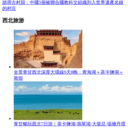
踏尋古村韻：中國5個被聯合國教科文組織列入世界遺產名錄
的村庄
西北旅游
全景青甘西北深度大環線9天8晚：青海湖＋茶卡鹽湖＋
敦煌
青甘暢玩西北7日游｜茶卡鹽湖·翡翠湖·大柴旦·張掖丹霞