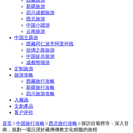
西藏旅游
新疆旅游
四川成都旅游
西北旅游
中国小团游
云南旅游
中国主题游
西藏冈仁波齐阿里环线
丝绸之路旅游
中国徒步旅游
成都熊猫游
定制旅游
旅游攻略
西藏旅行攻略
新疆旅行攻略
四川旅游攻略
入藏函
文創產品
客户评价
首页
中国旅行攻略
西北旅行攻略
探訪拉蔔楞寺：深入甘



南，規劃一場沉浸於藏傳佛教文化精髓的旅程