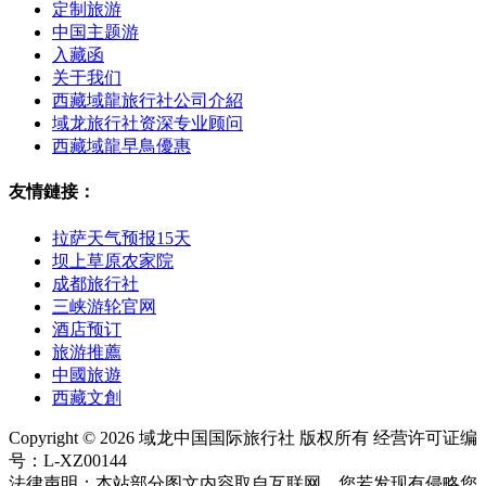
定制旅游
中国主题游
入藏函
关于我们
西藏域龍旅行社公司介紹
域龙旅行社资深专业顾问
西藏域龍早鳥優惠
友情鏈接：
拉萨天气预报15天
坝上草原农家院
成都旅行社
三峡游轮官网
酒店预订
旅游推薦
中國旅遊
西藏文創
Copyright © 2026 域龙中国国际旅行社 版权所有 经营许可证编
号：L-XZ00144
法律声明：本站部分图文内容取自互联网。您若发现有侵略您