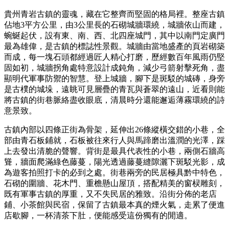
貴州青岩古鎮的靈魂，藏在它整齊而堅固的格局裡。整座古鎮
佔地3平方公里，由3公里長的石砌城牆環繞，城牆依山而建，
蜿蜒起伏，設有東、南、西、北四座城門，其中以南門定廣門
最為雄偉，是古鎮的標誌性景觀。城牆由當地盛產的頁岩砌築
而成，每一塊石頭都經過匠人精心打磨，歷經數百年風雨仍堅
固如初，城牆拐角處特意設計成鈍角，減少弓箭射擊死角，盡
顯明代軍事防禦的智慧。登上城牆，腳下是斑駁的城磚，身旁
是古樸的城垛，遠眺可見層疊的青瓦與蒼翠的遠山，近看則能
將古鎮的街巷脈絡盡收眼底，清晨時分還能邂逅薄霧環繞的詩
意景致。
古鎮內部以四條正街為骨架，延伸出26條縱橫交錯的小巷，全
部由青石板鋪就，石板被往來行人與馬蹄磨出溫潤的光澤，踩
上去發出清脆的聲響。背街是最具代表性的小巷，兩側石牆高
聳，牆面爬滿綠色藤蔓，陽光透過藤蔓縫隙灑下斑駁光影，成
為遊客拍照打卡的必到之處。街巷兩旁的民居極具黔中特色，
石砌的圍牆、花木門、重檐懸山屋頂，搭配精美的窗棂雕刻，
既有軍事古鎮的厚重，又不失民居的雅致。沿街分佈的老店
鋪、小茶館與民宿，保留了古鎮最本真的煙火氣，走累了便進
店歇腳，一杯清茶下肚，便能感受這份獨有的閒適。