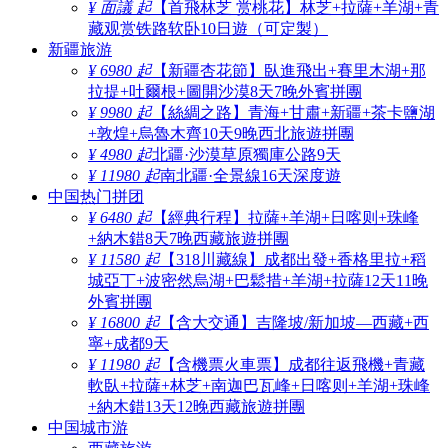
¥ 面議 起
【首飛林芝 赏桃花】林芝+拉薩+羊湖+青
藏观赏铁路软卧10日遊（可定製）
新疆旅游
¥ 6980 起
【新疆杏花節】臥進飛出+賽里木湖+那
拉提+吐爾根+圖開沙漠8天7晚外賓拼團
¥ 9980 起
【絲綢之路】青海+甘肅+新疆+茶卡鹽湖
+敦煌+烏魯木齊10天9晚西北旅遊拼團
¥ 4980 起
北疆·沙漠草原獨庫公路9天
¥ 11980 起
南北疆·全景線16天深度遊
中国热门拼团
¥ 6480 起
【經典行程】拉薩+羊湖+日喀则+珠峰
+納木錯8天7晚西藏旅遊拼團
¥ 11580 起
【318川藏線】成都出發+香格里拉+稻
城亞丁+波密然烏湖+巴鬆措+羊湖+拉薩12天11晚
外賓拼團
¥ 16800 起
【含大交通】吉隆坡/新加坡—西藏+西
寧+成都9天
¥ 11980 起
【含機票火車票】成都往返飛機+青藏
軟臥+拉薩+林芝+南迦巴瓦峰+日喀则+羊湖+珠峰
+納木錯13天12晚西藏旅遊拼團
中国城市游