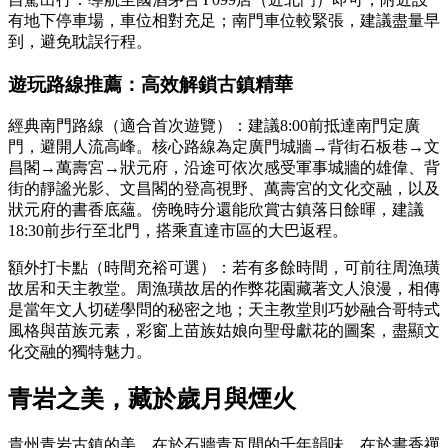
有地下停車場，車位相對充足；南門車位較緊張，建議盡量早
到，避免耽誤行程。
遊玩路線推薦：高效解鎖古鎮精華
經典南門路線（適合首次遊覽）：建議8:00前抵達南門定廣
門，避開人流高峰。核心路線為定廣門城牆→背街石板巷→文
昌閣→萬壽宮→狀元府，沿途可依次感受軍事城牆的雄偉、背
街的靜謐光影、文昌閣的登高視野、萬壽宮的文化交融，以及
狀元府的書香底蘊。傍晚時分還能欣賞古鎮落日餘暉，建議
18:30前步行至北門，搭乘直達市區的大巴返程。
額外打卡點（時間充裕可選）：若有多餘時間，可前往周漁璜
故居和天主教堂。周漁璜故居的作弊花園藏著文人浪漫，相傳
是當年文人切磋學問的秘密之地；天主教堂則巧妙融合哥特式
風格與苗族元素，彩窗上苗族姑娘向聖母獻花的圖案，盡顯文
化交融的獨特魅力。
青岩之美，藏於歲月與煙火
貴州青岩古鎮的美，在於石牆青瓦間的千年韻味，在於書香禪