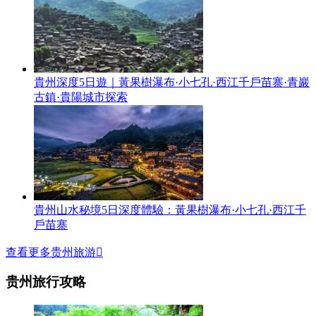
貴州深度5日遊｜黃果樹瀑布·小七孔·西江千戶苗寨·青巖
古鎮·貴陽城市探索
貴州山水秘境5日深度體驗：黃果樹瀑布·小七孔·西江千
戶苗寨
查看更多贵州旅游

贵州旅行攻略