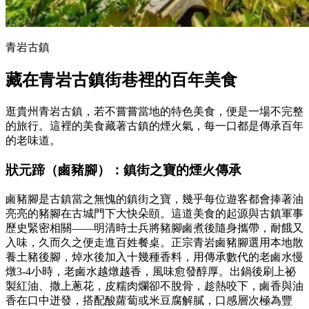
青岩古鎮
藏在青岩古鎮街巷裡的百年美食
逛貴州青岩古鎮，若不嘗嘗當地的特色美食，便是一場不完整
的旅行。這裡的美食藏著古鎮的煙火氣，每一口都是傳承百年
的老味道。
狀元蹄（鹵豬腳）：鎮街之寶的煙火傳承
鹵豬腳是古鎮當之無愧的鎮街之寶，幾乎每位遊客都會捧著油
亮亮的豬腳在古城門下大快朵頤。這道美食的起源與古鎮軍事
歷史緊密相關——明清時士兵將豬腳鹵煮後隨身攜帶，耐餓又
入味，久而久之便走進百姓餐桌。正宗青岩鹵豬腳選用本地散
養土豬後腳，焯水後加入十幾種香料，用傳承數代的老鹵水慢
燉3-4小時，老鹵水越燉越香，風味愈發醇厚。出鍋後刷上祕
製紅油、撒上蔥花，皮糯肉爛卻不脫骨，趁熱咬下，鹵香與油
香在口中迸發，搭配酸蘿蔔或米豆腐解膩，口感層次極為豐