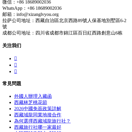
微信：+86 18689002036
WhatsApp：+86 18689002036
邮箱：info@xizanglvyou.org
拉萨公司地址：西藏自治區北京西路89號人保基地別墅區6-2
號
成都公司地址：四川省成都市錦江區百日紅西路創意山6栋
关注我们



常見問題
外國人辦理入藏函
西藏林芝桃花節
2026中國免簽政策詳解
西藏域龍同業地接合作
為何選擇西藏域龍旅行社？
西藏旅行社哪一家最好