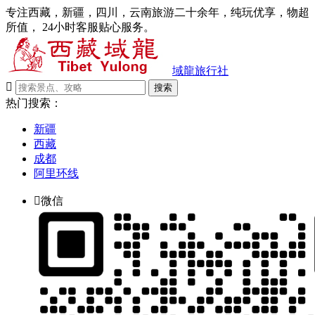
专注西藏，新疆，四川，云南旅游二十余年，纯玩优享，物超
所值， 24小时客服贴心服务。
域龍旅行社

搜索
热门搜索：
新疆
西藏
成都
阿里环线

微信