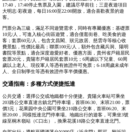
17:40，17:40停止售票及入園，建議尽早前往；三是夜遊項目
大明志·彩夜遊，每日16:00至22:00開放，適合喜歡夜景的遊
客。
門票分為三級，滿足不同遊覽需求，同時有專屬優惠：基礎票
10元/人，可進入核心街區遊覽，適合僅逛街巷、吃美食的遊
客；套票60元/人，包含文昌閣、狀元故居、慈雲寺等核心收
費景點，性價比最高；聯票100元/人，額外包含藏兵洞、陽明
書院等景點，適合深度遊愛好者。優惠方面，貴州省戶籍居民
套票20元，貴陽市戶籍居民套票10元；6周歲以下兒童、60周
歲以上老人、現役軍人等憑有效證件可免票；6-18周歲未成年
人、全日制學生等憑有效證件享半價優惠。
交通指南：多種方式便捷抵達
公共交通：選擇公交或地鐵都十分便捷。貴陽火車站可乘坐
203路公交車直達古鎮北門停車場，首班06:30、末班21:00，票
價3元；花果园中央公園可乘坐210路公交車，首班06:20、末
班20:00，同樣抵達北門停車場。地鐵出行的遊客，可乘坐3號
線至桐木嶺站（C口出），換乘花溪18路公交車直達北門。
自駕出行：導航至國酒茅台Y099店（近北門）即可，附近設