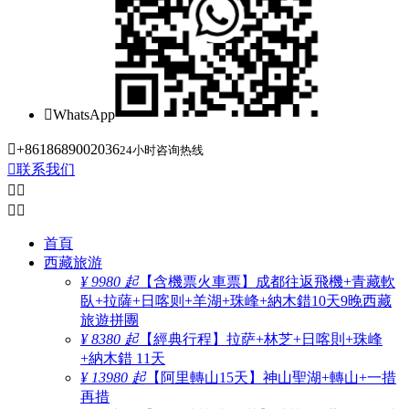

WhatsApp

+8618689002036
24小时咨询热线

联系我们




首頁
西藏旅游
¥ 9980 起
【含機票火車票】成都往返飛機+青藏軟
臥+拉薩+日喀则+羊湖+珠峰+納木錯10天9晚西藏
旅遊拼團
¥ 8380 起
【經典行程】拉萨+林芝+日喀則+珠峰
+納木錯 11天
¥ 13980 起
【阿里轉山15天】神山聖湖+轉山+一措
再措