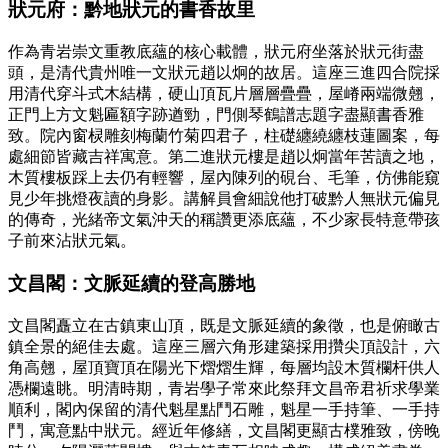
狀元府：黔地狀元的書香故里
作為青岩崇文重教底蘊的核心載體，狀元府坐落於狀元街盡
頭，是清代貴州唯一文狀元趙以炯的故居。這座三進四合院採
用清代穿斗式木結構，硬山頂瓦片層層疊疊，屋嵴兩端微翹，
正門上方文魁匾額字跡遒勁，門側琴鶴譜志題字盡顯書香雅
致。院內窗棂雕刻梅蘭竹菊四君子，柱礎纏繞纏枝蓮圖案，每
處細節皆藏吉祥寓意。第二進狀元樓是趙以炯當年苦讀之地，
木質樓板踩上去仍有輕響，屋內陳列的硯台、毛筆，仿佛能窺
見少年挑燈夜讀的身影。講解員會細說他打破黔人無狀元偏見
的傳奇，光緒帝文氣沖天的稱讚更添底蘊，不少家長特意帶孩
子前來沾狀元氣。
文昌閣：文脈延續的登高勝地
文昌閣矗立在古鎮東山頂，既是文脈延續的象徵，也是俯瞰古
鎮全景的絕佳去處。這座三層六角形建築採用攢尖頂設計，六
角高翹，屋頂寶頂在陽光下熠熠生輝，每層均設木質欄杆供人
憑欄遠眺。明清時期，青岩學子常來此祭拜文昌帝君祈求學業
順利，閣內保留的清代魁星點鬥石雕，魁星一手持筆、一手持
鬥，寓意點中狀元。經近年修繕，文昌閣更顯古樸雅致，傍晚