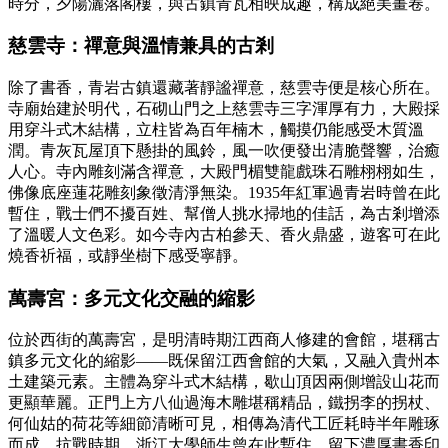
時分，夕陽灑落閣樓，與古鎮青瓦相映成趣，構成絕美畫卷。
慈雲寺：禪意與溫情兼具的古剎
除了書香，青岩古鎮還藏著靜謐禪意，慈雲寺便是核心所在。
寺廟始建於明代，石砌山門之上慈雲寺三字渾厚有力，大殿採
用穿斗式木結構，立柱皆為百年楠木，觸摸仍能感受木質溫
潤。青灰瓦屋頂下懸掛的風鈴，風一吹便發出清脆聲響，治癒
人心。寺內雕刻滿含禪意，大殿門楣雙龍戲珠石雕栩栩如生，
佛像底座蓮花雕刻象徵清淨無染。1935年紅軍過青岩時曾在此
暫住，戰士們不擾百姓、幫僧人挑水掃地的佳話，為古剎增添
了溫暖人文色彩。如今寺內古柏參天、香火鼎盛，遊客可在此
燒香祈福，或靜坐樹下感受寧靜。
萬壽宮：多元文化交融的縮影
位於西街的萬壽宮，是明清時期江西商人修建的會館，堪稱古
鎮多元文化的縮影——既保留江西會館的大氣，又融入貴州本
土建築元素。主體為穿斗式木結構，歇山頂因兩側增設山花而
更顯華麗。正門上方八仙過海木雕堪稱精品，鐵拐李的拐杖、
何仙姑的荷花等細節清晰可見，相傳為清代工匠耗時半年雕琢
而成。抗戰時期，浙江大學師生曾在此暫住，留下濃厚書香印