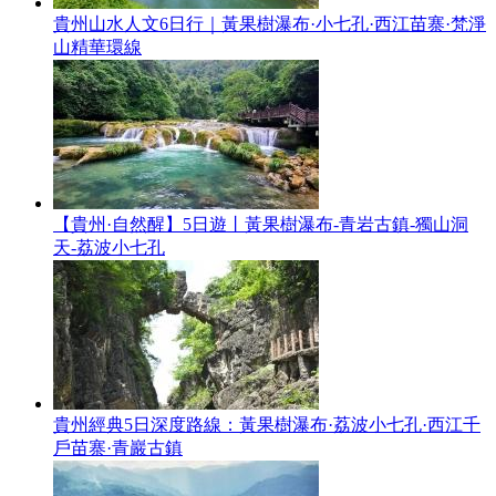
貴州山水人文6日行｜黃果樹瀑布·小七孔·西江苗寨·梵淨
山精華環線
【貴州·自然醒】5日遊丨黃果樹瀑布-青岩古鎮-獨山洞
天-荔波小七孔
貴州經典5日深度路線：黃果樹瀑布·荔波小七孔·西江千
戶苗寨·青巖古鎮