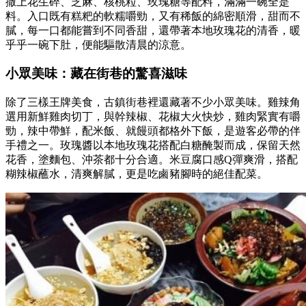
撒上花生碎、芝麻、核桃粒、玫瑰糖等配料，滿滿一碗全是
料。入口既有糕粑的軟糯嚼勁，又有稀飯的綿密順滑，甜而不
膩，每一口都能嘗到不同香甜，還帶著本地玫瑰花的清香，暖
乎乎一碗下肚，便能驅散清晨的涼意。
小眾美味：藏在街巷的驚喜滋味
除了三樣王牌美食，古鎮街巷裡還藏著不少小眾美味。雞辣角
選用新鮮雞肉切丁，與幹辣椒、花椒大火快炒，雞肉緊實有嚼
勁，辣中帶鮮，配米飯、就饅頭都格外下飯，是遊客必帶的伴
手禮之一。玫瑰醬以本地玫瑰花搭配白糖醃製而成，保留天然
花香，塗麵包、沖茶都十分合適。米豆腐口感Q彈爽滑，搭配
糊辣椒蘸水，清爽解膩，更是吃鹵豬腳時的絕佳配菜。