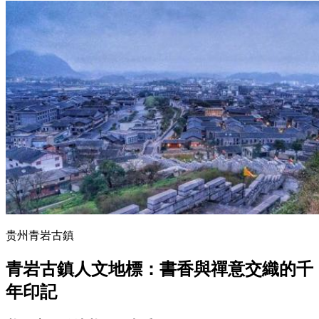
贵州青岩古鎮
青岩古鎮人文地標：書香與禪意交織的千
年印記