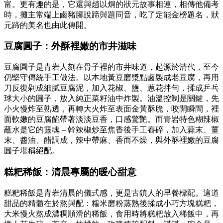
富。更有趣的是，它還與趙以炯的狀元故事相連，相傳他備考
時，攤主常端上鹵豬腳說蹄與題同音，吃了定能金榜題名，狀
元蹄的美名也由此傳開。
豆腐圓子：外酥裡嫩的市井滋味
豆腐圓子是青岩人刻在骨子裡的市井味道，起源於清代，至今
仍堅守傳統手工做法。以本地黃豆磨漿點鹵製成老豆腐，再用
刀反復剁成細膩豆腐泥，加入花椒、鹽、蔥花拌勻，揉成乒乓
球大小的圓子，放入純正菜籽油中炸製。油溫控制是關鍵，先
小火慢炸至熟透，再轉大火炸至表面金黃酥脆，咬開瞬間，裡
面軟嫩的豆腐餡帶著淡淡豆香，口感驚艷。而青岩特色糊辣椒
蘸水是它的靈魂 – 幹辣椒炒至焦香後手工舂碎，加入蒜末、薑
末、醬油、醋調成，辣中帶麻、香而不燥，與外酥裡嫩的豆腐
圓子堪稱絕配。
糕粑稀飯：清晨專屬的暖心甜意
糕粑稀飯是青岩清晨的儀式感，更是古鎮人的早餐標配。這道
甜品的精髓在於熬與配：糯米磨粉蒸熟後揉成小巧方塊糕粑，
大米慢火熬成濃稠順滑的稀飯，食用時將糕粑放入稀飯中，再