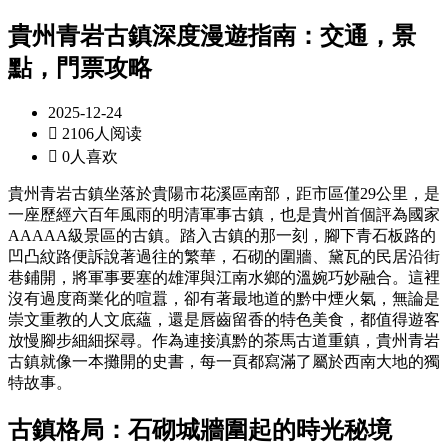
貴州青岩古鎮深度漫遊指南：交通，景
點，門票攻略
2025-12-24

2106人阅读

0人喜欢
貴州青岩古鎮坐落於貴陽市花溪區南部，距市區僅29公里，是
一座歷經六百年風雨的明清軍事古鎮，也是貴州首個評為國家
AAAAA級景區的古鎮。踏入古鎮的那一刻，腳下青石板路的
凹凸紋路便訴說著過往的繁華，石砌的圍牆、黛瓦的民居沿街
巷鋪開，將軍事要塞的雄渾與江南水鄉的溫婉巧妙融合。這裡
沒有過度商業化的喧囂，卻有著最地道的黔中煙火氣，無論是
崇文重教的人文底蘊，還是唇齒留香的特色美食，都值得遊客
放慢腳步細細探尋。作為連接滇黔的茶馬古道重鎮，貴州青岩
古鎮就像一本攤開的史書，每一頁都寫滿了屬於西南大地的獨
特故事。
古鎮格局：石砌城牆圍起的時光秘境