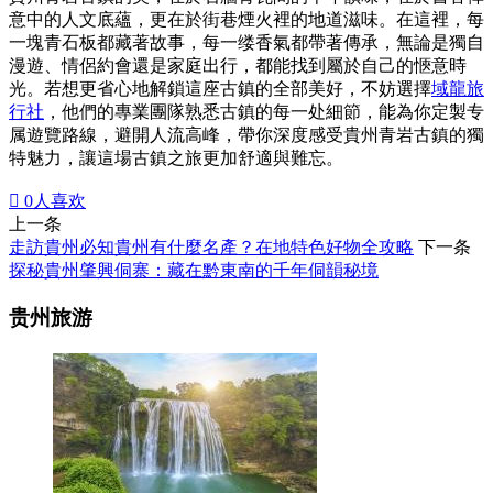
意中的人文底蘊，更在於街巷煙火裡的地道滋味。在這裡，每
一塊青石板都藏著故事，每一缕香氣都帶著傳承，無論是獨自
漫遊、情侶約會還是家庭出行，都能找到屬於自己的愜意時
光。若想更省心地解鎖這座古鎮的全部美好，不妨選擇
域龍旅
行社
，他們的專業團隊熟悉古鎮的每一处細節，能為你定製专
属遊覽路線，避開人流高峰，帶你深度感受貴州青岩古鎮的獨
特魅力，讓這場古鎮之旅更加舒適與難忘。

0
人喜欢
上一条
走訪貴州必知貴州有什麼名產？在地特色好物全攻略
下一条
探秘貴州肇興侗寨：藏在黔東南的千年侗韻秘境
贵州旅游