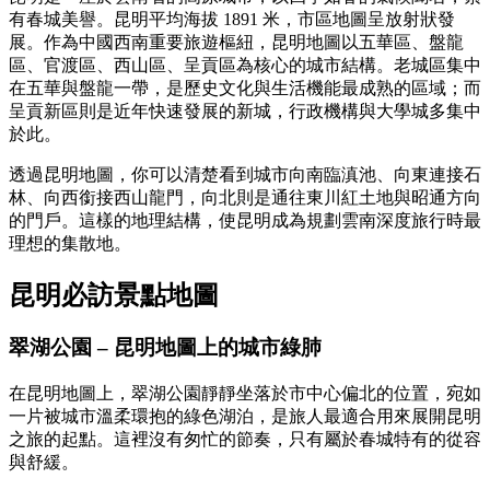
有春城美譽。昆明平均海拔 1891 米，市區地圖呈放射狀發
展。作為中國西南重要旅遊樞紐，昆明地圖以五華區、盤龍
區、官渡區、西山區、呈貢區為核心的城市結構。老城區集中
在五華與盤龍一帶，是歷史文化與生活機能最成熟的區域；而
呈貢新區則是近年快速發展的新城，行政機構與大學城多集中
於此。
透過昆明地圖，你可以清楚看到城市向南臨滇池、向東連接石
林、向西銜接西山龍門，向北則是通往東川紅土地與昭通方向
的門戶。這樣的地理結構，使昆明成為規劃雲南深度旅行時最
理想的集散地。
昆明必訪景點地圖
翠湖公園 –
昆明地圖上的城市綠肺
在昆明地圖上，翠湖公園靜靜坐落於市中心偏北的位置，宛如
一片被城市溫柔環抱的綠色湖泊，是旅人最適合用來展開昆明
之旅的起點。這裡沒有匆忙的節奏，只有屬於春城特有的從容
與舒緩。