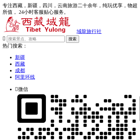
专注西藏，新疆，四川，云南旅游二十余年，纯玩优享，物超
所值， 24小时客服贴心服务。
域龍旅行社

搜索
热门搜索：
新疆
西藏
成都
阿里环线

微信