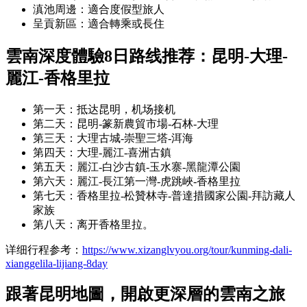
滇池周邊：適合度假型旅人
呈貢新區：適合轉乘或長住
雲南深度體驗8日
路线推荐：
昆明-大理-
麗江-香格里拉
第一天：抵达昆明，机场接机
第二天：昆明-篆新農貿市場-石林-大理
第三天：大理古城-崇聖三塔-洱海
第四天：大理-麗江-喜洲古鎮
第五天：麗江-白沙古鎮-玉水寨-黑龍潭公園
第六天：麗江-長江第一灣-虎跳峽-香格里拉
第七天：香格里拉-松贊林寺-普達措國家公園-拜訪藏人
家族
第八天：离开香格里拉。
详细行程参考：
https://www.xizanglvyou.org/tour/kunming-dali-
xianggelila-lijiang-8day
跟著昆明地圖，開啟更深層的雲南之旅