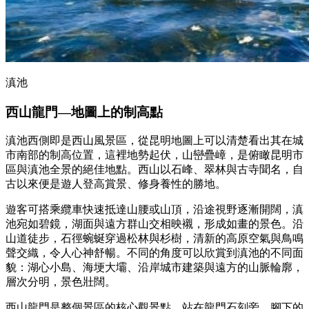
滇池
西山龍門
—
地圖上的制高點
滇池西側即是西山風景區，從昆明地圖上可以清楚看出其在城
市南部的制高位置，這裡地勢起伏，山巒疊嶂，是俯瞰昆明市
區與滇池全景的絕佳地點。西山以石峰、翠林與古寺聞名，自
古以來便是遊人登高賞景、修身養性的勝地。
遊客可搭乘纜車快速抵達山腰或山頂，沿途視野逐漸開闊，滇
池宛如碧鏡，湖面與遠方群山交相映襯，形成如畫的景色。沿
山道徒步，石徑蜿蜒穿過松林與杉樹，清新的高原空氣與鳥鳴
聲交織，令人心神舒暢。不同的角度可以欣賞到滇池的不同面
貌：湖心小島、海埂大壩、沿岸城市建築與遠方的山脈輪廓，
層次分明，景色壯闊。
西山龍門是整個景區的核心觀景點。站在龍門石刻旁，腳下的