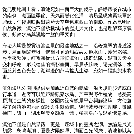
從昆明地圖上看，滇池宛如一面巨大的鏡子，靜靜鑲嵌在城市
的南側，湖面隨季節、天氣而變化色澤，清晨呈現薄霧籠罩的
碧綠，午後則映照出蔚藍天空與遠處西山的倒影。作為昆明的
自然象徵，滇池不僅承載城市的歷史與文化，也是理解高原氣
候、觀察水鳥與濕地生態的重要窗口。
海埂大壩是觀賞滇池全景的最佳地點之一。沿著寬闊的堤道漫
步，湖面廣闊無垠，偶爾可見漁船緩緩划過水面，波光粼粼。
冬季來臨時，紅嘴鷗從北方飛抵滇池，成群結隊，湖面與天空
交相呼應，形成絕佳的攝影畫面。早晨或傍晚，陽光灑落，水
面反射金色光芒，湖岸邊的芦苇搖曳生姿，宛如一幅動態水彩
畫。
滇池濕地公園則提供更加親近自然的體驗。沿著規劃步道或自
行車道，遊客可以近距離觀察水鳥、芦苇與野生植物，感受高
原湖泊生態的多樣性。公園內設有觀景平台與解說牌，方便遊
客了解滇池濕地的保護與生態價值。騎行或步行在湖畔，微風
拂面，遠山、湖水與天空融為一體，帶來身心放鬆的愜意感。
滇池不僅是自然景觀，更是一座城市的靈魂之湖。無論是晨光
初露、鳥鳴滿湖，還是夕陽餘暉、湖面金光閃爍，滇池都以其