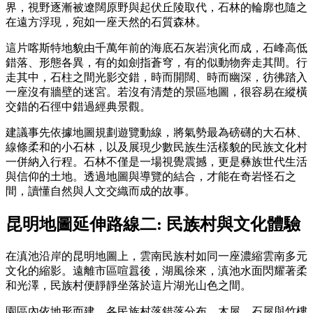
界，視野逐漸被遼闊原野與起伏丘陵取代，石林的輪廓也隨之
在遠方浮現，宛如一座天然的石質森林。
這片喀斯特地貌由千萬年前的海底石灰岩演化而成，石峰高低
錯落、形態各異，有的如劍指蒼穹，有的似動物奔走其間。行
走其中，石柱之間光影交錯，時而開闊、時而幽深，彷彿踏入
一座沒有牆壁的迷宮。若沒有清楚的景區地圖，很容易在縱橫
交錯的石徑中錯過經典景觀。
建議事先依據地圖規劃遊覽動線，將氣勢最為磅礴的大石林、
線條柔和的小石林，以及展現少數民族生活樣貌的民族文化村
一併納入行程。石林不僅是一場視覺震撼，更是彝族世代生活
與信仰的土地。透過地圖與導覽的結合，才能在奇岩怪石之
間，讀懂自然與人文交織而成的故事。
昆明地圖延伸路線二
:
民族村與文化體驗
在滇池沿岸的昆明地圖上，雲南民族村如同一座濃縮雲南多元
文化的縮影。遠離市區喧囂後，湖風徐來，滇池水面閃耀著柔
和光澤，民族村便靜靜坐落於這片湖光山色之間。
園區內依地形而建，各民族村落錯落分布，木屋、石屋與竹樓