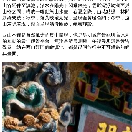
山谷延伸至滇池，湖水在陽光下閃耀銀光，雲影漂浮於湖面與
山巒之間，構成一幅動態山水畫。春夏之際，山花點綴，林間
新綠繁茂；秋季，落葉映襯湖光，呈現金黃暖色調；冬季，遠
山若隱若現，湖面呈現清澈幽藍，氣氛靜謐。
西山不僅是自然風光的集中體現，也是昆明城市景觀與高原湖
泊互動的最佳觀景平台。無論是清晨迎曦、午後漫步還是黃昏
觀景，站在西山龍門俯瞰滇池，都是昆明旅行中不可錯過的經
典畫面。