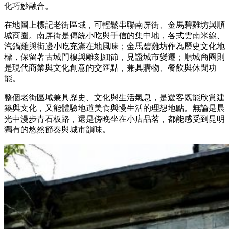
化巧妙融合。
在地圖上標記老街區域，可輕鬆串聯南屏街、金馬碧雞坊與順
城商圈。南屏街是傳統小吃與手信的集中地，各式雲南米線、
汽鍋雞與街邊小吃充滿在地風味；金馬碧雞坊作為歷史文化地
標，保留著古城門樓與雕刻細節，見證城市變遷；順城商圈則
是現代商業與文化創意的交匯點，兼具購物、餐飲與休閒功
能。
整個老街區域兼具歷史、文化與生活氣息，是遊客既能欣賞建
築與文化，又能體驗地道美食與慢生活的理想地點。無論是晨
光中漫步青石板路，還是傍晚坐在小店品茗，都能感受到昆明
獨有的悠然節奏與城市韻味。