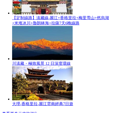
【定制線路】滇藏線-麗江+香格里拉+梅里雪山+然烏湖
+米堆冰川+魯朗林海+拉薩7天6晚線路
川滇藏・極致風景 12 日深度環線
大理-香格里拉-麗江雲南經典7日遊