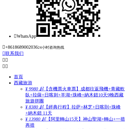

WhatsApp

+8618689002036
24小时咨询热线

联系我们




首頁
西藏旅游
¥ 9980 起
【含機票火車票】成都往返飛機+青藏軟
臥+拉薩+日喀则+羊湖+珠峰+納木錯10天9晚西藏
旅遊拼團
¥ 8380 起
【經典行程】拉萨+林芝+日喀則+珠峰
+納木錯 11天
¥ 13980 起
【阿里轉山15天】神山聖湖+轉山+一措
再措