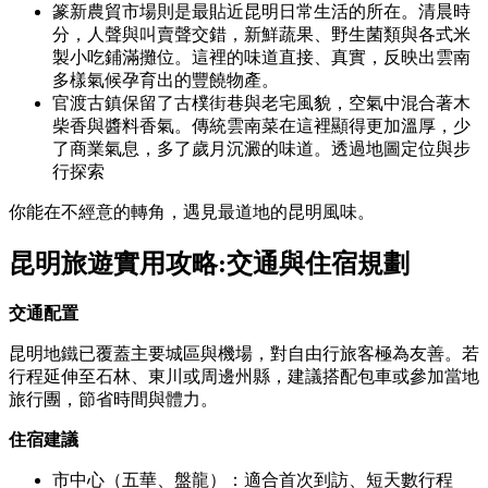
篆新農貿市場則是最貼近昆明日常生活的所在。清晨時
分，人聲與叫賣聲交錯，新鮮蔬果、野生菌類與各式米
製小吃鋪滿攤位。這裡的味道直接、真實，反映出雲南
多樣氣候孕育出的豐饒物產。
官渡古鎮保留了古樸街巷與老宅風貌，空氣中混合著木
柴香與醬料香氣。傳統雲南菜在這裡顯得更加溫厚，少
了商業氣息，多了歲月沉澱的味道。透過地圖定位與步
行探索
你能在不經意的轉角，遇見最道地的昆明風味。
昆明旅遊實用攻略
:
交通與住宿規劃
交通配置
昆明地鐵已覆蓋主要城區與機場，對自由行旅客極為友善。若
行程延伸至石林、東川或周邊州縣，建議搭配包車或參加當地
旅行團，節省時間與體力。
住宿建議
市中心（五華、盤龍）：適合首次到訪、短天數行程