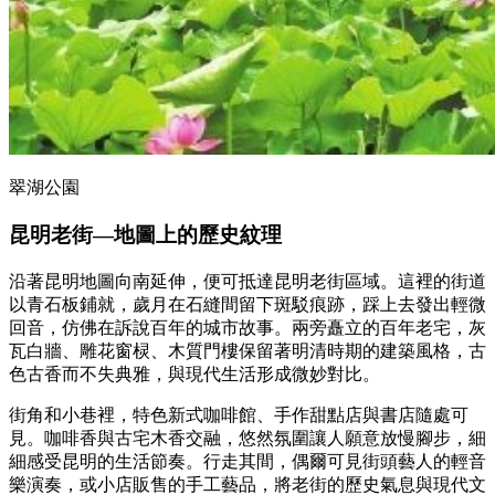
翠湖公園
昆明老街
—
地圖上的歷史紋理
沿著昆明地圖向南延伸，便可抵達昆明老街區域。這裡的街道
以青石板鋪就，歲月在石縫間留下斑駁痕跡，踩上去發出輕微
回音，仿佛在訴說百年的城市故事。兩旁矗立的百年老宅，灰
瓦白牆、雕花窗棂、木質門樓保留著明清時期的建築風格，古
色古香而不失典雅，與現代生活形成微妙對比。
街角和小巷裡，特色新式咖啡館、手作甜點店與書店隨處可
見。咖啡香與古宅木香交融，悠然氛圍讓人願意放慢腳步，細
細感受昆明的生活節奏。行走其間，偶爾可見街頭藝人的輕音
樂演奏，或小店販售的手工藝品，將老街的歷史氣息與現代文