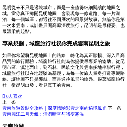
昆明從來不只是過境城市，而是一座值得細細閱讀的地圖之
城。當你真正攤開昆明地圖，會發現每一條道路、每一片湖
泊、每一個城區，都通往不同層次的風景與故事。無論你是第
一次來雲南，或計畫展開高原深度旅行，昆明都是最穩妥、也
最溫柔的起點。
專業規劃，
域龍旅行社祝你完成雲南昆明之旅
如果你希望將昆明地圖上的路線，轉化為真正順暢、深入且高
品質的旅行體驗，域龍旅行社能為你提供最專業的協助。從昆
明市區、滇池西山，到石林、民族文化與雲南多地串聯行程，
域龍旅行社以在地經驗為基礎，為每一位旅人量身打造專屬路
線。讓地圖不只是導航，而是通往風景的鑰匙。跟著域龍旅行
社，從昆明出發，看見真正的雲南。

0
人喜欢
上一条
雲南旅遊景點全攻略｜深度體驗彩雲之南的秘境風光
下一条
雲南麗江二月天氣：清冽晴空与骤变寒温
云南旅游