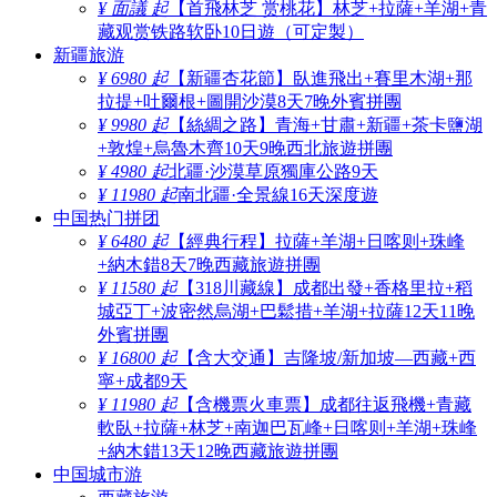
¥ 面議 起
【首飛林芝 赏桃花】林芝+拉薩+羊湖+青
藏观赏铁路软卧10日遊（可定製）
新疆旅游
¥ 6980 起
【新疆杏花節】臥進飛出+賽里木湖+那
拉提+吐爾根+圖開沙漠8天7晚外賓拼團
¥ 9980 起
【絲綢之路】青海+甘肅+新疆+茶卡鹽湖
+敦煌+烏魯木齊10天9晚西北旅遊拼團
¥ 4980 起
北疆·沙漠草原獨庫公路9天
¥ 11980 起
南北疆·全景線16天深度遊
中国热门拼团
¥ 6480 起
【經典行程】拉薩+羊湖+日喀则+珠峰
+納木錯8天7晚西藏旅遊拼團
¥ 11580 起
【318川藏線】成都出發+香格里拉+稻
城亞丁+波密然烏湖+巴鬆措+羊湖+拉薩12天11晚
外賓拼團
¥ 16800 起
【含大交通】吉隆坡/新加坡—西藏+西
寧+成都9天
¥ 11980 起
【含機票火車票】成都往返飛機+青藏
軟臥+拉薩+林芝+南迦巴瓦峰+日喀则+羊湖+珠峰
+納木錯13天12晚西藏旅遊拼團
中国城市游