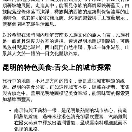
順著坡地展開。走進其中，能看見傣族的高腳屋映著藍天，白
族院落線條俐落而潔淨，彝族與納西族的建築則保留濃厚的山
地特色。色彩鮮明的民族服飾、悠揚的樂聲與手工技藝展示，
使整個園區充滿生活氣息。
對於希望在短時間內理解雲南多民族文化的旅人而言，民族村
是一處兼具深度與效率的選擇。透過昆明地圖規劃路線，可將
民族村與滇池湖岸、西山龍門自然串聯，形成一條集湖景、山
景與人文於一體的一日文化體驗路線。
昆明的特色美食
:
舌尖上的城市探索
旅行中的地圖，不只是方向的指引，更是通往城市味道的線
索。昆明的美食分布，正如這座城市本身，隱藏在街巷、市集
與古鎮之中。善用昆明地圖標記美食區域，能讓味蕾的探索更
加精準而豐富。
南屏街與正義坊一帶，是昆明最熱鬧的城市核心。街道
間蒸氣繚繞，過橋米線湯色清亮卻層次豐富，汽鍋雞則
在慢火蒸煮中釋放出溫潤香氣，呈現雲南料理細膩而不
張揚的風格。