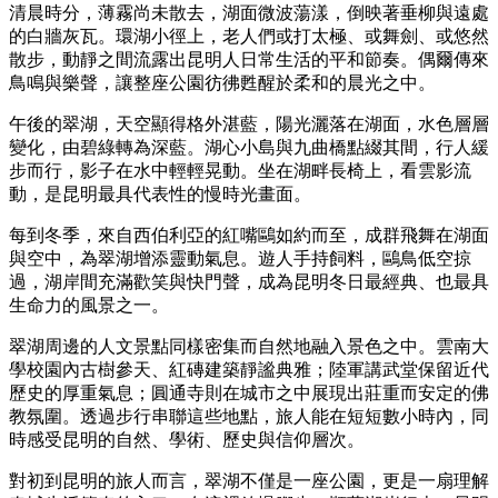
清晨時分，薄霧尚未散去，湖面微波蕩漾，倒映著垂柳與遠處
的白牆灰瓦。環湖小徑上，老人們或打太極、或舞劍、或悠然
散步，動靜之間流露出昆明人日常生活的平和節奏。偶爾傳來
鳥鳴與樂聲，讓整座公園彷彿甦醒於柔和的晨光之中。
午後的翠湖，天空顯得格外湛藍，陽光灑落在湖面，水色層層
變化，由碧綠轉為深藍。湖心小島與九曲橋點綴其間，行人緩
步而行，影子在水中輕輕晃動。坐在湖畔長椅上，看雲影流
動，是昆明最具代表性的慢時光畫面。
每到冬季，來自西伯利亞的紅嘴鷗如約而至，成群飛舞在湖面
與空中，為翠湖增添靈動氣息。遊人手持飼料，鷗鳥低空掠
過，湖岸間充滿歡笑與快門聲，成為昆明冬日最經典、也最具
生命力的風景之一。
翠湖周邊的人文景點同樣密集而自然地融入景色之中。雲南大
學校園內古樹參天、紅磚建築靜謐典雅；陸軍講武堂保留近代
歷史的厚重氣息；圓通寺則在城市之中展現出莊重而安定的佛
教氛圍。透過步行串聯這些地點，旅人能在短短數小時內，同
時感受昆明的自然、學術、歷史與信仰層次。
對初到昆明的旅人而言，翠湖不僅是一座公園，更是一扇理解