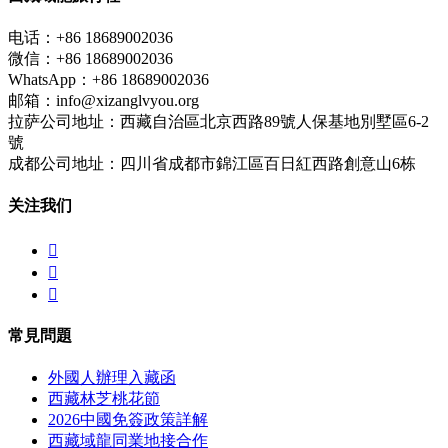
电话：+86 18689002036
微信：+86 18689002036
WhatsApp：+86 18689002036
邮箱：info@xizanglvyou.org
拉萨公司地址：西藏自治區北京西路89號人保基地別墅區6-2
號
成都公司地址：四川省成都市錦江區百日紅西路創意山6栋
关注我们



常見問題
外國人辦理入藏函
西藏林芝桃花節
2026中國免簽政策詳解
西藏域龍同業地接合作