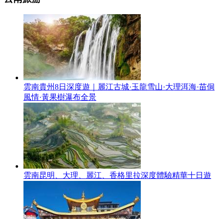
雲南貴州8日深度遊｜麗江古城·玉龍雪山·大理洱海·苗侗
風情·黃果樹瀑布全景
雲南昆明、大理、麗江、香格里拉深度體驗精華十日遊