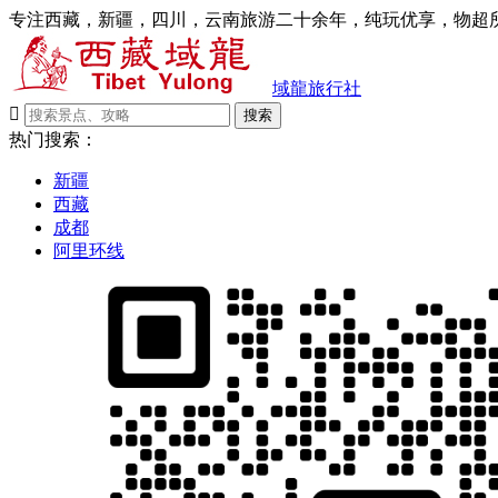
专注西藏，新疆，四川，云南旅游二十余年，纯玩优享，物超所
域龍旅行社

搜索
热门搜索：
新疆
西藏
成都
阿里环线