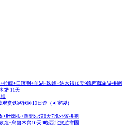
拉薩+日喀则+羊湖+珠峰+納木錯10天9晚西藏旅遊拼團
錯 11天
再措
藏观赏铁路软卧10日遊（可定製）
提+吐爾根+圖開沙漠8天7晚外賓拼團
敦煌+烏魯木齊10天9晚西北旅遊拼團