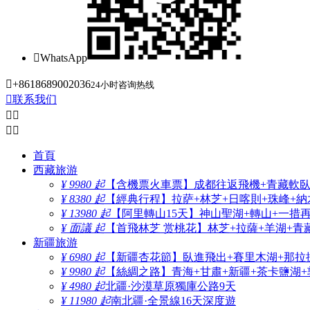

WhatsApp

+8618689002036
24小时咨询热线

联系我们




首頁
西藏旅游
¥ 9980 起
【含機票火車票】成都往返飛機+青藏軟臥+
¥ 8380 起
【經典行程】拉萨+林芝+日喀則+珠峰+納木
¥ 13980 起
【阿里轉山15天】神山聖湖+轉山+一措
¥ 面議 起
【首飛林芝 赏桃花】林芝+拉薩+羊湖+青
新疆旅游
¥ 6980 起
【新疆杏花節】臥進飛出+賽里木湖+那拉
¥ 9980 起
【絲綢之路】青海+甘肅+新疆+茶卡鹽湖+
¥ 4980 起
北疆·沙漠草原獨庫公路9天
¥ 11980 起
南北疆·全景線16天深度遊