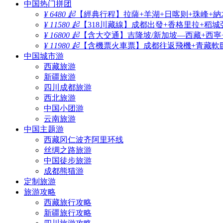
中国热门拼团
¥ 6480 起
【經典行程】拉薩+羊湖+日喀则+珠峰+納
¥ 11580 起
【318川藏線】成都出發+香格里拉+稻城
¥ 16800 起
【含大交通】吉隆坡/新加坡—西藏+西寧
¥ 11980 起
【含機票火車票】成都往返飛機+青藏軟臥
中国城市游
西藏旅游
新疆旅游
四川成都旅游
西北旅游
中国小团游
云南旅游
中国主题游
西藏冈仁波齐阿里环线
丝绸之路旅游
中国徒步旅游
成都熊猫游
定制旅游
旅游攻略
西藏旅行攻略
新疆旅行攻略