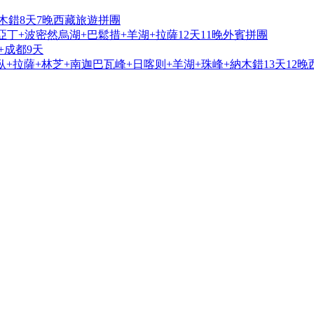
木錯8天7晚西藏旅遊拼團
亞丁+波密然烏湖+巴鬆措+羊湖+拉薩12天11晚外賓拼團
+成都9天
+拉薩+林芝+南迦巴瓦峰+日喀则+羊湖+珠峰+納木錯13天12