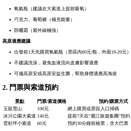
氧氣瓶（建議在大索道上提前吸氧）
巧克力、葡萄糖（補充能量）
防曬霜（紫外線極強）
高原適應建議
出發前1天先購買氧氣瓶（景區內60元/瓶，外面10-20元
不建議洗澡，避免血液流向皮膚影響適應
可備高原安或高原安益生菌，幫助身體適應高海拔
2. 門票與索道預約
景點
門票/索道價格
預約/購票方式
玉龍雪山
100元
網上購買或景區入口掃碼
冰川公園大索道
140元
提前7天在“麗江旅遊集團”預約，
雲杉坪小索道
60元
預約30分鐘前檢票，含大巴票