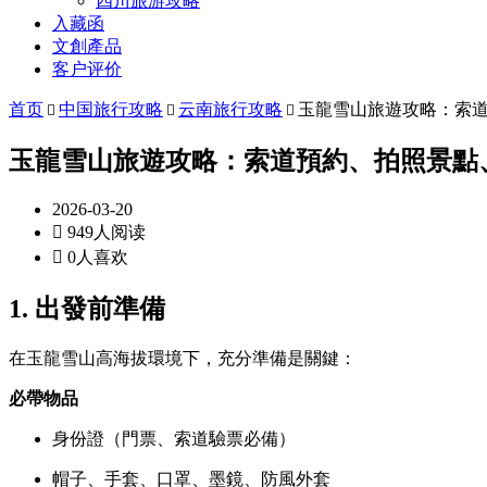
四川旅游攻略
入藏函
文創產品
客户评价
首页
中国旅行攻略
云南旅行攻略
玉龍雪山旅遊攻略：索



玉龍雪山旅遊攻略：索道預約、拍照景點
2026-03-20

949人阅读

0人喜欢
1. 出發前準備
在玉龍雪山高海拔環境下，充分準備是關鍵：
必帶物品
身份證（門票、索道驗票必備）
帽子、手套、口罩、墨鏡、防風外套