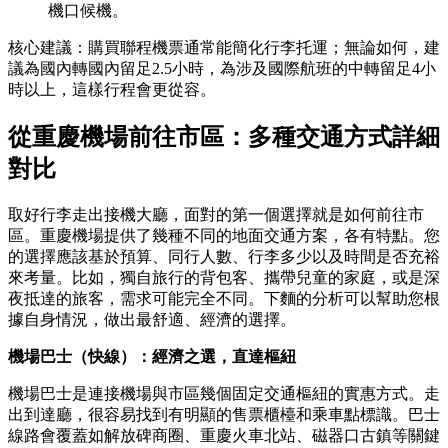
機口候機。
核心建議：購買聯程機票通常能簡化行李托運；無論如何，建
議為國內轉國內留足2.5小時，為涉及國際航班的中轉留足4小
時以上，這樣行程會更從容。
從重慶機場前往市區：多種交通方式詳細
對比
取好行李走出接機大廳，面對的第一個選擇就是如何前往市
區。重慶機場提供了幾種不同的地面交通方案，各有特點。您
的選擇應該基於預算、同行人數、行李多少以及時間是否充裕
來考量。比如，獨自旅行的背包客、攜帶兒童的家庭，或是深
夜抵達的旅客，需求可能完全不同。下麵的分析可以幫助您根
據自身情況，做出最舒適、經濟的選擇。
機場巴士（快線）：經濟之選，直達樞紐
機場巴士是連接機場與市區幾個固定交通樞紐的實惠方式。走
出到達廳，很容易找到有明顯的售票櫃檯和乘車點標識。巴士
線路會覆蓋如解放碑商圈、重慶火車北站、磁器口古鎮等關鍵