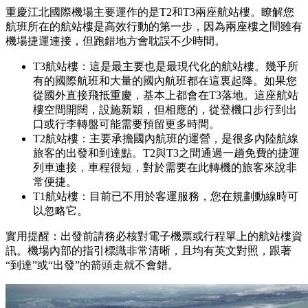
重慶江北國際機場主要運作的是T2和T3兩座航站樓。瞭解您
航班所在的航站樓是高效行動的第一步，因為兩座樓之間雖有
機場捷運連接，但跑錯地方會耽誤不少時間。
T3航站樓：這是最主要也是最現代化的航站樓。幾乎所
有的國際航班和大量的國內航班都在這裏起降。如果您
從國外直接飛抵重慶，基本上都會在T3落地。這座航站
樓空間開闊，設施新穎，但相應的，從登機口步行到出
口或行李轉盤可能需要預留更多時間。
T2航站樓：主要承擔國內航班的運營，是很多內陸航線
旅客的出發和到達點。T2與T3之間通過一趟免費的捷運
列車連接，車程很短，對於需要在此轉機的旅客來說非
常便捷。
T1航站樓：目前已不用於客運服務，您在規劃動線時可
以忽略它。
實用提醒：出發前請務必核對電子機票或行程單上的航站樓資
訊。機場內部的指引標識非常清晰，且均有英文對照，跟著
“到達”或“出發”的箭頭走就不會錯。