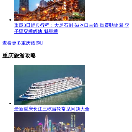
重慶3日經典行程：大足石刻-磁器口古鎮-重慶動物園-李
子壩穿樓輕軌-魁星樓
查看更多重庆旅游

重庆旅游攻略
最新重庆长江三峡游轮常见问题大全