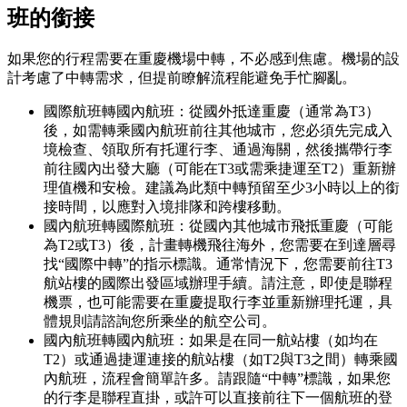
班的銜接
如果您的行程需要在重慶機場中轉，不必感到焦慮。機場的設
計考慮了中轉需求，但提前瞭解流程能避免手忙腳亂。
國際航班轉國內航班：從國外抵達重慶（通常為T3）
後，如需轉乘國內航班前往其他城市，您必須先完成入
境檢查、領取所有托運行李、通過海關，然後攜帶行李
前往國內出發大廳（可能在T3或需乘捷運至T2）重新辦
理值機和安檢。建議為此類中轉預留至少3小時以上的銜
接時間，以應對入境排隊和跨樓移動。
國內航班轉國際航班：從國內其他城市飛抵重慶（可能
為T2或T3）後，計畫轉機飛往海外，您需要在到達層尋
找“國際中轉”的指示標識。通常情況下，您需要前往T3
航站樓的國際出發區域辦理手續。請注意，即使是聯程
機票，也可能需要在重慶提取行李並重新辦理托運，具
體規則請諮詢您所乘坐的航空公司。
國內航班轉國內航班：如果是在同一航站樓（如均在
T2）或通過捷運連接的航站樓（如T2與T3之間）轉乘國
內航班，流程會簡單許多。請跟隨“中轉”標識，如果您
的行李是聯程直掛，或許可以直接前往下一個航班的登