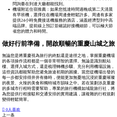
問詢臺在到達大廳都能找到。
機場附近住宿推薦：如果您抵達時間過晚或第二天清晨
有早班機，選擇住在機場周邊會輕鬆許多。周邊有多家
提供24小時免費接送機服務的酒店，涵蓋經濟型到中高
端品牌。提前線上預訂並確認好接機細節，可以極大節
省您的體力和時間。
做好行前準備，開啟順暢的重慶山城之旅
無論您是將重慶視為旅行的終點還是途徑之地，掌握重慶機場
的各項操作流程都是一個非常明智的選擇。無論是識別航站
樓、選擇入城方式，還是梳理轉機步驟、充分利用機場設施，
這些資訊都能幫助您避免旅途初期的困擾。當您從機場出發的
每一步都安排得井井有條時，便能更加無憂地沉浸於重慶璀璨
的夜景、火辣的美食和獨特城市韻味之中。若在策劃涉及重慶
的多城市行程時需要幫助，專業的旅行機構如域龍旅行社，將
為您提供行程接駁和交通安排的實用建議，讓複雜的行程規劃
變得輕鬆簡單。

0
人喜欢
上一条