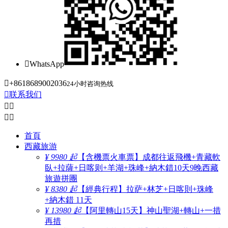

WhatsApp

+8618689002036
24小时咨询热线

联系我们




首頁
西藏旅游
¥ 9980 起
【含機票火車票】成都往返飛機+青藏軟
臥+拉薩+日喀则+羊湖+珠峰+納木錯10天9晚西藏
旅遊拼團
¥ 8380 起
【經典行程】拉萨+林芝+日喀則+珠峰
+納木錯 11天
¥ 13980 起
【阿里轉山15天】神山聖湖+轉山+一措
再措