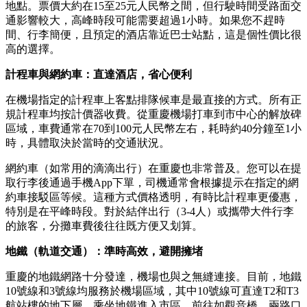
地點。票價大約在15至25元人民幣之間，但行駛時間受路面交
通影響較大，高峰時段可能需要超過1小時。如果您不趕時
間、行李簡便，且預定的酒店靠近巴士站點，這是個性價比很
高的選擇。
計程車與網約車：直達酒店，省心便利
在機場指定的計程車上客點排隊候車是最直接的方式。所有正
規計程車均按計價器收費。從重慶機場打車到市中心的解放碑
區域，車費通常在70到100元人民幣左右，耗時約40分鐘至1小
時，具體取決於當時的交通狀況。
網約車（如常用的滴滴出行）在重慶也非常普及。您可以在提
取行李後通過手機App下單，司機通常會根據提示在指定的網
約車接駁區等候。這種方式價格透明，有時比計程車更優惠，
特別是在平峰時段。對於結伴出行（3-4人）或攜帶大件行李
的旅客，分攤車費後往往既方便又划算。
地鐵（軌道交通）：準時高效，避開擁堵
重慶的地鐵網路十分發達，機場也與之無縫連接。目前，地鐵
10號線和3號線均服務於機場區域，其中10號線可直達T2和T3
航站樓的地下層。乘坐地鐵進入市區，前往如觀音橋、兩路口