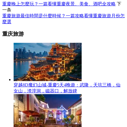
重慶晚上怎麼玩？一篇看懂重慶夜景、美食、酒吧全攻略
下
一条
重慶旅遊最佳時間是什麼時候？一篇攻略看懂重慶旅遊月份怎
麼選
重庆旅游
穿越8D魔幻山城-重慶5天4晚遊：武隆，天坑三橋，仙
女山，渣滓洞，磁器口，解放碑