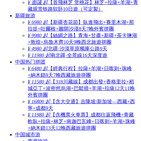
¥ 面議 起
【首飛林芝 赏桃花】林芝+拉薩+羊湖+青
藏观赏铁路软卧10日遊（可定製）
新疆旅游
¥ 6980 起
【新疆杏花節】臥進飛出+賽里木湖+那
拉提+吐爾根+圖開沙漠8天7晚外賓拼團
¥ 9980 起
【絲綢之路】青海+甘肅+新疆+茶卡鹽湖
+敦煌+烏魯木齊10天9晚西北旅遊拼團
¥ 4980 起
北疆·沙漠草原獨庫公路9天
¥ 11980 起
南北疆·全景線16天深度遊
中国热门拼团
¥ 6480 起
【經典行程】拉薩+羊湖+日喀则+珠峰
+納木錯8天7晚西藏旅遊拼團
¥ 11580 起
【318川藏線】成都出發+香格里拉+稻
城亞丁+波密然烏湖+巴鬆措+羊湖+拉薩12天11晚
外賓拼團
¥ 16800 起
【含大交通】吉隆坡/新加坡—西藏+西
寧+成都9天
¥ 11980 起
【含機票火車票】成都往返飛機+青藏
軟臥+拉薩+林芝+南迦巴瓦峰+日喀则+羊湖+珠峰
+納木錯13天12晚西藏旅遊拼團
中国城市游