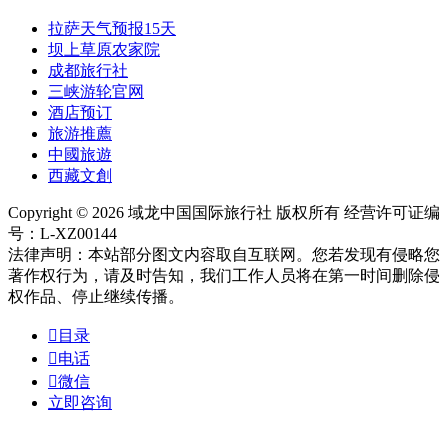
拉萨天气预报15天
坝上草原农家院
成都旅行社
三峡游轮官网
酒店预订
旅游推薦
中國旅遊
西藏文創
Copyright © 2026 域龙中国国际旅行社 版权所有 经营许可证编
号：L-XZ00144
法律声明：本站部分图文内容取自互联网。您若发现有侵略您
著作权行为，请及时告知，我们工作人员将在第一时间删除侵
权作品、停止继续传播。

目录

电话

微信
立即咨询