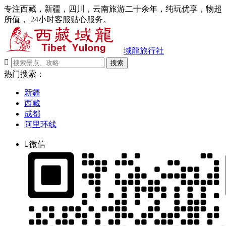
专注西藏，新疆，四川，云南旅游二十余年，纯玩优享，物超
所值， 24小时客服贴心服务。
域龍旅行社

搜索
热门搜索：
新疆
西藏
成都
阿里环线

微信