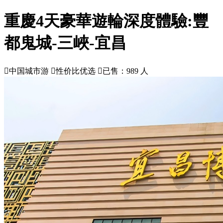
重慶4天豪華遊輪深度體驗:豐
都鬼城-三峽-宜昌

中国城市游

性价比优选

已售：989 人