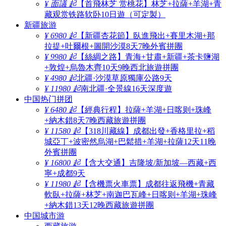
¥ 面議 起
【首飛林芝 赏桃花】林芝+拉薩+羊湖+青
藏观赏铁路软卧10日遊（可定製）
新疆旅游
¥ 6980 起
【新疆杏花節】臥進飛出+賽里木湖+那
拉提+吐爾根+圖開沙漠8天7晚外賓拼團
¥ 9980 起
【絲綢之路】青海+甘肅+新疆+茶卡鹽湖
+敦煌+烏魯木齊10天9晚西北旅遊拼團
¥ 4980 起
北疆·沙漠草原獨庫公路9天
¥ 11980 起
南北疆·全景線16天深度遊
中国热门拼团
¥ 6480 起
【經典行程】拉薩+羊湖+日喀则+珠峰
+納木錯8天7晚西藏旅遊拼團
¥ 11580 起
【318川藏線】成都出發+香格里拉+稻
城亞丁+波密然烏湖+巴鬆措+羊湖+拉薩12天11晚
外賓拼團
¥ 16800 起
【含大交通】吉隆坡/新加坡—西藏+西
寧+成都9天
¥ 11980 起
【含機票火車票】成都往返飛機+青藏
軟臥+拉薩+林芝+南迦巴瓦峰+日喀则+羊湖+珠峰
+納木錯13天12晚西藏旅遊拼團
中国城市游