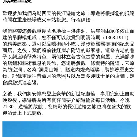
歡迎參加我們為期四天的長江遊輪之旅！導遊將根據您的抵達
時間在重慶機場或火車站接您。行程伊始，
我們將帶您參觀重慶著名地標－洪崖洞。洪崖洞由眾多依山而
建的吊腳樓組成，您不僅可以欣賞到明清時期（1368-1911）
的精美建築，還可以品嚐街頭小吃，漫步於熙熙攘攘的紀念品
商店。之後，我們將前往紅崖岩附近的戴家巷。這條古老的巷
子以懸崖峭壁為特色，兩側林立著古色古香的房屋、充滿韻味
的店鋪和藝術氣息的裝飾。您還將參觀一條獨特的隧道，它原
為防空洞，名為“洞見山城”。隧道內燈光璀璨，裝飾著歷史文
物、記錄重慶往昔歲月的老照片以及眾多趣味十足的店鋪，定
會讓您流連忘返。
之後，我們將安排您登上豪華的新世紀遊輪。享用完船上自助
晚餐後，導遊將為所有賓客簡要介紹遊輪及每日活動。今晚
21:30，遊輪將啟航，您精彩的長江遊輪之旅也將在盛大的歡
迎酒會上正式開啟。