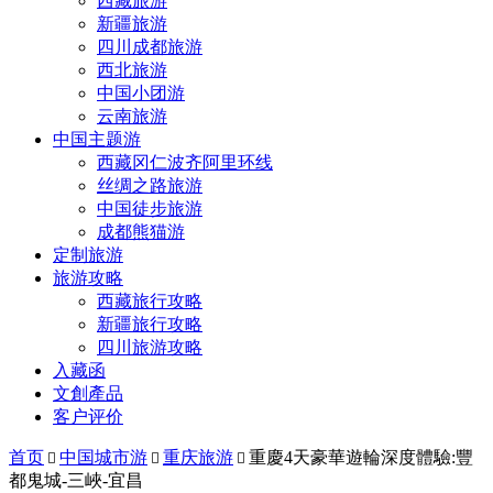
西藏旅游
新疆旅游
四川成都旅游
西北旅游
中国小团游
云南旅游
中国主题游
西藏冈仁波齐阿里环线
丝绸之路旅游
中国徒步旅游
成都熊猫游
定制旅游
旅游攻略
西藏旅行攻略
新疆旅行攻略
四川旅游攻略
入藏函
文創產品
客户评价
首页
中国城市游
重庆旅游
重慶4天豪華遊輪深度體驗:豐



都鬼城-三峽-宜昌