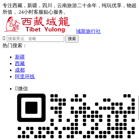
专注西藏，新疆，四川，云南旅游二十余年，纯玩优享，物超
所值， 24小时客服贴心服务。
域龍旅行社

搜索
热门搜索：
新疆
西藏
成都
阿里环线

微信