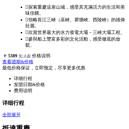

探索重慶這座山城，感受其充滿活力的生活和美
味佳餚。

領略長江三峽（巫峽、瞿塘峽、西陵峽）的雄偉
壯麗。

欣賞世界最大的水力發電大壩－三峽大壩工程。

參與船上豐富多彩的文化活動，感受徹底的放
鬆。
￥
5389
价格说明
元/人起
查看团期&价格
最低价格保证，立即预定，尽享更多优惠
详细行程
发团日期&价格
费用说明
详细行程
全部展开
抵達重慶