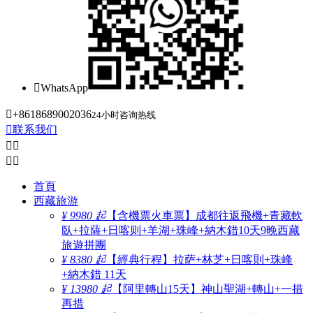

WhatsApp

+8618689002036
24小时咨询热线

联系我们




首頁
西藏旅游
¥ 9980 起
【含機票火車票】成都往返飛機+青藏軟
臥+拉薩+日喀则+羊湖+珠峰+納木錯10天9晚西藏
旅遊拼團
¥ 8380 起
【經典行程】拉萨+林芝+日喀則+珠峰
+納木錯 11天
¥ 13980 起
【阿里轉山15天】神山聖湖+轉山+一措
再措