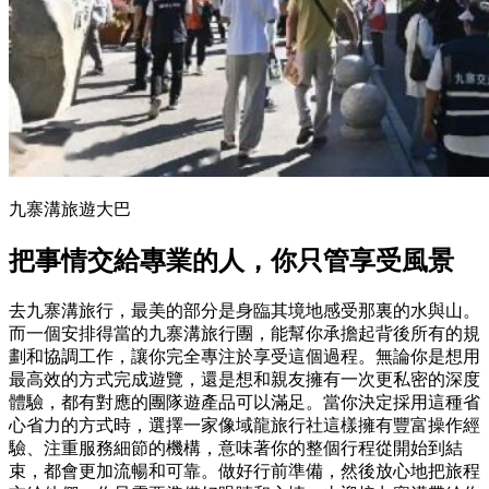
九寨溝旅遊大巴
把事情交給專業的人，你只管享受風景
去九寨溝旅行，最美的部分是身臨其境地感受那裏的水與山。
而一個安排得當的九寨溝旅行團，能幫你承擔起背後所有的規
劃和協調工作，讓你完全專注於享受這個過程。無論你是想用
最高效的方式完成遊覽，還是想和親友擁有一次更私密的深度
體驗，都有對應的團隊遊產品可以滿足。當你決定採用這種省
心省力的方式時，選擇一家像域龍旅行社這樣擁有豐富操作經
驗、注重服務細節的機構，意味著你的整個行程從開始到結
束，都會更加流暢和可靠。做好行前準備，然後放心地把旅程