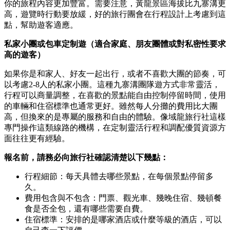
你的旅程內容更加豐富。需要注意，黃龍景區海拔比九寨溝更
高，遊覽時行動要放緩，好的旅行團會在行程設計上考慮到這
點，幫助遊客適應。
私家小團或包車定制遊（適合家庭、朋友團體或對私密性要求
高的遊客）
如果你是和家人、好友一起出行，或者不喜歡大團的節奏，可
以考慮2-8人的私家小團。這種九寨溝團隊遊方式非常靈活，
行程可以商量調整，在喜歡的景點能自由控制停留時間，使用
的車輛和住宿標準也通常更好。雖然每人分攤的費用比大團
高，但換來的是專屬的服務和自由的體驗。像域龍旅行社這樣
專門操作這類線路的機構，在定制靈活行程和調配優質資源方
面往往更有經驗。
報名前，請務必向旅行社確認清楚以下幾點：
行程細節：每天具體去哪些景點，在每個景點停留多
久。
費用包含與不包含：門票、觀光車、幾晚住宿、幾頓餐
食是否全包，還有哪些需要自費。
住宿標準：安排的是哪家酒店或什麼等級的酒店，可以