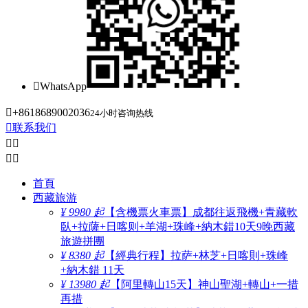

WhatsApp

+8618689002036
24小时咨询热线

联系我们




首頁
西藏旅游
¥ 9980 起
【含機票火車票】成都往返飛機+青藏軟
臥+拉薩+日喀则+羊湖+珠峰+納木錯10天9晚西藏
旅遊拼團
¥ 8380 起
【經典行程】拉萨+林芝+日喀則+珠峰
+納木錯 11天
¥ 13980 起
【阿里轉山15天】神山聖湖+轉山+一措
再措