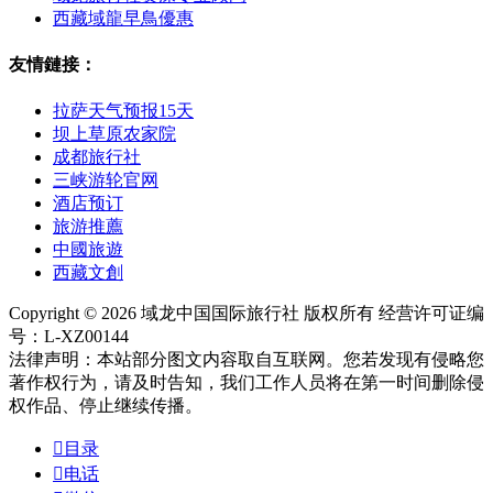
西藏域龍早鳥優惠
友情鏈接：
拉萨天气预报15天
坝上草原农家院
成都旅行社
三峡游轮官网
酒店预订
旅游推薦
中國旅遊
西藏文創
Copyright © 2026 域龙中国国际旅行社 版权所有 经营许可证编
号：L-XZ00144
法律声明：本站部分图文内容取自互联网。您若发现有侵略您
著作权行为，请及时告知，我们工作人员将在第一时间删除侵
权作品、停止继续传播。

目录

电话