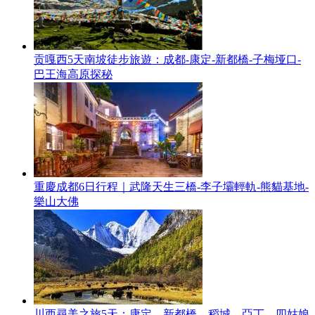
贡嘎西5天南坡徒步旅遊：成都-康定-新都橋-子梅垭口-
巴王海高原探秘
重慶成都6日行程｜武隆天生三橋-李子壩輕軌-熊貓基地-
樂山大佛
川西尋美之旅5天：康定，新都橋，稻城，亞丁，四姑娘