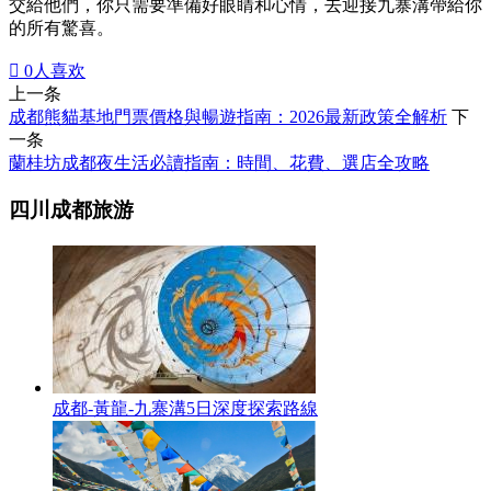
交給他們，你只需要準備好眼睛和心情，去迎接九寨溝帶給你
的所有驚喜。

0
人喜欢
上一条
成都熊貓基地門票價格與暢遊指南：2026最新政策全解析
下
一条
蘭桂坊成都夜生活必讀指南：時間、花費、選店全攻略
四川成都旅游
成都-黃龍-九寨溝5日深度探索路線