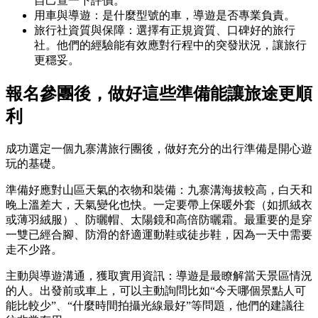
自己查一下評價。
用車與導遊：是什麼型號的車，導遊是否專業負責。
旅行社資質與保障：選擇有正規資質、口碑好的旅行
社。他們的經驗能有效應對行程中的突發狀況，讓旅行
更穩妥。
報名參團後，做好這些準備能讓旅途更順
利
成功選定一個九寨溝旅行團後，做好充分的出行準備是開心遊
玩的基礎。
準備好應對山區天氣的衣物和裝備：九寨溝海拔較高，白天和
晚上溫差大，天氣變化也快。一定要帶上保暖外套（如抓絨衣
或薄羽絨服）、防曬帽、太陽鏡和高倍防曬霜。最重要的是穿
一雙已經合腳、防滑的舒適運動鞋或徒步鞋，因為一天中需要
走不少路。
主動與導遊溝通，獲取實用資訊：導遊是最瞭解當天景區情況
的人。出發前或車上，可以主動詢問比如“今天哪個景點人可
能比較少”、“什麼時間拍攝光線最好”等問題，他們的建議往