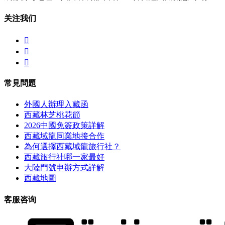
关注我们



常見問題
外國人辦理入藏函
西藏林芝桃花節
2026中國免簽政策詳解
西藏域龍同業地接合作
為何選擇西藏域龍旅行社？
西藏旅行社哪一家最好
大陸門號申辦方式詳解
西藏地圖
客服咨询