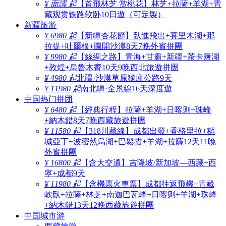
¥ 面議 起
【首飛林芝 赏桃花】林芝+拉薩+羊湖+青
藏观赏铁路软卧10日遊（可定製）
新疆旅游
¥ 6980 起
【新疆杏花節】臥進飛出+賽里木湖+那
拉提+吐爾根+圖開沙漠8天7晚外賓拼團
¥ 9980 起
【絲綢之路】青海+甘肅+新疆+茶卡鹽湖
+敦煌+烏魯木齊10天9晚西北旅遊拼團
¥ 4980 起
北疆·沙漠草原獨庫公路9天
¥ 11980 起
南北疆·全景線16天深度遊
中国热门拼团
¥ 6480 起
【經典行程】拉薩+羊湖+日喀则+珠峰
+納木錯8天7晚西藏旅遊拼團
¥ 11580 起
【318川藏線】成都出發+香格里拉+稻
城亞丁+波密然烏湖+巴鬆措+羊湖+拉薩12天11晚
外賓拼團
¥ 16800 起
【含大交通】吉隆坡/新加坡—西藏+西
寧+成都9天
¥ 11980 起
【含機票火車票】成都往返飛機+青藏
軟臥+拉薩+林芝+南迦巴瓦峰+日喀则+羊湖+珠峰
+納木錯13天12晚西藏旅遊拼團
中国城市游