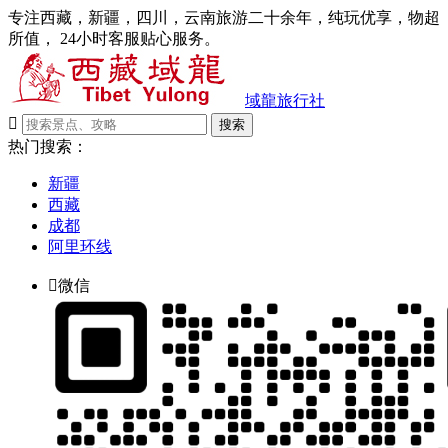
专注西藏，新疆，四川，云南旅游二十余年，纯玩优享，物超
所值， 24小时客服贴心服务。
域龍旅行社

搜索
热门搜索：
新疆
西藏
成都
阿里环线

微信