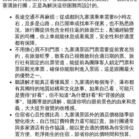
寨溝旅行團，正是為解決這些困難而設計的。
長途交通不再麻煩：從成都到九寨溝乘車需要8小時左
右，且多是山路，自己開車或找車不僅累，也不熟悉路
況。旅行團提供包含全程往返的旅遊巴士，配備經驗豐
富的司機，你上車就能休息或看風景，安全性和舒適度
都有保障。
不用擔心買不到門票：九寨溝景區門票需要提前實名預
約，在旅遊旺季，散客自己很難搶到合適日期的票。旅
行社有固定的出票管道，能提前為團隊客人鎖定門票和
景區觀光車票，確保你能順利進入景區，這是跟團最大
的優勢之一。
聽講解才能真正看懂風景：九寨溝的每個海子、瀑布都
有其獨特的地質結構和文化故事。如果自己看，可能只
是覺得“好看”，但不知道“為什麼好看”和“背後的故
事”。隨團導遊的講解，能讓你明白眼前景色的由來和意
義，大大提升遊覽的收穫感。
住宿省心且性價比高：九寨溝景區外的酒店價格隨季節
變化很大，自己預訂費時費力還可能訂貴。旅行團通常
與多家酒店有合作協議，能以更合適的價格為你安排位
置方便、乾淨衛生的住宿，節省你的比價時間和預算。