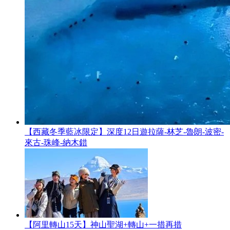
【西藏冬季藍冰限定】深度12日遊拉薩-林芝-魯朗-波密-
來古-珠峰-納木錯
【阿里轉山15天】神山聖湖+轉山+一措再措