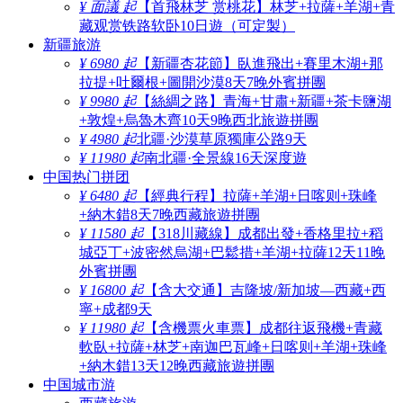
¥ 面議 起
【首飛林芝 赏桃花】林芝+拉薩+羊湖+青
藏观赏铁路软卧10日遊（可定製）
新疆旅游
¥ 6980 起
【新疆杏花節】臥進飛出+賽里木湖+那
拉提+吐爾根+圖開沙漠8天7晚外賓拼團
¥ 9980 起
【絲綢之路】青海+甘肅+新疆+茶卡鹽湖
+敦煌+烏魯木齊10天9晚西北旅遊拼團
¥ 4980 起
北疆·沙漠草原獨庫公路9天
¥ 11980 起
南北疆·全景線16天深度遊
中国热门拼团
¥ 6480 起
【經典行程】拉薩+羊湖+日喀则+珠峰
+納木錯8天7晚西藏旅遊拼團
¥ 11580 起
【318川藏線】成都出發+香格里拉+稻
城亞丁+波密然烏湖+巴鬆措+羊湖+拉薩12天11晚
外賓拼團
¥ 16800 起
【含大交通】吉隆坡/新加坡—西藏+西
寧+成都9天
¥ 11980 起
【含機票火車票】成都往返飛機+青藏
軟臥+拉薩+林芝+南迦巴瓦峰+日喀则+羊湖+珠峰
+納木錯13天12晚西藏旅遊拼團
中国城市游