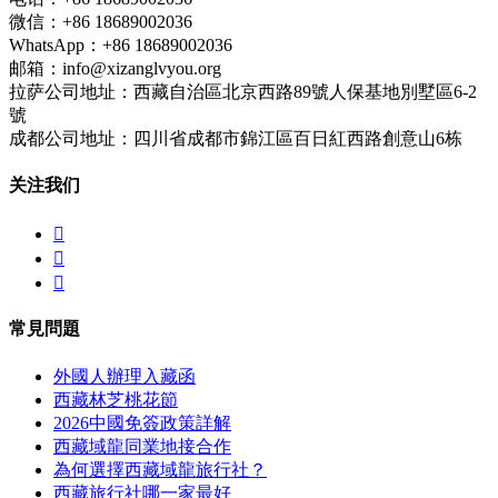
微信：+86 18689002036
WhatsApp：+86 18689002036
邮箱：info@xizanglvyou.org
拉萨公司地址：西藏自治區北京西路89號人保基地別墅區6-2
號
成都公司地址：四川省成都市錦江區百日紅西路創意山6栋
关注我们



常見問題
外國人辦理入藏函
西藏林芝桃花節
2026中國免簽政策詳解
西藏域龍同業地接合作
為何選擇西藏域龍旅行社？
西藏旅行社哪一家最好