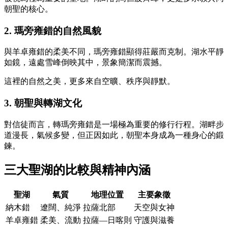
朝聖的核心。
2. 瑪旁雍錯的自然風貌
與羊卓雍錯的柔美不同，瑪旁雍錯顯得莊嚴而克制。湖水平靜
如鏡，遠處雪峰倒映其中，景象簡潔而震撼。
這裡的自然之美，更多來自空曠、秩序與靜默。
3. 朝聖與轉湖文化
對信徒而言，轉瑪旁雍錯是一場極為重要的修行行程。湖畔步
道漫長，氣候多變，但正因如此，朝聖本身成為一種身心的鍛
鍊。
三大聖湖的比較與精神內涵
聖湖
氣質
地理位置
主要象徵
納木錯
遼闊、純淨
拉薩北部
天空與女神
羊卓雍錯
柔美、流動
拉薩—日喀則
守護與滋養