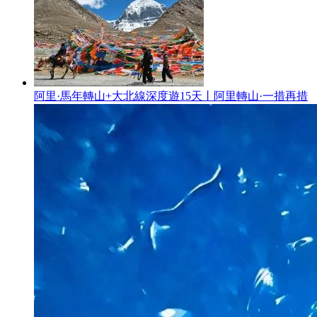
阿里·馬年轉山+大北線深度遊15天丨阿里轉山·一措再措