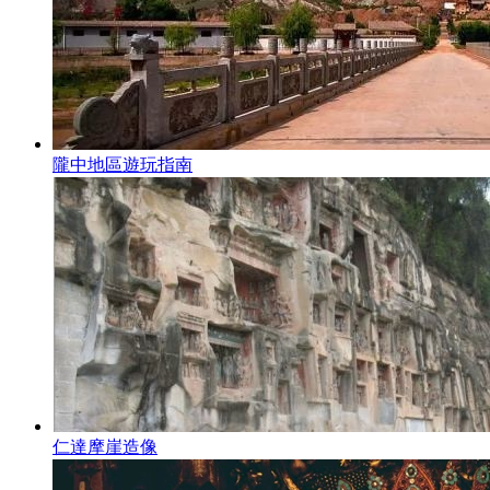
隴中地區遊玩指南
仁達摩崖造像