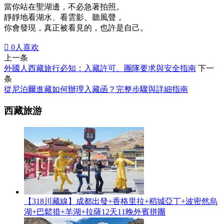
當你站在聖湖邊，不必急著拍照。
靜靜地看湖水、看雲影、聽風聲，
你會發現，真正被看見的，也許是自己。

0
人喜欢
上一条
外國人西藏旅行必知：入藏許可、團隊要求與安全指南
下一
条
從尼泊爾進藏如何辦理入藏函？完整步驟與詳細指南
西藏旅游
【318川藏線】成都出發+香格里拉+稻城亞丁+波密然烏
湖+巴鬆措+羊湖+拉薩12天11晚外賓拼團