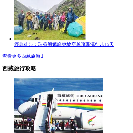
經典徒步：珠穆朗姆峰東坡穿越嘎瑪溝徒步15天
查看更多西藏旅游

西藏旅行攻略