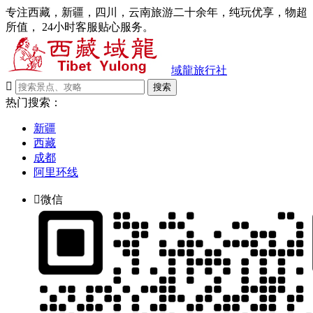
专注西藏，新疆，四川，云南旅游二十余年，纯玩优享，物超
所值， 24小时客服贴心服务。
域龍旅行社

搜索
热门搜索：
新疆
西藏
成都
阿里环线

微信