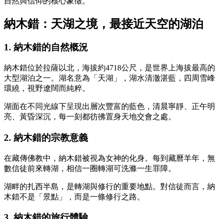
自然與信仰的核心象徵。
納木錯：天湖之境，最接近天空的湖泊
1. 納木錯的自然概況
納木錯位於拉薩以北，海拔約4718公尺，是世界上海拔最高的
大型湖泊之一。湖名意為「天湖」，湖水清澈湛藍，四周雪峰
環繞，視野遼闊而純粹。
湖面在不同光線下呈現出層次豐富的藍色，清晨寧靜、正午明
亮、黃昏深沉，每一刻都彷彿置身天地交會之處。
2. 納木錯的宗教意義
在藏傳佛教中，納木錯被視為女神的化身。每到藏曆羊年，無
數信徒前來轉湖，相信一圈轉湖可洗滌一生罪障。
湖畔的扎西半島，是轉湖與修行的重要地點。對信徒而言，納
木錯不是「景點」，而是一條修行之路。
3. 納木錯的旅行體驗