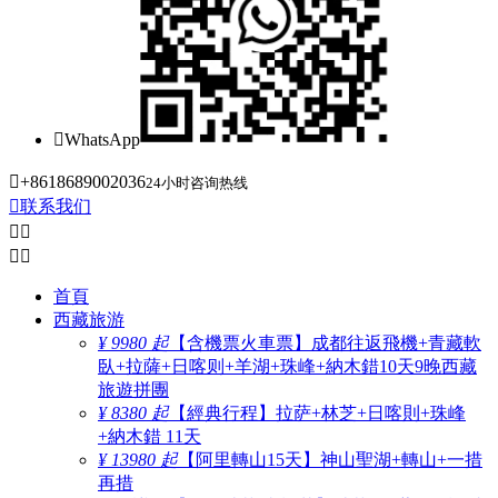

WhatsApp

+8618689002036
24小时咨询热线

联系我们




首頁
西藏旅游
¥ 9980 起
【含機票火車票】成都往返飛機+青藏軟
臥+拉薩+日喀则+羊湖+珠峰+納木錯10天9晚西藏
旅遊拼團
¥ 8380 起
【經典行程】拉萨+林芝+日喀則+珠峰
+納木錯 11天
¥ 13980 起
【阿里轉山15天】神山聖湖+轉山+一措
再措