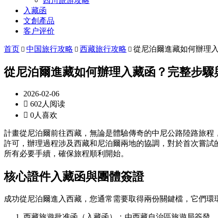
四川旅游攻略
入藏函
文創產品
客户评价
首页
中国旅行攻略
西藏旅行攻略
從尼泊爾進藏如何辦理



從尼泊爾進藏如何辦理入藏函？完整步驟
2026-02-06

602人阅读

0人喜欢
計畫從尼泊爾前往西藏，無論是體驗傳奇的中尼公路陸路旅程
許可，辦理過程涉及西藏和尼泊爾兩地的協調，對於首次嘗試
所有必要手續，確保旅程順利開始。
核心證件入藏函與團體簽證
成功從尼泊爾進入西藏，您通常需要取得兩份關鍵檔，它們環
西藏旅遊批准函（入藏函）：由西藏自治區旅遊局簽發，