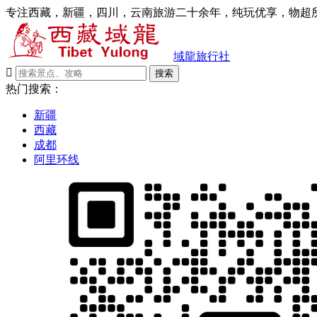
专注西藏，新疆，四川，云南旅游二十余年，纯玩优享，物超所
域龍旅行社

搜索
热门搜索：
新疆
西藏
成都
阿里环线