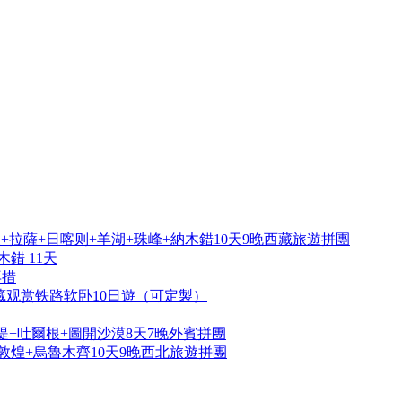
拉薩+日喀则+羊湖+珠峰+納木錯10天9晚西藏旅遊拼團
錯 11天
再措
藏观赏铁路软卧10日遊（可定製）
提+吐爾根+圖開沙漠8天7晚外賓拼團
敦煌+烏魯木齊10天9晚西北旅遊拼團