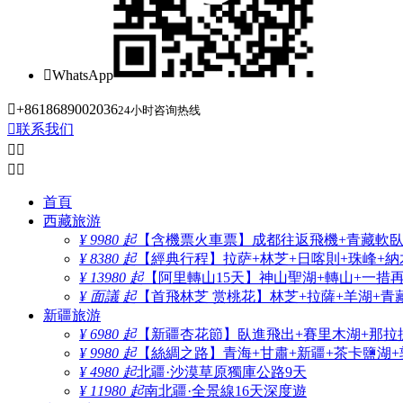

WhatsApp

+8618689002036
24小时咨询热线

联系我们




首頁
西藏旅游
¥ 9980 起
【含機票火車票】成都往返飛機+青藏軟臥+
¥ 8380 起
【經典行程】拉萨+林芝+日喀則+珠峰+納木
¥ 13980 起
【阿里轉山15天】神山聖湖+轉山+一措
¥ 面議 起
【首飛林芝 赏桃花】林芝+拉薩+羊湖+青
新疆旅游
¥ 6980 起
【新疆杏花節】臥進飛出+賽里木湖+那拉
¥ 9980 起
【絲綢之路】青海+甘肅+新疆+茶卡鹽湖+
¥ 4980 起
北疆·沙漠草原獨庫公路9天
¥ 11980 起
南北疆·全景線16天深度遊