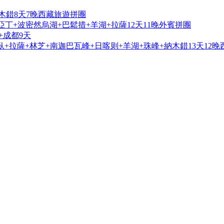
木錯8天7晚西藏旅遊拼團
亞丁+波密然烏湖+巴鬆措+羊湖+拉薩12天11晚外賓拼團
+成都9天
+拉薩+林芝+南迦巴瓦峰+日喀则+羊湖+珠峰+納木錯13天12