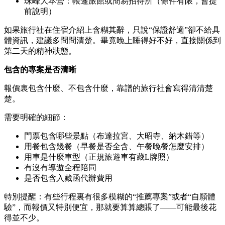
珠峰大本營：帳篷旅館或簡易招待所（條件有限，會提
前說明）
如果旅行社在住宿介紹上含糊其辭，只說“保證舒適”卻不給具
體資訊，建議多問問清楚。畢竟晚上睡得好不好，直接關係到
第二天的精神狀態。
包含的專案是否清晰
報價裏包含什麼、不包含什麼，靠譜的旅行社會寫得清清楚
楚。
需要明確的細節：
門票包含哪些景點（布達拉宮、大昭寺、納木錯等）
用餐包含幾餐（早餐是否全含、午餐晚餐怎麼安排）
用車是什麼車型（正規旅遊車有藏L牌照）
有沒有導遊全程陪同
是否包含入藏函代辦費用
特別提醒：有些行程裏有很多模糊的“推薦專案”或者“自願體
驗”，而報價又特別便宜，那就要算算總賬了——可能最後花
得並不少。