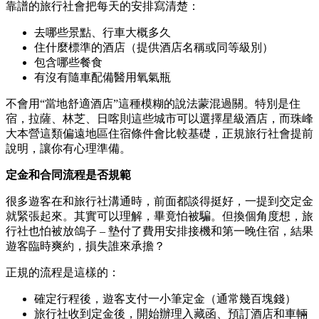
靠譜的旅行社會把每天的安排寫清楚：
去哪些景點、行車大概多久
住什麼標準的酒店（提供酒店名稱或同等級別）
包含哪些餐食
有沒有隨車配備醫用氧氣瓶
不會用“當地舒適酒店”這種模糊的說法蒙混過關。特別是住
宿，拉薩、林芝、日喀則這些城市可以選擇星級酒店，而珠峰
大本營這類偏遠地區住宿條件會比較基礎，正規旅行社會提前
說明，讓你有心理準備。
定金和合同流程是否規範
很多遊客在和旅行社溝通時，前面都談得挺好，一提到交定金
就緊張起來。其實可以理解，畢竟怕被騙。但換個角度想，旅
行社也怕被放鴿子 – 墊付了費用安排接機和第一晚住宿，結果
遊客臨時爽約，損失誰來承擔？
正規的流程是這樣的：
確定行程後，遊客支付一小筆定金（通常幾百塊錢）
旅行社收到定金後，開始辦理入藏函、預訂酒店和車輛