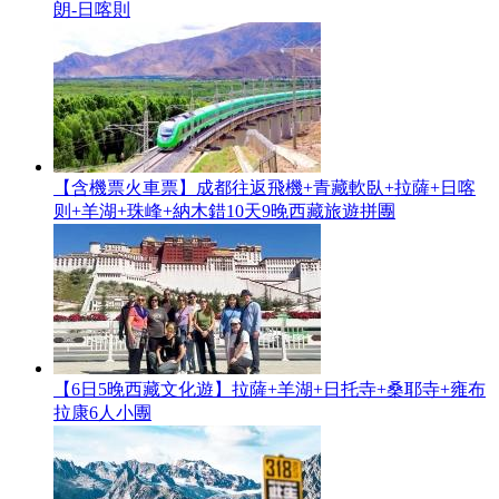
朗-日喀則
【含機票火車票】成都往返飛機+青藏軟臥+拉薩+日喀
则+羊湖+珠峰+納木錯10天9晚西藏旅遊拼團
【6日5晚西藏文化遊】拉薩+羊湖+日托寺+桑耶寺+雍布
拉康6人小團