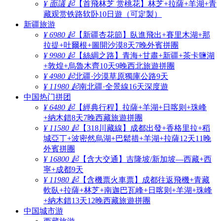
¥ 面議 起
【首飛林芝 赏桃花】林芝+拉薩+羊湖+青
藏观赏铁路软卧10日遊（可定製）
新疆旅游
¥ 6980 起
【新疆杏花節】臥進飛出+賽里木湖+那
拉提+吐爾根+圖開沙漠8天7晚外賓拼團
¥ 9980 起
【絲綢之路】青海+甘肅+新疆+茶卡鹽湖
+敦煌+烏魯木齊10天9晚西北旅遊拼團
¥ 4980 起
北疆·沙漠草原獨庫公路9天
¥ 11980 起
南北疆·全景線16天深度遊
中国热门拼团
¥ 6480 起
【經典行程】拉薩+羊湖+日喀则+珠峰
+納木錯8天7晚西藏旅遊拼團
¥ 11580 起
【318川藏線】成都出發+香格里拉+稻
城亞丁+波密然烏湖+巴鬆措+羊湖+拉薩12天11晚
外賓拼團
¥ 16800 起
【含大交通】吉隆坡/新加坡—西藏+西
寧+成都9天
¥ 11980 起
【含機票火車票】成都往返飛機+青藏
軟臥+拉薩+林芝+南迦巴瓦峰+日喀则+羊湖+珠峰
+納木錯13天12晚西藏旅遊拼團
中国城市游