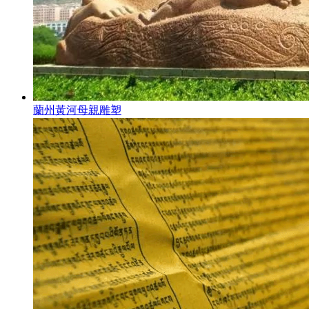
蘭州黃河母親雕塑