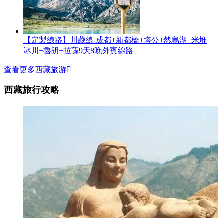
【定製線路】川藏線-成都+新都橋+塔公+然烏湖+米堆
冰川+魯朗+拉薩9天8晚外賓線路
查看更多西藏旅游

西藏旅行攻略