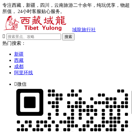
专注西藏，新疆，四川，云南旅游二十余年，纯玩优享，物超
所值， 24小时客服贴心服务。
域龍旅行社

搜索
热门搜索：
新疆
西藏
成都
阿里环线

微信