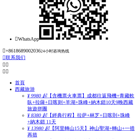

WhatsApp

+8618689002036
24小时咨询热线

联系我们




首頁
西藏旅游
¥ 9980 起
【含機票火車票】成都往返飛機+青藏軟
臥+拉薩+日喀则+羊湖+珠峰+納木錯10天9晚西藏
旅遊拼團
¥ 8380 起
【經典行程】拉萨+林芝+日喀則+珠峰
+納木錯 11天
¥ 13980 起
【阿里轉山15天】神山聖湖+轉山+一措
再措