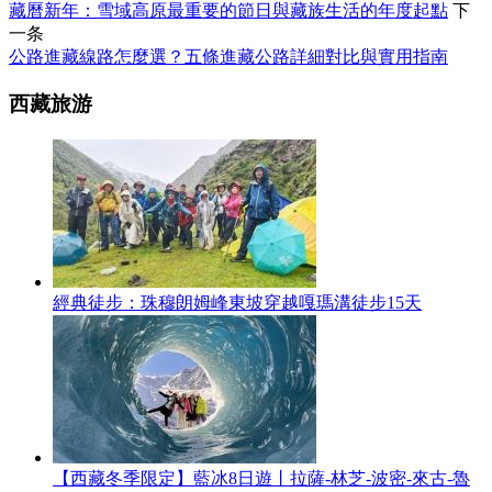
藏曆新年：雪域高原最重要的節日與藏族生活的年度起點
下
一条
公路進藏線路怎麼選？五條進藏公路詳細對比與實用指南
西藏旅游
經典徒步：珠穆朗姆峰東坡穿越嘎瑪溝徒步15天
【西藏冬季限定】藍冰8日遊丨拉薩-林芝-波密-來古-魯