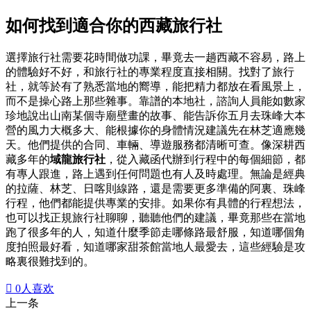
如何找到適合你的西藏旅行社
選擇旅行社需要花時間做功課，畢竟去一趟西藏不容易，路上
的體驗好不好，和旅行社的專業程度直接相關。找對了旅行
社，就等於有了熟悉當地的嚮導，能把精力都放在看風景上，
而不是操心路上那些雜事。靠譜的本地社，諮詢人員能如數家
珍地說出山南某個寺廟壁畫的故事、能告訴你五月去珠峰大本
營的風力大概多大、能根據你的身體情況建議先在林芝適應幾
天。他們提供的合同、車輛、導遊服務都清晰可查。像深耕西
藏多年的
域龍旅行社
，從入藏函代辦到行程中的每個細節，都
有專人跟進，路上遇到任何問題也有人及時處理。無論是經典
的拉薩、林芝、日喀則線路，還是需要更多準備的阿裏、珠峰
行程，他們都能提供專業的安排。如果你有具體的行程想法，
也可以找正規旅行社聊聊，聽聽他們的建議，畢竟那些在當地
跑了很多年的人，知道什麼季節走哪條路最舒服，知道哪個角
度拍照最好看，知道哪家甜茶館當地人最愛去，這些經驗是攻
略裏很難找到的。

0
人喜欢
上一条