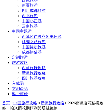
西藏旅游
新疆旅游
四川成都旅游
西北旅游
中国小团游
云南旅游
中国主题游
西藏冈仁波齐阿里环线
丝绸之路旅游
中国徒步旅游
成都熊猫游
定制旅游
旅游攻略
西藏旅行攻略
新疆旅行攻略
四川旅游攻略
入藏函
文創產品
客户评价
首页
中国旅行攻略
新疆旅行攻略
2026南疆杏花秘境攻



略：帕米爾花期預測與塔縣路線