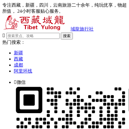
专注西藏，新疆，四川，云南旅游二十余年，纯玩优享，物超
所值， 24小时客服贴心服务。
域龍旅行社

搜索
热门搜索：
新疆
西藏
成都
阿里环线

微信