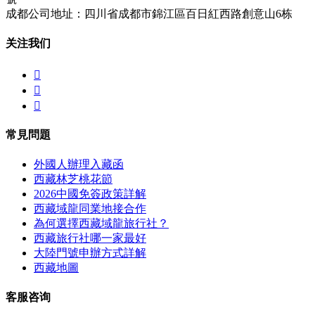
成都公司地址：四川省成都市錦江區百日紅西路創意山6栋
关注我们



常見問題
外國人辦理入藏函
西藏林芝桃花節
2026中國免簽政策詳解
西藏域龍同業地接合作
為何選擇西藏域龍旅行社？
西藏旅行社哪一家最好
大陸門號申辦方式詳解
西藏地圖
客服咨询