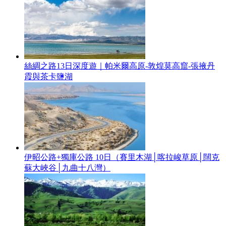
絲綢之路13日深度遊｜帕米爾高原-敦煌莫高窟-張掖丹
霞與茶卡鹽湖
伊昭公路+獨庫公路 10日（賽里木湖│喀拉峻草原│闊克
蘇大峽谷│九曲十八灣）