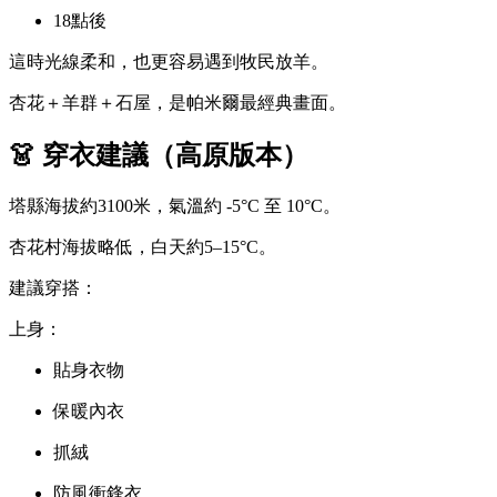
18點後
這時光線柔和，也更容易遇到牧民放羊。
杏花＋羊群＋石屋，是帕米爾最經典畫面。
👗 穿衣建議（高原版本）
塔縣海拔約3100米，氣溫約 -5°C 至 10°C。
杏花村海拔略低，白天約5–15°C。
建議穿搭：
上身：
貼身衣物
保暖內衣
抓絨
防風衝鋒衣