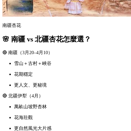
南疆杏花
🌸 南疆 vs 北疆杏花怎麼選？
🔴 南疆（3月20–4月10）
雪山＋古村＋峽谷
花期穩定
更人文、更秘境
🔴 北疆伊犁（4月）
萬畝山坡野杏林
花海壯觀
更自然風光大片感