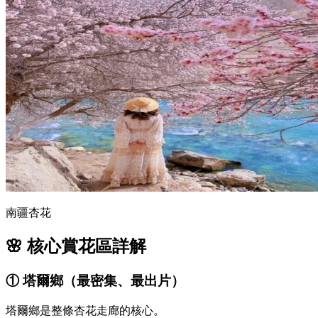
南疆杏花
🌸 核心賞花區詳解
① 塔爾鄉（最密集、最出片）
塔爾鄉是整條杏花走廊的核心。