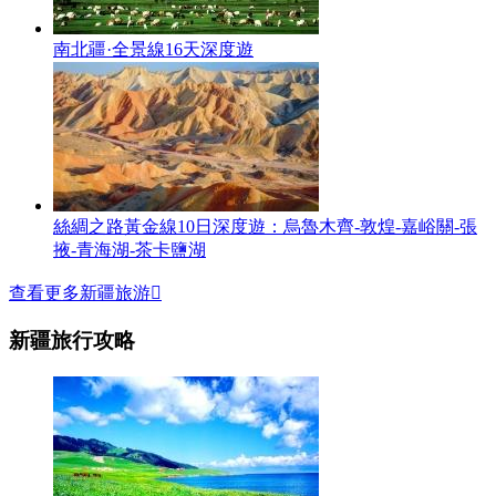
南北疆·全景線16天深度遊
絲綢之路黃金線10日深度遊：烏魯木齊-敦煌-嘉峪關-張
掖-青海湖-茶卡鹽湖
查看更多新疆旅游

新疆旅行攻略