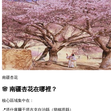
南疆杏花
🌸 南疆杏花在哪裡？
核心區域集中在：
📍塔什庫爾干塔吉克自治縣（簡稱塔縣）