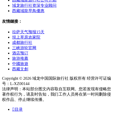
西藏域龍旅行社公司介紹
域龙旅行社资深专业顾问
西藏域龍早鳥優惠
友情鏈接：
拉萨天气预报15天
坝上草原农家院
成都旅行社
三峡游轮官网
酒店预订
旅游推薦
中國旅遊
西藏文創
Copyright © 2026 域龙中国国际旅行社 版权所有 经营许可证编
号：L-XZ00144
法律声明：本站部分图文内容取自互联网。您若发现有侵略您
著作权行为，请及时告知，我们工作人员将在第一时间删除侵
权作品、停止继续传播。

目录