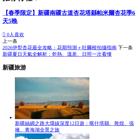
【春季限定】新疆南疆古道杏花塔縣帕米爾杏花季6
天5晚

0
人喜欢
上一条
2026伊犁杏花最全攻略：花期預測＋吐爾根拍攝指南
下一条
新疆夏日天氣全解析：乾熱、溫差、日照一次看懂
新疆旅游
新疆絲綢之路大環線深度12日遊：喀什塔縣、敦煌、張
掖、青海湖全景之旅