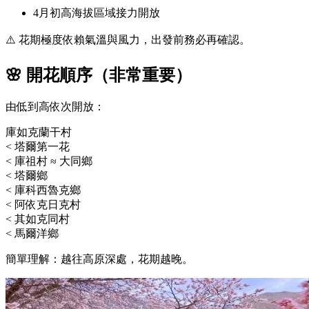
4月初高海拔區域接力開放
⚠️ 花期極度依賴氣溫與風力，出發前務必再確認。
🌸 開花順序（非常重要）
由低到高依次開放：
庫如克蘭干村
< 塔爾第一花
< 庫祖村 ≈ 大同鄉
< 塔爾鄉
< 庫科西魯克鄉
< 阿依克日克村
< 其如克同村
< 馬爾洋鄉
簡單理解：越往高原深處，花期越晚。