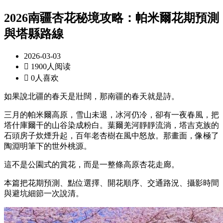
2026南疆杏花秘境攻略：帕米爾花期預測
與塔縣路線
2026-03-03

1900人阅读

0人喜欢
如果說北疆的春天是壯闊，那南疆的春天就是詩。
三月的帕米爾高原，雪山未退，冰河仍冷，卻有一夜春風，把
塔什庫爾干的山谷染成粉白。葉爾羌河靜靜流淌，塔吉克族的
石頭房子炊煙升起，百年老杏樹在風中怒放。那畫面，像極了
陶淵明筆下的世外桃源。
這不是公園式的賞花，而是一整條高原杏花走廊。
本篇把花期預測、點位選擇、開花順序、交通路況、攝影時間
與避坑細節一次說清。