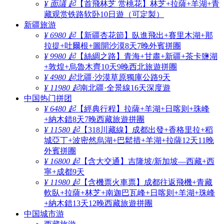
¥ 面議 起
【首飛林芝 赏桃花】林芝+拉薩+羊湖+青
藏观赏铁路软卧10日遊（可定製）
新疆旅游
¥ 6980 起
【新疆杏花節】臥進飛出+賽里木湖+那
拉提+吐爾根+圖開沙漠8天7晚外賓拼團
¥ 9980 起
【絲綢之路】青海+甘肅+新疆+茶卡鹽湖
+敦煌+烏魯木齊10天9晚西北旅遊拼團
¥ 4980 起
北疆·沙漠草原獨庫公路9天
¥ 11980 起
南北疆·全景線16天深度遊
中国热门拼团
¥ 6480 起
【經典行程】拉薩+羊湖+日喀则+珠峰
+納木錯8天7晚西藏旅遊拼團
¥ 11580 起
【318川藏線】成都出發+香格里拉+稻
城亞丁+波密然烏湖+巴鬆措+羊湖+拉薩12天11晚
外賓拼團
¥ 16800 起
【含大交通】吉隆坡/新加坡—西藏+西
寧+成都9天
¥ 11980 起
【含機票火車票】成都往返飛機+青藏
軟臥+拉薩+林芝+南迦巴瓦峰+日喀则+羊湖+珠峰
+納木錯13天12晚西藏旅遊拼團
中国城市游