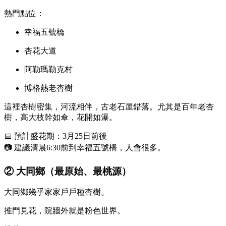
熱門點位：
幸福五號橋
杏花大道
阿勒瑪勒克村
博格熱老杏樹
這裡杏樹密集，河流相伴，古老石屋錯落。尤其是百年老杏
樹，高大枝幹如傘，花開如瀑。
📅 預計盛花期：3月25日前後
📷 建議清晨6:30前到幸福五號橋，人會很多。
② 大同鄉（最原始、最桃源）
大同鄉幾乎家家戶戶種杏樹。
推門見花，院牆外就是粉色世界。