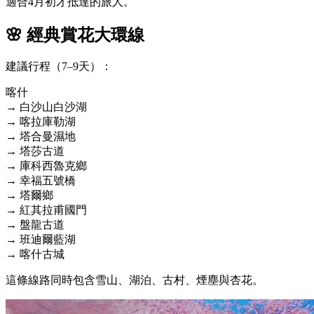
適合4月初才抵達的旅人。
🌸 經典賞花大環線
建議行程（7–9天）：
喀什
→
白沙山白沙湖
→
喀拉庫勒湖
→ 塔合曼濕地
→ 塔莎古道
→ 庫科西魯克鄉
→ 幸福五號橋
→ 塔爾鄉
→
紅其拉甫國門
→
盤龍古道
→ 班迪爾藍湖
→
喀什古城
這條線路同時包含雪山、湖泊、古村、煙塵與杏花。