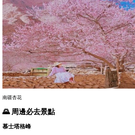
南疆杏花
🌄 周邊必去景點
慕士塔格峰