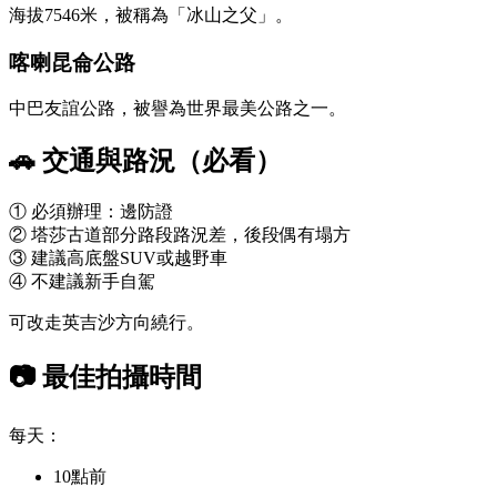
海拔7546米，被稱為「冰山之父」。
喀喇昆侖公路
中巴友誼公路，被譽為世界最美公路之一。
🚗 交通與路況（必看）
① 必須辦理：邊防證
② 塔莎古道部分路段路況差，後段偶有塌方
③ 建議高底盤SUV或越野車
④ 不建議新手自駕
可改走英吉沙方向繞行。
📷 最佳拍攝時間
每天：
10點前