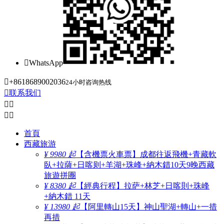

WhatsApp

+8618689002036
24小时咨询热线

联系我们




首頁
西藏旅游
¥ 9980 起
【含機票火車票】成都往返飛機+青藏軟
臥+拉薩+日喀则+羊湖+珠峰+納木錯10天9晚西藏
旅遊拼團
¥ 8380 起
【經典行程】拉萨+林芝+日喀則+珠峰
+納木錯 11天
¥ 13980 起
【阿里轉山15天】神山聖湖+轉山+一措
再措