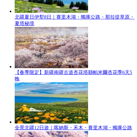
北疆夏日伊犁8日｜賽里木湖・獨庫公路・那拉提草原・
夏塔秘境
【春季限定】新疆南疆古道杏花塔縣帕米爾杏花季6天5
晚
全景北疆12日遊｜喀納斯・禾木・賽里木湖・獨庫公路