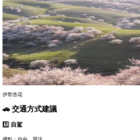
伊犁杏花
🚗 交通方式建議
1️⃣ 自駕
優點：自由、靈活