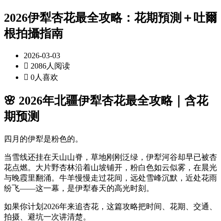
2026伊犁杏花最全攻略：花期預測＋吐爾
根拍攝指南
2026-03-03

2086人阅读

0人喜欢
🌸 2026年北疆伊犁杏花最全攻略｜含花
期预测
四月的伊犁是粉色的。
当雪线还挂在天山山脊，草地刚刚泛绿，伊犁河谷却早已被杏
花点燃。大片野杏林沿着山坡铺开，粉白色如云似雾，在晨光
与晚霞里翻涌。牛羊慢慢走过花间，远处雪峰沉默，近处花雨
纷飞——这一幕，是伊犁春天的高光时刻。
如果你计划2026年来追杏花，这篇攻略把时间、花期、交通、
拍摄、避坑一次讲清楚。