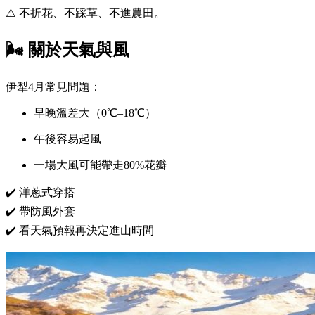
⚠️ 不折花、不踩草、不進農田。
🌬 關於天氣與風
伊犁4月常見問題：
早晚溫差大（0℃–18℃）
午後容易起風
一場大風可能帶走80%花瓣
✔️ 洋蔥式穿搭
✔️ 帶防風外套
✔️ 看天氣預報再決定進山時間