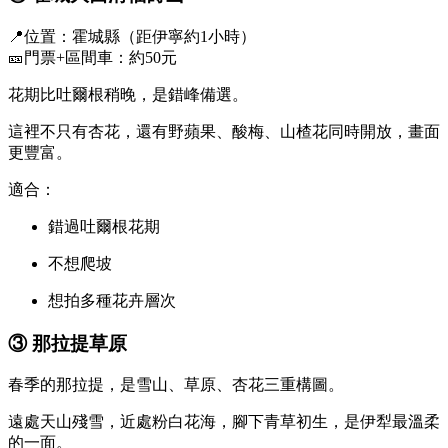
📍位置：霍城縣（距伊寧約1小時）
🎫門票+區間車：約50元
花期比吐爾根稍晚，是錯峰備選。
這裡不只有杏花，還有野蘋果、酸梅、山楂花同時開放，畫面
更豐富。
適合：
錯過吐爾根花期
不想爬坡
想拍多種花卉層次
③
那拉提草原
春季的那拉提，是雪山、草原、杏花三重構圖。
遠處天山殘雪，近處粉白花海，腳下青草初生，是伊犁最溫柔
的一面。