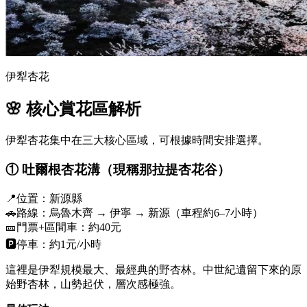
伊犁杏花
🌸 核心賞花區解析
伊犁杏花集中在三大核心區域，可根據時間安排選擇。
①
吐爾根杏花溝
（現稱那拉提杏花谷）
📍位置：新源縣
🚗路線：烏魯木齊 → 伊寧 → 新源（車程約6–7小時）
🎫門票+區間車：約40元
🅿️停車：約1元/小時
這裡是伊犁規模最大、最經典的野杏林。中世紀遺留下來的原
始野杏林，山勢起伏，層次感極強。