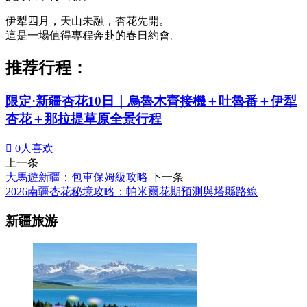
伊犁四月，天山未融，杏花先開。
這是一場值得專程奔赴的春日約會。
推荐行程：
限定·新疆杏花10日｜烏魯木齊接機＋吐魯番＋伊犁
杏花＋那拉提草原全景行程

0
人喜欢
上一条
大馬遊新疆：包車保姆級攻略
下一条
2026南疆杏花秘境攻略：帕米爾花期預測與塔縣路線
新疆旅游