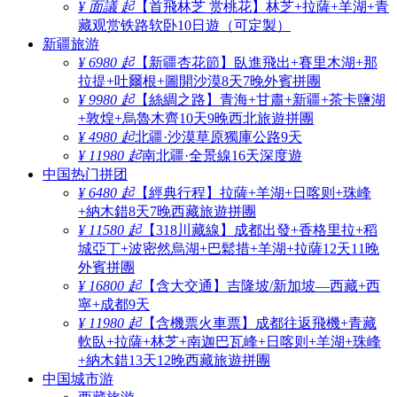
¥ 面議 起
【首飛林芝 赏桃花】林芝+拉薩+羊湖+青
藏观赏铁路软卧10日遊（可定製）
新疆旅游
¥ 6980 起
【新疆杏花節】臥進飛出+賽里木湖+那
拉提+吐爾根+圖開沙漠8天7晚外賓拼團
¥ 9980 起
【絲綢之路】青海+甘肅+新疆+茶卡鹽湖
+敦煌+烏魯木齊10天9晚西北旅遊拼團
¥ 4980 起
北疆·沙漠草原獨庫公路9天
¥ 11980 起
南北疆·全景線16天深度遊
中国热门拼团
¥ 6480 起
【經典行程】拉薩+羊湖+日喀则+珠峰
+納木錯8天7晚西藏旅遊拼團
¥ 11580 起
【318川藏線】成都出發+香格里拉+稻
城亞丁+波密然烏湖+巴鬆措+羊湖+拉薩12天11晚
外賓拼團
¥ 16800 起
【含大交通】吉隆坡/新加坡—西藏+西
寧+成都9天
¥ 11980 起
【含機票火車票】成都往返飛機+青藏
軟臥+拉薩+林芝+南迦巴瓦峰+日喀则+羊湖+珠峰
+納木錯13天12晚西藏旅遊拼團
中国城市游