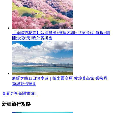
【新疆杏花節】臥進飛出+賽里木湖+那拉提+吐爾根+圖
開沙漠8天7晚外賓拼團
絲綢之路13日深度遊｜帕米爾高原-敦煌莫高窟-張掖丹
霞與茶卡鹽湖
查看更多新疆旅游

新疆旅行攻略