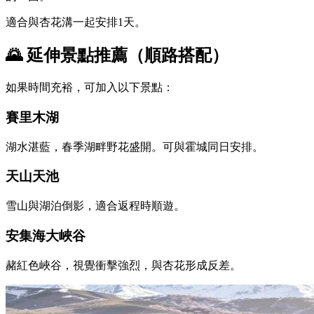
適合與杏花溝一起安排1天。
🌄 延伸景點推薦（順路搭配）
如果時間充裕，可加入以下景點：
賽里木湖
湖水湛藍，春季湖畔野花盛開。可與霍城同日安排。
天山天池
雪山與湖泊倒影，適合返程時順遊。
安集海大峽谷
赭紅色峽谷，視覺衝擊強烈，與杏花形成反差。