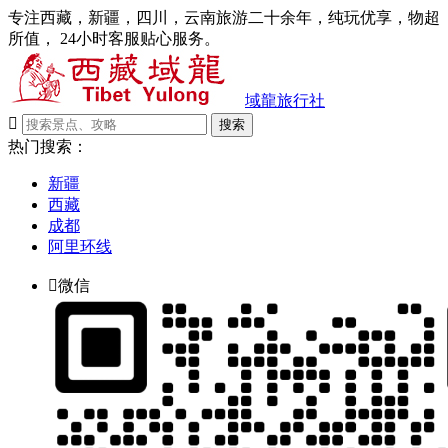
专注西藏，新疆，四川，云南旅游二十余年，纯玩优享，物超
所值， 24小时客服贴心服务。
域龍旅行社

搜索
热门搜索：
新疆
西藏
成都
阿里环线

微信