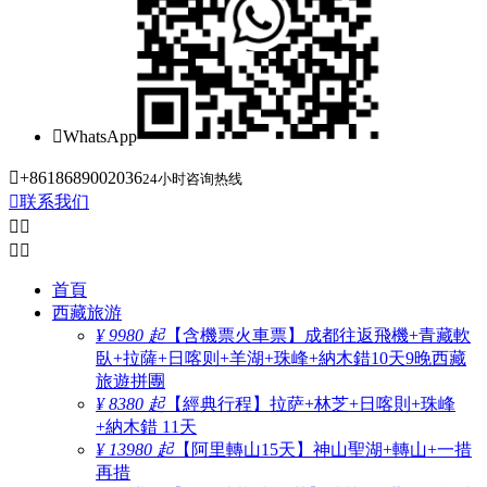

WhatsApp

+8618689002036
24小时咨询热线

联系我们




首頁
西藏旅游
¥ 9980 起
【含機票火車票】成都往返飛機+青藏軟
臥+拉薩+日喀则+羊湖+珠峰+納木錯10天9晚西藏
旅遊拼團
¥ 8380 起
【經典行程】拉萨+林芝+日喀則+珠峰
+納木錯 11天
¥ 13980 起
【阿里轉山15天】神山聖湖+轉山+一措
再措