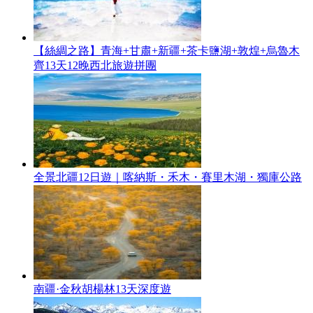
【絲綢之路】青海+甘肅+新疆+茶卡鹽湖+敦煌+烏魯木
齊13天12晚西北旅遊拼團
全景北疆12日遊｜喀納斯・禾木・賽里木湖・獨庫公路
南疆·金秋胡楊林13天深度遊