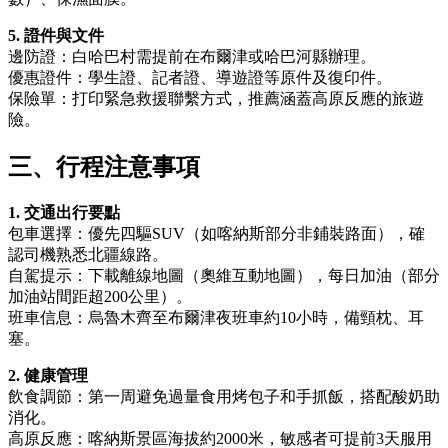
5. 證件與文件
邊防證：白哈巴村需提前在布爾津或哈巴河縣辦理。
優惠證件：學生證、記者證、導遊證等原件及復印件。
保險單：打印緊急救援聯繫方式，推薦涵蓋高原反應的旅遊
險。
三、行程注意事項
1. 交通出行要點
包車選擇：優先四驅SUV（如喀納斯部分非鋪裝路面），確
認司機熟悉北疆線路。
自駕提示：下載離線地圖（奧維互動地圖），每日加油（部分
加油站間距超200公里）。
班車信息：烏魯木齊至布爾津夜班車約10小時，備頸枕、耳
塞。
2. 健康管理
飲食調節：第一周避免過量食用烤包子和手抓飯，搭配酸奶助
消化。
高原反應：喀納斯景區海拔約2000米，敏感者可提前3天服用