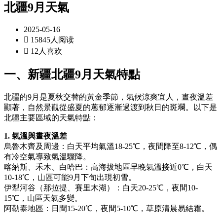
北疆9月天氣
2025-05-16

15845人阅读

12人喜欢
一、新疆北疆9月天氣特點
北疆的9月是夏秋交替的黃金季節，氣候涼爽宜人，晝夜溫差
顯著，自然景觀從盛夏的蔥郁逐漸過渡到秋日的斑斕。以下是
北疆主要區域的天氣特點：
1. 氣溫與晝夜溫差
烏魯木齊及周邊：白天平均氣溫18-25℃，夜間降至8-12℃，偶
有冷空氣導致氣溫驟降。
喀納斯、禾木、白哈巴：高海拔地區早晚氣溫接近0℃，白天
10-18℃，山區可能9月下旬出現初雪。
伊犁河谷（那拉提、賽里木湖）：白天20-25℃，夜間10-
15℃，山區天氣多變。
阿勒泰地區：日間15-20℃，夜間5-10℃，草原清晨易結霜。