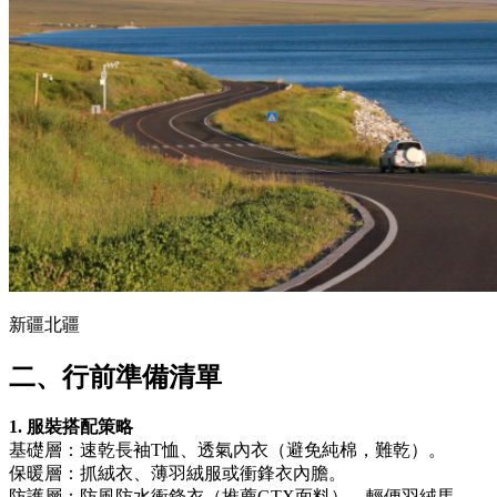
新疆北疆
二、行前準備清單
1. 服裝搭配策略
基礎層：速乾長袖T恤、透氣內衣（避免純棉，難乾）。
保暖層：抓絨衣、薄羽絨服或衝鋒衣內膽。
防護層：防風防水衝鋒衣（推薦GTX面料）、輕便羽絨馬