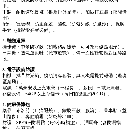
甲。
下裝：耐磨速乾長褲（推薦戶外品牌）、加絨打底褲（夜間備
用）。
配件：寬檐帽、防風面罩、墨鏡（防紫外線+防風沙）、保暖
手套（攝影愛好者必備）。
2. 鞋類選擇
徒步鞋：中幫防水款（如喀納斯徒步、可可托海礦區地形）。
日常鞋：透氣運動鞋（城市遊覽），備一次性鞋套應對泥濘路
段。
3. 電子設備防護
相機：攜帶防潮箱、鏡頭清潔套裝，無人機需提前報備（邊境
區禁飛）。
電源：2萬毫安以上充電寶（車程長）、多接口車載充電器。
存儲設備：64GB以上存儲卡（每日拍攝量約20GB）。
4. 健康保障包
藥品：布洛芬（止痛退燒）、蒙脫石散（腹瀉）、暈車貼（盤
山路多）、鼻腔噴霧（防乾燥出血）。
防護：SPF50+防曬霜（每2小時補塗）、潤唇膏（含防曬指
數）、保濕面膜。