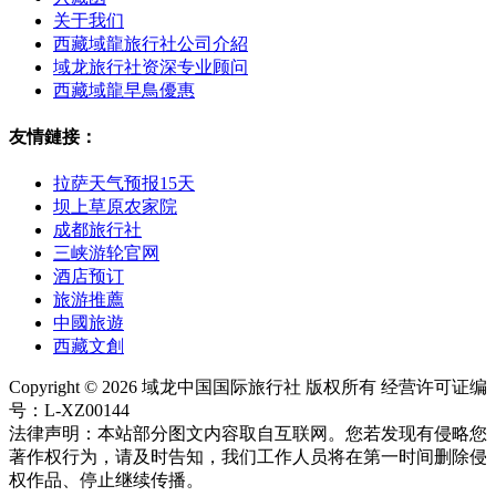
关于我们
西藏域龍旅行社公司介紹
域龙旅行社资深专业顾问
西藏域龍早鳥優惠
友情鏈接：
拉萨天气预报15天
坝上草原农家院
成都旅行社
三峡游轮官网
酒店预订
旅游推薦
中國旅遊
西藏文創
Copyright © 2026 域龙中国国际旅行社 版权所有 经营许可证编
号：L-XZ00144
法律声明：本站部分图文内容取自互联网。您若发现有侵略您
著作权行为，请及时告知，我们工作人员将在第一时间删除侵
权作品、停止继续传播。