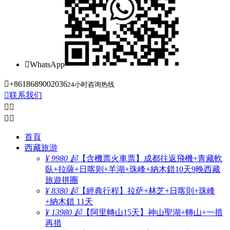

WhatsApp

+8618689002036
24小时咨询热线

联系我们




首頁
西藏旅游
¥ 9980 起
【含機票火車票】成都往返飛機+青藏軟
臥+拉薩+日喀则+羊湖+珠峰+納木錯10天9晚西藏
旅遊拼團
¥ 8380 起
【經典行程】拉萨+林芝+日喀則+珠峰
+納木錯 11天
¥ 13980 起
【阿里轉山15天】神山聖湖+轉山+一措
再措