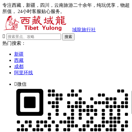
专注西藏，新疆，四川，云南旅游二十余年，纯玩优享，物超
所值， 24小时客服贴心服务。
域龍旅行社

搜索
热门搜索：
新疆
西藏
成都
阿里环线

微信