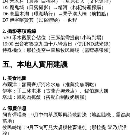
D4 禾木村（晨霧+白樺林）→草原石人（文化遺址）
D5 魔鬼城（日落攝影）→精河（枸杞特產採購）
D6 賽里木湖（環湖騎行）→果子溝大橋（航拍點）
D7 伊寧喀贊其（民俗體驗）→返程
2. 攝影專項路線
5:30 禾木觀景台佔位（三腳架需提前1小時到場）
19:00 巴音布魯克九曲十八彎落日（使用ND減光鏡）
特殊機位：那拉提空中草原牧民轉場（需嚮導帶領）
五、本地人實用建議
1. 美食地圖
布爾津：額爾齊斯河冷水魚（推薦狗魚兩吃）
伊寧：手工冰淇淋（古蘭丹姆老店）、錫伯族大餅
塔城：風乾肉抓飯（搭配自制酸奶解膩）
2. 節慶信息
阿肯彈唱會：9月中旬草原即興詩歌對決（地點隨機，需咨詢
當地）
牧民轉場：9月下旬可見大規模牲畜遷徙（那拉提-鞏乃斯沿
線）