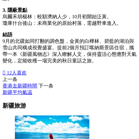
3. 隱蔽景點
烏爾禾胡楊林：較額濟納人少，10月初開始泛黃。
瓊庫什台後山：未商業化的原始村落，需越野車進入。
結語
9月的北疆如同打翻的調色盤，金黃的白樺林、碧藍的湖泊與
雪山共同構成視覺盛宴。提前2個月預訂喀納斯景區住宿，攜
帶一本《新疆風物志》深入瞭解人文，保持靈活心態應對天氣
變化，定能收穫一場完美的秋日童話之旅。

12
人喜欢
上一条
香港去新疆時間
下一条
新疆平均氣温
新疆旅游