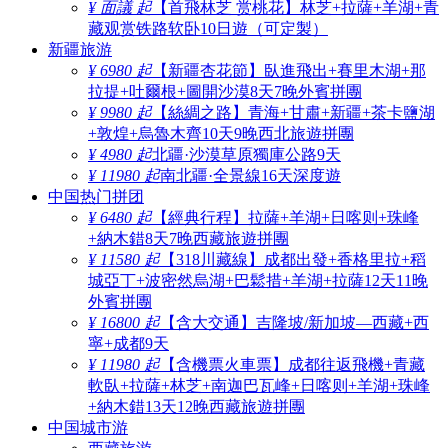
¥ 面議 起
【首飛林芝 赏桃花】林芝+拉薩+羊湖+青
藏观赏铁路软卧10日遊（可定製）
新疆旅游
¥ 6980 起
【新疆杏花節】臥進飛出+賽里木湖+那
拉提+吐爾根+圖開沙漠8天7晚外賓拼團
¥ 9980 起
【絲綢之路】青海+甘肅+新疆+茶卡鹽湖
+敦煌+烏魯木齊10天9晚西北旅遊拼團
¥ 4980 起
北疆·沙漠草原獨庫公路9天
¥ 11980 起
南北疆·全景線16天深度遊
中国热门拼团
¥ 6480 起
【經典行程】拉薩+羊湖+日喀则+珠峰
+納木錯8天7晚西藏旅遊拼團
¥ 11580 起
【318川藏線】成都出發+香格里拉+稻
城亞丁+波密然烏湖+巴鬆措+羊湖+拉薩12天11晚
外賓拼團
¥ 16800 起
【含大交通】吉隆坡/新加坡—西藏+西
寧+成都9天
¥ 11980 起
【含機票火車票】成都往返飛機+青藏
軟臥+拉薩+林芝+南迦巴瓦峰+日喀则+羊湖+珠峰
+納木錯13天12晚西藏旅遊拼團
中国城市游