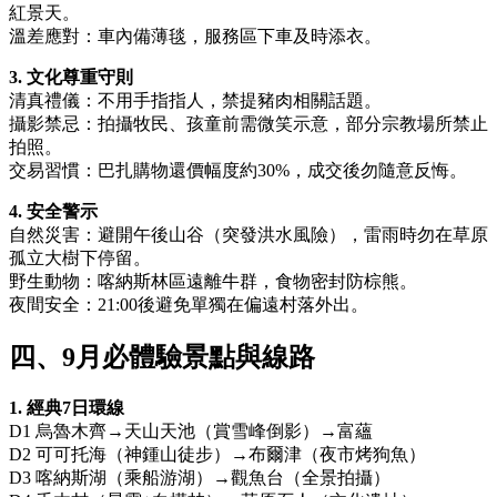
紅景天。
溫差應對：車內備薄毯，服務區下車及時添衣。
3. 文化尊重守則
清真禮儀：不用手指指人，禁提豬肉相關話題。
攝影禁忌：拍攝牧民、孩童前需微笑示意，部分宗教場所禁止
拍照。
交易習慣：巴扎購物還價幅度約30%，成交後勿隨意反悔。
4. 安全警示
自然災害：避開午後山谷（突發洪水風險），雷雨時勿在草原
孤立大樹下停留。
野生動物：喀納斯林區遠離牛群，食物密封防棕熊。
夜間安全：21:00後避免單獨在偏遠村落外出。
四、9月必體驗景點與線路
1. 經典7日環線
D1 烏魯木齊→天山天池（賞雪峰倒影）→富蘊
D2 可可托海（神鍾山徒步）→布爾津（夜市烤狗魚）
D3 喀納斯湖（乘船游湖）→觀魚台（全景拍攝）