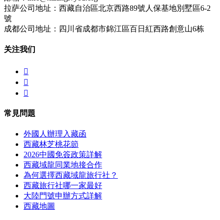
拉萨公司地址：西藏自治區北京西路89號人保基地別墅區6-2
號
成都公司地址：四川省成都市錦江區百日紅西路創意山6栋
关注我们



常見問題
外國人辦理入藏函
西藏林芝桃花節
2026中國免簽政策詳解
西藏域龍同業地接合作
為何選擇西藏域龍旅行社？
西藏旅行社哪一家最好
大陸門號申辦方式詳解
西藏地圖