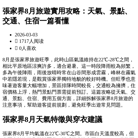
張家界8月旅遊實用攻略：天氣、景點、
交通、住宿一篇看懂
2026-03-03

1717人阅读

0人喜欢
8月是張家界旅遊旺季，此時山區氣溫維持在22℃-28℃之間，
相比平原地區涼爽許多，適合避暑。這一時段降雨較為頻繁，
多為午後陣雨，雨後放晴時常在山谷間形成雲霧，峰林在霧氣
中若隱若現，是觀賞張家界獨特地貌的較好時機。但旺季也意
味著遊客量大幅增加，景區排隊時間較長，交通較為擁擠，住
宿價格上浮，熱門景點門票需提前預訂。這篇攻略從天氣、交
通、景點、住宿、費用五個方面，詳細拆解張家界8月旅遊的
注意事項，幫助遊客提前規劃，避免旺季出遊常見問題。
張家界8月天氣特徵與穿衣建議
張家界8月平均氣溫在22℃-30℃之間。市區白天溫度較高，但