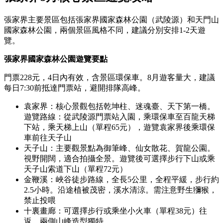
張家界主要景區包括張家界國家森林公園（武陵源）和天門山
國家森林公園，兩個景區風格不同，建議分別安排1-2天遊
覽。
張家界國家森林公園遊覽要點
門票228元，4日內有效，含景區環保車。8月遊客量大，建議
每日7:30前抵達門票站，避開排隊高峰。
袁家界：核心景觀包括乾坤柱、迷魂臺、天下第一橋。
遊覽路線：從武陵源門票站入園，乘環保車至百龍天梯
下站，乘天梯上山（單程65元），遊覽袁家界後乘環保
車前往天子山
天子山：主要觀景點為御筆峰、仙女散花、賀龍公園。
視野開闊，適合拍攝全景。遊覽後可選擇步行下山或乘
天子山索道下山（單程72元）
金鞭溪：峽谷徒步路線，全長5公里，全程平緩，步行約
2.5小時。沿途植被茂密，溪水清涼。需注意野生獼猴，
禁止投喂
十裏畫廊：可選擇步行或乘坐小火車（單程38元）往
返，兩側山峰造型獨特