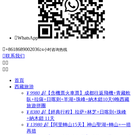

WhatsApp

+8618689002036
24小时咨询热线

联系我们




首頁
西藏旅游
¥ 9980 起
【含機票火車票】成都往返飛機+青藏軟
臥+拉薩+日喀则+羊湖+珠峰+納木錯10天9晚西藏
旅遊拼團
¥ 8380 起
【經典行程】拉萨+林芝+日喀則+珠峰
+納木錯 11天
¥ 13980 起
【阿里轉山15天】神山聖湖+轉山+一措
再措