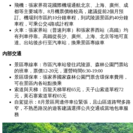
飛機：張家界荷花國際機場通航北京、上海、廣州、成
都等主要城市。8月機票價格較高，建議提前2個月預
訂。機場到市區約10分鐘車程，到武陵源景區約40分鐘
車程，可乘公交4路或計程車
火車：張家界站（普速列車）和張家界西站（高鐵）均
有列車停靠。高鐵從長沙、廣州、上海、北京等地可直
達。出站後步行至汽車站，換乘景區專線車
內部交通
景區專線車：市區汽車站發往武陵源、森林公園門票站
的班車，票價12-20元，運營時間6:30-19:00
景區環保車：張家界國家森林公園門票含環保車費用，
可在景區內各站點換乘
索道與天梯：百龍天梯單程65元，天子山索道單程72
元，黃石寨索道單程65元
自駕提示：8月景區周邊停車位緊張，且山區道路彎多路
窄，不熟悉路況的遊客建議選擇公共交通或當地包車服
務