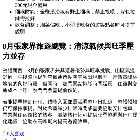
300元現金備用
獼猴防範：金鞭溪沿線有野生獼猴，禁止投喂，背包拉
鏈需拉好
飲食調整：湘菜偏辣，不習慣辣食的遊客點餐時可提前
說明
8月張家界旅遊總覽：清涼氣候與旺季壓
力並存
整體而言，8月的
張家界
兼具避暑優勢與旺季挑戰。山區氣溫
舒適，午後陣雨提升空氣通透度與雲霧出現機率，是觀賞峰林
地貌的良好時段。但同時，熱門景點排隊時間延長，住宿與交
通成本上浮，熱門門票需提前預約。
若能提早規劃行程、錯峰入園並靈活調整每日動線，整體體驗
仍可保持順暢。對於希望減少排隊時間或需要協助安排包車、
門票與住宿銜接的旅客，域龍旅行社可提供旺季協調與行程優
化建議，協助在高峰期內提高遊覽效率。

0
人喜欢