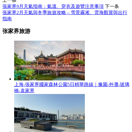
上一条
張家界9月天氣指南：氣溫、穿衣及遊覽注意事項
下一条
張家界2月天氣與冬季旅遊攻略 – 雪景霧凇、雲海觀賞與出行
指南
张家界旅游
上海-張家界國家森林公園5日精華路線｜豫園-外灘-玻璃
橋-袁家界