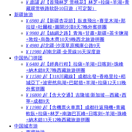
¥ 面議 起
【首飛林芝 赏桃花】林芝+拉薩+羊湖+青
藏观赏铁路软卧10日遊（可定製）
新疆旅游
¥ 6980 起
【新疆杏花節】臥進飛出+賽里木湖+那
拉提+吐爾根+圖開沙漠8天7晚外賓拼團
¥ 9980 起
【絲綢之路】青海+甘肅+新疆+茶卡鹽湖
+敦煌+烏魯木齊10天9晚西北旅遊拼團
¥ 4980 起
北疆·沙漠草原獨庫公路9天
¥ 11980 起
南北疆·全景線16天深度遊
中国热门拼团
¥ 6480 起
【經典行程】拉薩+羊湖+日喀则+珠峰
+納木錯8天7晚西藏旅遊拼團
¥ 11580 起
【318川藏線】成都出發+香格里拉+稻
城亞丁+波密然烏湖+巴鬆措+羊湖+拉薩12天11晚
外賓拼團
¥ 16800 起
【含大交通】吉隆坡/新加坡—西藏+西
寧+成都9天
¥ 11980 起
【含機票火車票】成都往返飛機+青藏
軟臥+拉薩+林芝+南迦巴瓦峰+日喀则+羊湖+珠峰
+納木錯13天12晚西藏旅遊拼團
中国城市游