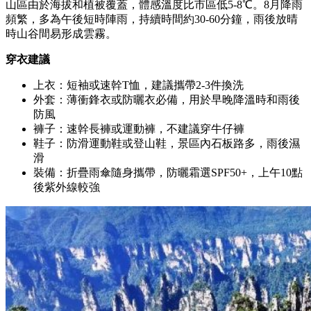
山區由於海拔和植被覆蓋，體感溫度比市區低5-8℃。8月降雨
頻繁，多為午後短時陣雨，持續時間約30-60分鐘，雨後放晴
時山谷間易形成雲霧。
穿衣建議
上衣：短袖或速幹T恤，建議攜帶2-3件換洗
外套：薄衝鋒衣或防曬衣必備，用於早晚降溫時和雨後
防風
褲子：速幹長褲或運動褲，不建議穿牛仔褲
鞋子：防滑運動鞋或登山鞋，景區內石板路多，雨後濕
滑
裝備：折疊雨傘隨身攜帶，防曬霜選SPF50+，上午10點
後紫外線較強