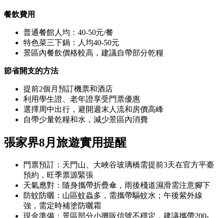
餐飲費用
普通餐館人均：40-50元/餐
特色菜三下鍋：人均40-50元
景區內餐飲價格較高，建議自帶部分乾糧
節省開支的方法
提前2個月預訂機票和酒店
利用學生證、老年證享受門票優惠
選擇周中出行，避開週末人流和房價高峰
自帶少量乾糧和水，減少景區內消費
張家界8月旅遊實用提醒
門票預訂：天門山、大峽谷玻璃橋需提前3天在官方平臺
預約，旺季票源緊張
天氣應對：隨身攜帶折疊傘，雨後棧道濕滑需注意腳下
防蚊防曬：山區蚊蟲多，需攜帶驅蚊水；午後紫外線
強，需定時補塗防曬霜
現金準備：景區部分小攤販信號不穩定，建議攜帶200-