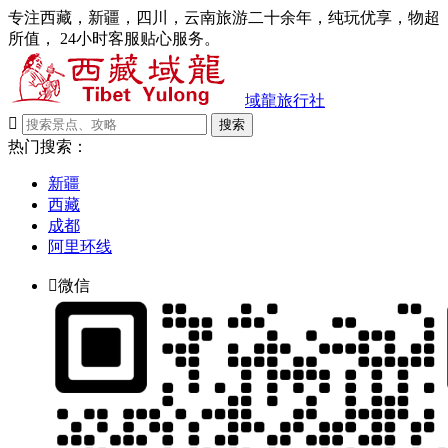
专注西藏，新疆，四川，云南旅游二十余年，纯玩优享，物超
所值， 24小时客服贴心服务。
域龍旅行社

搜索
热门搜索：
新疆
西藏
成都
阿里环线

微信