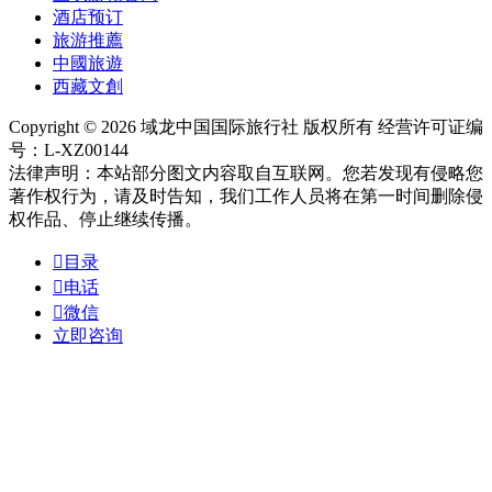
酒店预订
旅游推薦
中國旅遊
西藏文創
Copyright © 2026 域龙中国国际旅行社 版权所有 经营许可证编
号：L-XZ00144
法律声明：本站部分图文内容取自互联网。您若发现有侵略您
著作权行为，请及时告知，我们工作人员将在第一时间删除侵
权作品、停止继续传播。

目录

电话

微信
立即咨询