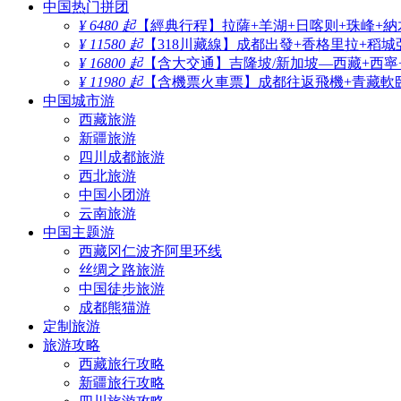
中国热门拼团
¥ 6480 起
【經典行程】拉薩+羊湖+日喀则+珠峰+納
¥ 11580 起
【318川藏線】成都出發+香格里拉+稻城
¥ 16800 起
【含大交通】吉隆坡/新加坡—西藏+西寧
¥ 11980 起
【含機票火車票】成都往返飛機+青藏軟臥
中国城市游
西藏旅游
新疆旅游
四川成都旅游
西北旅游
中国小团游
云南旅游
中国主题游
西藏冈仁波齐阿里环线
丝绸之路旅游
中国徒步旅游
成都熊猫游
定制旅游
旅游攻略
西藏旅行攻略
新疆旅行攻略