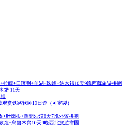
拉薩+日喀则+羊湖+珠峰+納木錯10天9晚西藏旅遊拼團
錯 11天
再措
藏观赏铁路软卧10日遊（可定製）
提+吐爾根+圖開沙漠8天7晚外賓拼團
敦煌+烏魯木齊10天9晚西北旅遊拼團