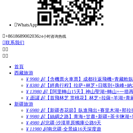

WhatsApp

+8618689002036
24小时咨询热线

联系我们




首頁
西藏旅游
¥ 9980 起
【含機票火車票】成都往返飛機+青藏軟臥+
¥ 8380 起
【經典行程】拉萨+林芝+日喀則+珠峰+納木
¥ 13980 起
【阿里轉山15天】神山聖湖+轉山+一措
¥ 面議 起
【首飛林芝 赏桃花】林芝+拉薩+羊湖+青
新疆旅游
¥ 6980 起
【新疆杏花節】臥進飛出+賽里木湖+那拉
¥ 9980 起
【絲綢之路】青海+甘肅+新疆+茶卡鹽湖+
¥ 4980 起
北疆·沙漠草原獨庫公路9天
¥ 11980 起
南北疆·全景線16天深度遊