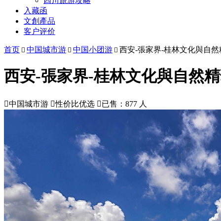
四川旅游攻略
入藏函
文創產品
客户评价
首页
中国城市游
中国小团游
西安-張家界-桂林文化與自然



西安-張家界-桂林文化與自然精

中国城市游

性价比优选

已售：877 人