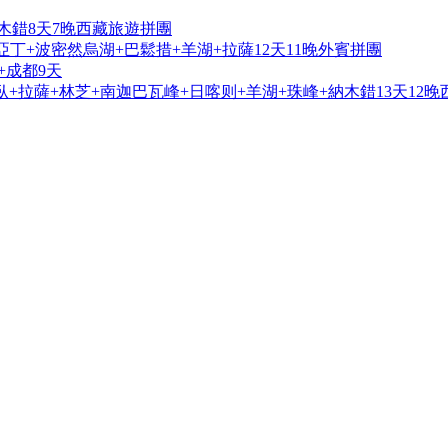
木錯8天7晚西藏旅遊拼團
亞丁+波密然烏湖+巴鬆措+羊湖+拉薩12天11晚外賓拼團
+成都9天
+拉薩+林芝+南迦巴瓦峰+日喀则+羊湖+珠峰+納木錯13天12