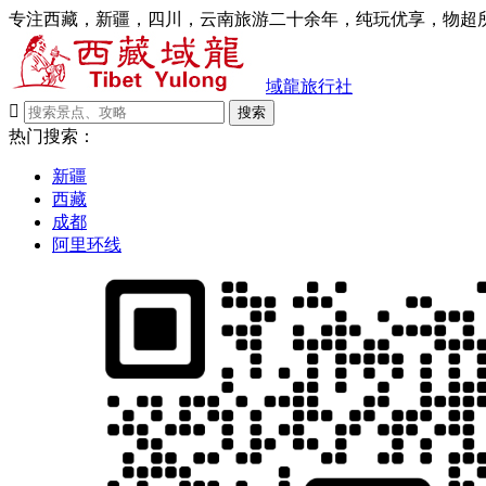
专注西藏，新疆，四川，云南旅游二十余年，纯玩优享，物超所
域龍旅行社

搜索
热门搜索：
新疆
西藏
成都
阿里环线