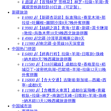
¥ 面議 起
【首飛林芝 赏桃花】林芝+拉薩+羊湖+青
藏观赏铁路软卧10日遊（可定製）
新疆旅游
¥ 6980 起
【新疆杏花節】臥進飛出+賽里木湖+那
拉提+吐爾根+圖開沙漠8天7晚外賓拼團
¥ 9980 起
【絲綢之路】青海+甘肅+新疆+茶卡鹽湖
+敦煌+烏魯木齊10天9晚西北旅遊拼團
¥ 4980 起
北疆·沙漠草原獨庫公路9天
¥ 11980 起
南北疆·全景線16天深度遊
中国热门拼团
¥ 6480 起
【經典行程】拉薩+羊湖+日喀则+珠峰
+納木錯8天7晚西藏旅遊拼團
¥ 11580 起
【318川藏線】成都出發+香格里拉+稻
城亞丁+波密然烏湖+巴鬆措+羊湖+拉薩12天11晚
外賓拼團
¥ 16800 起
【含大交通】吉隆坡/新加坡—西藏+西
寧+成都9天
¥ 11980 起
【含機票火車票】成都往返飛機+青藏
軟臥+拉薩+林芝+南迦巴瓦峰+日喀则+羊湖+珠峰
+納木錯13天12晚西藏旅遊拼團
中国城市游