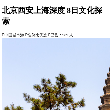
北京西安上海深度 8日文化探
索

中国城市游

性价比优选

已售：989 人