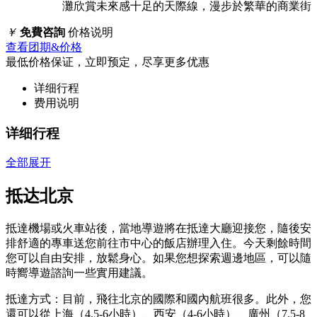
灘欣賞未來感十足的天際線，漫步於繁華的商業街
￥
免費咨詢
价格说明
查看团期&价格
最低价格保证，立即预定，尽享更多优惠
详细行程
费用说明
详细行程
全部展开
抵达北京
抵達機場或火車站後，當地導遊將在抵達大廳迎接您，隨後安
排舒適的專車送您前往市中心的飯店辦理入住。今天剩餘時間
您可以自由安排，放鬆身心。如果您想探索週邊地區，可以隨
時嚮導遊諮詢一些實用建議。
抵達方式：目前，飛往北京的國際和國內航班很多。此外，您
還可以從上海（4.5-6小時）、西安（4-6小時）、廣州（7.5-8