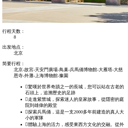
行程天数：
8
出发地点：
北京
简要行程：
北京-故宮-天安門廣場-鳥巢-兵馬俑博物館-大雁塔-大慈
恩寺-外灘-上海博物館-豫園

驚嘆於世界奇蹟之一的長城，您可以站在古老的
石頭上，追溯歷史的足跡

走進紫禁城，探索迷人的皇家故事，從隱密的庭
院到雄偉的殿堂

探索兵馬俑，這是一支2000多年前建造的真人大
小的軍隊

體驗上海的活力，感受東西方文化的交融。從外