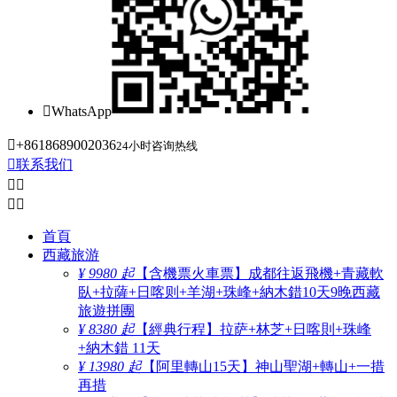

WhatsApp

+8618689002036
24小时咨询热线

联系我们




首頁
西藏旅游
¥ 9980 起
【含機票火車票】成都往返飛機+青藏軟
臥+拉薩+日喀则+羊湖+珠峰+納木錯10天9晚西藏
旅遊拼團
¥ 8380 起
【經典行程】拉萨+林芝+日喀則+珠峰
+納木錯 11天
¥ 13980 起
【阿里轉山15天】神山聖湖+轉山+一措
再措