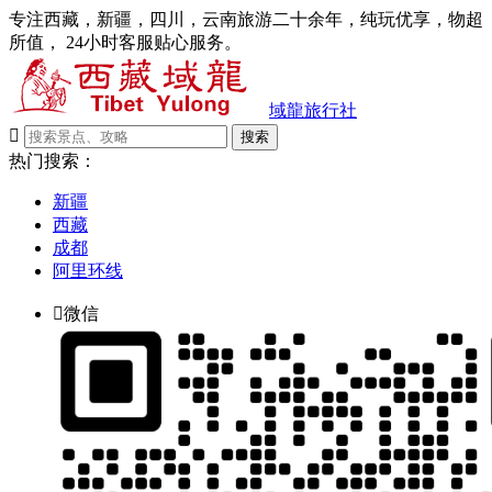
专注西藏，新疆，四川，云南旅游二十余年，纯玩优享，物超
所值， 24小时客服贴心服务。
域龍旅行社

搜索
热门搜索：
新疆
西藏
成都
阿里环线

微信