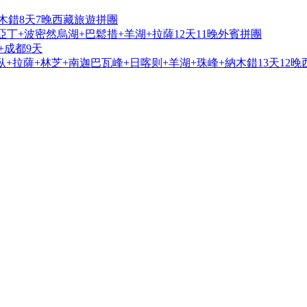
木錯8天7晚西藏旅遊拼團
亞丁+波密然烏湖+巴鬆措+羊湖+拉薩12天11晚外賓拼團
+成都9天
+拉薩+林芝+南迦巴瓦峰+日喀则+羊湖+珠峰+納木錯13天12