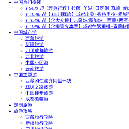
中国热门拼团
¥ 6480 起
【經典行程】拉薩+羊湖+日喀则+珠峰+納
¥ 11580 起
【318川藏線】成都出發+香格里拉+稻城
¥ 16800 起
【含大交通】吉隆坡/新加坡—西藏+西寧
¥ 11980 起
【含機票火車票】成都往返飛機+青藏軟臥
中国城市游
西藏旅游
新疆旅游
四川成都旅游
西北旅游
中国小团游
云南旅游
中国主题游
西藏冈仁波齐阿里环线
丝绸之路旅游
中国徒步旅游
成都熊猫游
定制旅游
旅游攻略
西藏旅行攻略
新疆旅行攻略