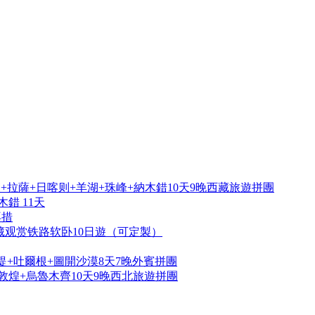
拉薩+日喀则+羊湖+珠峰+納木錯10天9晚西藏旅遊拼團
錯 11天
再措
藏观赏铁路软卧10日遊（可定製）
提+吐爾根+圖開沙漠8天7晚外賓拼團
敦煌+烏魯木齊10天9晚西北旅遊拼團