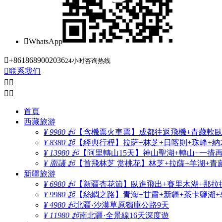

WhatsApp

+8618689002036
24小时咨询热线

联系我们




首頁
西藏旅游
¥ 9980 起
【含機票火車票】成都往返飛機+青藏軟臥+
¥ 8380 起
【經典行程】拉萨+林芝+日喀則+珠峰+納木
¥ 13980 起
【阿里轉山15天】神山聖湖+轉山+一措
¥ 面議 起
【首飛林芝 赏桃花】林芝+拉薩+羊湖+青
新疆旅游
¥ 6980 起
【新疆杏花節】臥進飛出+賽里木湖+那拉
¥ 9980 起
【絲綢之路】青海+甘肅+新疆+茶卡鹽湖+
¥ 4980 起
北疆·沙漠草原獨庫公路9天
¥ 11980 起
南北疆·全景線16天深度遊