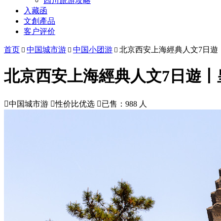
四川旅游攻略
入藏函
文創產品
客户评价
首页
中国城市游
中国小团游
北京西安上海經典人文7日遊



北京西安上海經典人文7日遊丨

中国城市游

性价比优选

已售：988 人