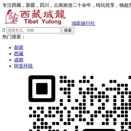
专注西藏，新疆，四川，云南旅游二十余年，纯玩优享，物超所
域龍旅行社

搜索
热门搜索：
新疆
西藏
成都
阿里环线