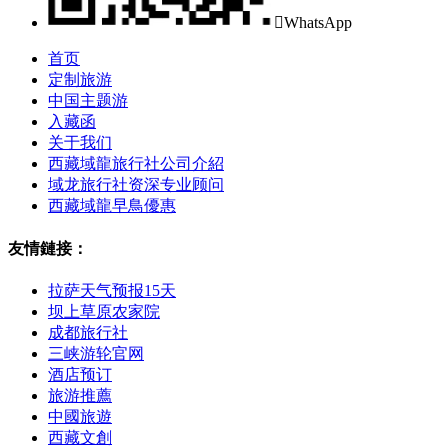

WhatsApp
首页
定制旅游
中国主题游
入藏函
关于我们
西藏域龍旅行社公司介紹
域龙旅行社资深专业顾问
西藏域龍早鳥優惠
友情鏈接：
拉萨天气预报15天
坝上草原农家院
成都旅行社
三峡游轮官网
酒店预订
旅游推薦
中國旅遊
西藏文創