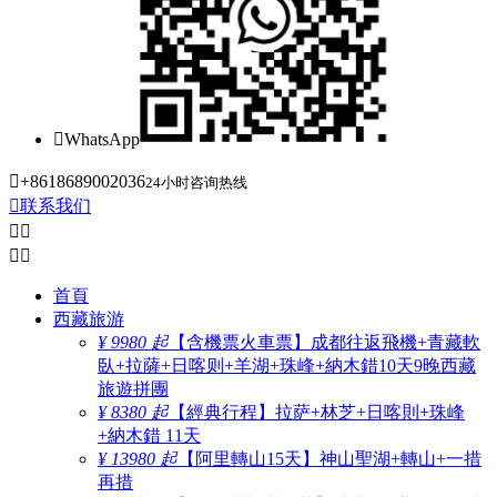

WhatsApp

+8618689002036
24小时咨询热线

联系我们




首頁
西藏旅游
¥ 9980 起
【含機票火車票】成都往返飛機+青藏軟
臥+拉薩+日喀则+羊湖+珠峰+納木錯10天9晚西藏
旅遊拼團
¥ 8380 起
【經典行程】拉萨+林芝+日喀則+珠峰
+納木錯 11天
¥ 13980 起
【阿里轉山15天】神山聖湖+轉山+一措
再措