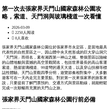
第一次去張家界天門山國家森林公園攻
略，索道、天門洞與玻璃棧道一次看懂
2026-03-09

2250人阅读

0人喜欢
張家界天門山國家森林公園位於張家界市永定區，是當地最具
代表性的自然景區之一。因山體中央天然形成的巨大穿山洞穴
「天門洞」而得名，素有湘西第一神山之稱。整個景區以險峻
的山體地貌與震撼的高空景觀聞名，包括世界最長的高山客運
索道、懸崖玻璃棧道、99道彎的通天大道，以及穿山扶梯等標
誌性體驗。天門山景觀四季分明，遊覽節奏相對集中，大多數
遊客可在一天內走完主要景點。對於第一次來張家界的旅客來
說，只要提前了解門票預約、交通方式與景區動線，就能輕鬆
完成一次順暢而充實的天門山之旅。
張家界天門山國家森林公園
行前必備