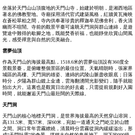
坐落於天門山山頂腹地的天門山寺，始建於明朝，是湘西地區
著名的佛教聖地。寺廟採用清代官式建築風格，紅牆黃瓦掩映
在蒼松翠柏之間，寺內供奉著珍貴的釋迦牟尼佛舍利，香火清
幽而不喧鬧。寺前的觀景平臺可遠眺天門洞與群山連綿，是遊
覽途中難得的歇腳之地，既能焚香祈福，也能靜坐欣賞山間風
光，感受禪意與自然的完美融合。
雲夢仙頂
作為天門山的海拔最高點，1518.6米的雲夢仙頂設有360度全
景觀景臺，是俯瞰整個景區的最佳位置。天氣晴朗時，張家界
城區的高樓、天門洞的雄姿、連綿的武陵山脈盡收眼底；日落
時分，夕陽為群山鍍上金邊，雲海翻湧間光影變幻，隨手就能
拍出大片。這裏也是觀賞日出的好去處，只需提前規劃好入園
時間，就能邂逅天門山最壯闊的天際線。
天門洞
天門山的核心地標天門洞，是世界海拔最高的天然穿山溶洞，
高131.5米、寬57米、深60米，宛如一道通天之門屹立於山體
之間。洞口常年雲霧繚繞，清晨時分雲霧從洞內緩緩溢出，形
成“天門吐霧”的奇景，堪稱大自然的鬼斧神工。洞下的999級