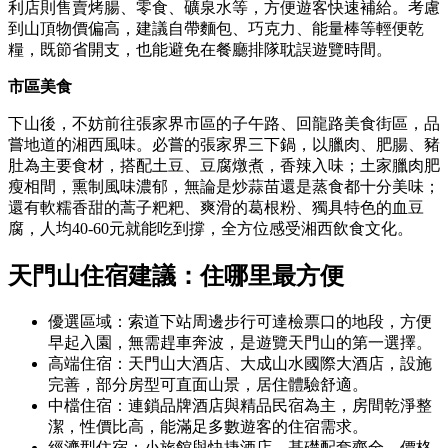
利店則售賣烤腸、零食、礦泉水等，方便遊客快速補給。考慮
到山頂物價偏高，建議自帶麵包、巧克力、能量棒等輕便乾
糧，既節省開支，也能避免在餐廳排隊耽誤遊覽時間。
市區美食
下山後，不妨前往張家界市區的子午路、回龍路美食街區，品
嘗地道的湘西風味。必嘗的張家界三下鍋，以臘肉、肥腸、豬
肚為主要食材，搭配土豆、豆腐燉煮，香辣入味；土家臘肉肥
瘦相間，熏制風味濃郁，無論是炒蒜苗還是蒸食都十分美味；
還有軟糯香甜的蒿子粑粑、爽滑的葛根粉、獨具特色的血豆
腐，人均40-60元就能吃到撐，全方位感受湘西飲食文化。
天門山住宿建議：住哪里最方便
優選區域：索道下站周邊步行可達檢票口的地段，方便
早起入園，無需趕車奔波，是遊覽天門山的第一選擇。
高端住宿：天門山大酒店、大成山水國際大酒店，設施
完善，部分房型可直面山景，居住體驗舒適。
中檔住宿：連鎖品牌酒店與精品民宿為主，房間乾淨整
潔，性價比高，能滿足多數遊客的住宿需求。
經濟型住宿：小旅館與快捷酒店，基礎配套齊全，價格