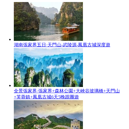
湖南張家界五日·天門山-武陵源-鳳凰古城深度遊
全景張家界·張家界+森林公園+大峽谷玻璃橋+天門山
+芙蓉鎮+鳳凰古城6天5晚跟團遊