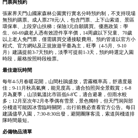
門票與預約
張家界天門山國家森林公園實行實名分時預約制，不支持現場
無預約購票。成人票278元/人，包含門票、上下山索道、景區
環保車、上段穿山扶梯；保險3元自願購買。優惠政策：學
生、60-69歲老人憑有效證件享半價，14周歲以下兒童、70歲
以上老人免門票，僅需購買交通接駁費用。預約管道以官方小
程式、官方網站及正規旅遊平臺為主，旺季（4-5月、9-10
月）建議提前3-7天預約，淡季可提前1-3天，預約時選定入園
時段，嚴格按照時段檢票。
最佳遊玩時間
每年4-5月春暖花開，山間杜鵑盛放，雲霧概率高，舒適度最
佳；9-11月秋高氣爽，能見度高，適合拍照與全景觀賞；6-8
月為夏季，山頂氣溫比市區低6-8℃，適合避暑，但雨水較
多；12月至次年2月冬季偶有雪景，景色獨特，但天門洞與部
分棧道可能因冰雪臨時關閉，出行前務必查看官方公告。每日
建議儘早入園，7:30-8:30出發，避開團隊客流，索道與棧道排
隊時間最短。
必備物品清單