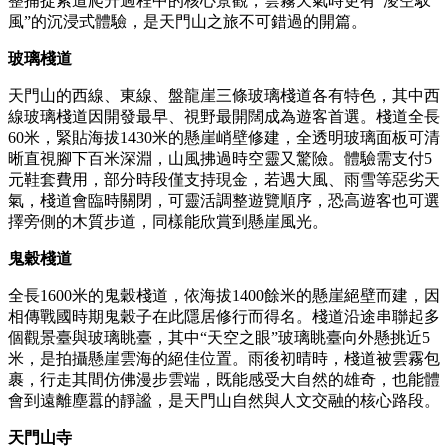
整捕捉索道爬升過程中的核心景觀，雲霧天氣時更有“淩空馭
風”的沉浸式體驗，是天門山之旅不可錯過的開篇。
玻璃棧道
天門山的西線、東線、盤龍崖三條玻璃棧道各有特色，其中西
線玻璃棧道因開發最早、視野最開闊成為遊客首選。棧道全長
60米，緊貼海拔1430米的懸崖峭壁修建，全透明玻璃面板可清
晰直視腳下百米深淵，山風拂過時空靈又驚險。體驗需支付5
元鞋套費用，部分時段僅支持現金，若遇大風、雨雪等惡劣天
氣，棧道會臨時關閉，可靈活調整遊覽順序，恐高遊客也可選
擇旁側的木質步道，同樣能欣賞到懸崖風光。
鬼穀棧道
全長1600米的鬼穀棧道，依海拔1400餘米的懸崖絕壁而建，因
相傳戰國時期鬼穀子在此隱居修行而得名。棧道沿途串聯起多
個觀景臺與玻璃眺臺，其中“天空之眼”玻璃眺臺向外懸挑近5
米，是拍攝懸崖雲海的絕佳位置。雨後初晴時，棧道被雲霧包
裹，行走其間仿佛漫步雲端，既能感受大自然的雄奇，也能體
會到遠離塵囂的靜謐，是天門山自然與人文交融的核心路段。
天門山寺