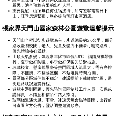
親民，適合預算有限的出行人群。
重要提醒：山頂無任何住宿接待，所有遊客需當日下
山，旺季房源緊張，務必提前預訂市區酒店。
張家界天門山國家森林公園
遊覽溫馨提示
天門山全程以徒步遊覽為主，步道總長約5-6公里，部分
路段臺階較陡，老人、兒童及體力不佳者可精簡路線，
優先體驗核心景點。
山頂天氣多變，氣溫常年比市區低5-8℃，請隨身攜帶雨
具，夏季做好防曬，冬季做好保暖與防滑措施。
玻璃棧道、懸崖觀景臺等熱門區域人流量大，需有序排
隊，不擁擠、不翻越護欄、不紮堆長時間拍 照。
景區部分區域信號不穩定，建議提前下載離線地圖，避
免迷路耽誤遊覽行程。
遊覽中遇到問題，優先諮詢景區制服工作人員、安保或
講解員，不隨意相信陌生路人指引。
玻璃棧道遇大風、雨雪、冰凍天氣會臨時關閉，出行前
可查看官方公告，靈活調整遊覽順序。