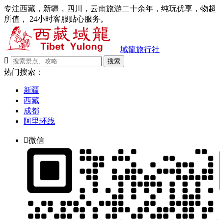
专注西藏，新疆，四川，云南旅游二十余年，纯玩优享，物超
所值， 24小时客服贴心服务。
域龍旅行社

搜索
热门搜索：
新疆
西藏
成都
阿里环线

微信