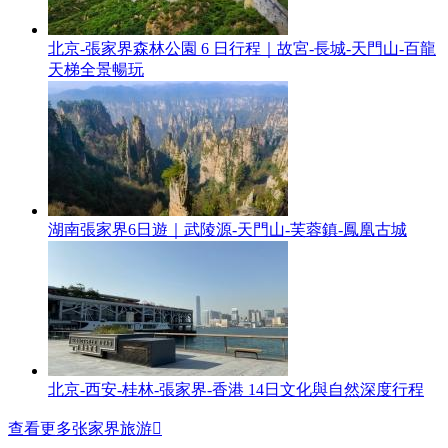
北京-張家界森林公園 6 日行程｜故宮-長城-天門山-百龍
天梯全景暢玩
湖南張家界6日遊｜武陵源-天門山-芙蓉鎮-鳳凰古城
北京-西安-桂林-張家界-香港 14日文化與自然深度行程
查看更多张家界旅游
