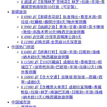
¥ 面議 起
【首飛林芝 赏桃花】林芝+拉薩+羊湖+青
藏观赏铁路软卧10日遊（可定製）
新疆旅游
¥ 6980 起
【新疆杏花節】臥進飛出+賽里木湖+那
拉提+吐爾根+圖開沙漠8天7晚外賓拼團
¥ 9980 起
【絲綢之路】青海+甘肅+新疆+茶卡鹽湖
+敦煌+烏魯木齊10天9晚西北旅遊拼團
¥ 4980 起
北疆·沙漠草原獨庫公路9天
¥ 11980 起
南北疆·全景線16天深度遊
中国热门拼团
¥ 6480 起
【經典行程】拉薩+羊湖+日喀则+珠峰
+納木錯8天7晚西藏旅遊拼團
¥ 11580 起
【318川藏線】成都出發+香格里拉+稻
城亞丁+波密然烏湖+巴鬆措+羊湖+拉薩12天11晚
外賓拼團
¥ 16800 起
【含大交通】吉隆坡/新加坡—西藏+西
寧+成都9天
¥ 11980 起
【含機票火車票】成都往返飛機+青藏
軟臥+拉薩+林芝+南迦巴瓦峰+日喀则+羊湖+珠峰
+納木錯13天12晚西藏旅遊拼團
中国城市游