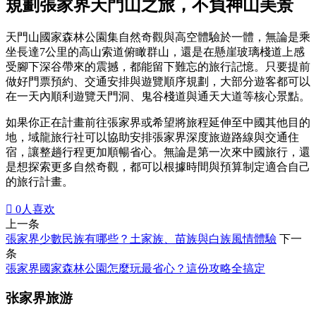
規劃張家界天門山之旅，不負神山美景
天門山國家森林公園集自然奇觀與高空體驗於一體，無論是乘
坐長達7公里的高山索道俯瞰群山，還是在懸崖玻璃棧道上感
受腳下深谷帶來的震撼，都能留下難忘的旅行記憶。只要提前
做好門票預約、交通安排與遊覽順序規劃，大部分遊客都可以
在一天內順利遊覽天門洞、鬼谷棧道與通天大道等核心景點。
如果你正在計畫前往張家界或希望將旅程延伸至中國其他目的
地，域龍旅行社可以協助安排張家界深度旅遊路線與交通住
宿，讓整趟行程更加順暢省心。無論是第一次來中國旅行，還
是想探索更多自然奇觀，都可以根據時間與預算制定適合自己
的旅行計畫。

0
人喜欢
上一条
張家界少數民族有哪些？土家族、苗族與白族風情體驗
下一
条
張家界國家森林公園怎麼玩最省心？這份攻略全搞定
张家界旅游