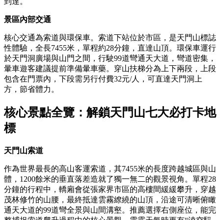
到達。
景區內部交通
核心交通為索道與環保車。索道下站位於市區，是天門山標誌
性體驗，全長7455米，單程約28分鐘，直達山頂。環保車運行
於天門洞廣場與山門之間，行駛99道彎通天大道，彎道密集，
暈車遊客建議提前準備暈車藥。穿山扶梯分為上下兩段，上段
包含在門票內，下段需另行付費32元/人，可直達天門洞上
方，節省體力。
核心景點全覽：解鎖天門山七大必打卡地
標
天門山索道
作為世界最長的高山客運索道，其7455米的長度跨越城區與山
體，1200餘米的垂直落差造就了獨一無二的觀景視角。單程28
分鐘的行程中，轎廂會從張家界市區的高樓間緩緩攀升，穿越
茂林修竹的山腰，最終抵達雲霧繚繞的山頂，沿途可清晰俯瞰
通天大道的99道彎全景與山間溝壑。推薦選擇右側座位，能完