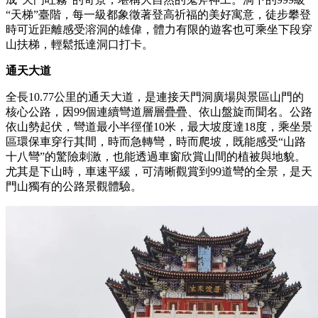
“天梯”臺階，每一級都象徵著登高祈福的美好寓意，徒步攀登
時可近距離感受溶洞的雄偉，體力有限的遊客也可乘坐下段穿
山扶梯，輕鬆抵達洞口打卡。
通天大道
全長10.77公里的通天大道，是連接天門洞廣場與景區山門的
核心公路，因99個連續彎道層層疊疊、依山盤旋而聞名。公路
依山勢起伏，彎道最小半徑僅10米，最大坡度達18度，乘坐景
區環保車穿行其間，時而急轉彎，時而爬坡，既能感受“山路
十八彎”的驚險刺激，也能透過車窗欣賞山間的植被與地貌。
尤其是下山時，車速平緩，可清晰觀賞到99道彎的全景，是天
門山獨有的公路景觀體驗。