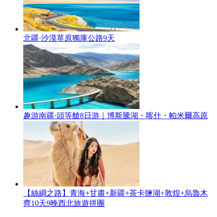
北疆·沙漠草原獨庫公路9天
趣游南疆·頭等艙8日游｜博斯騰湖・喀什・帕米爾高原
【絲綢之路】青海+甘肅+新疆+茶卡鹽湖+敦煌+烏魯木
齊10天9晚西北旅遊拼團