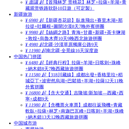
¥ 面議 起
【首飛林芝 赏桃花】林芝+拉薩+羊湖+青
藏观赏铁路软卧10日遊（可定製）
新疆旅游
¥ 6980 起
【新疆杏花節】臥進飛出+賽里木湖+那
拉提+吐爾根+圖開沙漠8天7晚外賓拼團
¥ 9980 起
【絲綢之路】青海+甘肅+新疆+茶卡鹽湖
+敦煌+烏魯木齊10天9晚西北旅遊拼團
¥ 4980 起
北疆·沙漠草原獨庫公路9天
¥ 11980 起
南北疆·全景線16天深度遊
中国热门拼团
¥ 6480 起
【經典行程】拉薩+羊湖+日喀则+珠峰
+納木錯8天7晚西藏旅遊拼團
¥ 11580 起
【318川藏線】成都出發+香格里拉+稻
城亞丁+波密然烏湖+巴鬆措+羊湖+拉薩12天11晚
外賓拼團
¥ 16800 起
【含大交通】吉隆坡/新加坡—西藏+西
寧+成都9天
¥ 11980 起
【含機票火車票】成都往返飛機+青藏
軟臥+拉薩+林芝+南迦巴瓦峰+日喀则+羊湖+珠峰
+納木錯13天12晚西藏旅遊拼團
中国城市游