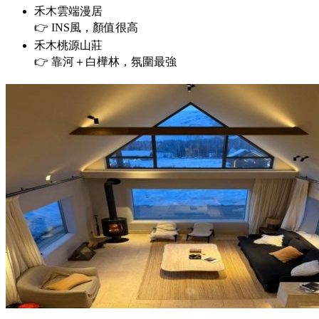
禾木雲端漫居
👉 INS風，顏值很高
禾木桃源山莊
👉 靠河＋白樺林，氛圍最強