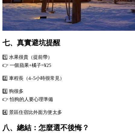
七、真實避坑提醒
1️⃣ 水果很貴（提前帶）
👉 一個蘋果+橘子=¥25
2️⃣ 車程長（4–5小時很常見）
3️⃣ 狗很多
👉 怕狗的人要心理準備
4️⃣ 景區住宿比外面方便太多
八、總結：怎麼選不後悔？