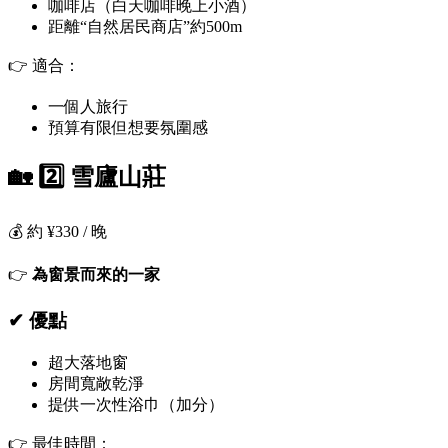
咖啡店（白天咖啡晚上小酒）
距離“自然居民商店”約500m
👉 適合：
一個人旅行
預算有限但想要氛圍感
🏡 2️⃣ 雪廬山莊
💰 約 ¥330 / 晚
👉
為窗景而來的一家
✔ 優點
超大落地窗
房間寬敞乾淨
提供一次性浴巾（加分）
👉 最佳時間：