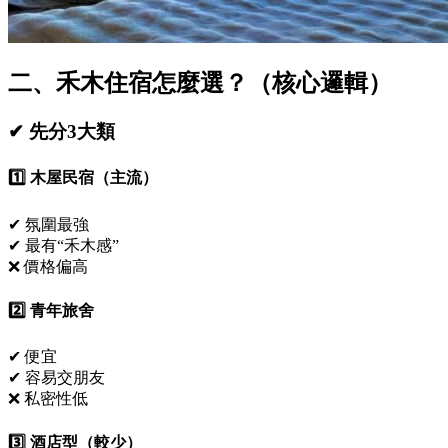
二、禾木住宿怎麼選？（核心邏輯）
✔ 先分3大類
1️⃣ 木屋民宿（主流）
✔ 氛圍最強
✔ 最有“禾木感”
❌ 價格偏高
2️⃣ 青年旅舍
✔ 便宜
✔ 容易交朋友
❌ 私密性低
3️⃣ 酒店型（較少）