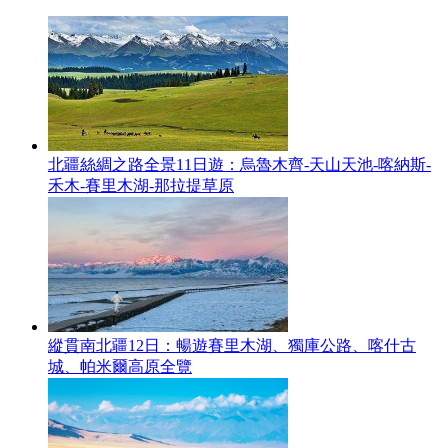
北疆絲綢之路全景11日遊：烏魯木齊-天山天池-喀納斯-
禾木-賽里木湖-那拉提草原
縱貫南北疆12日：暢遊賽里木湖、獨庫公路、喀什古
城、帕米爾高原全覽