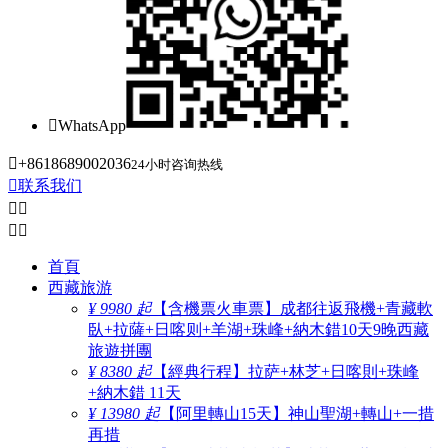

WhatsApp

+8618689002036
24小时咨询热线

联系我们




首頁
西藏旅游
¥ 9980 起
【含機票火車票】成都往返飛機+青藏軟
臥+拉薩+日喀则+羊湖+珠峰+納木錯10天9晚西藏
旅遊拼團
¥ 8380 起
【經典行程】拉萨+林芝+日喀則+珠峰
+納木錯 11天
¥ 13980 起
【阿里轉山15天】神山聖湖+轉山+一措
再措