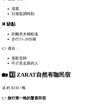
清晨
日落藍調時刻
❌ 缺點
距離禾木橋較遠
步行15–20分鐘
👉 適合：
喜歡安靜
不介意走路的人
🏡 3️⃣ ZARAT自然有咖民宿
💰 約 ¥230 / 晚
👉
旅行第一晚的驚喜民宿