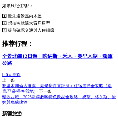
如果只記住3點：
1️⃣ 優先選景區內木屋
2️⃣ 想拍照就選大窗戶房型
3️⃣ 提前確認交通與入住細節
推荐行程：
全景北疆12日遊｜喀納斯・禾木・賽里木湖・獨庫
公路

0
人喜欢
上一条
賽里木湖酒店推薦：湖景房真實評測＋住宿選擇全攻略（逸
扉/亞朵/星空營地）
下一条
暢飲西域：2026新疆必喝特色飲品全攻略！奶茶、格瓦斯、酸
奶與烏蘇啤酒
新疆旅游