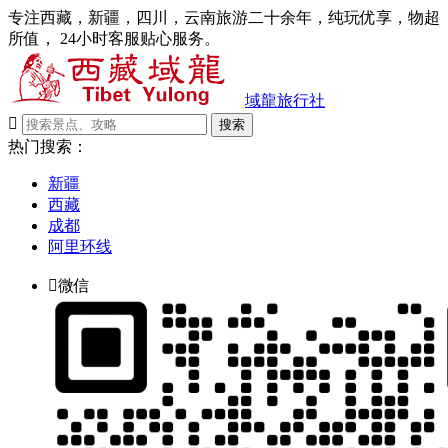
专注西藏，新疆，四川，云南旅游二十余年，纯玩优享，物超
所值， 24小时客服贴心服务。
域龍旅行社

搜索
热门搜索：
新疆
西藏
成都
阿里环线

微信