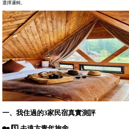
選擇邏輯。
一、我住過的3家民宿真實測評
🏡 1️⃣ 去遠方青年旅舍