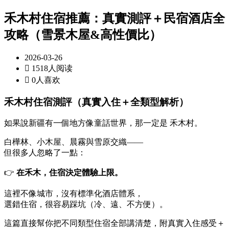
禾木村住宿推薦：真實測評＋民宿酒店全
攻略（雪景木屋&高性價比）
2026-03-26

1518人阅读

0人喜欢
禾木村住宿測評（真實入住＋全類型解析）
如果說新疆有一個地方像童話世界，那一定是
禾木村
。
白樺林、小木屋、晨霧與雪原交織——
但很多人忽略了一點：
👉
在禾木，住宿決定體驗上限。
這裡不像城市，沒有標準化酒店體系，
選錯住宿，很容易踩坑（冷、遠、不方便）。
這篇直接幫你把不同類型住宿全部講清楚，附真實入住感受＋