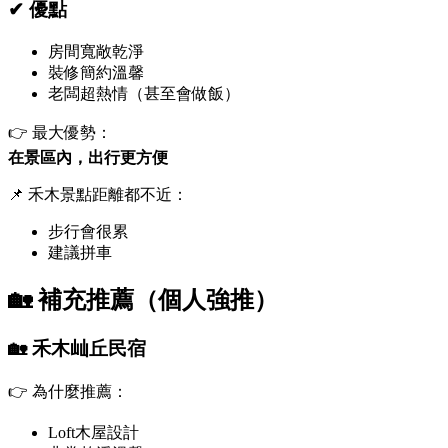
✔ 優點
房間寬敞乾淨
裝修簡約溫馨
老闆超熱情（甚至會做飯）
👉 最大優勢：
在景區內，出行更方便
📌 禾木景點距離都不近：
步行會很累
建議拼車
🏡 補充推薦（個人強推）
🏡 禾木屾丘民宿
👉 為什麼推薦：
Loft木屋設計