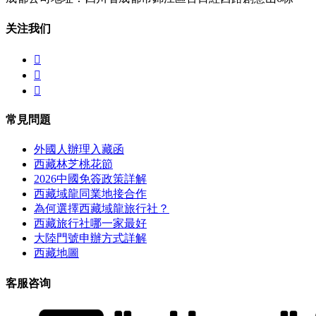
关注我们



常見問題
外國人辦理入藏函
西藏林芝桃花節
2026中國免簽政策詳解
西藏域龍同業地接合作
為何選擇西藏域龍旅行社？
西藏旅行社哪一家最好
大陸門號申辦方式詳解
西藏地圖
客服咨询