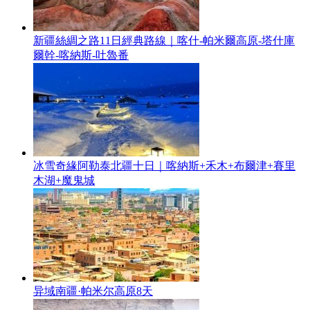
新疆絲綢之路11日經典路線｜喀什-帕米爾高原-塔什庫
爾幹-喀納斯-吐魯番
冰雪奇緣阿勒泰北疆十日｜喀納斯+禾木+布爾津+賽里
木湖+魔鬼城
异域南疆·帕米尔高原8天