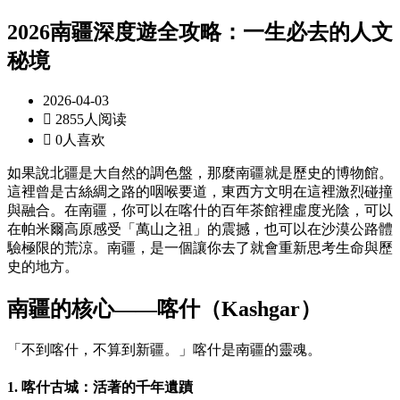
2026南疆深度遊全攻略：一生必去的人文
秘境
2026-04-03

2855人阅读

0人喜欢
如果說北疆是大自然的調色盤，那麼南疆就是歷史的博物館。
這裡曾是古絲綢之路的咽喉要道，東西方文明在這裡激烈碰撞
與融合。在南疆，你可以在喀什的百年茶館裡虛度光陰，可以
在帕米爾高原感受「萬山之祖」的震撼，也可以在沙漠公路體
驗極限的荒涼。南疆，是一個讓你去了就會重新思考生命與歷
史的地方。
南疆的核心——喀什（Kashgar）
「不到喀什，不算到新疆。」喀什是南疆的靈魂。
1. 喀什古城：活著的千年遺蹟