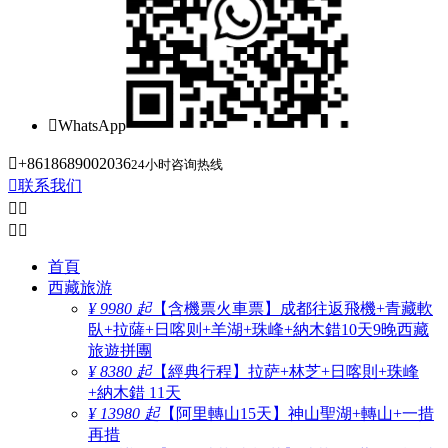

WhatsApp

+8618689002036
24小时咨询热线

联系我们




首頁
西藏旅游
¥ 9980 起
【含機票火車票】成都往返飛機+青藏軟
臥+拉薩+日喀则+羊湖+珠峰+納木錯10天9晚西藏
旅遊拼團
¥ 8380 起
【經典行程】拉萨+林芝+日喀則+珠峰
+納木錯 11天
¥ 13980 起
【阿里轉山15天】神山聖湖+轉山+一措
再措