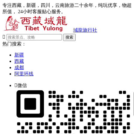
专注西藏，新疆，四川，云南旅游二十余年，纯玩优享，物超
所值， 24小时客服贴心服务。
域龍旅行社

搜索
热门搜索：
新疆
西藏
成都
阿里环线

微信