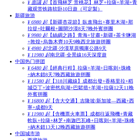
¥ 面議 起
【首飛林芝 赏桃花】林芝+拉薩+羊湖+青
藏观赏铁路软卧10日遊（可定製）
新疆旅游
¥ 6980 起
【新疆杏花節】臥進飛出+賽里木湖+那
拉提+吐爾根+圖開沙漠8天7晚外賓拼團
¥ 9980 起
【絲綢之路】青海+甘肅+新疆+茶卡鹽湖
+敦煌+烏魯木齊10天9晚西北旅遊拼團
¥ 4980 起
北疆·沙漠草原獨庫公路9天
¥ 11980 起
南北疆·全景線16天深度遊
中国热门拼团
¥ 6480 起
【經典行程】拉薩+羊湖+日喀则+珠峰
+納木錯8天7晚西藏旅遊拼團
¥ 11580 起
【318川藏線】成都出發+香格里拉+稻
城亞丁+波密然烏湖+巴鬆措+羊湖+拉薩12天11晚
外賓拼團
¥ 16800 起
【含大交通】吉隆坡/新加坡—西藏+西
寧+成都9天
¥ 11980 起
【含機票火車票】成都往返飛機+青藏
軟臥+拉薩+林芝+南迦巴瓦峰+日喀则+羊湖+珠峰
+納木錯13天12晚西藏旅遊拼團
中国城市游