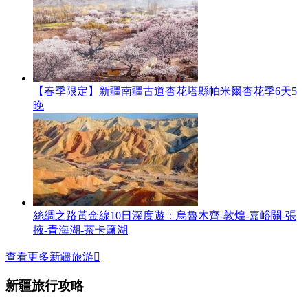
【春季限定】新疆南疆古道杏花塔縣帕米爾杏花季6天5
晚
絲綢之路黃金線10日深度遊：烏魯木齊-敦煌-嘉峪關-張
掖-青海湖-茶卡鹽湖
查看更多新疆旅游

新疆旅行攻略