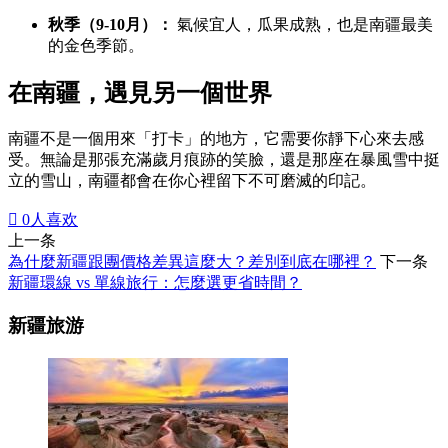
秋季（9-10月）：
氣候宜人，瓜果成熟，也是南疆最美
的金色季節。
在南疆，遇見另一個世界
南疆不是一個用來「打卡」的地方，它需要你靜下心來去感
受。無論是那張充滿歲月痕跡的笑臉，還是那座在暴風雪中挺
立的雪山，南疆都會在你心裡留下不可磨滅的印記。

0
人喜欢
上一条
為什麼新疆跟團價格差異這麼大？差別到底在哪裡？
下一条
新疆環線 vs 單線旅行：怎麼選更省時間？
新疆旅游