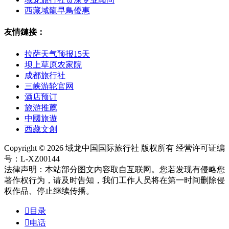
西藏域龍早鳥優惠
友情鏈接：
拉萨天气预报15天
坝上草原农家院
成都旅行社
三峡游轮官网
酒店预订
旅游推薦
中國旅遊
西藏文創
Copyright © 2026 域龙中国国际旅行社 版权所有 经营许可证编
号：L-XZ00144
法律声明：本站部分图文内容取自互联网。您若发现有侵略您
著作权行为，请及时告知，我们工作人员将在第一时间删除侵
权作品、停止继续传播。

目录

电话