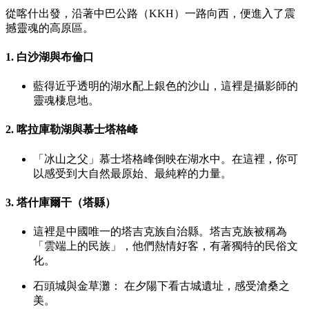
從喀什出發，沿著中巴公路（KKH）一路向西，便進入了震
撼靈魂的高原區。
1. 白沙湖與布倫口
藍得近乎透明的湖水配上銀色的沙山，這裡是攝影師的
靈魂棲息地。
2. 喀拉庫勒湖與慕士塔格峰
「冰山之父」慕士塔格峰倒映在湖水中。在這裡，你可
以感受到大自然最原始、最純粹的力量。
3. 塔什庫爾干（塔縣）
這裡是中國唯一的塔吉克族自治縣。塔吉克族被稱為
「雲端上的民族」，他們熱情好客，有著獨特的民俗文
化。
石頭城與金草灘： 在夕陽下看古城遺址，感受滄桑之
美。