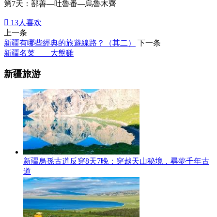
第7天：鄯善—吐魯番—烏魯木齊

13
人喜欢
上一条
新疆有哪些經典的旅遊線路？（其二）
下一条
新疆名菜——大盤雞
新疆旅游
新疆烏孫古道反穿8天7晚：穿越天山秘境，尋夢千年古
道