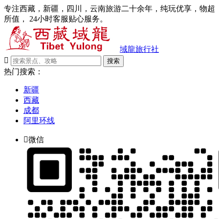
专注西藏，新疆，四川，云南旅游二十余年，纯玩优享，物超
所值， 24小时客服贴心服务。
域龍旅行社

搜索
热门搜索：
新疆
西藏
成都
阿里环线

微信