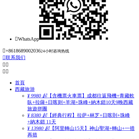

WhatsApp

+8618689002036
24小时咨询热线

联系我们




首頁
西藏旅游
¥ 9980 起
【含機票火車票】成都往返飛機+青藏軟
臥+拉薩+日喀则+羊湖+珠峰+納木錯10天9晚西藏
旅遊拼團
¥ 8380 起
【經典行程】拉萨+林芝+日喀則+珠峰
+納木錯 11天
¥ 13980 起
【阿里轉山15天】神山聖湖+轉山+一措
再措