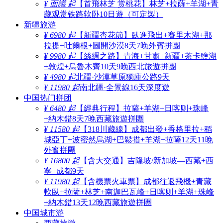
¥ 面議 起
【首飛林芝 赏桃花】林芝+拉薩+羊湖+青
藏观赏铁路软卧10日遊（可定製）
新疆旅游
¥ 6980 起
【新疆杏花節】臥進飛出+賽里木湖+那
拉提+吐爾根+圖開沙漠8天7晚外賓拼團
¥ 9980 起
【絲綢之路】青海+甘肅+新疆+茶卡鹽湖
+敦煌+烏魯木齊10天9晚西北旅遊拼團
¥ 4980 起
北疆·沙漠草原獨庫公路9天
¥ 11980 起
南北疆·全景線16天深度遊
中国热门拼团
¥ 6480 起
【經典行程】拉薩+羊湖+日喀则+珠峰
+納木錯8天7晚西藏旅遊拼團
¥ 11580 起
【318川藏線】成都出發+香格里拉+稻
城亞丁+波密然烏湖+巴鬆措+羊湖+拉薩12天11晚
外賓拼團
¥ 16800 起
【含大交通】吉隆坡/新加坡—西藏+西
寧+成都9天
¥ 11980 起
【含機票火車票】成都往返飛機+青藏
軟臥+拉薩+林芝+南迦巴瓦峰+日喀则+羊湖+珠峰
+納木錯13天12晚西藏旅遊拼團
中国城市游