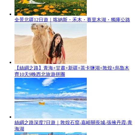
全景北疆12日遊｜喀納斯・禾木・賽里木湖・獨庫公路
【絲綢之路】青海+甘肅+新疆+茶卡鹽湖+敦煌+烏魯木
齊10天9晚西北旅遊拼團
絲綢之路深度7日遊｜敦煌石窟-嘉峪關長城-張掖丹霞-青
海湖