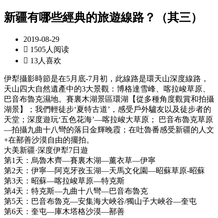
新疆有哪些經典的旅遊線路？（其三）
2019-08-29

1505人阅读

13人喜欢
伊犁攝影時節是在5月底-7月初，此線路是環天山深度線路，
天山四大自然遺產中的3大景觀：博格達雪峰、喀拉峻草原、
巴音布魯克濕地。賽裏木湖景區環湖【從多種角度觀賞和拍攝
湖景】；我們輕徒步‘夏特古道’，感受戶外驢友以及徒步者的
天堂；深度遊玩‘五色花海’—喀拉峻大草原； 巴音布魯克草原
—拍攝九曲十八彎的落日金輝晚霞；在吐魯番感受新疆的人文
+在鄯善沙漠自由的擺拍。
大美新疆·深度伊犁7日遊
第1天：烏魯木齊—賽裏木湖—薰衣草—伊寧
第2天：伊寧—阿克牙孜玉湖—天馬文化園—昭蘇草原-昭蘇
第3天：昭蘇—喀拉峻草原—特克斯
第4天：特克斯—九曲十八彎—巴音布魯克
第5天：巴音布魯克—安集海大峽谷/獨山子大峽谷—奎屯
第6天：奎屯—庫木塔格沙漠—鄯善