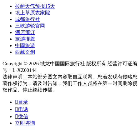
拉萨天气预报15天
坝上草原农家院
成都旅行社
三峡游轮官网
酒店预订
旅游推薦
中國旅遊
西藏文創
Copyright © 2026 域龙中国国际旅行社 版权所有 经营许可证编
号：L-XZ00144
法律声明：本站部分图文内容取自互联网。您若发现有侵略您
著作权行为，请及时告知，我们工作人员将在第一时间删除侵
权作品、停止继续传播。

目录

电话

微信
立即咨询