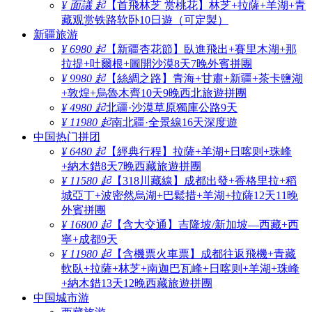
¥ 面議 起
【首飛林芝 赏桃花】林芝+拉薩+羊湖+青
藏观赏铁路软卧10日遊（可定製）
新疆旅游
¥ 6980 起
【新疆杏花節】臥進飛出+賽里木湖+那
拉提+吐爾根+圖開沙漠8天7晚外賓拼團
¥ 9980 起
【絲綢之路】青海+甘肅+新疆+茶卡鹽湖
+敦煌+烏魯木齊10天9晚西北旅遊拼團
¥ 4980 起
北疆·沙漠草原獨庫公路9天
¥ 11980 起
南北疆·全景線16天深度遊
中国热门拼团
¥ 6480 起
【經典行程】拉薩+羊湖+日喀则+珠峰
+納木錯8天7晚西藏旅遊拼團
¥ 11580 起
【318川藏線】成都出發+香格里拉+稻
城亞丁+波密然烏湖+巴鬆措+羊湖+拉薩12天11晚
外賓拼團
¥ 16800 起
【含大交通】吉隆坡/新加坡—西藏+西
寧+成都9天
¥ 11980 起
【含機票火車票】成都往返飛機+青藏
軟臥+拉薩+林芝+南迦巴瓦峰+日喀则+羊湖+珠峰
+納木錯13天12晚西藏旅遊拼團
中国城市游