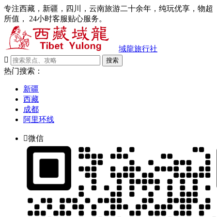
专注西藏，新疆，四川，云南旅游二十余年，纯玩优享，物超
所值， 24小时客服贴心服务。
域龍旅行社

搜索
热门搜索：
新疆
西藏
成都
阿里环线

微信