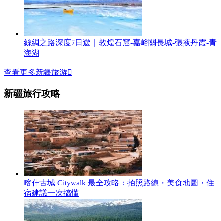
絲綢之路深度7日遊｜敦煌石窟-嘉峪關長城-張掖丹霞-青
海湖
查看更多新疆旅游

新疆旅行攻略
喀什古城 Citywalk 最全攻略：拍照路線・美食地圖・住
宿建議一次搞懂