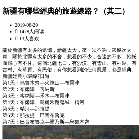
新疆有哪些經典的旅遊線路？（其二）
2019-08-29

1478人阅读

13人喜欢
關於新疆有太多的遺憾，新疆太大，來一次不夠，來幾次太
貴；關於北疆有太多的不舍，想看的不少，合適的不多，抱憾
而歸心有不甘。這個北疆七日，有沙漠、有雪山、有神湖、有
古村、有草原、有民俗；有你想看到的任何風景，都是經典。
新疆經典小環線7日遊
第1天：烏魯木齊—火燒山—布爾津
第2天：布爾津—喀納斯
第3天：喀納斯—禾木—布爾津
第4天：布爾津—烏爾禾魔鬼城—精河
第5天：精河—那拉提
第6天：那拉提—巴音布魯克
第7天：巴音布魯克—鞏乃斯—烏魯木齊