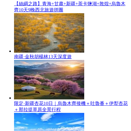
【絲綢之路】青海+甘肅+新疆+茶卡鹽湖+敦煌+烏魯木
齊10天9晚西北旅遊拼團
南疆·金秋胡楊林13天深度遊
限定·新疆杏花10日｜烏魯木齊接機＋吐魯番＋伊犁杏花
＋那拉提草原全景行程