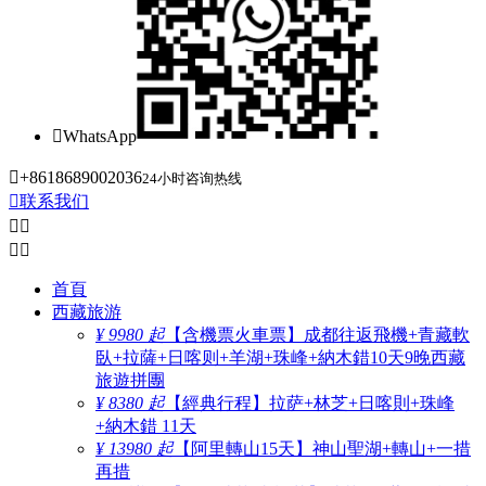

WhatsApp

+8618689002036
24小时咨询热线

联系我们




首頁
西藏旅游
¥ 9980 起
【含機票火車票】成都往返飛機+青藏軟
臥+拉薩+日喀则+羊湖+珠峰+納木錯10天9晚西藏
旅遊拼團
¥ 8380 起
【經典行程】拉萨+林芝+日喀則+珠峰
+納木錯 11天
¥ 13980 起
【阿里轉山15天】神山聖湖+轉山+一措
再措