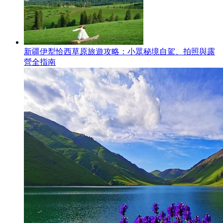
新疆伊犁恰西草原旅遊攻略：小眾秘境自駕、拍照與露
營全指南