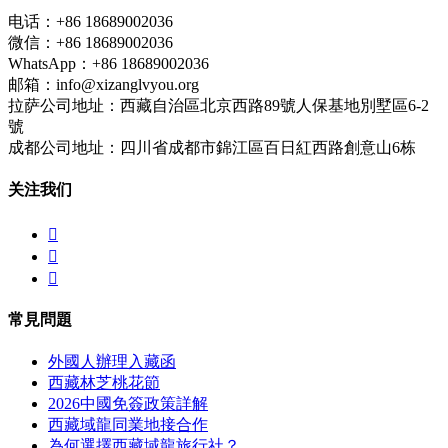
电话：+86 18689002036
微信：+86 18689002036
WhatsApp：+86 18689002036
邮箱：info@xizanglvyou.org
拉萨公司地址：西藏自治區北京西路89號人保基地別墅區6-2
號
成都公司地址：四川省成都市錦江區百日紅西路創意山6栋
关注我们



常見問題
外國人辦理入藏函
西藏林芝桃花節
2026中國免簽政策詳解
西藏域龍同業地接合作
為何選擇西藏域龍旅行社？