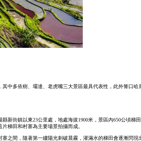
，其中多依樹、壩達、老虎嘴三大景區最具代表性，此外箐口哈
新街鎮以東23公里處，地處海拔1900米，景區內650公頃
這片梯田和村寨為主要場景拍攝而成。
村寨之間，隨著第一縷陽光刺破晨霧，灌滿水的梯田會逐漸閃現