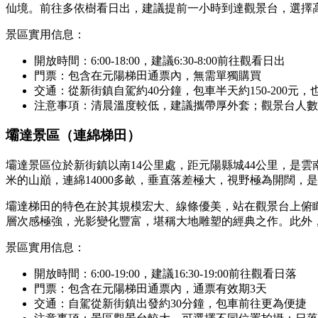
仙境。前往多依樹看日出，建議提前一小時到達觀景台，選擇
景區實用信息：
開放時間：6:00-18:00，建議6:30-8:00前往觀看日出
門票：包含在元陽梯田通票內，無需單獨購買
交通：從新街鎮自駕約40分鐘，包車半天約150-200元
注意事項：清晨溫度較低，建議攜帶厚外套；觀景台人數
壩達景區（連綿梯田）
壩達景區位於新街鎮以南14公里處，距元陽縣城44公里，是雲南
米的山巔，連綿14000多畝，垂直落差極大，視野極為開闊，
壩達梯田的特色在於其規模宏大、線條優美，站在觀景台上俯
層次感極強，光影變化豐富，堪稱大地雕塑的經典之作。此外
景區實用信息：
開放時間：6:00-19:00，建議16:30-19:00前往觀看日落
門票：包含在元陽梯田通票內，通票有效期3天
交通：自駕從新街鎮出發約30分鐘，包車前往更為便捷