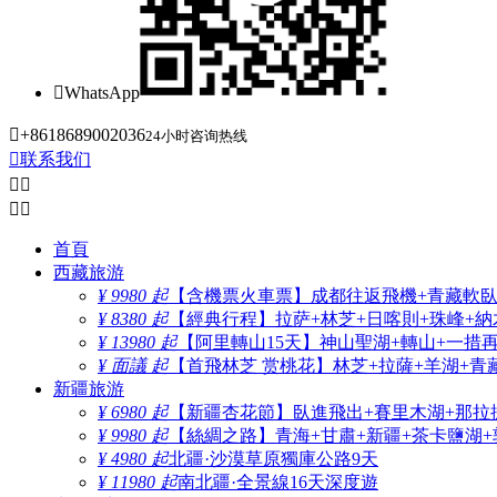

WhatsApp

+8618689002036
24小时咨询热线

联系我们




首頁
西藏旅游
¥ 9980 起
【含機票火車票】成都往返飛機+青藏軟臥+
¥ 8380 起
【經典行程】拉萨+林芝+日喀則+珠峰+納木
¥ 13980 起
【阿里轉山15天】神山聖湖+轉山+一措
¥ 面議 起
【首飛林芝 赏桃花】林芝+拉薩+羊湖+青
新疆旅游
¥ 6980 起
【新疆杏花節】臥進飛出+賽里木湖+那拉
¥ 9980 起
【絲綢之路】青海+甘肅+新疆+茶卡鹽湖+
¥ 4980 起
北疆·沙漠草原獨庫公路9天
¥ 11980 起
南北疆·全景線16天深度遊