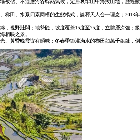
被佔、不適應河谷幹熱氣候，定居哀牢山中海拔山地，歷經數千年
、梯田、水系四素同構的生態模式，詮釋天人合一理念；2013
綿，視野壯闊；地勢陡，坡度覆蓋15度至75度，立體層次強；級
雲海相映之景。
光、黃昏晚霞皆有韻味；冬春季節灌滿水的梯田如萬千銀鏈，倒