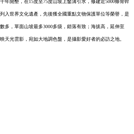
開墾，在15度至75度山坡上鑿溝引水，修建近5000條骨幹
年列入世界文化遺產，先後獲全國重點文物保護單位等榮譽，是
數多，單面山坡最多3000多级，錯落有致；海拔高，延伸至
映天光雲影，宛如大地調色盤，是攝影愛好者的必訪之地。