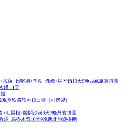
拉薩+日喀则+羊湖+珠峰+納木錯10天9晚西藏旅遊拼團
錯 11天
再措
藏观赏铁路软卧10日遊（可定製）
提+吐爾根+圖開沙漠8天7晚外賓拼團
敦煌+烏魯木齊10天9晚西北旅遊拼團