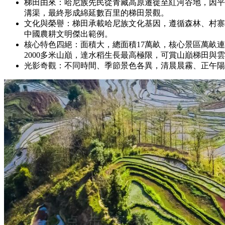
梯田由來：哈尼族先民從青藏高原遷徙至紅河谷地，因平壩
溝渠，最終形成綿延數百里的梯田景觀。
文化與榮譽：梯田承載哈尼族文化基因，遵循森林、村寨
中國農耕文明傑出範例。
核心特色四絕：面積大，總面積17萬畝，核心景區萬畝連
2000多米山巔，達水稻生長最高極限，可賞山巔梯田與
光影奇觀：不同時間、季節景色各異，清晨晨霧、正午陽