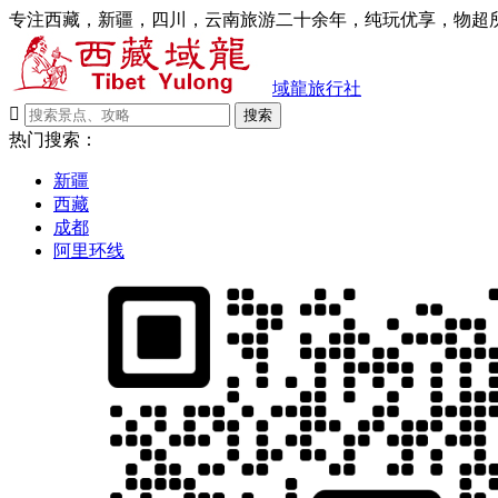
专注西藏，新疆，四川，云南旅游二十余年，纯玩优享，物超所
域龍旅行社

搜索
热门搜索：
新疆
西藏
成都
阿里环线