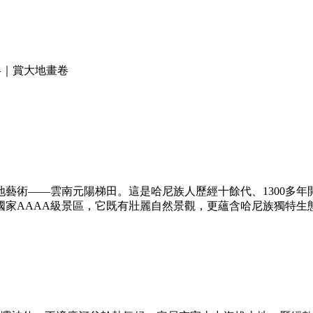
略｜賞大地畫卷
術——雲南元陽梯田。這是哈尼族人歷經十餘代、1300多年開
產和國家AAAA級景區，它既有壯麗自然景觀，更蘊含哈尼族獨