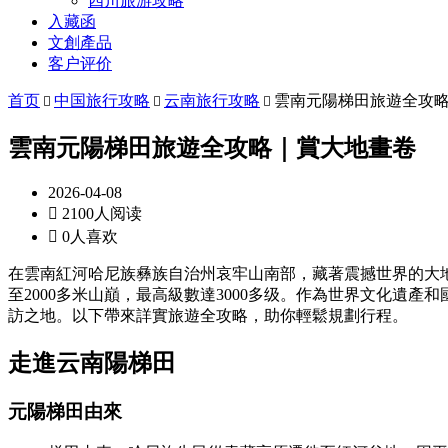
四川旅游攻略
入藏函
文創產品
客户评价
首页
中国旅行攻略
云南旅行攻略
雲南元陽梯田旅遊全攻



雲南元陽梯田旅遊全攻略｜賞大地畫卷
2026-04-08

2100人阅读

0人喜欢
在雲南紅河哈尼族彝族自治州哀牢山南部，藏著震撼世界的大地藝
至2000多米山巔，最高級數達3000多级。作為世界文化遺
訪之地。以下帶來詳實旅遊全攻略，助你輕鬆規劃行程。
走進
云南
陽梯田
元陽梯田由來