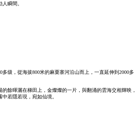
動人瞬間。
多级，從海拔800米的麻栗寨河沿山而上，一直延伸到2000多
陽的餘暉灑在梯田上，金燦燦的一片，與翻涌的雲海交相輝映，
霧中若隱若現，宛如仙境。