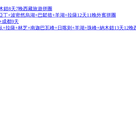
木錯8天7晚西藏旅遊拼團
亞丁+波密然烏湖+巴鬆措+羊湖+拉薩12天11晚外賓拼團
+成都9天
+拉薩+林芝+南迦巴瓦峰+日喀则+羊湖+珠峰+納木錯13天12