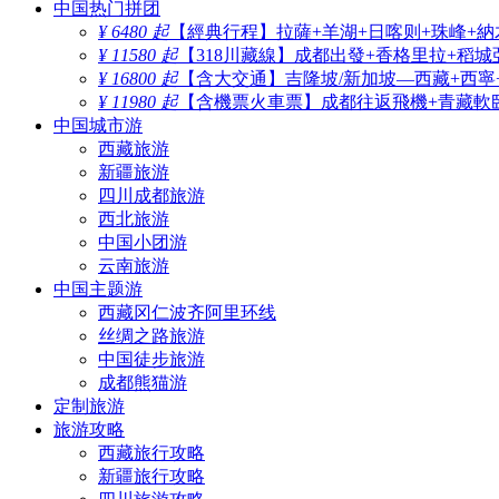
中国热门拼团
¥ 6480 起
【經典行程】拉薩+羊湖+日喀则+珠峰+納
¥ 11580 起
【318川藏線】成都出發+香格里拉+稻城
¥ 16800 起
【含大交通】吉隆坡/新加坡—西藏+西寧
¥ 11980 起
【含機票火車票】成都往返飛機+青藏軟臥
中国城市游
西藏旅游
新疆旅游
四川成都旅游
西北旅游
中国小团游
云南旅游
中国主题游
西藏冈仁波齐阿里环线
丝绸之路旅游
中国徒步旅游
成都熊猫游
定制旅游
旅游攻略
西藏旅行攻略
新疆旅行攻略