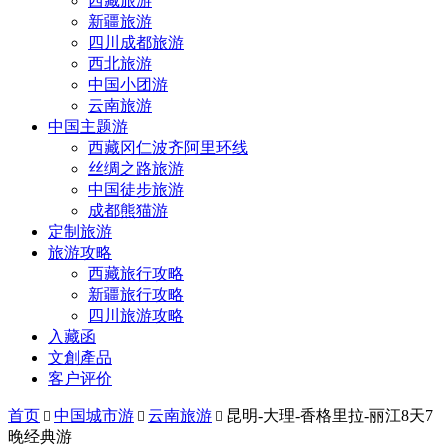
西藏旅游
新疆旅游
四川成都旅游
西北旅游
中国小团游
云南旅游
中国主题游
西藏冈仁波齐阿里环线
丝绸之路旅游
中国徒步旅游
成都熊猫游
定制旅游
旅游攻略
西藏旅行攻略
新疆旅行攻略
四川旅游攻略
入藏函
文創產品
客户评价
首页
中国城市游
云南旅游
昆明-大理-香格里拉-丽江8天7



晚经典游