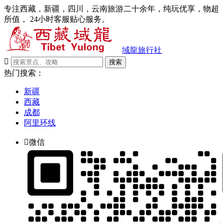
专注西藏，新疆，四川，云南旅游二十余年，纯玩优享，物超
所值， 24小时客服贴心服务。
域龍旅行社

搜索
热门搜索：
新疆
西藏
成都
阿里环线

微信