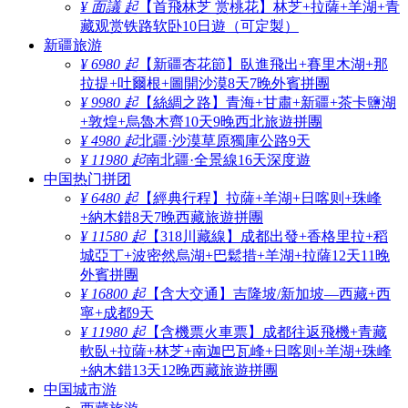
¥ 面議 起
【首飛林芝 赏桃花】林芝+拉薩+羊湖+青
藏观赏铁路软卧10日遊（可定製）
新疆旅游
¥ 6980 起
【新疆杏花節】臥進飛出+賽里木湖+那
拉提+吐爾根+圖開沙漠8天7晚外賓拼團
¥ 9980 起
【絲綢之路】青海+甘肅+新疆+茶卡鹽湖
+敦煌+烏魯木齊10天9晚西北旅遊拼團
¥ 4980 起
北疆·沙漠草原獨庫公路9天
¥ 11980 起
南北疆·全景線16天深度遊
中国热门拼团
¥ 6480 起
【經典行程】拉薩+羊湖+日喀则+珠峰
+納木錯8天7晚西藏旅遊拼團
¥ 11580 起
【318川藏線】成都出發+香格里拉+稻
城亞丁+波密然烏湖+巴鬆措+羊湖+拉薩12天11晚
外賓拼團
¥ 16800 起
【含大交通】吉隆坡/新加坡—西藏+西
寧+成都9天
¥ 11980 起
【含機票火車票】成都往返飛機+青藏
軟臥+拉薩+林芝+南迦巴瓦峰+日喀则+羊湖+珠峰
+納木錯13天12晚西藏旅遊拼團
中国城市游