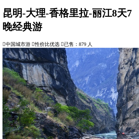
昆明-大理-香格里拉-丽江8天7
晚经典游

中国城市游

性价比优选

已售：879 人