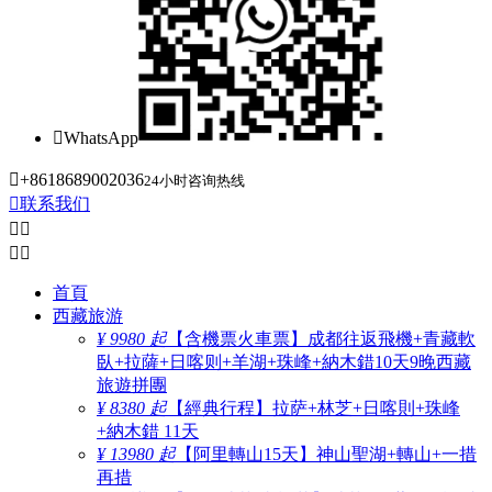

WhatsApp

+8618689002036
24小时咨询热线

联系我们




首頁
西藏旅游
¥ 9980 起
【含機票火車票】成都往返飛機+青藏軟
臥+拉薩+日喀则+羊湖+珠峰+納木錯10天9晚西藏
旅遊拼團
¥ 8380 起
【經典行程】拉萨+林芝+日喀則+珠峰
+納木錯 11天
¥ 13980 起
【阿里轉山15天】神山聖湖+轉山+一措
再措