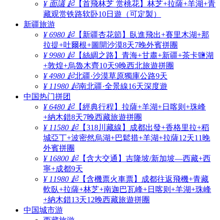
¥ 面議 起
【首飛林芝 赏桃花】林芝+拉薩+羊湖+青
藏观赏铁路软卧10日遊（可定製）
新疆旅游
¥ 6980 起
【新疆杏花節】臥進飛出+賽里木湖+那
拉提+吐爾根+圖開沙漠8天7晚外賓拼團
¥ 9980 起
【絲綢之路】青海+甘肅+新疆+茶卡鹽湖
+敦煌+烏魯木齊10天9晚西北旅遊拼團
¥ 4980 起
北疆·沙漠草原獨庫公路9天
¥ 11980 起
南北疆·全景線16天深度遊
中国热门拼团
¥ 6480 起
【經典行程】拉薩+羊湖+日喀则+珠峰
+納木錯8天7晚西藏旅遊拼團
¥ 11580 起
【318川藏線】成都出發+香格里拉+稻
城亞丁+波密然烏湖+巴鬆措+羊湖+拉薩12天11晚
外賓拼團
¥ 16800 起
【含大交通】吉隆坡/新加坡—西藏+西
寧+成都9天
¥ 11980 起
【含機票火車票】成都往返飛機+青藏
軟臥+拉薩+林芝+南迦巴瓦峰+日喀则+羊湖+珠峰
+納木錯13天12晚西藏旅遊拼團
中国城市游