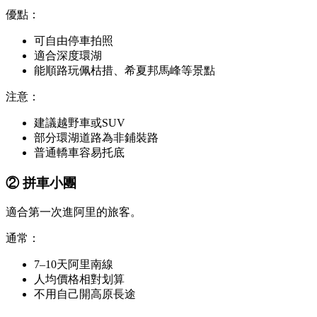
優點：
可自由停車拍照
適合深度環湖
能順路玩佩枯措、希夏邦馬峰等景點
注意：
建議越野車或SUV
部分環湖道路為非鋪裝路
普通轎車容易托底
② 拼車小團
適合第一次進阿里的旅客。
通常：
7–10天阿里南線
人均價格相對划算
不用自己開高原長途