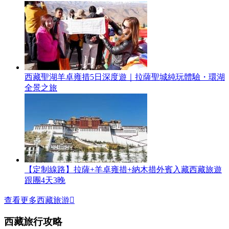
西藏聖湖羊卓雍措5日深度遊｜拉薩聖城純玩體驗・環湖
全景之旅
【定制線路】拉薩+羊卓雍措+納木措外賓入藏西藏旅遊
跟團4天3晚
查看更多西藏旅游

西藏旅行攻略