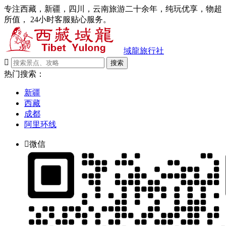
专注西藏，新疆，四川，云南旅游二十余年，纯玩优享，物超
所值， 24小时客服贴心服务。
域龍旅行社

搜索
热门搜索：
新疆
西藏
成都
阿里环线

微信