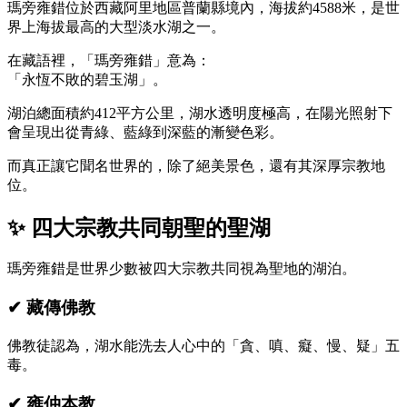
瑪旁雍錯位於西藏阿里地區普蘭縣境內，海拔約4588米，是世
界上海拔最高的大型淡水湖之一。
在藏語裡，「瑪旁雍錯」意為：
「永恆不敗的碧玉湖」。
湖泊總面積約412平方公里，湖水透明度極高，在陽光照射下
會呈現出從青綠、藍綠到深藍的漸變色彩。
而真正讓它聞名世界的，除了絕美景色，還有其深厚宗教地
位。
✨ 四大宗教共同朝聖的聖湖
瑪旁雍錯是世界少數被四大宗教共同視為聖地的湖泊。
✔ 藏傳佛教
佛教徒認為，湖水能洗去人心中的「貪、嗔、癡、慢、疑」五
毒。
✔ 雍仲本教