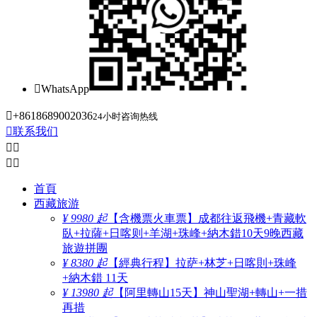

WhatsApp

+8618689002036
24小时咨询热线

联系我们




首頁
西藏旅游
¥ 9980 起
【含機票火車票】成都往返飛機+青藏軟
臥+拉薩+日喀则+羊湖+珠峰+納木錯10天9晚西藏
旅遊拼團
¥ 8380 起
【經典行程】拉萨+林芝+日喀則+珠峰
+納木錯 11天
¥ 13980 起
【阿里轉山15天】神山聖湖+轉山+一措
再措