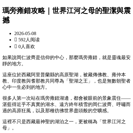
瑪旁雍錯攻略｜世界江河之母的聖潔與震
撼
2026-05-08

592人阅读

0人喜欢
如果說岡仁波齊是信仰的中心，那麼瑪旁雍錯，就是靈魂最安
靜的地方。
這座位於西藏阿里普蘭縣的高原聖湖，被藏傳佛教、雍仲本
教、印度教與耆那教共同尊為「聖湖之王」，也是無數朝聖者
心中一生必到的地方。
很多人第一次站在瑪旁雍錯湖邊，都會被眼前的景象震住——
湛藍得近乎不真實的湖水、遠方終年積雪的岡仁波齊、呼嘯而
過的高原狂風，以及那種彷彿世界盡頭般的空曠感。
這裡不只是西藏最神聖的湖泊之一，更被稱為「世界江河之
母」。