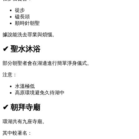
徒步
磕長頭
順時針朝聖
據說能洗去罪業與煩惱。
✔ 聖水沐浴
部分朝聖者會在湖邊進行簡單淨身儀式。
注意：
水溫極低
高原環境避免久待湖中
✔ 朝拜寺廟
環湖共有九座寺廟。
其中較著名：