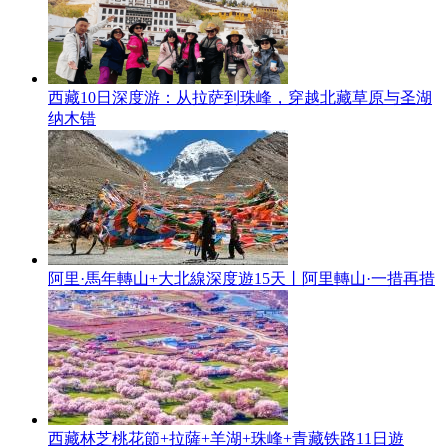
西藏10日深度游：从拉萨到珠峰，穿越北藏草原与圣湖
纳木错
阿里·馬年轉山+大北線深度遊15天丨阿里轉山·一措再措
西藏林芝桃花節+拉薩+羊湖+珠峰+青藏铁路11日遊