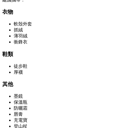
衣物
軟殼外套
抓絨
薄羽絨
衝鋒衣
鞋類
徒步鞋
厚襪
其他
墨鏡
保溫瓶
防曬霜
唇膏
充電寶
登山杖