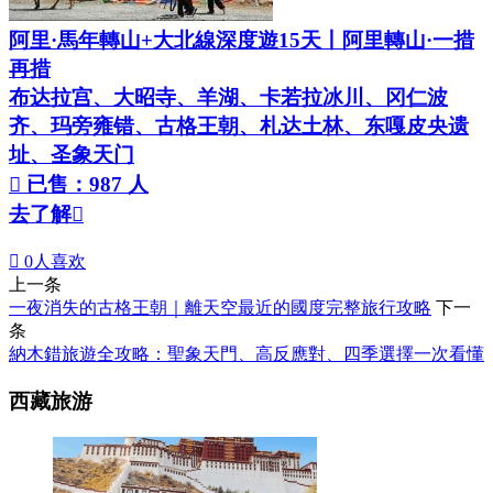
阿里·馬年轉山+大北線深度遊15天丨阿里轉山·一措
再措
布达拉宫、大昭寺、羊湖、卡若拉冰川、冈仁波
齐、玛旁雍错、古格王朝、札达土林、东嘎皮央遗
址、圣象天门

已售：987 人
去了解


0
人喜欢
上一条
一夜消失的古格王朝｜離天空最近的國度完整旅行攻略
下一
条
納木錯旅遊全攻略：聖象天門、高反應對、四季選擇一次看懂
西藏旅游