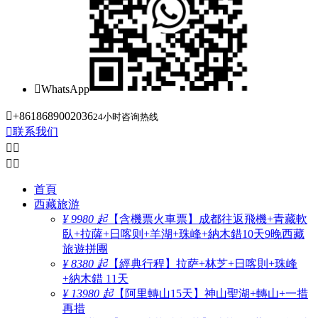

WhatsApp

+8618689002036
24小时咨询热线

联系我们




首頁
西藏旅游
¥ 9980 起
【含機票火車票】成都往返飛機+青藏軟
臥+拉薩+日喀则+羊湖+珠峰+納木錯10天9晚西藏
旅遊拼團
¥ 8380 起
【經典行程】拉萨+林芝+日喀則+珠峰
+納木錯 11天
¥ 13980 起
【阿里轉山15天】神山聖湖+轉山+一措
再措