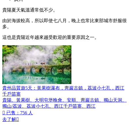
貴陽夏天氣溫通常低不少。
由於海拔較高，所以即使七八月，晚上也常比東部城市舒服很
多。
這也是貴陽近年越來越受歡迎的重要原因之一。
貴州品質遊5天：黃果樹瀑布，靑巖古鎮，荔波小七孔，西江
千戶苗寨
貴陽、黃果樹、大明屯堡晚會、安順、靑巖古鎮、獨山天洞、
獨山/荔波、荔波小七孔、西江千戶苗寨、西江

已售：756 人
去了解
