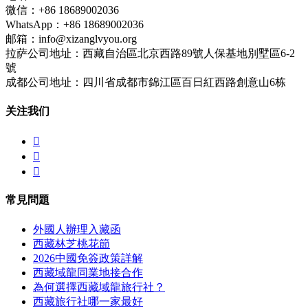
微信：+86 18689002036
WhatsApp：+86 18689002036
邮箱：info@xizanglvyou.org
拉萨公司地址：西藏自治區北京西路89號人保基地別墅區6-2
號
成都公司地址：四川省成都市錦江區百日紅西路創意山6栋
关注我们



常見問題
外國人辦理入藏函
西藏林芝桃花節
2026中國免簽政策詳解
西藏域龍同業地接合作
為何選擇西藏域龍旅行社？
西藏旅行社哪一家最好