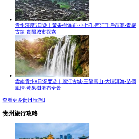
貴州深度5日遊｜黃果樹瀑布·小七孔·西江千戶苗寨·青巖
古鎮·貴陽城市探索
雲南貴州8日深度遊｜麗江古城·玉龍雪山·大理洱海·苗侗
風情·黃果樹瀑布全景
查看更多贵州旅游

贵州旅行攻略