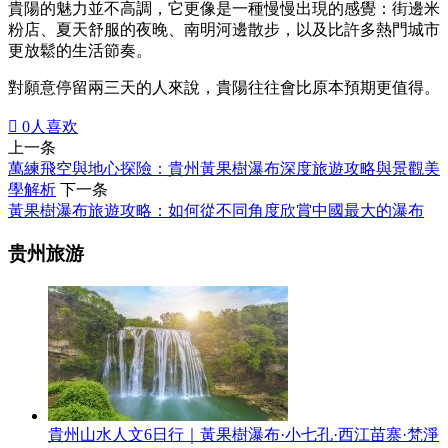
貴陽的魅力並不高調，它更像是一種慢慢出現的感覺：街邊米
粉店、夏天舒服的夜晚、南明河邊散步，以及比許多熱門城市
更放鬆的生活節奏。
對願意停留兩三天的人來說，貴陽往往會比原本預期更值得。

0
人喜欢
上一条
萬練飛空與地心探險：貴州黃果樹瀑布深度旅遊攻略與景觀美
學解析
下一条
黃果樹瀑布旅遊攻略：如何從不同角度欣賞中國最大的瀑布
贵州旅游
貴州山水人文6日行｜黃果樹瀑布·小七孔·西江苗寨·梵淨