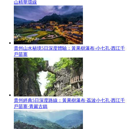
山精華環線
貴州山水秘境5日深度體驗：黃果樹瀑布·小七孔·西江千
戶苗寨
貴州經典5日深度路線：黃果樹瀑布·荔波小七孔·西江千
戶苗寨·青巖古鎮