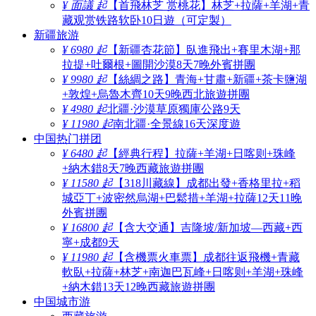
¥ 面議 起
【首飛林芝 赏桃花】林芝+拉薩+羊湖+青
藏观赏铁路软卧10日遊（可定製）
新疆旅游
¥ 6980 起
【新疆杏花節】臥進飛出+賽里木湖+那
拉提+吐爾根+圖開沙漠8天7晚外賓拼團
¥ 9980 起
【絲綢之路】青海+甘肅+新疆+茶卡鹽湖
+敦煌+烏魯木齊10天9晚西北旅遊拼團
¥ 4980 起
北疆·沙漠草原獨庫公路9天
¥ 11980 起
南北疆·全景線16天深度遊
中国热门拼团
¥ 6480 起
【經典行程】拉薩+羊湖+日喀则+珠峰
+納木錯8天7晚西藏旅遊拼團
¥ 11580 起
【318川藏線】成都出發+香格里拉+稻
城亞丁+波密然烏湖+巴鬆措+羊湖+拉薩12天11晚
外賓拼團
¥ 16800 起
【含大交通】吉隆坡/新加坡—西藏+西
寧+成都9天
¥ 11980 起
【含機票火車票】成都往返飛機+青藏
軟臥+拉薩+林芝+南迦巴瓦峰+日喀则+羊湖+珠峰
+納木錯13天12晚西藏旅遊拼團
中国城市游