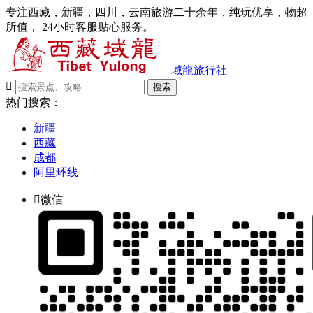
专注西藏，新疆，四川，云南旅游二十余年，纯玩优享，物超
所值， 24小时客服贴心服务。
域龍旅行社

搜索
热门搜索：
新疆
西藏
成都
阿里环线

微信