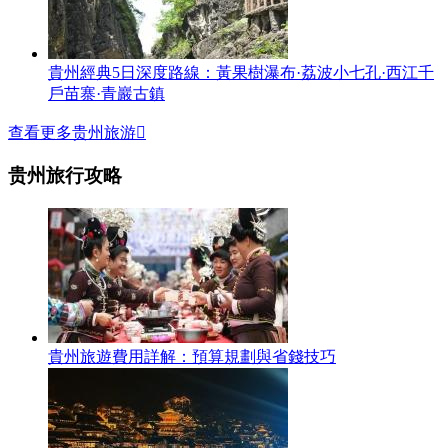
貴州經典5日深度路線：黃果樹瀑布·荔波小七孔·西江千
戶苗寨·青巖古鎮
查看更多贵州旅游

贵州旅行攻略
貴州旅遊費用詳解：預算規劃與省錢技巧