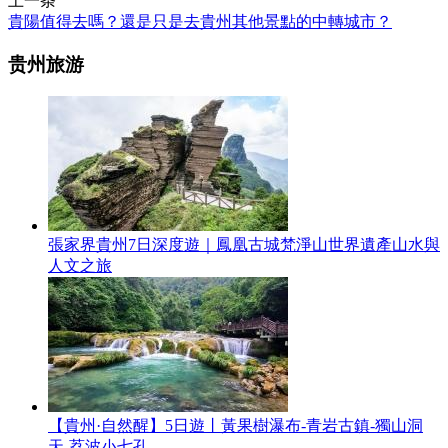
上一条
貴陽值得去嗎？還是只是去貴州其他景點的中轉城市？
贵州旅游
張家界貴州7日深度遊｜鳳凰古城梵淨山世界遺產山水與
人文之旅
【貴州·自然醒】5日遊丨黃果樹瀑布-青岩古鎮-獨山洞
天-荔波小七孔