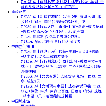
¥ 面議 起
【首飛林芝 赏桃花】林芝+拉薩+羊湖+青
藏观赏铁路软卧10日遊（可定製）
新疆旅游
¥ 6980 起
【新疆杏花節】臥進飛出+賽里木湖+那
拉提+吐爾根+圖開沙漠8天7晚外賓拼團
¥ 9980 起
【絲綢之路】青海+甘肅+新疆+茶卡鹽湖
+敦煌+烏魯木齊10天9晚西北旅遊拼團
¥ 4980 起
北疆·沙漠草原獨庫公路9天
¥ 11980 起
南北疆·全景線16天深度遊
中国热门拼团
¥ 6480 起
【經典行程】拉薩+羊湖+日喀则+珠峰
+納木錯8天7晚西藏旅遊拼團
¥ 11580 起
【318川藏線】成都出發+香格里拉+稻
城亞丁+波密然烏湖+巴鬆措+羊湖+拉薩12天11晚
外賓拼團
¥ 16800 起
【含大交通】吉隆坡/新加坡—西藏+西
寧+成都9天
¥ 11980 起
【含機票火車票】成都往返飛機+青藏
軟臥+拉薩+林芝+南迦巴瓦峰+日喀则+羊湖+珠峰
+納木錯13天12晚西藏旅遊拼團
中国城市游