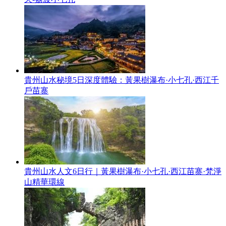
貴州山水秘境5日深度體驗：黃果樹瀑布·小七孔·西江千
戶苗寨
貴州山水人文6日行｜黃果樹瀑布·小七孔·西江苗寨·梵淨
山精華環線