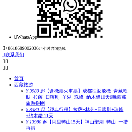

WhatsApp

+8618689002036
24小时咨询热线

联系我们




首頁
西藏旅游
¥ 9980 起
【含機票火車票】成都往返飛機+青藏軟
臥+拉薩+日喀则+羊湖+珠峰+納木錯10天9晚西藏
旅遊拼團
¥ 8380 起
【經典行程】拉萨+林芝+日喀則+珠峰
+納木錯 11天
¥ 13980 起
【阿里轉山15天】神山聖湖+轉山+一措
再措