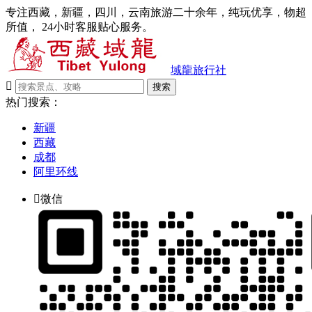
专注西藏，新疆，四川，云南旅游二十余年，纯玩优享，物超
所值， 24小时客服贴心服务。
域龍旅行社

搜索
热门搜索：
新疆
西藏
成都
阿里环线

微信