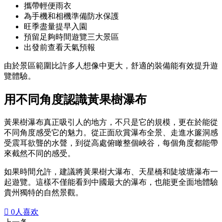
攜帶輕便雨衣
為手機和相機準備防水保護
旺季盡量提早入園
預留足夠時間遊覽三大景區
出發前查看天氣預報
由於景區範圍比許多人想像中更大，舒適的裝備能有效提升遊
覽體驗。
用不同角度認識黃果樹瀑布
黃果樹瀑布真正吸引人的地方，不只是它的規模，更在於能從
不同角度感受它的魅力。從正面欣賞瀑布全景、走進水簾洞感
受震耳欲聾的水聲，到從高處俯瞰整個峽谷，每個角度都能帶
來截然不同的感受。
如果時間允許，建議將黃果樹大瀑布、天星橋和陡坡塘瀑布一
起遊覽。這樣不僅能看到中國最大的瀑布，也能更全面地體驗
貴州獨特的自然景觀。

0
人喜欢