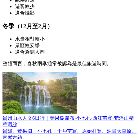
遊客較少
適合攝影
冬季（12月至2月）
水量相對較小
景區較安靜
適合避開人潮
整體而言，春秋兩季通常被認為是最佳旅遊時間。
貴州山水人文6日行｜黃果樹瀑布·小七孔·西江苗寨·梵淨山精
華環線
貴陽、黃果樹、小七孔、千戶苗寨、原始村寨、油畫大草原、
青巖古鎮