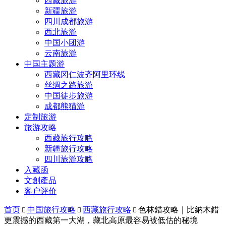
西藏旅游
新疆旅游
四川成都旅游
西北旅游
中国小团游
云南旅游
中国主题游
西藏冈仁波齐阿里环线
丝绸之路旅游
中国徒步旅游
成都熊猫游
定制旅游
旅游攻略
西藏旅行攻略
新疆旅行攻略
四川旅游攻略
入藏函
文創產品
客户评价
首页
中国旅行攻略
西藏旅行攻略
色林錯攻略｜比納木錯



更震撼的西藏第一大湖，藏北高原最容易被低估的秘境