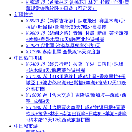
¥ 面議 起
【首飛林芝 赏桃花】林芝+拉薩+羊湖+青
藏观赏铁路软卧10日遊（可定製）
新疆旅游
¥ 6980 起
【新疆杏花節】臥進飛出+賽里木湖+那
拉提+吐爾根+圖開沙漠8天7晚外賓拼團
¥ 9980 起
【絲綢之路】青海+甘肅+新疆+茶卡鹽湖
+敦煌+烏魯木齊10天9晚西北旅遊拼團
¥ 4980 起
北疆·沙漠草原獨庫公路9天
¥ 11980 起
南北疆·全景線16天深度遊
中国热门拼团
¥ 6480 起
【經典行程】拉薩+羊湖+日喀则+珠峰
+納木錯8天7晚西藏旅遊拼團
¥ 11580 起
【318川藏線】成都出發+香格里拉+稻
城亞丁+波密然烏湖+巴鬆措+羊湖+拉薩12天11晚
外賓拼團
¥ 16800 起
【含大交通】吉隆坡/新加坡—西藏+西
寧+成都9天
¥ 11980 起
【含機票火車票】成都往返飛機+青藏
軟臥+拉薩+林芝+南迦巴瓦峰+日喀则+羊湖+珠峰
+納木錯13天12晚西藏旅遊拼團
中国城市游