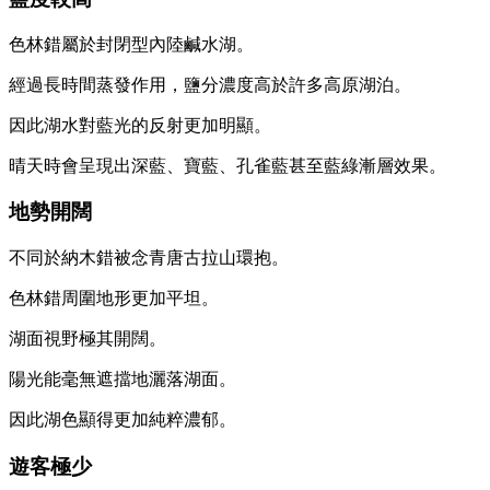
色林錯屬於封閉型內陸鹹水湖。
經過長時間蒸發作用，鹽分濃度高於許多高原湖泊。
因此湖水對藍光的反射更加明顯。
晴天時會呈現出深藍、寶藍、孔雀藍甚至藍綠漸層效果。
地勢開闊
不同於納木錯被念青唐古拉山環抱。
色林錯周圍地形更加平坦。
湖面視野極其開闊。
陽光能毫無遮擋地灑落湖面。
因此湖色顯得更加純粹濃郁。
遊客極少