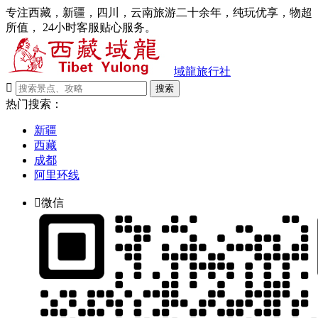
专注西藏，新疆，四川，云南旅游二十余年，纯玩优享，物超
所值， 24小时客服贴心服务。
域龍旅行社

搜索
热门搜索：
新疆
西藏
成都
阿里环线

微信