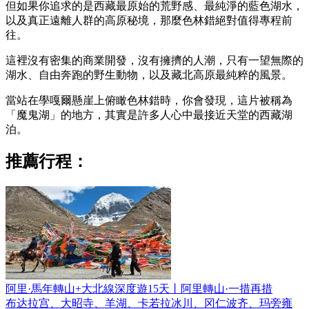
但如果你追求的是西藏最原始的荒野感、最純淨的藍色湖水，
以及真正遠離人群的高原秘境，那麼色林錯絕對值得專程前
往。
這裡沒有密集的商業開發，沒有擁擠的人潮，只有一望無際的
湖水、自由奔跑的野生動物，以及藏北高原最純粹的風景。
當站在學嘎爾懸崖上俯瞰色林錯時，你會發現，這片被稱為
「魔鬼湖」的地方，其實是許多人心中最接近天堂的西藏湖
泊。
推薦行程：
阿里·馬年轉山+大北線深度遊15天丨阿里轉山·一措再措
布达拉宫、大昭寺、羊湖、卡若拉冰川、冈仁波齐、玛旁雍