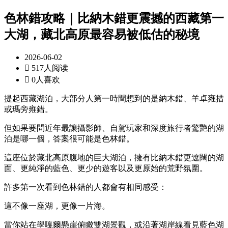
色林錯攻略｜比納木錯更震撼的西藏第一
大湖，藏北高原最容易被低估的秘境
2026-06-02

517人阅读

0人喜欢
提起西藏湖泊，大部分人第一時間想到的是納木錯、羊卓雍措
或瑪旁雍錯。
但如果要問近年最讓攝影師、自駕玩家和深度旅行者驚艷的湖
泊是哪一個，答案很可能是色林錯。
這座位於藏北高原腹地的巨大湖泊，擁有比納木錯更遼闊的湖
面、更純淨的藍色、更少的遊客以及更原始的荒野氛圍。
許多第一次看到色林錯的人都會有相同感受：
這不像一座湖，更像一片海。
當你站在學嘎爾懸崖俯瞰雙湖景觀，或沿著湖岸線看見藍色湖