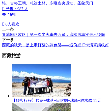
错、古格王朝、札达土林、东嘎皮央遗址、圣象天门

已售：987 人
去了解


0
人喜欢
上一条
青藏鐵路攻略｜第一次坐火車去西藏，這樣選車次最不後悔
下一条
西藏的秋天，是上帝打翻的調色盤——這份必打卡清單請收好
西藏旅游
【經典行程】拉萨+林芝+日喀則+珠峰+納木錯 11天