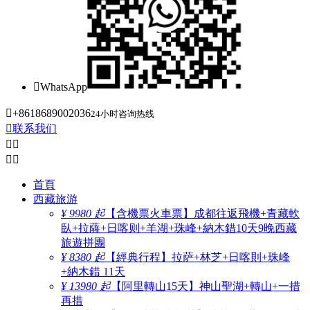

WhatsApp

+8618689002036
24小时咨询热线

联系我们




首頁
西藏旅游
¥ 9980 起
【含機票火車票】成都往返飛機+青藏軟
臥+拉薩+日喀则+羊湖+珠峰+納木錯10天9晚西藏
旅遊拼團
¥ 8380 起
【經典行程】拉萨+林芝+日喀則+珠峰
+納木錯 11天
¥ 13980 起
【阿里轉山15天】神山聖湖+轉山+一措
再措