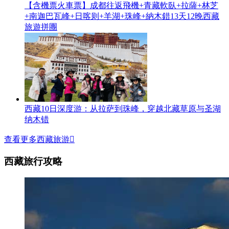
【含機票火車票】成都往返飛機+青藏軟臥+拉薩+林芝
+南迦巴瓦峰+日喀则+羊湖+珠峰+納木錯13天12晚西藏
旅遊拼團
西藏10日深度游：从拉萨到珠峰，穿越北藏草原与圣湖
纳木错
查看更多西藏旅游

西藏旅行攻略