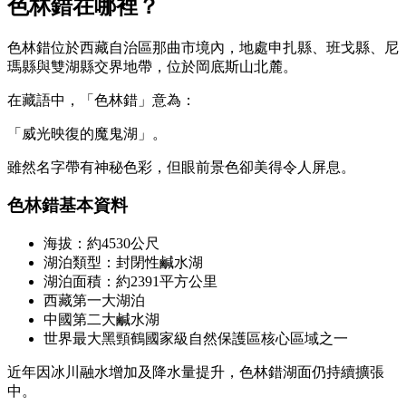
色林錯在哪裡？
色林錯位於西藏自治區那曲市境內，地處申扎縣、班戈縣、尼
瑪縣與雙湖縣交界地帶，位於岡底斯山北麓。
在藏語中，「色林錯」意為：
「威光映復的魔鬼湖」。
雖然名字帶有神秘色彩，但眼前景色卻美得令人屏息。
色林錯基本資料
海拔：約4530公尺
湖泊類型：封閉性鹹水湖
湖泊面積：約2391平方公里
西藏第一大湖泊
中國第二大鹹水湖
世界最大黑頸鶴國家級自然保護區核心區域之一
近年因冰川融水增加及降水量提升，色林錯湖面仍持續擴張
中。