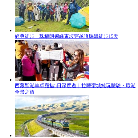
經典徒步：珠穆朗姆峰東坡穿越嘎瑪溝徒步15天
西藏聖湖羊卓雍措5日深度遊｜拉薩聖城純玩體驗・環湖
全景之旅