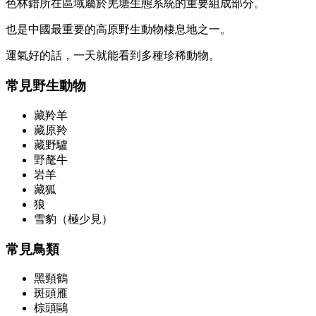
色林錯所在區域屬於羌塘生態系統的重要組成部分。
也是中國最重要的高原野生動物棲息地之一。
運氣好的話，一天就能看到多種珍稀動物。
常見野生動物
藏羚羊
藏原羚
藏野驢
野氂牛
岩羊
藏狐
狼
雪豹（極少見）
常見鳥類
黑頸鶴
斑頭雁
棕頭鷗