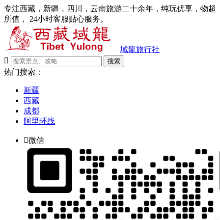
专注西藏，新疆，四川，云南旅游二十余年，纯玩优享，物超
所值， 24小时客服贴心服务。
域龍旅行社

搜索
热门搜索：
新疆
西藏
成都
阿里环线

微信