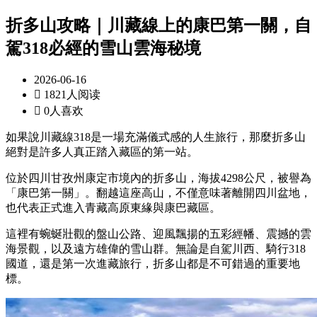
折多山攻略｜川藏線上的康巴第一關，自
駕318必經的雪山雲海秘境
2026-06-16

1821人阅读

0人喜欢
如果說川藏線318是一場充滿儀式感的人生旅行，那麼折多山
絕對是許多人真正踏入藏區的第一站。
位於四川甘孜州康定市境內的折多山，海拔4298公尺，被譽為
「康巴第一關」。翻越這座高山，不僅意味著離開四川盆地，
也代表正式進入青藏高原東緣與康巴藏區。
這裡有蜿蜒壯觀的盤山公路、迎風飄揚的五彩經幡、震撼的雲
海景觀，以及遠方雄偉的雪山群。無論是自駕川西、騎行318
國道，還是第一次進藏旅行，折多山都是不可錯過的重要地
標。