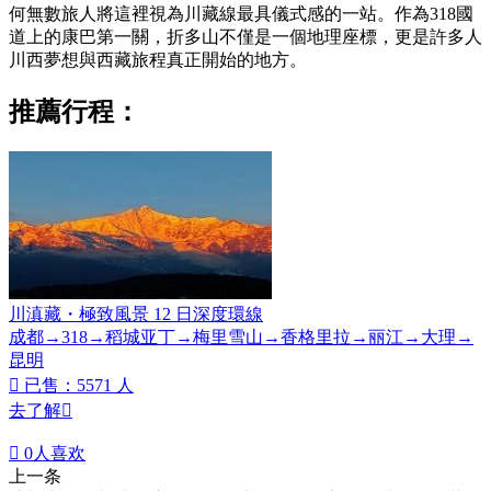
何無數旅人將這裡視為川藏線最具儀式感的一站。作為318國
道上的康巴第一關，折多山不僅是一個地理座標，更是許多人
川西夢想與西藏旅程真正開始的地方。
推薦行程：
川滇藏・極致風景 12 日深度環線
成都→318→稻城亚丁→梅里雪山→香格里拉→丽江→大理→
昆明

已售：5571 人
去了解


0
人喜欢
上一条