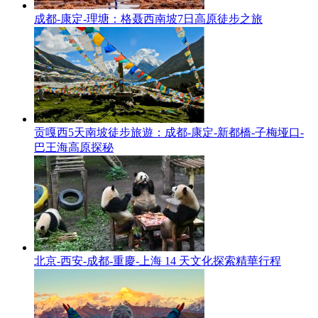
成都-康定-理塘：格聂西南坡7日高原徒步之旅
贡嘎西5天南坡徒步旅遊：成都-康定-新都橋-子梅垭口-
巴王海高原探秘
北京-西安-成都-重慶-上海 14 天文化探索精華行程