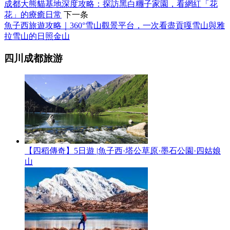
成都大熊貓基地深度攻略：探訪黑白糰子家園，看網紅「花
花」的療癒日常
下一条
魚子西旅遊攻略｜360°雪山觀景平台，一次看盡貢嘎雪山與雅
拉雪山的日照金山
四川成都旅游
【四稻傳奇】5日遊 |魚子西·塔公草原·墨石公園·四姑娘
山