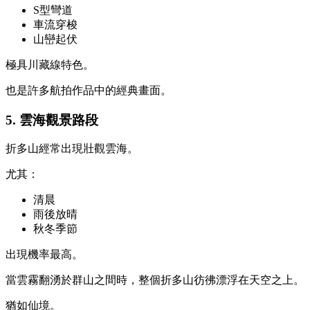
S型彎道
車流穿梭
山巒起伏
極具川藏線特色。
也是許多航拍作品中的經典畫面。
5. 雲海觀景路段
折多山經常出現壯觀雲海。
尤其：
清晨
雨後放晴
秋冬季節
出現機率最高。
當雲霧翻湧於群山之間時，整個折多山彷彿漂浮在天空之上。
猶如仙境。