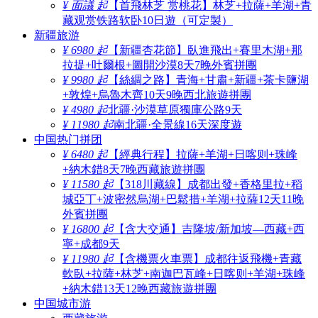
¥ 面議 起
【首飛林芝 赏桃花】林芝+拉薩+羊湖+青
藏观赏铁路软卧10日遊（可定製）
新疆旅游
¥ 6980 起
【新疆杏花節】臥進飛出+賽里木湖+那
拉提+吐爾根+圖開沙漠8天7晚外賓拼團
¥ 9980 起
【絲綢之路】青海+甘肅+新疆+茶卡鹽湖
+敦煌+烏魯木齊10天9晚西北旅遊拼團
¥ 4980 起
北疆·沙漠草原獨庫公路9天
¥ 11980 起
南北疆·全景線16天深度遊
中国热门拼团
¥ 6480 起
【經典行程】拉薩+羊湖+日喀则+珠峰
+納木錯8天7晚西藏旅遊拼團
¥ 11580 起
【318川藏線】成都出發+香格里拉+稻
城亞丁+波密然烏湖+巴鬆措+羊湖+拉薩12天11晚
外賓拼團
¥ 16800 起
【含大交通】吉隆坡/新加坡—西藏+西
寧+成都9天
¥ 11980 起
【含機票火車票】成都往返飛機+青藏
軟臥+拉薩+林芝+南迦巴瓦峰+日喀则+羊湖+珠峰
+納木錯13天12晚西藏旅遊拼團
中国城市游