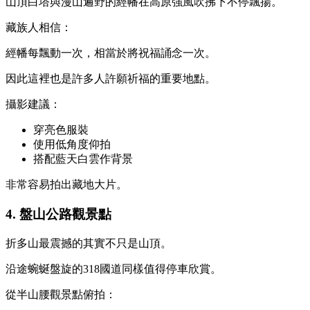
山頂白塔與漫山遍野的經幡在高原強風吹拂下不停飄揚。
藏族人相信：
經幡每飄動一次，相當於將祝福誦念一次。
因此這裡也是許多人許願祈福的重要地點。
攝影建議：
穿亮色服裝
使用低角度仰拍
搭配藍天白雲作背景
非常容易拍出藏地大片。
4. 盤山公路觀景點
折多山最震撼的其實不只是山頂。
沿途蜿蜒盤旋的318國道同樣值得停車欣賞。
從半山腰觀景點俯拍：