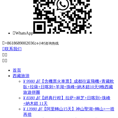

WhatsApp

+8618689002036
24小时咨询热线

联系我们




首頁
西藏旅游
¥ 9980 起
【含機票火車票】成都往返飛機+青藏軟
臥+拉薩+日喀则+羊湖+珠峰+納木錯10天9晚西藏
旅遊拼團
¥ 8380 起
【經典行程】拉萨+林芝+日喀則+珠峰
+納木錯 11天
¥ 13980 起
【阿里轉山15天】神山聖湖+轉山+一措
再措