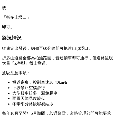
或
「折多山埡口」
即可。
路況情況
從康定出發後，約40至60分鐘即可抵達山頂埡口。
折多山道路全部為柏油路面，普通轎車即可通行，但道路呈現
大量「Z字型」盤山彎道。
駕駛注意事項：
彎道密集，控制車速30-40km/h
下坡禁止空檔滑行
大型貨車較多，避免超車
雨雪天能見度較低
冬季部分路段容易結冰
每年10月至翌年5月期間，若遇降雪，道路管理部門可能要求