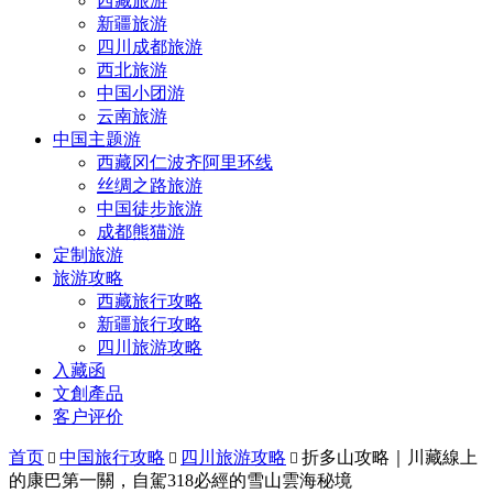
西藏旅游
新疆旅游
四川成都旅游
西北旅游
中国小团游
云南旅游
中国主题游
西藏冈仁波齐阿里环线
丝绸之路旅游
中国徒步旅游
成都熊猫游
定制旅游
旅游攻略
西藏旅行攻略
新疆旅行攻略
四川旅游攻略
入藏函
文創產品
客户评价
首页
中国旅行攻略
四川旅游攻略
折多山攻略｜川藏線上



的康巴第一關，自駕318必經的雪山雲海秘境