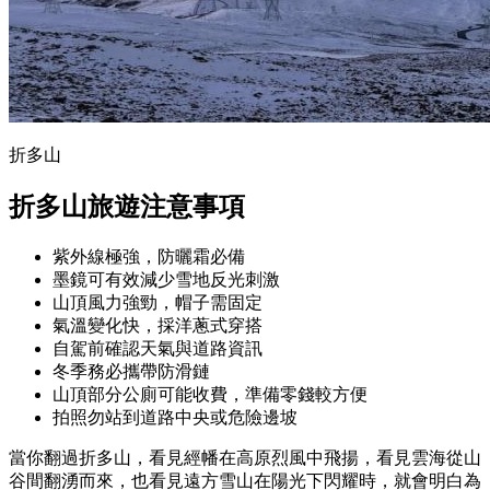
折多山
折多山旅遊注意事項
紫外線極強，防曬霜必備
墨鏡可有效減少雪地反光刺激
山頂風力強勁，帽子需固定
氣溫變化快，採洋蔥式穿搭
自駕前確認天氣與道路資訊
冬季務必攜帶防滑鏈
山頂部分公廁可能收費，準備零錢較方便
拍照勿站到道路中央或危險邊坡
當你翻過折多山，看見經幡在高原烈風中飛揚，看見雲海從山
谷間翻湧而來，也看見遠方雪山在陽光下閃耀時，就會明白為