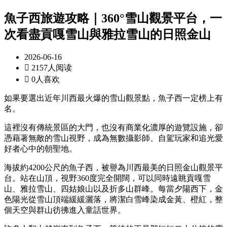
魚子西旅遊攻略｜360°雪山觀景平台，一
次看盡貢嘎雪山與雅拉雪山的日照金山
2026-06-16

2157人阅读

0人喜欢
如果要選出近年川西最火爆的雪山觀景點，魚子西一定榜上有
名。
這裡沒有傳統景區的大門，也沒有商業化濃厚的遊覽設施，卻
憑藉著無敵的雪山視野，成為無數攝影師、自駕玩家和追光愛
好者心中的朝聖地。
海拔約4200公尺的魚子西，被譽為川西最美的日照金山觀景平
台。站在山頂，視野360度完全開闊，可以同時遠眺貢嘎雪
山、雅拉雪山、四姑娘山以及折多山群峰。每當夕陽西下，金
色陽光從雪山頂端緩緩灑落，將潔白雪峰染成金黃、橙紅，整
個天空與群山彷彿進入童話世界。