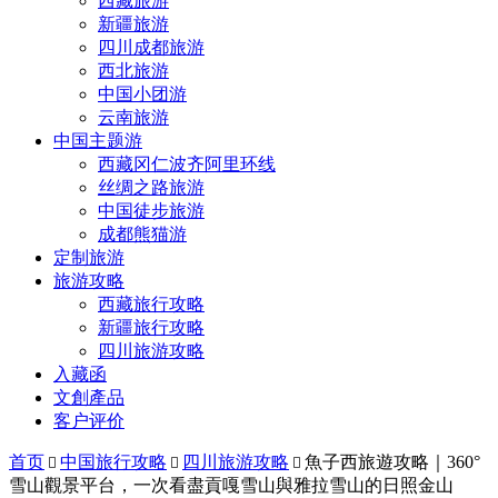
西藏旅游
新疆旅游
四川成都旅游
西北旅游
中国小团游
云南旅游
中国主题游
西藏冈仁波齐阿里环线
丝绸之路旅游
中国徒步旅游
成都熊猫游
定制旅游
旅游攻略
西藏旅行攻略
新疆旅行攻略
四川旅游攻略
入藏函
文創產品
客户评价
首页
中国旅行攻略
四川旅游攻略
魚子西旅遊攻略｜360°



雪山觀景平台，一次看盡貢嘎雪山與雅拉雪山的日照金山