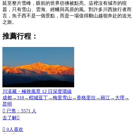
延至整片雪峰，眼前的世界彷彿被點亮。這裡沒有城市的喧
囂，只有雪山、雲海、經幡與高原的風。對許多川西旅行者而
言，魚子西不是一個景點，而是一場值得翻山越嶺奔赴的追光
之旅。
推薦行程：
川滇藏・極致風景 12 日深度環線
成都→318→稻城亚丁→梅里雪山→香格里拉→丽江→大理→
昆明

已售：5571 人
去了解


0
人喜欢