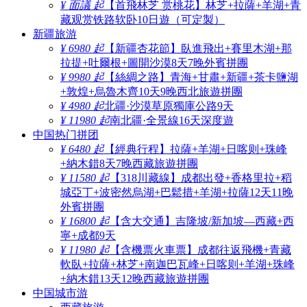
¥ 面議 起
【首飛林芝 赏桃花】林芝+拉薩+羊湖+青
藏观赏铁路软卧10日遊（可定製）
新疆旅游
¥ 6980 起
【新疆杏花節】臥進飛出+賽里木湖+那
拉提+吐爾根+圖開沙漠8天7晚外賓拼團
¥ 9980 起
【絲綢之路】青海+甘肅+新疆+茶卡鹽湖
+敦煌+烏魯木齊10天9晚西北旅遊拼團
¥ 4980 起
北疆·沙漠草原獨庫公路9天
¥ 11980 起
南北疆·全景線16天深度遊
中国热门拼团
¥ 6480 起
【經典行程】拉薩+羊湖+日喀则+珠峰
+納木錯8天7晚西藏旅遊拼團
¥ 11580 起
【318川藏線】成都出發+香格里拉+稻
城亞丁+波密然烏湖+巴鬆措+羊湖+拉薩12天11晚
外賓拼團
¥ 16800 起
【含大交通】吉隆坡/新加坡—西藏+西
寧+成都9天
¥ 11980 起
【含機票火車票】成都往返飛機+青藏
軟臥+拉薩+林芝+南迦巴瓦峰+日喀则+羊湖+珠峰
+納木錯13天12晚西藏旅遊拼團
中国城市游