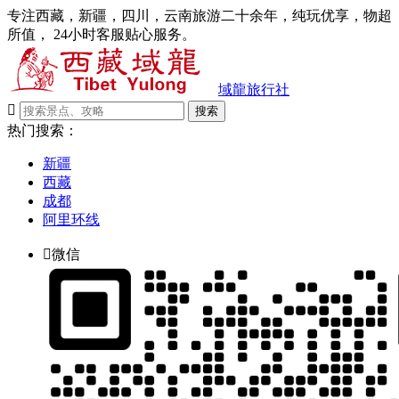
专注西藏，新疆，四川，云南旅游二十余年，纯玩优享，物超
所值， 24小时客服贴心服务。
域龍旅行社

搜索
热门搜索：
新疆
西藏
成都
阿里环线

微信