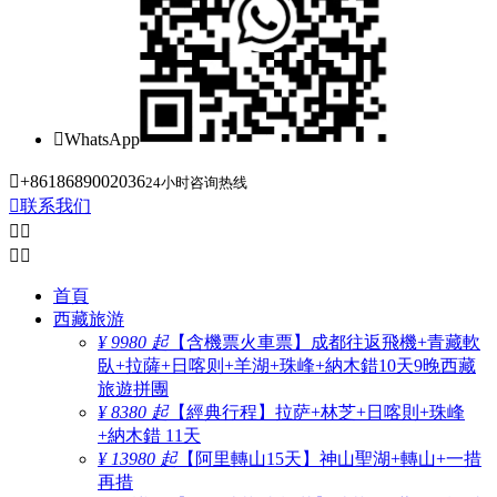

WhatsApp

+8618689002036
24小时咨询热线

联系我们




首頁
西藏旅游
¥ 9980 起
【含機票火車票】成都往返飛機+青藏軟
臥+拉薩+日喀则+羊湖+珠峰+納木錯10天9晚西藏
旅遊拼團
¥ 8380 起
【經典行程】拉萨+林芝+日喀則+珠峰
+納木錯 11天
¥ 13980 起
【阿里轉山15天】神山聖湖+轉山+一措
再措