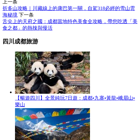
上一条
折多山攻略｜川藏線上的康巴第一關，自駕318必經的雪山雲
海秘境
下一条
舌尖上的天府之國：成都當地特色美食全攻略，帶您吃透「美
食之都」的熱辣與慢活
四川成都旅游
【暢遊四川】全景純玩7日遊：成都•九寨•黃龍•峨眉山•
樂山