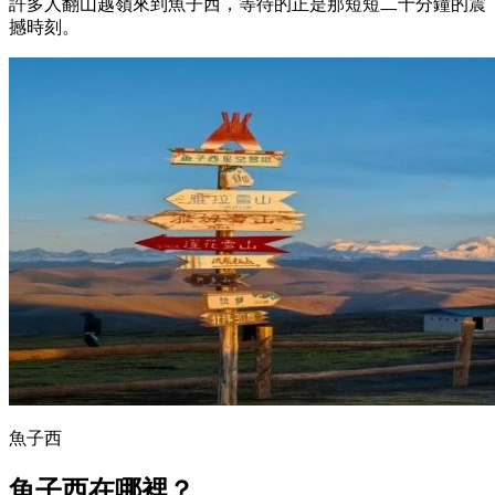
許多人翻山越嶺來到魚子西，等待的正是那短短二十分鐘的震
撼時刻。
魚子西
魚子西在哪裡？