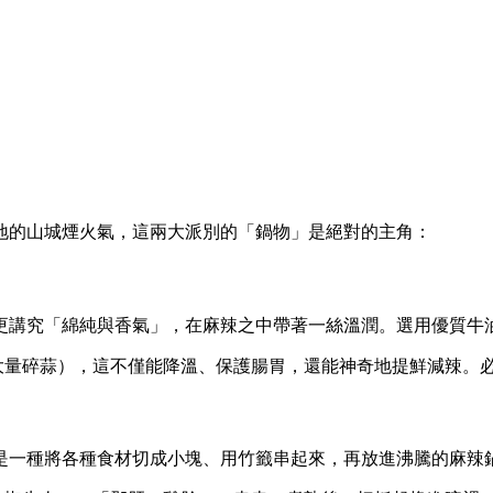
地的山城煙火氣，這兩大派別的「鍋物」是絕對的主角：
更講究「綿純與香氣」，在麻辣之中帶著一絲溫潤。選用優質牛
大量碎蒜），這不僅能降溫、保護腸胃，還能神奇地提鮮減辣。
是一種將各種食材切成小塊、用竹籤串起來，再放進沸騰的麻辣