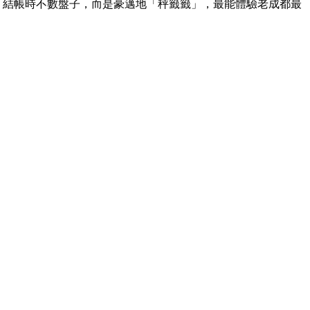
。結帳時不數盤子，而是豪邁地「秤籤籤」，最能體驗老成都最