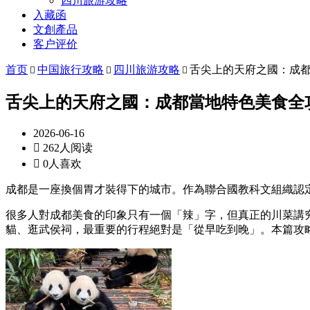
四川旅游攻略
入藏函
文創產品
客户评价
首页
中国旅行攻略
四川旅游攻略
舌尖上的天府之國：成



舌尖上的天府之國：成都當地特色美食全
2026-06-16

262人阅读

0人喜欢
成都是一座換個胃才裝得下的城市。作為聯合國教科文組織認
很多人對成都美食的印象只有一個「辣」字，但真正的川菜講
貓、逛武侯祠，最重要的行程絕對是「從早吃到晚」。本篇攻