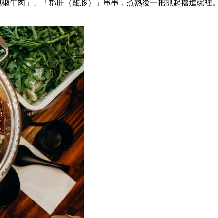
泡椒牛肉」、「郡肝（雞胗）」串串，煮熟後一把抓起擼進碗裡