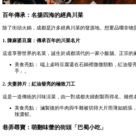
百年傳承：名揚四海的經典川菜
除了街頭火鍋，成都是許多經典川菜的發源地。想要品嚐非物
1. 陳麻婆豆腐：傳承百年的川菜名片
這道享譽世界的名菜，誕生於成都清代的一家小飯舖。正宗的
美食亮點： 端上桌時豆腐還在石鍋裡微微顫動，紅油發
手」。
2. 夫妻肺片：紅油發亮的極致刀工
這是一道傳統的川味涼菜，由一對成都夫婦創製而得名。雖然
美食亮點： 滷製後的牛肉與牛雜被切得大片而薄如紙張
辣濃郁。
巷弄尋寶：萌翻味蕾的街頭「巴蜀小吃」