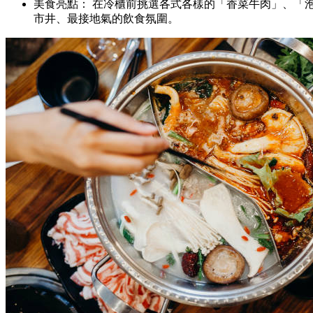
美食亮點： 在冷櫃前挑選各式各樣的「香菜牛肉」、「
市井、最接地氣的飲食氛圍。