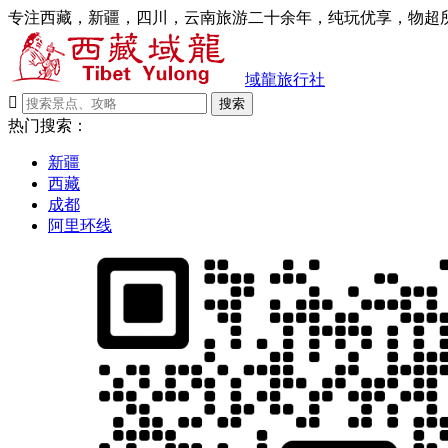
专注西藏，新疆，四川，云南旅游二十余年，纯玩优享，物超所
域龍旅行社

搜索
热门搜索：
新疆
西藏
成都
阿里环线