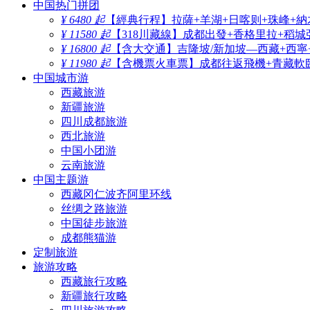
中国热门拼团
¥ 6480 起
【經典行程】拉薩+羊湖+日喀则+珠峰+納
¥ 11580 起
【318川藏線】成都出發+香格里拉+稻城
¥ 16800 起
【含大交通】吉隆坡/新加坡—西藏+西寧
¥ 11980 起
【含機票火車票】成都往返飛機+青藏軟臥
中国城市游
西藏旅游
新疆旅游
四川成都旅游
西北旅游
中国小团游
云南旅游
中国主题游
西藏冈仁波齐阿里环线
丝绸之路旅游
中国徒步旅游
成都熊猫游
定制旅游
旅游攻略
西藏旅行攻略
新疆旅行攻略