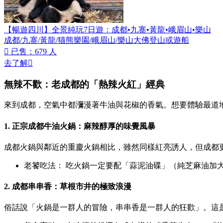
【暢遊四川】全景純玩7日遊：成都•九寨•黃龍•峨眉山•樂山
成都/九寨/黃龍/猫熊樂園/峨眉山/樂山大佛登山或遊船

已售：679 人
去了解

無辣不歡：老成都的「熱辣火紅」經典
來到成都，空氣中都瀰漫著牛油與花椒的香氣。想要體驗最道
1. 正宗成都牛油火鍋：麻辣醇厚的味覺風暴
成都火鍋與鄰近的重慶火鍋相比，雖然同樣紅亮誘人，但成都
老饕吃法： 吃火鍋一定要配「蒜泥油碟」（純芝麻油加
2. 成都串串香：草根市井的極致浪漫
俗話說「火鍋是一群人的冒險，串串香是一群人的狂歡」。這