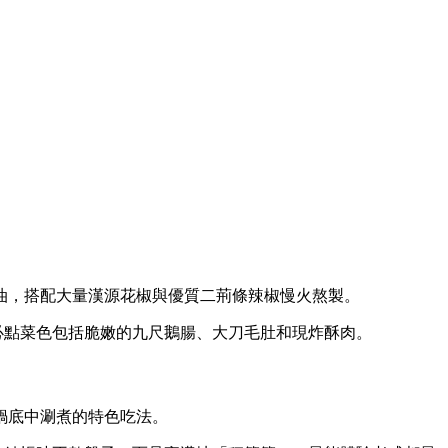
油，搭配大量漢源花椒與優質二荊條辣椒慢火熬製。
必點菜色包括脆嫩的九尺鵝腸、大刀毛肚和現炸酥肉。
鍋底中涮煮的特色吃法。