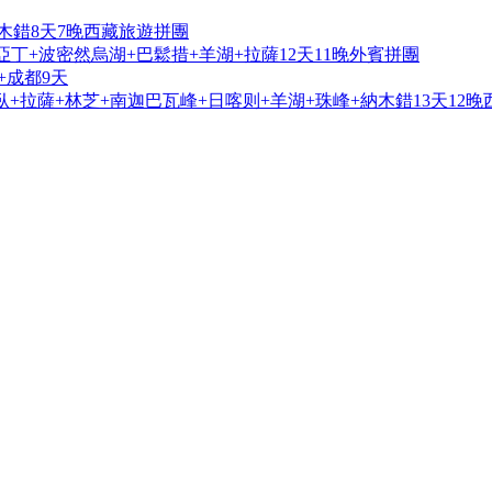
木錯8天7晚西藏旅遊拼團
亞丁+波密然烏湖+巴鬆措+羊湖+拉薩12天11晚外賓拼團
+成都9天
+拉薩+林芝+南迦巴瓦峰+日喀则+羊湖+珠峰+納木錯13天12