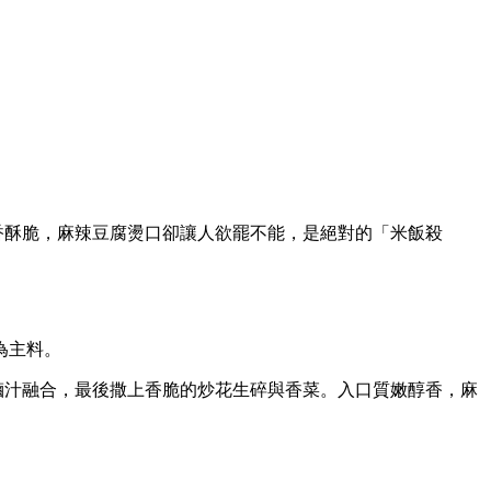
香酥脆，麻辣豆腐燙口卻讓人欲罷不能，是絕對的「米飯殺
為主料。
滷汁融合，最後撒上香脆的炒花生碎與香菜。入口質嫩醇香，麻