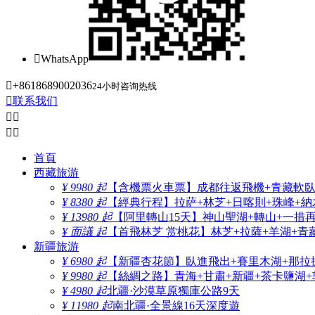

WhatsApp

+8618689002036
24小时咨询热线

联系我们




首頁
西藏旅游
¥ 9980 起
【含機票火車票】成都往返飛機+青藏軟臥+
¥ 8380 起
【經典行程】拉萨+林芝+日喀則+珠峰+納木
¥ 13980 起
【阿里轉山15天】神山聖湖+轉山+一措
¥ 面議 起
【首飛林芝 赏桃花】林芝+拉薩+羊湖+青
新疆旅游
¥ 6980 起
【新疆杏花節】臥進飛出+賽里木湖+那拉
¥ 9980 起
【絲綢之路】青海+甘肅+新疆+茶卡鹽湖+
¥ 4980 起
北疆·沙漠草原獨庫公路9天
¥ 11980 起
南北疆·全景線16天深度遊