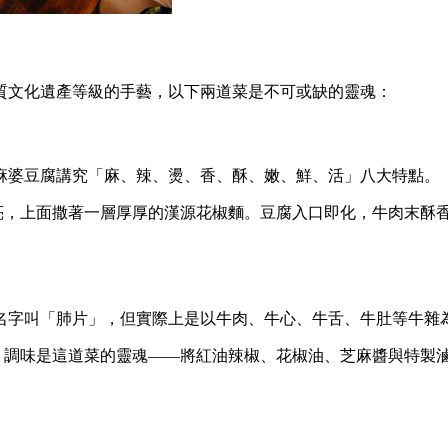
質文化遺產等級的手藝，以下兩道菜是不可或缺的靈魂：
麻婆豆腐講究「麻、辣、燙、香、酥、嫩、鮮、活」八大特點。
亮，上面撒著一層厚厚的漢源花椒麵。豆腐入口即化，牛肉末酥
名字叫「肺片」，但實際上是以牛肉、牛心、牛舌、牛肚等牛雜
，調味是這道菜的靈魂——將紅油辣椒、花椒油、芝麻醬與特製