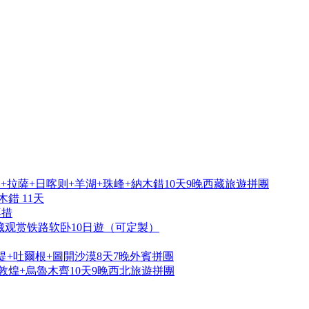
拉薩+日喀则+羊湖+珠峰+納木錯10天9晚西藏旅遊拼團
錯 11天
再措
藏观赏铁路软卧10日遊（可定製）
提+吐爾根+圖開沙漠8天7晚外賓拼團
敦煌+烏魯木齊10天9晚西北旅遊拼團