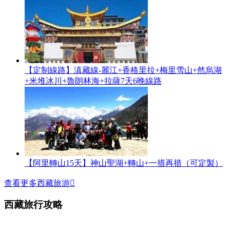
【定制線路】滇藏線-麗江+香格里拉+梅里雪山+然烏湖
+米堆冰川+魯朗林海+拉薩7天6晚線路
【阿里轉山15天】神山聖湖+轉山+一措再措（可定製）
查看更多西藏旅游

西藏旅行攻略