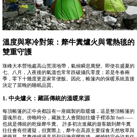
溫度與寒冷對策：犛牛糞爐火與電熱毯的
雙重守護
珠峰大本營地處高山荒漠地帶，氣候瞬息萬變。即使在盛夏的
七、八月，入夜後的氣溫也常常跌破攝氏零度；若是冬春兩
季，零下十幾度更是家常便飯。因此，帳篷內的保暖系統直接
決定了當晚的睡眠品質。
1. 中央爐火：藏區傳統的溫暖來源
每頂帳篷的正中央都設有一座鐵製的取暖爐，這是整頂帳篷的
靈魂所在。傍晚時分，藏族主人會開始往爐子裡添加 fuel——
也就是傳統的乾燥犛牛糞。 許多初次進藏的遊客聽到犛牛糞
往往會有些遲疑，但實際上，犛牛在高原主要採食天然牧草與
藏藥草，其糞便經過高原烈日徹底曬乾後，燃燒時完全沒有任