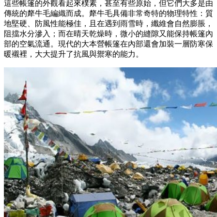
這些帳篷的外觀看起來樸素，甚至有些原始，但它們大多是由
傳統的犛牛毛編織而成。犛牛毛具備非常奇特的物理特性：質
地堅硬、防風性能極佳，且在遇到雨雪時，纖維會自然膨脹，
阻擋水分滲入；而在晴天乾燥時，微小的縫隙又能保持帳篷內
部的空氣流通。現代的大本營帳篷在內部還會加裝一層防寒保
暖襯裡，大大提升了抗風與禦寒的能力。