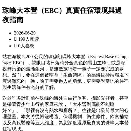
珠峰大本營（EBC）真實住宿環境與過
夜指南
2026-06-29

199人阅读

0人喜欢
站在海拔 5,200 公尺的珠穆朗瑪峰大本營（Everest Base Camp,
簡稱 EBC），親眼目睹日落時分金黃色的雪山主峰，或是深
夜無污染的浩瀚銀河，是無數旅行者一輩子一定要完成的夢
想。然而，要在這個被稱為「生命禁區」的高海拔極端環境下
度過難忘的一晚，除了需要過人的勇氣，更需要對當地的住宿
與生活條件有充分的了解。
對於許多計劃前往珠峰的海外自由行旅客、攝影愛好者，甚至
是帶著青少年出行的家庭來說，「大本營到底能不能睡
好？」、「那裡有沒有熱水和廁所？」往往是出發前最大的心
理壁壘。本文將從帳篷構造、保暖機制、衛生條件、飲食補給
以及高反醫療等五大維度，為您深度還原最真實的珠峰大本營
住宿現狀。