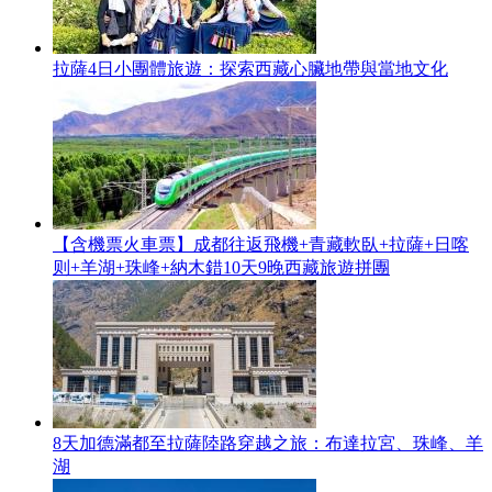
拉薩4日小團體旅遊：探索西藏心臟地帶與當地文化
【含機票火車票】成都往返飛機+青藏軟臥+拉薩+日喀
则+羊湖+珠峰+納木錯10天9晚西藏旅遊拼團
8天加德滿都至拉薩陸路穿越之旅：布達拉宮、珠峰、羊
湖