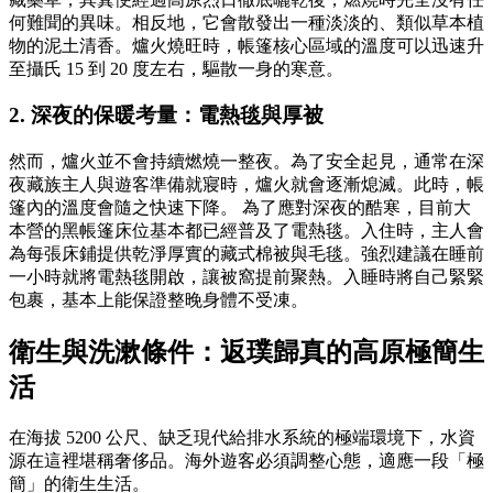
何難聞的異味。相反地，它會散發出一種淡淡的、類似草本植
物的泥土清香。爐火燒旺時，帳篷核心區域的溫度可以迅速升
至攝氏 15 到 20 度左右，驅散一身的寒意。
2. 深夜的保暖考量：電熱毯與厚被
然而，爐火並不會持續燃燒一整夜。為了安全起見，通常在深
夜藏族主人與遊客準備就寢時，爐火就會逐漸熄滅。此時，帳
篷內的溫度會隨之快速下降。 為了應對深夜的酷寒，目前大
本營的黑帳篷床位基本都已經普及了電熱毯。入住時，主人會
為每張床鋪提供乾淨厚實的藏式棉被與毛毯。強烈建議在睡前
一小時就將電熱毯開啟，讓被窩提前聚熱。入睡時將自己緊緊
包裹，基本上能保證整晚身體不受凍。
衛生與洗漱條件：返璞歸真的高原極簡生
活
在海拔 5200 公尺、缺乏現代給排水系統的極端環境下，水資
源在這裡堪稱奢侈品。海外遊客必須調整心態，適應一段「極
簡」的衛生生活。