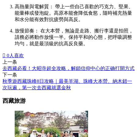
高熱量與電解質： 帶上一些自己喜歡的巧克力、堅果、
能量棒或發泡錠。高原本能會降低食慾，隨時補充熱量
和水分能有效對抗疲勞與高反。
放慢節奏： 在大本營，無論是走路、搬行李還是拍照，
請務必將動作放慢一半。保持平和的心態，把呼吸調整
均勻，就是最頂級的抗高反良藥。

0
人喜欢
上一条
去西藏必看！大昭寺超全攻略，解鎖信仰中心的正确打開方式
下一条
秋季遊西藏珠峰8日攻略｜最美羊湖、珠峰大本營、納木錯一
次玩遍，第一次去西藏就選金秋
西藏旅游