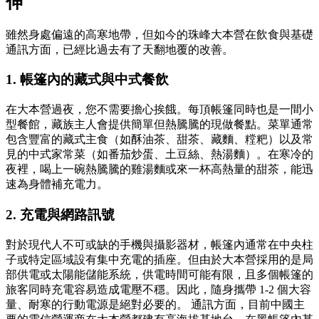
伸
雖然身處偏遠的高寒地帶，但如今的珠峰大本營在飲食與基礎
通訊方面，已經比過去有了天翻地覆的改善。
1. 帳篷內的藏式與中式餐飲
在大本營過夜，您不需要擔心挨餓。每頂帳篷同時也是一間小
型餐館，藏族主人會提供簡單但熱騰騰的現做餐點。菜單通常
包含豐富的藏式主食（如酥油茶、甜茶、藏麵、糛粑）以及常
見的中式家常菜（如番茄炒蛋、土豆絲、熱湯麵）。在寒冷的
夜裡，喝上一碗熱騰騰的雞湯麵或來一杯高熱量的甜茶，能迅
速為身體補充電力。
2. 充電與網路訊號
對於現代人不可或缺的手機與攝影器材，帳篷內通常在中央柱
子或特定區域設有集中充電的插座。但由於大本營採用的是局
部供電或太陽能儲能系統，供電時間可能有限，且多個帳篷的
旅客同時充電容易造成電壓不穩。因此，隨身攜帶 1-2 個大容
量、耐寒的行動電源是絕對必要的。 通訊方面，目前中國主