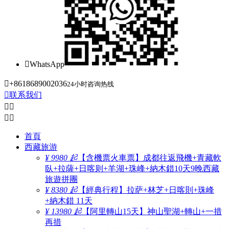

WhatsApp

+8618689002036
24小时咨询热线

联系我们




首頁
西藏旅游
¥ 9980 起
【含機票火車票】成都往返飛機+青藏軟
臥+拉薩+日喀则+羊湖+珠峰+納木錯10天9晚西藏
旅遊拼團
¥ 8380 起
【經典行程】拉萨+林芝+日喀則+珠峰
+納木錯 11天
¥ 13980 起
【阿里轉山15天】神山聖湖+轉山+一措
再措