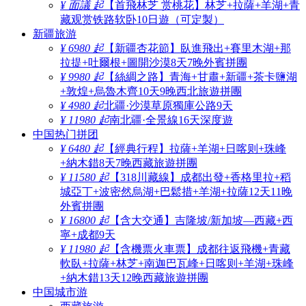
¥ 面議 起
【首飛林芝 赏桃花】林芝+拉薩+羊湖+青
藏观赏铁路软卧10日遊（可定製）
新疆旅游
¥ 6980 起
【新疆杏花節】臥進飛出+賽里木湖+那
拉提+吐爾根+圖開沙漠8天7晚外賓拼團
¥ 9980 起
【絲綢之路】青海+甘肅+新疆+茶卡鹽湖
+敦煌+烏魯木齊10天9晚西北旅遊拼團
¥ 4980 起
北疆·沙漠草原獨庫公路9天
¥ 11980 起
南北疆·全景線16天深度遊
中国热门拼团
¥ 6480 起
【經典行程】拉薩+羊湖+日喀则+珠峰
+納木錯8天7晚西藏旅遊拼團
¥ 11580 起
【318川藏線】成都出發+香格里拉+稻
城亞丁+波密然烏湖+巴鬆措+羊湖+拉薩12天11晚
外賓拼團
¥ 16800 起
【含大交通】吉隆坡/新加坡—西藏+西
寧+成都9天
¥ 11980 起
【含機票火車票】成都往返飛機+青藏
軟臥+拉薩+林芝+南迦巴瓦峰+日喀则+羊湖+珠峰
+納木錯13天12晚西藏旅遊拼團
中国城市游