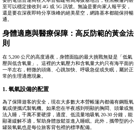
要的電信營運商在大本營都建有高海拔基地台，在黑帳篷內甚
至可以穩定接收到 4G 或 5G 訊號。無論是要向家人報平安，
還是要在深夜即時分享珠峰的絕美星空，網路基本都能保持暢
通。
身體適應與醫療保障：高反防範的黃金法
則
在 5,200 公尺的高度過夜，身體面臨的最大挑戰無疑是「低氣
壓與低含氧量」。這裡的大氣壓力和含氧量大約只有海平面的
一半左右，輕微的頭痛、心跳加快、呼吸急促或失眠，屬於正
常的生理適應現象。
1. 氧氣設備的配置
為了保障遊客的安全，現在大多數大本營帳篷內都備有鋼瓶氧
氣或便攜式製氧機。如果您在半夜感到明顯的胸悶、頭暈或無
法入睡，千萬不要硬撐，適度、低流量地吸氧 20-30 分鐘，能
顯著緩解不適，幫助身體放鬆並進入睡眠。此外，攜帶型的小
罐裝氧氣也是每位旅客背包裡的標準配備。