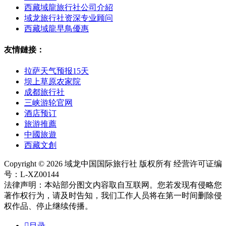
西藏域龍旅行社公司介紹
域龙旅行社资深专业顾问
西藏域龍早鳥優惠
友情鏈接：
拉萨天气预报15天
坝上草原农家院
成都旅行社
三峡游轮官网
酒店预订
旅游推薦
中國旅遊
西藏文創
Copyright © 2026 域龙中国国际旅行社 版权所有 经营许可证编
号：L-XZ00144
法律声明：本站部分图文内容取自互联网。您若发现有侵略您
著作权行为，请及时告知，我们工作人员将在第一时间删除侵
权作品、停止继续传播。

目录