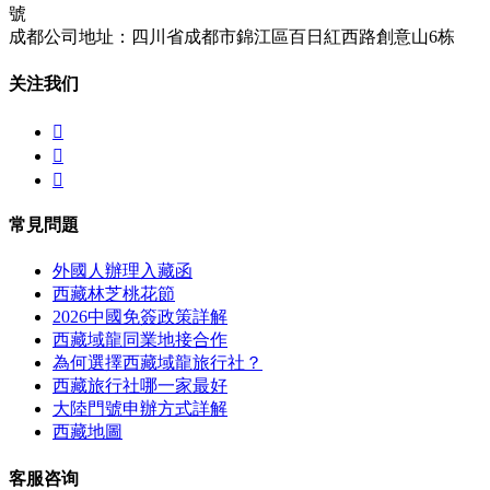
號
成都公司地址：四川省成都市錦江區百日紅西路創意山6栋
关注我们



常見問題
外國人辦理入藏函
西藏林芝桃花節
2026中國免簽政策詳解
西藏域龍同業地接合作
為何選擇西藏域龍旅行社？
西藏旅行社哪一家最好
大陸門號申辦方式詳解
西藏地圖
客服咨询