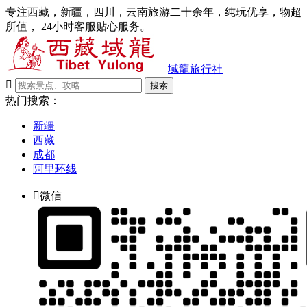
专注西藏，新疆，四川，云南旅游二十余年，纯玩优享，物超
所值， 24小时客服贴心服务。
域龍旅行社

搜索
热门搜索：
新疆
西藏
成都
阿里环线

微信