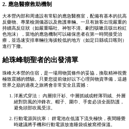
2. 應急醫療救助機制
大本營內部和周邊設有常駐的應急醫務室，配備有基本的抗高
反藥物、專業檢測儀器以及救護車輛。一旦有旅客出現嚴重的
持續高反症狀（如嚴重嘔吐、神智不清、劇烈咳嗽且咳出粉紅
色泡沫），當地的應急機制可以確保患者在第一時間接受治
療，並迅速安排車輛往海拔較低的地方（如定日縣或日喀則）
進行下撤。
給珠峰朝聖者的出發清單
珠峰大本營的住宿，是一場用物質條件的妥協，換取精神視覺
極致震撼的體驗。只要您提前做好以下心理與物資準備，這趟
世界之巔的過夜之旅將會非常安全且震撼：
洋蔥式穿法： 內層排汗衫、中層抓絨或輕薄羽絨、外層
絕對防風的沖鋒衣。帽子、圍巾、手套必須全面防護，
避免頭部吹風受涼。
行動電源與抗寒： 鋰電池在低溫下流失極快，夜間睡覺
時建議將手機和行動電源放進睡袋或被窩裡保溫。