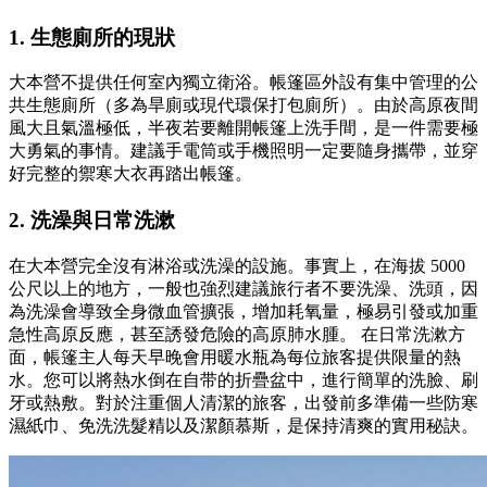
1. 生態廁所的現狀
大本營不提供任何室內獨立衛浴。帳篷區外設有集中管理的公
共生態廁所（多為旱廁或現代環保打包廁所）。由於高原夜間
風大且氣溫極低，半夜若要離開帳篷上洗手間，是一件需要極
大勇氣的事情。建議手電筒或手機照明一定要隨身攜帶，並穿
好完整的禦寒大衣再踏出帳篷。
2. 洗澡與日常洗漱
在大本營完全沒有淋浴或洗澡的設施。事實上，在海拔 5000
公尺以上的地方，一般也強烈建議旅行者不要洗澡、洗頭，因
為洗澡會導致全身微血管擴張，增加耗氧量，極易引發或加重
急性高原反應，甚至誘發危險的高原肺水腫。 在日常洗漱方
面，帳篷主人每天早晚會用暖水瓶為每位旅客提供限量的熱
水。您可以將熱水倒在自带的折疊盆中，進行簡單的洗臉、刷
牙或熱敷。對於注重個人清潔的旅客，出發前多準備一些防寒
濕紙巾、免洗洗髮精以及潔顏慕斯，是保持清爽的實用秘訣。