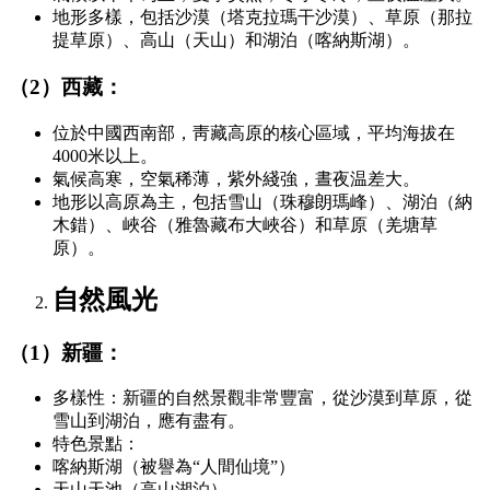
地形多樣，包括沙漠（塔克拉瑪干沙漠）、草原（那拉
提草原）、高山（天山）和湖泊（喀納斯湖）。
（2）西藏：
位於中國西南部，靑藏高原的核心區域，平均海拔在
4000米以上。
氣候高寒，空氣稀薄，紫外綫強，晝夜温差大。
地形以高原為主，包括雪山（珠穆朗瑪峰）、湖泊（納
木錯）、峽谷（雅魯藏布大峽谷）和草原（羌塘草
原）。
自然風光
（1）新疆：
多樣性：新疆的自然景觀非常豐富，從沙漠到草原，從
雪山到湖泊，應有盡有。
特色景點：
喀納斯湖（被譽為“人間仙境”）
天山天池（高山湖泊）