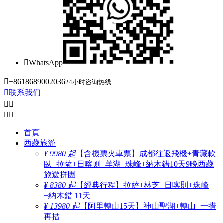

WhatsApp

+8618689002036
24小时咨询热线

联系我们




首頁
西藏旅游
¥ 9980 起
【含機票火車票】成都往返飛機+青藏軟
臥+拉薩+日喀则+羊湖+珠峰+納木錯10天9晚西藏
旅遊拼團
¥ 8380 起
【經典行程】拉萨+林芝+日喀則+珠峰
+納木錯 11天
¥ 13980 起
【阿里轉山15天】神山聖湖+轉山+一措
再措