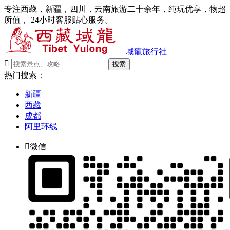
专注西藏，新疆，四川，云南旅游二十余年，纯玩优享，物超
所值， 24小时客服贴心服务。
域龍旅行社

搜索
热门搜索：
新疆
西藏
成都
阿里环线

微信