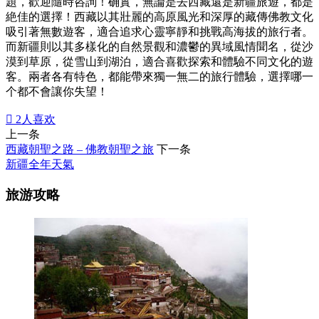
題，歡迎隨時咨詢！确實，無論是去西藏還是新疆旅遊，都是
絶佳的選擇！西藏以其壯麗的高原風光和深厚的藏傳佛教文化
吸引著無數遊客，適合追求心靈寧靜和挑戰高海拔的旅行者。
而新疆則以其多樣化的自然景觀和濃鬱的異域風情聞名，從沙
漠到草原，從雪山到湖泊，適合喜歡探索和體驗不同文化的遊
客。兩者各有特色，都能帶來獨一無二的旅行體驗，選擇哪一
个都不會讓你失望！

2
人喜欢
上一条
西藏朝聖之路 – 佛教朝聖之旅
下一条
新疆全年天氣
旅游攻略