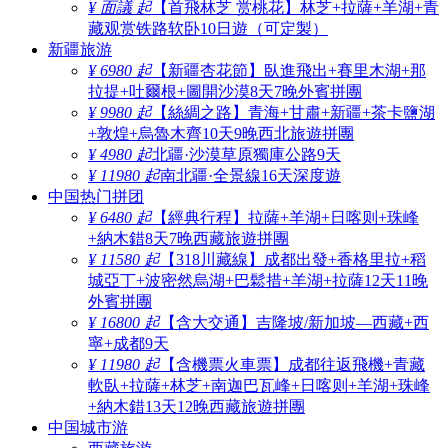
¥ 面議 起
【首飛林芝 赏桃花】林芝+拉薩+羊湖+青
藏观赏铁路软卧10日遊（可定製）
新疆旅游
¥ 6980 起
【新疆杏花節】臥進飛出+賽里木湖+那
拉提+吐爾根+圖開沙漠8天7晚外賓拼團
¥ 9980 起
【絲綢之路】青海+甘肅+新疆+茶卡鹽湖
+敦煌+烏魯木齊10天9晚西北旅遊拼團
¥ 4980 起
北疆·沙漠草原獨庫公路9天
¥ 11980 起
南北疆·全景線16天深度遊
中国热门拼团
¥ 6480 起
【經典行程】拉薩+羊湖+日喀则+珠峰
+納木錯8天7晚西藏旅遊拼團
¥ 11580 起
【318川藏線】成都出發+香格里拉+稻
城亞丁+波密然烏湖+巴鬆措+羊湖+拉薩12天11晚
外賓拼團
¥ 16800 起
【含大交通】吉隆坡/新加坡—西藏+西
寧+成都9天
¥ 11980 起
【含機票火車票】成都往返飛機+青藏
軟臥+拉薩+林芝+南迦巴瓦峰+日喀则+羊湖+珠峰
+納木錯13天12晚西藏旅遊拼團
中国城市游