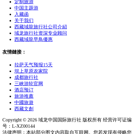
定制旅游
中国主题游
入藏函
关于我们
西藏域龍旅行社公司介紹
域龙旅行社资深专业顾问
西藏域龍早鳥優惠
友情鏈接：
拉萨天气预报15天
坝上草原农家院
成都旅行社
三峡游轮官网
酒店预订
旅游推薦
中國旅遊
西藏文創
Copyright © 2026 域龙中国国际旅行社 版权所有 经营许可证编
号：L-XZ00144
法律声明：本站部分图文内容取自互联网。您若发现有侵略您