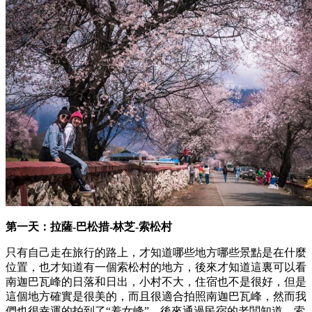
第一天：拉薩-巴松措-林芝-索松村
只有自己走在旅行的路上，才知道哪些地方哪些景點是在什麼
位置，也才知道有一個索松村的地方，後來才知道這裏可以看
南迦巴瓦峰的日落和日出，小村不大，住宿也不是很好，但是
這個地方確實是很美的，而且很適合拍照南迦巴瓦峰，然而我
們也很幸運的拍到了“羞女峰”，後來通過民宿的老闆知道，索