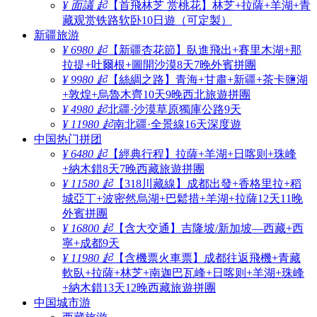
¥ 面議 起
【首飛林芝 赏桃花】林芝+拉薩+羊湖+青
藏观赏铁路软卧10日遊（可定製）
新疆旅游
¥ 6980 起
【新疆杏花節】臥進飛出+賽里木湖+那
拉提+吐爾根+圖開沙漠8天7晚外賓拼團
¥ 9980 起
【絲綢之路】青海+甘肅+新疆+茶卡鹽湖
+敦煌+烏魯木齊10天9晚西北旅遊拼團
¥ 4980 起
北疆·沙漠草原獨庫公路9天
¥ 11980 起
南北疆·全景線16天深度遊
中国热门拼团
¥ 6480 起
【經典行程】拉薩+羊湖+日喀则+珠峰
+納木錯8天7晚西藏旅遊拼團
¥ 11580 起
【318川藏線】成都出發+香格里拉+稻
城亞丁+波密然烏湖+巴鬆措+羊湖+拉薩12天11晚
外賓拼團
¥ 16800 起
【含大交通】吉隆坡/新加坡—西藏+西
寧+成都9天
¥ 11980 起
【含機票火車票】成都往返飛機+青藏
軟臥+拉薩+林芝+南迦巴瓦峰+日喀则+羊湖+珠峰
+納木錯13天12晚西藏旅遊拼團
中国城市游