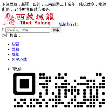
专注西藏，新疆，四川，云南旅游二十余年，纯玩优享，物超
所值， 24小时客服贴心服务。
域龍旅行社

搜索
热门搜索：
新疆
西藏
成都
阿里环线

微信