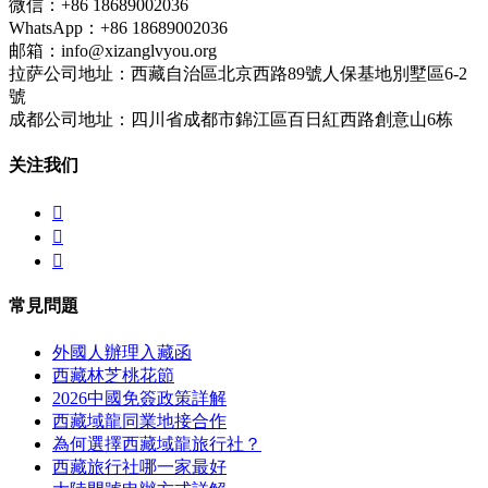
微信：+86 18689002036
WhatsApp：+86 18689002036
邮箱：info@xizanglvyou.org
拉萨公司地址：西藏自治區北京西路89號人保基地別墅區6-2
號
成都公司地址：四川省成都市錦江區百日紅西路創意山6栋
关注我们



常見問題
外國人辦理入藏函
西藏林芝桃花節
2026中國免簽政策詳解
西藏域龍同業地接合作
為何選擇西藏域龍旅行社？
西藏旅行社哪一家最好