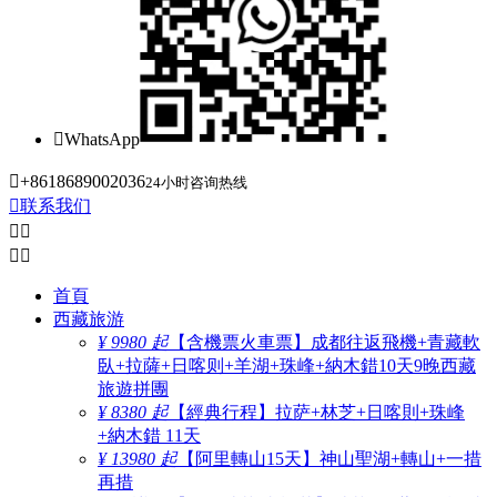

WhatsApp

+8618689002036
24小时咨询热线

联系我们




首頁
西藏旅游
¥ 9980 起
【含機票火車票】成都往返飛機+青藏軟
臥+拉薩+日喀则+羊湖+珠峰+納木錯10天9晚西藏
旅遊拼團
¥ 8380 起
【經典行程】拉萨+林芝+日喀則+珠峰
+納木錯 11天
¥ 13980 起
【阿里轉山15天】神山聖湖+轉山+一措
再措