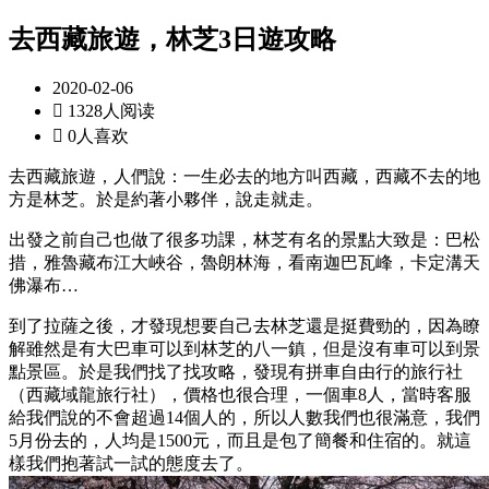
去西藏旅遊，林芝3日遊攻略
2020-02-06

1328人阅读

0人喜欢
去西藏旅遊，人們說：一生必去的地方叫西藏，西藏不去的地
方是林芝。於是約著小夥伴，說走就走。
出發之前自己也做了很多功課，林芝有名的景點大致是：巴松
措，雅魯藏布江大峽谷，魯朗林海，看南迦巴瓦峰，卡定溝天
佛瀑布…
到了拉薩之後，才發現想要自己去林芝還是挺費勁的，因為瞭
解雖然是有大巴車可以到林芝的八一鎮，但是沒有車可以到景
點景區。於是我們找了找攻略，發現有拼車自由行的旅行社
（西藏域龍旅行社），價格也很合理，一個車8人，當時客服
給我們說的不會超過14個人的，所以人數我們也很滿意，我們
5月份去的，人均是1500元，而且是包了簡餐和住宿的。就這
樣我們抱著試一試的態度去了。