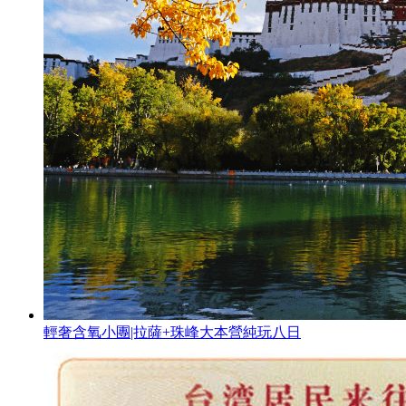
輕奢含氧小團|拉薩+珠峰大本營純玩八日